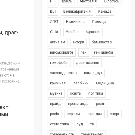
IT
Ізраїль
Австралія
Білорусь
ВІЛ
ВеликаБританія
Канада
ЛГБТ
Німеччина
Польща
, дрэг-
США
Україна
Франція
активізм
актори
батьківство
військовілгбт
гей
гей_шлюби
гомофобія
дослідження
ансгендерным
остраненный
законодавство
камінґ_аут
еваются в
и постоянно…
кримінал
лесбійки
медицина
музика
освіта
політика
прайд
пропаганда
релігія
оект
ыми
росія
серіали
скандал
спорт
статистика
суд
тв
толерантність
трансгендер