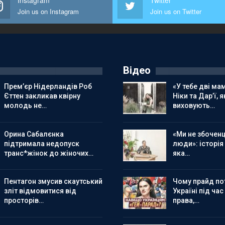
Instagram
Twitter
Join us on Instagram
Join us on Twitter
Відео
Прем’єр Нідерландів Роб
«У тебе дві мам
Єттен закликав квірну
Ніки та Дар’ї, я
молодь не…
виховують…
Орина Сабалєнка
«Ми не збоченц
підтримала недопуск
люди»: історія
транс*жінок до жіночих…
яка…
Пентагон змусив скаутський
Чому прайд по
зліт відмовитися від
Україні під час
просторів…
права,…