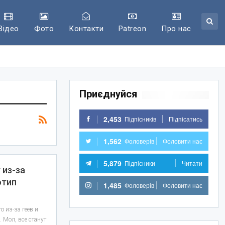
Відео
Фото
Контакти
Patreon
Про нас
Приєднуйся
2,453
Підпісників
Підпісатись
1,562
Фоловерів
Фоловити нас
5,879
Підпісники
Читати
 из-за
отип
1,485
Фоловерів
Фоловити нас
о из-за геев и
 Мол, все станут