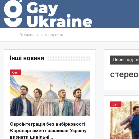
Головна
стереотипы
Інші новини
Перегляд те
стере
Світ
Світ
Євроінтеграція без вибірковості:
Європарламент закликав Україну
визнати цивільні…