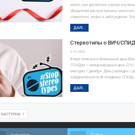
много, они достаточно хорошо изучены
обывателей распространены многочи
стереотипы, мифы и заблуждения. Эт
ДАЛІ...
Стереотипы о ВИЧ/СПИД.
2.12.2020
Вчера отмечался Всемирный день бор
СПИДом — международный день ООН, 
ежегодно 1 декабря. День учрежден с
осведомлённости об эпидемии СПИДа
ДАЛІ...
НАСТУПНА