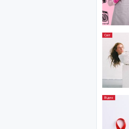
Світ
Відео