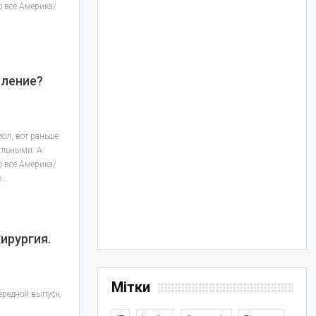
то всё Америка/
вление?
мол, вот раньше
альными. А
то всё Америка/
о…
ирургия.
Мітки
ередной выпуск.