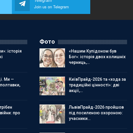
Telegram
Join us on Telegram
Фото
и»: історія
«Нашим Купідоном був
кі
Бог»: історія двох колишніх
черниць,…
і. Ми —
КиївПрайд-2026 та «хода за
 полтавки,
традиційні цінності»: дві
акції,…
трібен
ЛьвівПрайд-2026 пройшов
 війни: про
під посиленою охороною:
учасники…