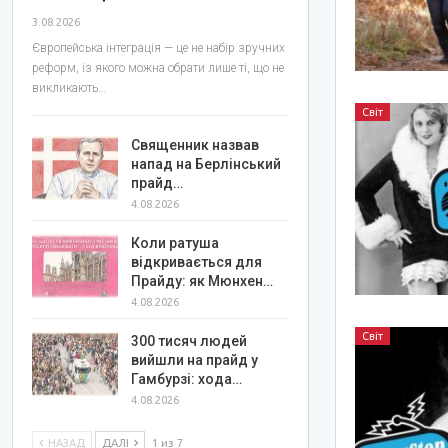
3.08.2026
Європейська інтеграція — це не набір зручних
реформ, із якого можна обрати лише ті, що не
викликають…
Світ
Священник назвав
напад на Берлінський
прайд…
4.08.2026
Коли ратуша
відкривається для
Прайду: як Мюнхен…
4.08.2026
Світ
300 тисяч людей
вийшли на прайд у
Гамбурзі: хода…
4.08.2026
НАЗАД
ДАЛІ
1 из 7