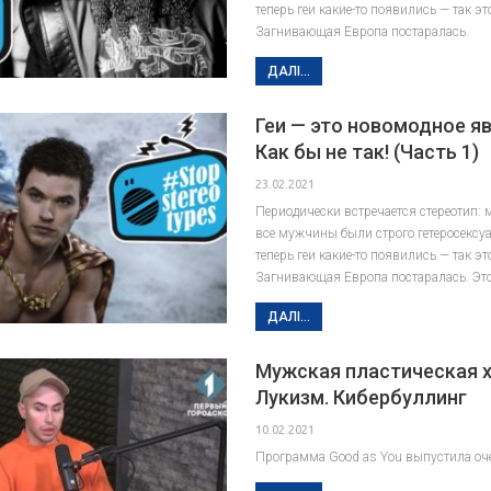
теперь геи какие-то появились — так э
Загнивающая Европа постаралась.
ДАЛІ...
Геи — это новомодное я
Как бы не так! (Часть 1)
23.02.2021
Периодически встречается стереотип: 
все мужчины были строго гетеросексу
теперь геи какие-то появились — так э
Загнивающая Европа постаралась. Эт
ДАЛІ...
Мужская пластическая х
Лукизм. Кибербуллинг
10.02.2021
Программа Good as You выпустила оч