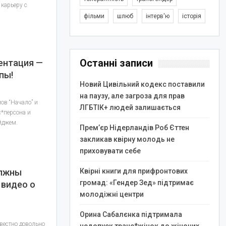
карьеру с
фільми
шлюб
інтерв'ю
історія
Останні записи
ентация —
пы!
Новий Цивільний кодекс поставили
на паузу, але загроза для прав
ов “Начало” и
ЛГБТІК+ людей залишається
с*персона и
йджем.
Прем’єр Нідерландів Роб Єттен
закликав квірну молодь не
приховувати себе
олжны
Квірні книги для прифронтових
громад: «Гендер Зед» підтримає
 видео о
молодіжні центри
Орина Сабалєнка підтримала
вестно довольно