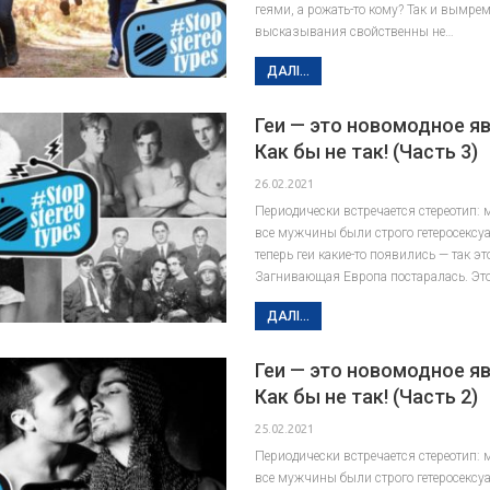
геями, а рожать-то кому? Так и вымрем
высказывания свойственны не…
ДАЛІ...
Геи — это новомодное я
Как бы не так! (Часть 3)
26.02.2021
Периодически встречается стереотип: 
все мужчины были строго гетеросексу
теперь геи какие-то появились — так э
Загнивающая Европа постаралась. Эт
ДАЛІ...
Геи — это новомодное я
Как бы не так! (Часть 2)
25.02.2021
Периодически встречается стереотип: 
все мужчины были строго гетеросексу