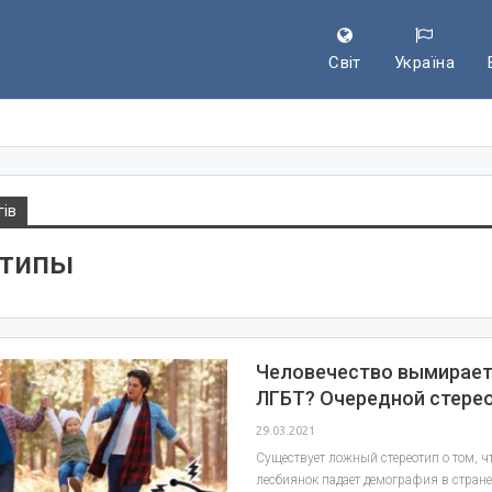
Світ
Україна
гів
отипы
Человечество вымирает
ЛГБТ? Очередной стере
29.03.2021
Существует ложный стереотип о том, чт
лесбиянок падает демография в стране.