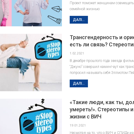
Проект поможет женщинам совмещать 
семейной жизнью
ДАЛІ...
Трансгендерность и ори
есть ли связь? Стереоти
1.02.2021
В декабре прошлого года звезда фильм
“Джуно” совершил каминг-аут как тран
попросил называть себя Эллиотом Пе
ДАЛІ...
«Такие люди, как ты, д
умереть!». Стереотипы и
жизни с ВИЧ
19.01.2021
Несмотря на то, что о ВИЧ и СПИДе из