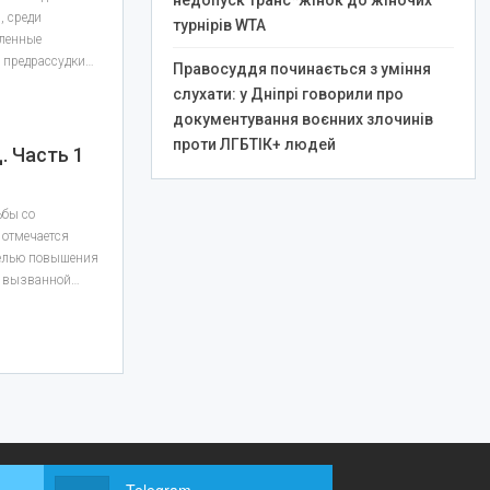
недопуск транс*жінок до жіночих
, среди
турнірів WTA
сленные
и предрассудки…
Правосуддя починається з уміння
слухати: у Дніпрі говорили про
документування воєнних злочинів
проти ЛГБТІК+ людей
 Часть 1
ьбы со
отмечается
 целью повышения
, вызванной…