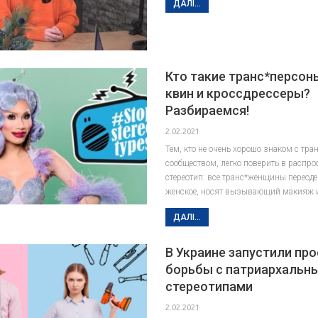
ДАЛІ...
Кто такие транс*персоны
квин и кроссдрессеры?
Разбираемся!
2.02.2021
Тем, кто не очень хорошо знаком с тр
сообществом, легко поверить в распр
стереотип: все транс*женщины переод
женское, носят вызывающий макияж 
ДАЛІ...
В Украине запустили пр
борьбы с патриархальн
стереотипами
2.02.2021