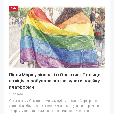
Світ
Після Маршу рівності в Ольштині, Польща,
поліція спробувала оштрафувати водійку
платформи
11.07.2026
У польському Ольштині в минулу суботу відбувся Марш рівності,
який зібрав близько 300 людей. Учасники та учасниці пройшли
центром міста з гаслами рівності, солідарності й безпеки.…