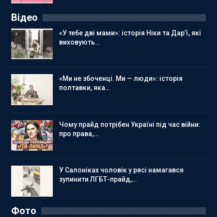
Відео
«У тебе дві мами»: історія Ніки та Дар’ї, які
виховують…
«Ми не збоченці. Ми — люди»: історія
полтавки, яка…
Чому прайд потрібен Україні під час війни:
про права,…
У Салоніках чоловік у рясі намагався
зупинити ЛГБТ-прайд,…
Фото