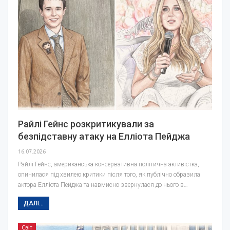
Райлі Гейнс розкритикували за
безпідставну атаку на Елліота Пейджа
16.07.2026
Райлі Гейнс, американська консервативна політична активістка,
опинилася під хвилею критики після того, як публічно образила
актора Елліота Пейджа та навмисно звернулася до нього в…
ДАЛІ...
Світ