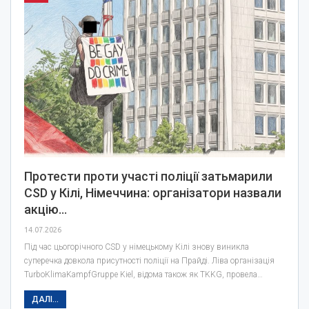
Протести проти участі поліції затьмарили
CSD у Кілі, Німеччина: організатори назвали
акцію…
14.07.2026
Під час цьогорічного CSD у німецькому Кілі знову виникла
суперечка довкола присутності поліції на Прайді. Ліва організація
TurboKlimaKampfGruppe Kiel, відома також як TKKG, провела…
ДАЛІ...