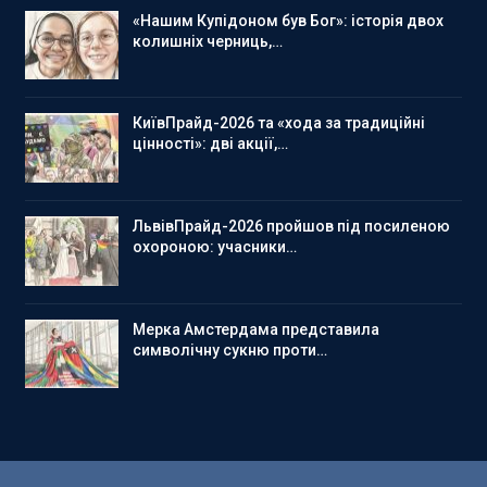
«Нашим Купідоном був Бог»: історія двох
колишніх черниць,…
КиївПрайд-2026 та «хода за традиційні
цінності»: дві акції,…
ЛьвівПрайд-2026 пройшов під посиленою
охороною: учасники…
Мерка Амстердама представила
символічну сукню проти…