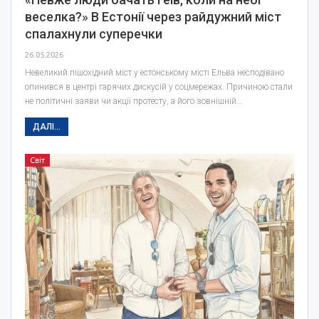
веселка?» В Естонії через райдужний міст
спалахнули суперечки
26.05.2026
Невеликий пішохідний міст у естонському місті Ельва несподівано
опинився в центрі гарячих дискусій у соцмережах. Причиною стали
не політичні заяви чи акції протесту, а його зовнішній…
ДАЛІ...
Світ