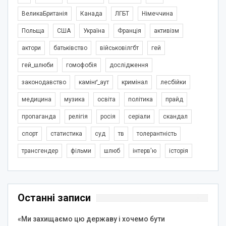
ВеликаБританія
Канада
ЛГБТ
Німеччина
Польща
США
Україна
Франція
активізм
актори
батьківство
військовілгбт
гей
гей_шлюби
гомофобія
дослідження
законодавство
камінґ_аут
кримінал
лесбійки
медицина
музика
освіта
політика
прайд
пропаганда
релігія
росія
серіали
скандал
спорт
статистика
суд
тв
толерантність
трансгендер
фільми
шлюб
інтерв'ю
історія
Останні записи
«Ми захищаємо цю державу і хочемо бути