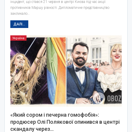
інцидент, що стався 21 червня в центрі Києва під час акції
противників Маршу рівності. Дипломатичне представництво
закликало…
ДАЛІ...
Україна
«Який сором і печерна гомофобія»:
продюсер Олі Полякової опинився в центрі
скандалу через…