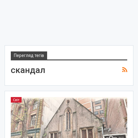
Перегляд тегів
скандал
Світ