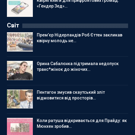
Квірні книги для прифронтових громад:
«Гендер Зед»…
Світ
Прем’єр Нідерландів Роб Єттен закликав
квірну молодь не…
Орина Сабалєнка підтримала недопуск
транс*жінок до жіночих…
Пентагон змусив скаутський зліт
відмовитися від просторів…
Коли ратуша відкривається для Прайду: як
Мюнхен зробив…