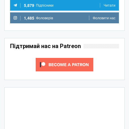
5,879
Підпісники
Читати
1,485
Фоловерів
Фоловити нас
Підтримай нас на Patreon