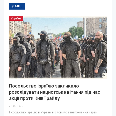
ДАЛІ...
Україна
Посольство Ізраїлю закликало
розслідувати нацистське вітання під час
акції проти КиївПрайду
25.06.2026
Посольство Ізраїлю в Україні висловило занепокоєння через