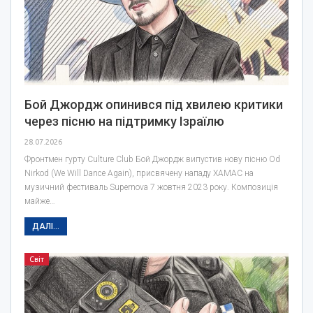
Бой Джордж опинився під хвилею критики
через пісню на підтримку Ізраїлю
28.07.2026
Фронтмен гурту Culture Club Бой Джордж випустив нову пісню Od
Nirkod (We Will Dance Again), присвячену нападу ХАМАС на
музичний фестиваль Supernova 7 жовтня 2023 року. Композиція
майже…
ДАЛІ...
Світ