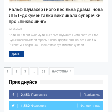
Ральф Шумахер і його весільна драма: нова
ЛГБТ-документалка викликала суперечки
про «пінквошинг»
22.05.2026
Колишній пілот «Формули-1» Ральф Шумахер і його партнер Етьєн
Буске-Кассань стали героями нової документальної серії «Ralf &
Étienne: Wir sagen Ja». Проєкт показує підготовку пари…
ДАЛІ...
1
2
3
…
52
НАСТУПНА
Приєднуйся
2,453
Підпісників
Підпісатись
1,562
Фоловерів
Фоловити нас