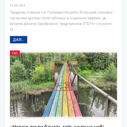
24.06.2026
Продюсер співачки Олі Полякової Михайло Ясинський опинився
під хвилею критики після публікації в соціальних мережах, де
висміяв фанатів Євробачення, представників ЛГБТК+ спільноти
та…
ДАЛІ...
Світ
«Невже люди бачать геїв, коли на небі