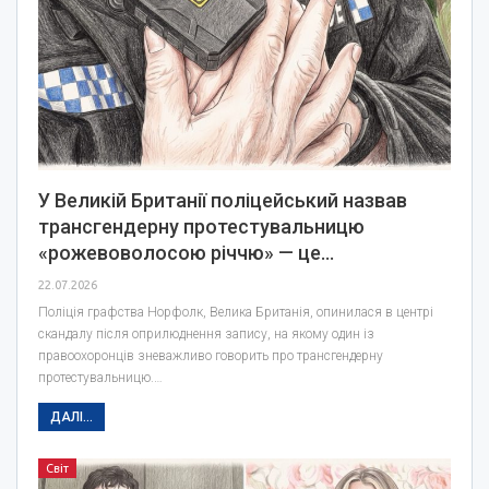
У Великій Британії поліцейський назвав
трансгендерну протестувальницю
«рожевоволосою річчю» — це…
22.07.2026
Поліція графства Норфолк, Велика Британія, опинилася в центрі
скандалу після оприлюднення запису, на якому один із
правоохоронців зневажливо говорить про трансгендерну
протестувальницю.…
ДАЛІ...
Світ