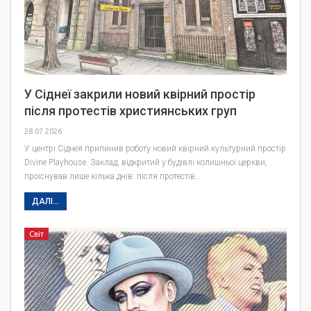
У Сіднеї закрили новий квірний простір
після протестів християнських груп
28.07.2026
У центрі Сіднея припинив роботу новий квірний культурний простір
Divine Playhouse. Заклад, відкритий у будівлі колишньої церкви,
проіснував лише кілька днів: після протестів…
ДАЛІ...
Світ