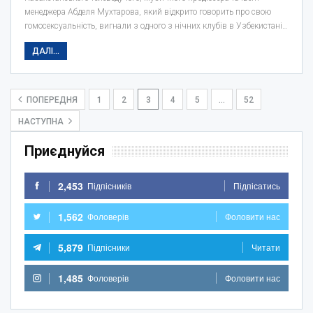
менеджера Абделя Мухтарова, який відкрито говорить про свою
гомосексуальність, вигнали з одного з нічних клубів в Узбекистані…
ДАЛІ...
ПОПЕРЕДНЯ
1
2
3
4
5
…
52
НАСТУПНА
Приєднуйся
2,453
Підпісників
Підпісатись
1,562
Фоловерів
Фоловити нас
5,879
Підпісники
Читати
1,485
Фоловерів
Фоловити нас