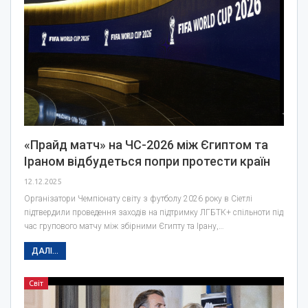
«Прайд матч» на ЧС-2026 між Єгиптом та
Іраном відбудеться попри протести країн
12.12.2025
Організатори Чемпіонату світу з футболу 2026 року в Сіетлі
підтвердили проведення заходів на підтримку ЛГБТК+ спільноти під
час групового матчу між збірними Єгипту та Ірану,…
ДАЛІ...
Світ