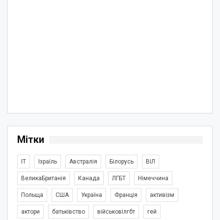
Мітки
IT
Ізраїль
Австралія
Білорусь
ВІЛ
ВеликаБританія
Канада
ЛГБТ
Німеччина
Польща
США
Україна
Франція
активізм
актори
батьківство
військовілгбт
гей