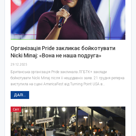
Організація Pride закликає бойкотувати
Nicki Minaj: «Вона не наша подруга»
29.12.2025
Британська організація Pride закликала ЛГБТК+ заклади
бойкотувати Nicki Minaj після її нещодавніх заяв. 21 грудня реперка
виступила на сцені AmericaFest від Turning Point USA в…
ДАЛІ...
Світ