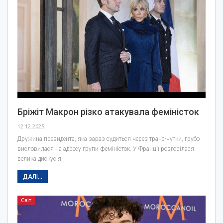
Бріжіт Макрон різко атакувала феміністок
12.12.2025
Дружина президента, яка зараз судиться через транс-чутки, грубо
висловилася на адресу групи феміністок. У Франції розгорілася
велика дискусія.
ДАЛІ...
Світ