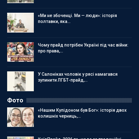
«Ми не збоченці. Ми — люди»: історія
полтавки, яка…
Чому прайд потрібен Україні під час війни:
про права,…
У Салоніках чоловік у рясі намагався
зупинити ЛГБТ-прайд,…
Фото
«Нашим Купідоном був Бог»: історія двох
колишніх черниць,…