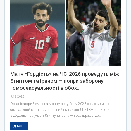
Матч «Гордість» на ЧС-2026 проведуть між
Єгиптом та Іраном — попри заборону
гомосексуальності в обох…
9.12.2025
Організатори Чемпіонату світу з футболу 2026 оголосили, що
спеціальний матч, присвячений підтримці ЛГБТК+ спільноти,
відбудеться за участі Єгипту та Ірану — двох держав, де…
ДАЛІ...