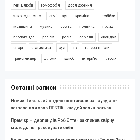
гей_шлюби
гомофобія
дослідження
законодавство
камінґ_аут
кримінал
лесбійки
медицина
музика
освіта
політика
прайд
пропаганда
релігія
росія
серіали
скандал
спорт
статистика
суд
тв
толерантність
трансгендер
фільми
шлюб
інтерв'ю
історія
Останні записи
Новий Цивільний кодекс поставили на паузу, але
загроза для прав ЛГБТІК+ людей залишається
Прем’єр Нідерландів Роб Єттен закликав квірну
молодь не приховувати себе
Квірні книги для прифронтових громад: «Гендер Зед»