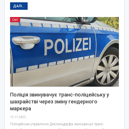
ДАЛІ...
Світ
Поліція звинувачує транс-поліцейську у
шахрайстві через зміну гендерного
маркера
13.11.2025
Поліцейське управління Дюссельдорфа звинувачує транс-