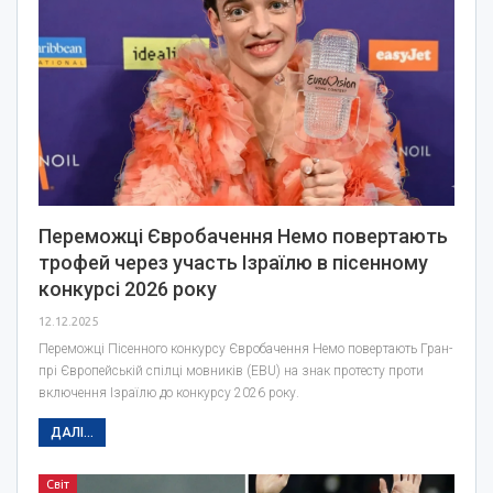
Переможці Євробачення Немо повертають
трофей через участь Ізраїлю в пісенному
конкурсі 2026 року
12.12.2025
Переможці Пісенного конкурсу Євробачення Немо повертають Гран-
прі Європейській спілці мовників (EBU) на знак протесту проти
включення Ізраїлю до конкурсу 2026 року.
ДАЛІ...
Світ