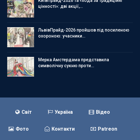
КиївПрайд-2026 та «хода за традиційні
цінності»: дві акції,…
ЛьвівПрайд-2026 пройшов під посиленою
охороною: учасники…
Мерка Амстердама представила
символічну сукню проти…
Світ
Україна
Відео
Фото
Контакти
Patreon