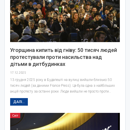
Угорщина кипить від гніву: 50 тисяч людей
протестували проти насильства над
дітьми в дитбудинках
17.12.2025
13 грудня 2025 року в Будапешті на вулиці вийшли близько 50
тисяч людей (за даними France Press). Це була одна з найбільших
акцій протесту за останні роки. Люди вийшли не просто проти…
ДАЛІ...
Світ