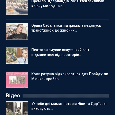
Прем’єр Нідерландів Роб Єттен закликав
квірну молодь не…
Орина Сабалєнка підтримала недопуск
транс*жінок до жіночих…
Пентагон змусив скаутський зліт
відмовитися від просторів…
Коли ратуша відкривається для Прайду: як
Мюнхен зробив…
Відео
«У тебе дві мами»: історія Ніки та Дар’ї, які
виховують…