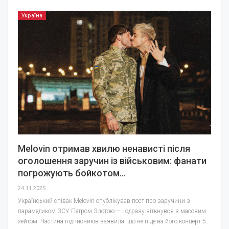
Україна
Melovin отримав хвилю ненависті після
оголошення заручин із військовим: фанати
погрожують бойкотом…
24.11.2025
Український співак Melovin опублікував пост про заручини з
парамедиком ЗСУ Петром Злотою — і одразу зіткнувся з масовим
хейтом. Частина підписників заявила, що не піде на його концерт 5…