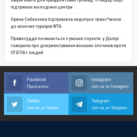
підтримає молодіжні центри
Орина Сабалєнка підтримала недопуск транс*жінок
до жіночих турнірів WTA
Правосуддя починається з уміння слухати: у Дніпрі
говорили про документування воєнних злочинів проти
ЛГБТІК+ людей
Facebook
Instagram
Підпісатись
Join us on Instagram
Twitter
Telegram
Join us on Twitter
Join us on Telegram