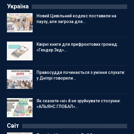
Україна
Новий Цивільний кодекс поставили на
паузу, але загроза для…
Квірні книги для прифронтових громад:
«Гендер Зед»…
Правосуддя починається з уміння слухати:
у Дніпрі говорили…
Як сказати «ні» й не зруйнувати стосунки:
«АЛЬЯНС.ГЛОБАЛ»…
Світ