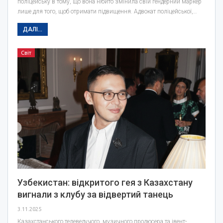
поліцейську в тому, що вона нібито змінила свій гендерний маркер
лише для того, щоб отримати підвищення. Адвокат поліцейської,…
ДАЛІ...
Світ
Узбекистан: відкритого гея з Казахстану
вигнали з клубу за відвертий танець
3.11.2025
Казахстанського телеведучого, музичного продюсера та івент-