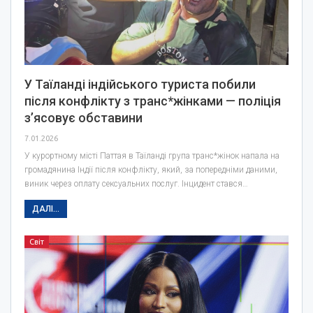
У Таїланді індійського туриста побили
після конфлікту з транс*жінками — поліція
з’ясовує обставини
7.01.2026
У курортному місті Паттая в Таїланді група транс*жінок напала на
громадянина Індії після конфлікту, який, за попередніми даними,
виник через оплату сексуальних послуг. Інцидент стався…
ДАЛІ...
Світ