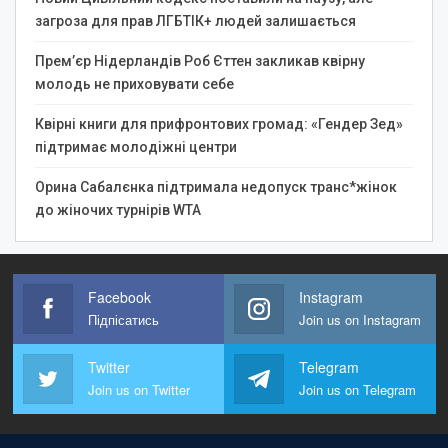
загроза для прав ЛГБТІК+ людей залишається
Прем’єр Нідерландів Роб Єттен закликав квірну
молодь не приховувати себе
Квірні книги для прифронтових громад: «Гендер Зед»
підтримає молодіжні центри
Орина Сабалєнка підтримала недопуск транс*жінок
до жіночих турнірів WTA
Facebook
Instagram
Підпісатись
Join us on Instagram
Twitter
Telegram
Join us on Twitter
Join us on Telegram