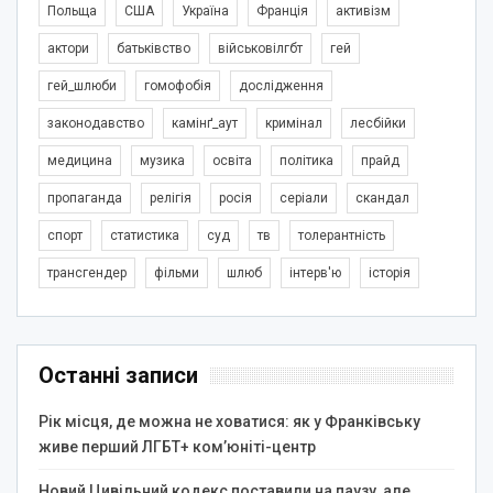
Польща
США
Україна
Франція
активізм
актори
батьківство
військовілгбт
гей
гей_шлюби
гомофобія
дослідження
законодавство
камінґ_аут
кримінал
лесбійки
медицина
музика
освіта
політика
прайд
пропаганда
релігія
росія
серіали
скандал
спорт
статистика
суд
тв
толерантність
трансгендер
фільми
шлюб
інтерв'ю
історія
Останні записи
Рік місця, де можна не ховатися: як у Франківську
живе перший ЛГБТ+ ком’юніті-центр
Новий Цивільний кодекс поставили на паузу, але