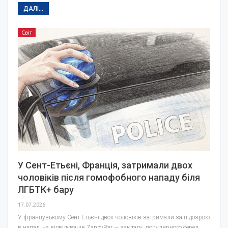
ДАЛІ...
Світ
У Сент-Етьєні, Франція, затримали двох
чоловіків після гомофобного нападу біля
ЛГБТК+ бару
17.07.2026
У французькому Сент-Етьєні двох чоловіків затримали за підозрою
в нападі на відвідувачів ZanzyBar — закладу, популярного серед