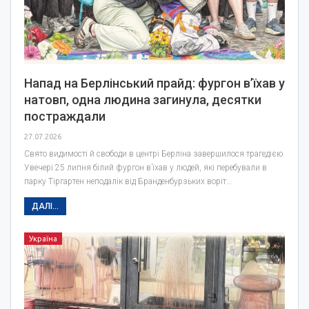
Напад на Берлінський прайд: фургон в’їхав у
натовп, одна людина загинула, десятки
постраждали
27.07.2026
Свято видимості й свободи в центрі Берліна завершилося трагедією.
Увечері 25 липня білий фургон в’їхав у людей, які перебували в
парку Тіргартен неподалік від Бранденбурзьких воріт…
ДАЛІ...
Україна