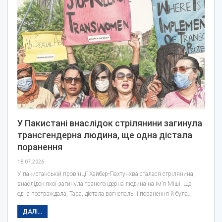
У Пакистані внаслідок стрілянини загинула
трансгендерна людина, ще одна дістала
поранення
18.07.2026
У пакистанській провінції Хайбер-Пахтунхва сталася стрілянина,
внаслідок якої загинула трансгендерна людина на ім’я Міші. Ще
одна постраждала, Тара, дістала вогнепальні поранення й була…
ДАЛІ...