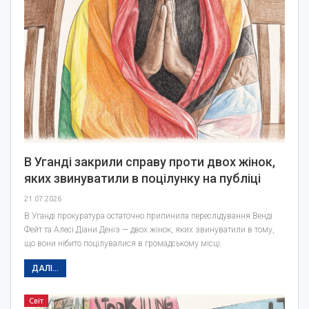
В Уганді закрили справу проти двох жінок,
яких звинуватили в поцілунку на публіці
21.07.2026
В Уганді прокуратура остаточно припинила переслідування Венді
Фейт та Алесі Діани Деніз — двох жінок, яких звинуватили в тому,
що вони нібито поцілувалися в громадському місці.
ДАЛІ...
Світ