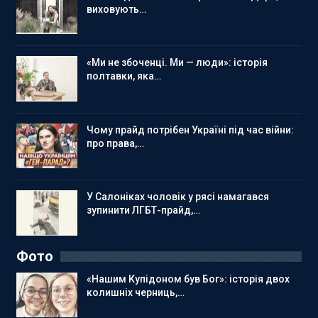
виховують…
«Ми не збоченці. Ми — люди»: історія
полтавки, яка…
Чому прайд потрібен Україні під час війни:
про права,…
У Салоніках чоловік у рясі намагався
зупинити ЛГБТ-прайд,…
Фото
«Нашим Купідоном був Бог»: історія двох
колишніх черниць,…