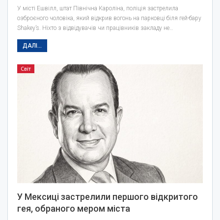
У місті Ешвілл, штат Північна Кароліна, поліція застрелила
озброєного чоловіка, який відкрив вогонь на парковці біля гей-бару
Shakey’s. Ніхто з відвідувачів чи працівників закладу не…
ДАЛІ...
Світ
У Мексиці застрелили першого відкритого
гея, обраного мером міста