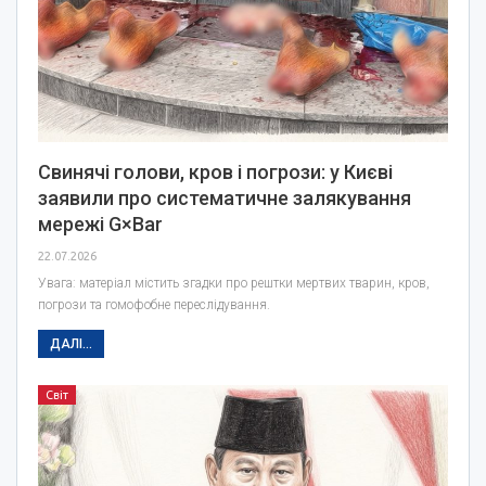
Свинячі голови, кров і погрози: у Києві
заявили про систематичне залякування
мережі G×Bar
22.07.2026
Увага: матеріал містить згадки про рештки мертвих тварин, кров,
погрози та гомофобне переслідування.
ДАЛІ...
Світ