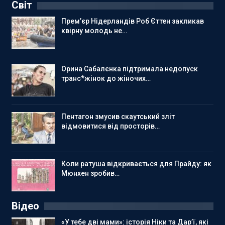
Світ
Прем’єр Нідерландів Роб Єттен закликав
квірну молодь не…
Орина Сабалєнка підтримала недопуск
транс*жінок до жіночих…
Пентагон змусив скаутський зліт
відмовитися від просторів…
Коли ратуша відкривається для Прайду: як
Мюнхен зробив…
Відео
«У тебе дві мами»: історія Ніки та Дар’ї, які