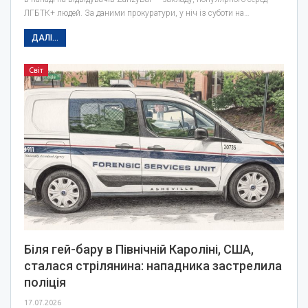
ЛГБТК+ людей. За даними прокуратури, у ніч із суботи на…
ДАЛІ...
Світ
Біля гей-бару в Північній Кароліні, США,
сталася стрілянина: нападника застрелила
поліція
17.07.2026