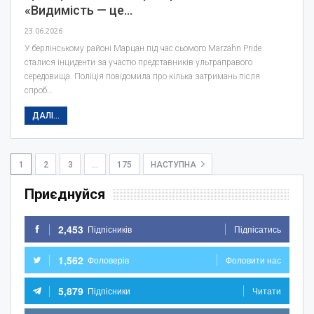
«Видимість — це…
23.06.2026
У берлінському районі Марцан під час сьомого Marzahn Pride
сталися інциденти за участю представників ультраправого
середовища. Поліція повідомила про кілька затримань після
спроб…
ДАЛІ...
1
2
3
…
175
НАСТУПНА
Приєднуйся
2,453
Підпісників
Підпісатись
1,562
Фоловерів
Фоловити нас
5,879
Підпісники
Читати