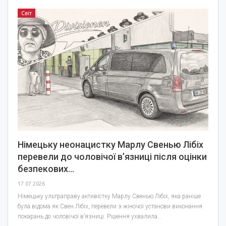
Світ
Німецьку неонацистку Марлу Свенью Лібіх
перевели до чоловічої в’язниці після оцінки
безпекових…
17.07.2026
Німецьку ультраправу активістку Марлу Свенью Лібіх, яка раніше
була відома як Свен Лібіх, перевели з жіночої установи виконання
покарань до чоловічої в’язниці. Рішення ухвалила…