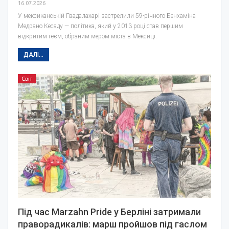
16.07.2026
У мексиканській Гвадалахарі застрелили 59-річного Бенхаміна
Медрано Кесаду — політика, який у 2013 році став першим
відкритим геєм, обраним мером міста в Мексиці.
ДАЛІ...
Світ
Під час Marzahn Pride у Берліні затримали
праворадикалів: марш пройшов під гаслом