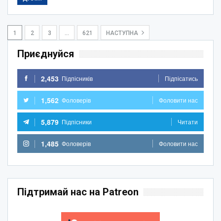
1
2
3
…
621
НАСТУПНА
Приєднуйся
2,453
Підпісників
Підпісатись
1,562
Фоловерів
Фоловити нас
5,879
Підпісники
Читати
1,485
Фоловерів
Фоловити нас
Підтримай нас на Patreon