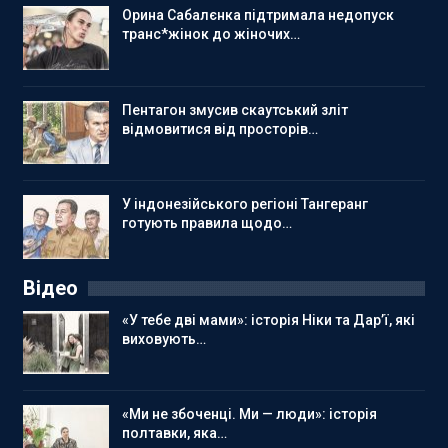
Орина Сабалєнка підтримала недопуск
транс*жінок до жіночих…
Пентагон змусив скаутський зліт
відмовитися від просторів…
У індонезійського регіоні Тангеранг
готують правила щодо…
Відео
«У тебе дві мами»: історія Ніки та Дар’ї, які
виховують…
«Ми не збоченці. Ми — люди»: історія
полтавки, яка…