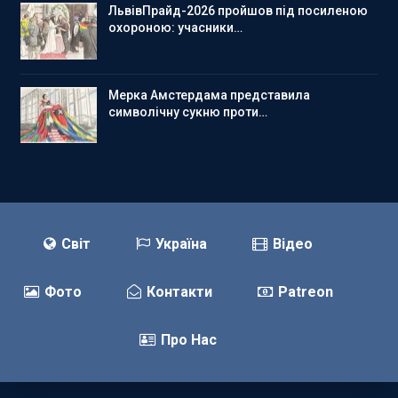
ЛьвівПрайд-2026 пройшов під посиленою
охороною: учасники…
Мерка Амстердама представила
символічну сукню проти…
Світ
Україна
Відео
Фото
Контакти
Patreon
Про Нас