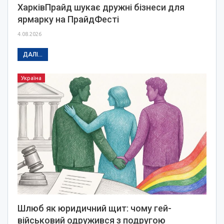
ХарківПрайд шукає дружні бізнеси для
ярмарку на ПрайдФесті
4.08.2026
ДАЛІ...
Україна
Шлюб як юридичний щит: чому гей-
військовий одружився з подругою