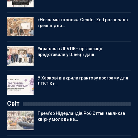
«Незламні голоси»: Gender Zed розпочала
тренінг для…
Українські ЛГБТІК+ організації
представили у Швеції дані…
У Харкові відкрили грантову програму для
ЛГБТІК+…
Світ
Прем’єр Нідерландів Роб Єттен закликав
квірну молодь не…