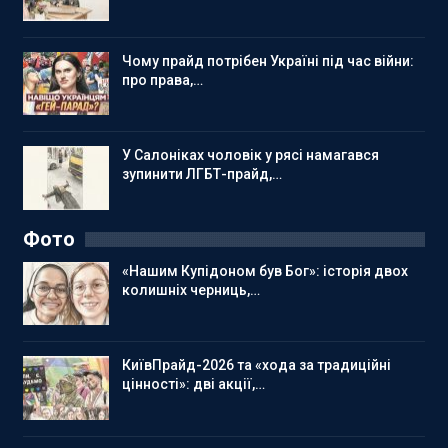
Чому прайд потрібен Україні під час війни:
про права,…
У Салоніках чоловік у рясі намагався
зупинити ЛГБТ-прайд,…
Фото
«Нашим Купідоном був Бог»: історія двох
колишніх черниць,…
КиївПрайд-2026 та «хода за традиційні
цінності»: дві акції,…