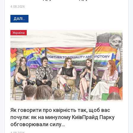
4.08.2026
ДАЛІ...
Україна
Як говорити про квірність так, щоб вас
почули: як на минулому КиївПрайд Парку
обговорювали силу…
4.08.2026