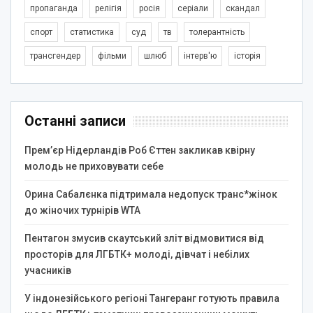
пропаганда
релігія
росія
серіали
скандал
спорт
статистика
суд
тв
толерантність
трансгендер
фільми
шлюб
інтерв'ю
історія
Останні записи
Прем’єр Нідерландів Роб Єттен закликав квірну
молодь не приховувати себе
Орина Сабалєнка підтримала недопуск транс*жінок
до жіночих турнірів WTA
Пентагон змусив скаутський зліт відмовитися від
просторів для ЛГБТК+ молоді, дівчат і небілих
учасників
У індонезійського регіоні Тангеранг готують правила