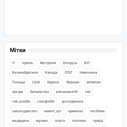
Мітки
IT
Ізраїль
Австралія
Білорусь
ВІЛ
ВеликаБританія
Канада
ЛГБТ
Німеччина
Польща
США
Україна
Франція
активізм
актори
батьківство
військовілгбт
гей
гей_шлюби
гомофобія
дослідження
законодавство
камінґ_аут
кримінал
лесбійки
медицина
музика
освіта
політика
прайд