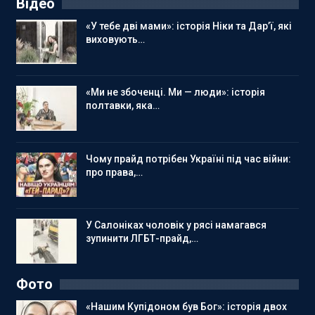
Відео
«У тебе дві мами»: історія Ніки та Дар’ї, які
виховують…
«Ми не збоченці. Ми — люди»: історія
полтавки, яка…
Чому прайд потрібен Україні під час війни:
про права,…
У Салоніках чоловік у рясі намагався
зупинити ЛГБТ-прайд,…
Фото
«Нашим Купідоном був Бог»: історія двох