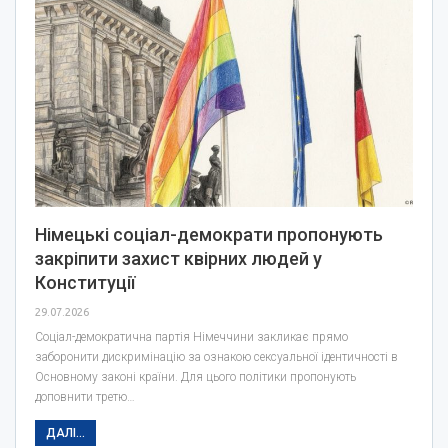
Німецькі соціал-демократи пропонують
закріпити захист квірних людей у
Конституції
29.07.2026
Соціал-демократична партія Німеччини закликає прямо
заборонити дискримінацію за ознакою сексуальної ідентичності в
Основному законі країни. Для цього політики пропонують
доповнити третю…
ДАЛІ...