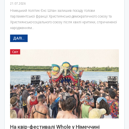
21.07.2026
Німецький політик Єнс Шпан залишив посаду голови
парламентської фракції Християнсько-демократичного союзу та
Християнсько-соціального союзу після хвилі критики, спричиненої
народженням…
ДАЛІ...
Світ
На квір-фестивалі Whole у Німеччині