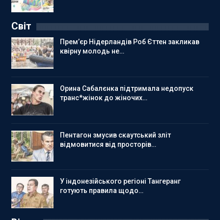
Світ
Прем’єр Нідерландів Роб Єттен закликав
квірну молодь не…
Орина Сабалєнка підтримала недопуск
транс*жінок до жіночих…
Пентагон змусив скаутський зліт
відмовитися від просторів…
У індонезійського регіоні Тангеранг
готують правила щодо…