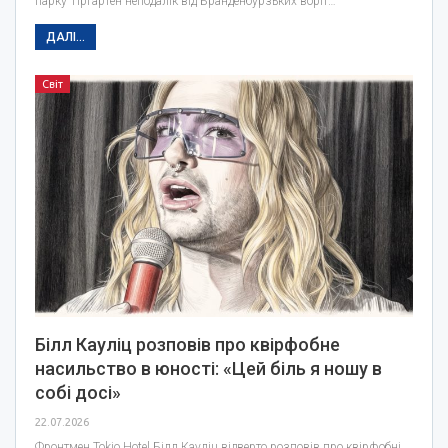
парку Тіргартен неподалік від Бранденбурзьких воріт…
ДАЛІ...
Світ
Білл Кауліц розповів про квірфобне
насильство в юності: «Цей біль я ношу в
собі досі»
22.07.2026
Фронтмен Tokio Hotel Білл Кауліц відверто розповів про квірфобні