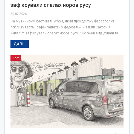
зафіксували спалах норовірусу
20.07.2026
На музичному фестивалі Whole, який проходить у Феррополісі
поблизу міста Грефенгайніхен у федеральній землі Саксонія-
Ангальт, зафіксували спалах норовірусу. Численні відвідувачі та…
ДАЛІ...
Світ