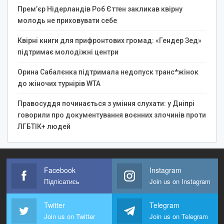
Прем’єр Нідерландів Роб Єттен закликав квірну
молодь не приховувати себе
Квірні книги для прифронтових громад: «Гендер Зед»
підтримає молодіжні центри
Орина Сабалєнка підтримала недопуск транс*жінок
до жіночих турнірів WTA
Правосуддя починається з уміння слухати: у Дніпрі
говорили про документування воєнних злочинів проти
ЛГБТІК+ людей
Facebook
Instagram
Підпісатись
Join us on Instagram
Twitter
Telegram
Join us on Twitter
Join us on Telegram