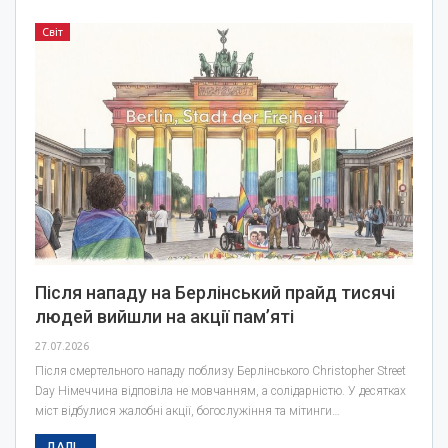
Світ
Після нападу на Берлінський прайд тисячі
людей вийшли на акції пам’яті
27.07.2026
Після смертельного нападу поблизу Берлінського Christopher Street
Day Німеччина відповіла не мовчанням, а солідарністю. У десятках
міст відбулися жалобні акції, богослужіння та мітинги…
ДАЛІ...