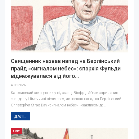
Священник назвав напад на Берлінський
прайд «сигналом небес»: єпархія Фульди
відмежувалася від його…
4.08.2026
Католицький священник у відставці Вінфрід Абель спричинив
скандал у Німеччині після того, як назвав напад на Берлінський
Christopher Street Day «сигналом небес» і «закликом до…
ДАЛІ...
Світ