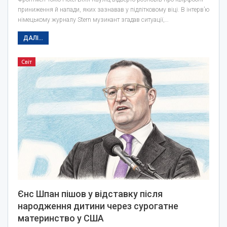
приниження й напади, яких зазнавав у підлітковому віці. В інтерв’ю
німецькому журналу Stern музикант згадав ситуації,…
ДАЛІ...
Світ
Єнс Шпан пішов у відставку після
народження дитини через сурогатне
материнство у США