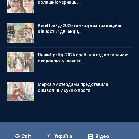
колишніх черниць,…
КиївПрайд-2026 та «хода за традиційні
цінності»: дві акції,…
ЛьвівПрайд-2026 пройшов під посиленою
охороною: учасники…
Мерка Амстердама представила
символічну сукню проти…
Світ
Україна
Відео