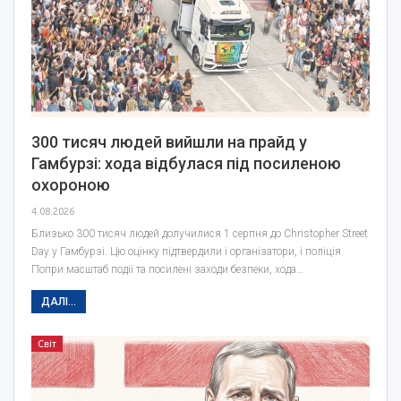
300 тисяч людей вийшли на прайд у
Гамбурзі: хода відбулася під посиленою
охороною
4.08.2026
Близько 300 тисяч людей долучилися 1 серпня до Christopher Street
Day у Гамбурзі. Цю оцінку підтвердили і організатори, і поліція.
Попри масштаб події та посилені заходи безпеки, хода…
ДАЛІ...
Світ