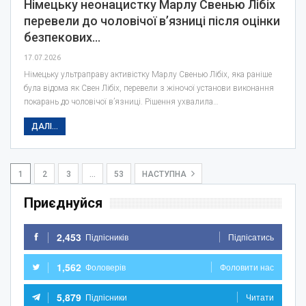
Німецьку неонацистку Марлу Свенью Лібіх
перевели до чоловічої в’язниці після оцінки
безпекових…
17.07.2026
Німецьку ультраправу активістку Марлу Свенью Лібіх, яка раніше
була відома як Свен Лібіх, перевели з жіночої установи виконання
покарань до чоловічої в’язниці. Рішення ухвалила…
ДАЛІ...
1
2
3
…
53
НАСТУПНА
Приєднуйся
2,453
Підпісників
Підпісатись
1,562
Фоловерів
Фоловити нас
5,879
Підпісники
Читати