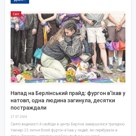
Світ
Напад на Берлінський прайд: фургон в’їхав у
натовп, одна людина загинула, десятки
постраждали
27.07.2026
Свято видимості й свободи в центрі Берліна завершилося трагедією.
Увечері 25 липня білий фургон в’їхав у людей, які перебували в