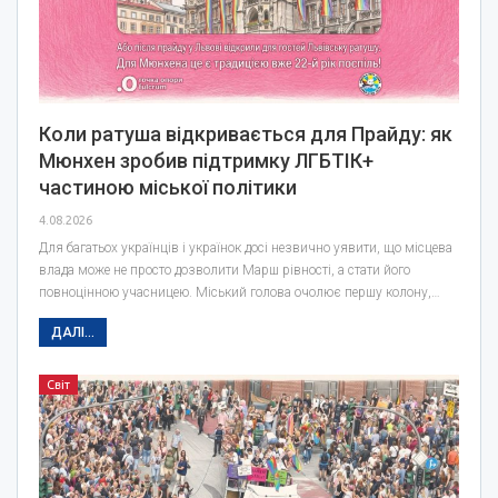
Коли ратуша відкривається для Прайду: як
Мюнхен зробив підтримку ЛГБТІК+
частиною міської політики
4.08.2026
Для багатьох українців і українок досі незвично уявити, що місцева
влада може не просто дозволити Марш рівності, а стати його
повноцінною учасницею. Міський голова очолює першу колону,…
ДАЛІ...
Світ