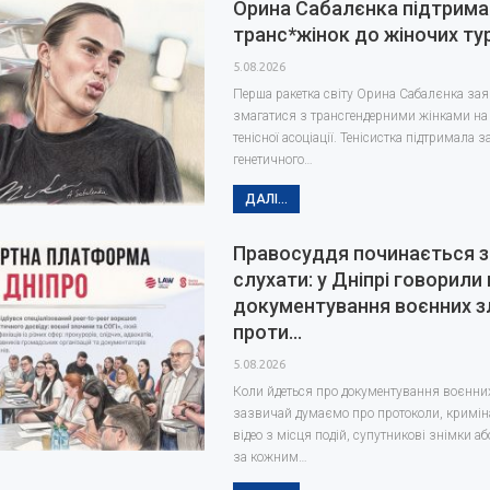
Орина Сабалєнка підтрима
транс*жінок до жіночих ту
5.08.2026
Перша ракетка світу Орина Сабалєнка заяв
змагатися з трансгендерними жінками на 
тенісної асоціації. Тенісистка підтримала
генетичного…
ДАЛІ...
Правосуддя починається з
слухати: у Дніпрі говорили
документування воєнних з
проти…
5.08.2026
Коли йдеться про документування воєнни
зазвичай думаємо про протоколи, кримін
відео з місця подій, супутникові знімки аб
за кожним…