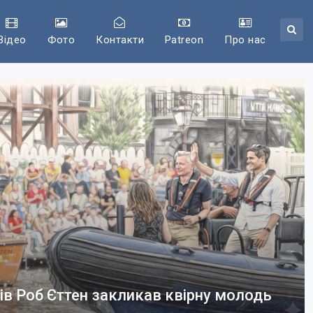
Відео
Фото
Контакти
Patreon
Про нас
ів Роб Єттен закликав квірну молодь