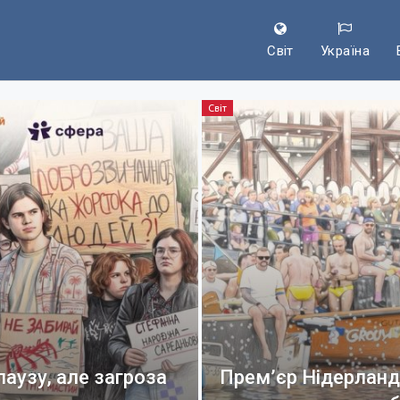
Світ
Україна
Світ
аузу, але загроза
Прем’єр Нідерланд