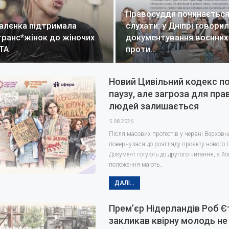
Правосуддя починається 
алєнка підтримала
слухати: у Дніпрі говори
транс*жінок до жіночих
документування воєнних
WTA
проти…
Новий Цивільний кодекс п
паузу, але загроза для пра
людей залишається
5.08.2026
Після масових протестів у червні Верховн
повернулася до розгляду проєкту нового Ц
Документ готують до другого читання, а йо
положення мають…
ДАЛІ...
Прем’єр Нідерландів Роб Є
закликав квірну молодь не