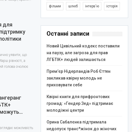
фільми
шлюб
інтерв'ю
історія
я для
 підтримку
Останні записи
політики
Новий Цивільний кодекс поставили
на паузу, але загроза для прав
звично уявити, що
ЛГБТІК+ людей залишається
арш рівності, а
ий голова очолює
Прем’єр Нідерландів Роб Єттен
закликав квірну молодь не
приховувати себе
Квірні книги для прифронтових
Тангеранг
громад: «Гендер Зед» підтримає
БТК+
молодіжні центри
 можуть…
Орина Сабалєнка підтримала
розглядає можливість
недопуск транс*жінок до жіночих