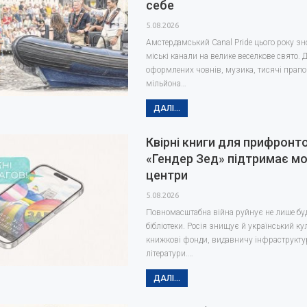
себе
5.08.2026
Амстердамський Canal Pride цього року з
міські канали на велике веселкове свято. 
оформлених човнів, музика, тисячі прапор
мільйона…
ДАЛІ...
Квірні книги для прифронт
«Гендер Зед» підтримає м
центри
5.08.2026
Повномасштабна війна руйнує не лише бу
бібліотеки. Росія знищує й український к
книжкові фонди, видавничу інфраструктур
літератури.…
ДАЛІ...