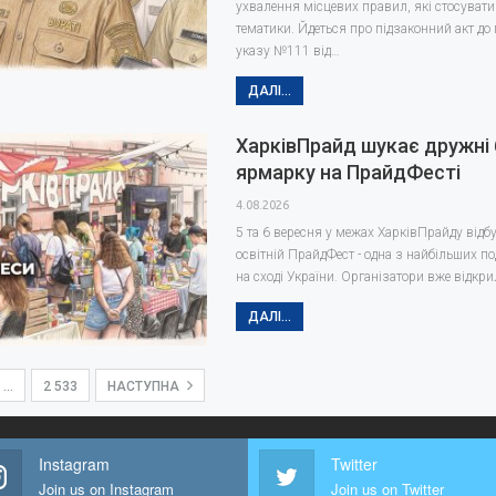
ухвалення місцевих правил, які стосува
тематики. Йдеться про підзаконний акт до
указу №111 від…
ДАЛІ...
ХарківПрайд шукає дружні 
ярмарку на ПрайдФесті
4.08.2026
5 та 6 вересня у межах ХарківПрайду відбу
освітній ПрайдФест - одна з найбільших п
на сході України. Організатори вже відкр
ДАЛІ...
…
2 533
НАСТУПНА
Instagram
Twitter
Join us on Instagram
Join us on Twitter