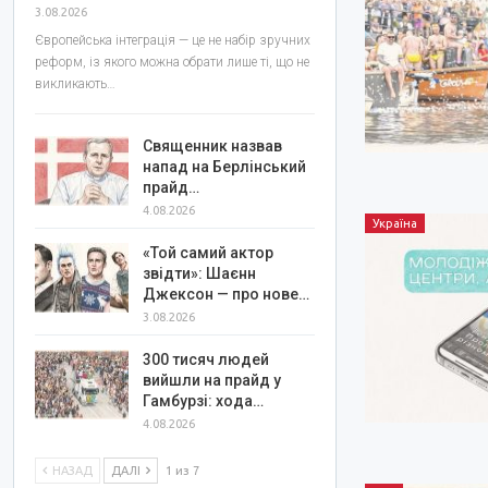
3.08.2026
Європейська інтеграція — це не набір зручних
реформ, із якого можна обрати лише ті, що не
викликають…
Священник назвав
напад на Берлінський
прайд…
4.08.2026
Україна
«Той самий актор
звідти»: Шаєнн
Джексон — про нове…
3.08.2026
300 тисяч людей
вийшли на прайд у
Гамбурзі: хода…
4.08.2026
НАЗАД
ДАЛІ
1 из 7