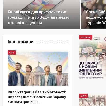
Квірні книги для прифронтових
Орина Саб
громад: «Гендер Зед» підтримає
недопуск 
молодіжні центри
турнірів 
Україна
Інші новини
Світ
Євроінтеграція без вибірковості:
Світ
Європарламент закликав Україну
визнати цивільні…