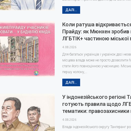
ДАЛІ...
Коли ратуша відкриваєтьс
Прайду: як Мюнхен зробив
ЛГБТІК+ частиною міської 
4.08.2026
Для багатьох українців і українок досі не
місцева влада може не просто дозволити М
стати його повноцінною учасницею. Міськ
першу колону,…
ДАЛІ...
У індонезійського регіоні 
готують правила щодо ЛГ
тематики: правозахисники
4.08.2026
Влада індонезійського округу Тангеранг 