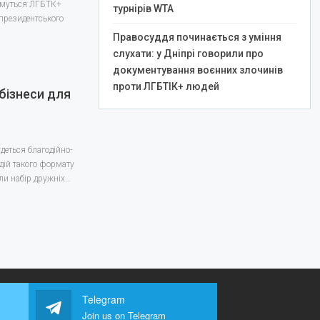
тимуться ЛГБТК+
турнірів WTA
 президентського
Правосуддя починається з уміння
слухати: у Дніпрі говорили про
документування воєнних злочинів
проти ЛГБТІК+ людей
бізнеси для
деться благодійно-
одій такого формату
или набір дружніх…
Telegram
Join us on Telegram