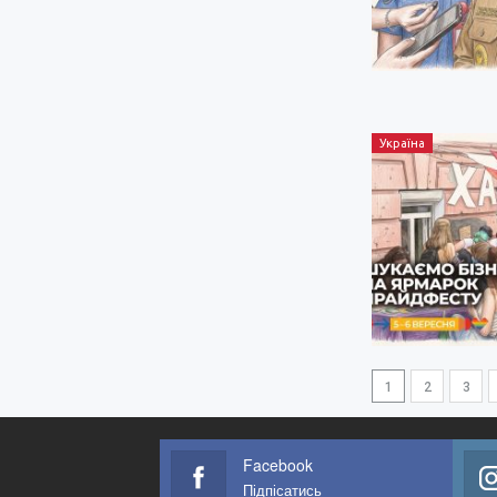
Україна
1
2
3
Facebook
Підпісатись