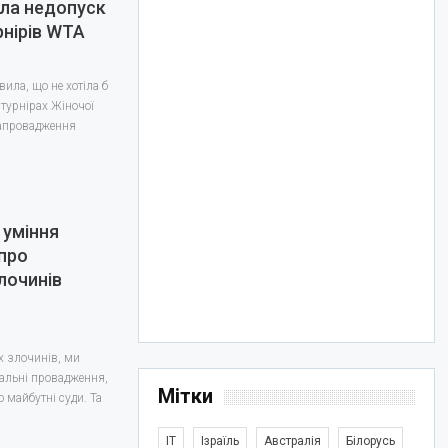
ла недопуск
рнірів WTA
ила, що не хотіла б
турнірах Жіночої
 запровадження
 уміння
 про
лочинів
х злочинів, ми
альні провадження,
Мітки
о майбутні суди. Та
IT
Ізраїль
Австралія
Білорусь