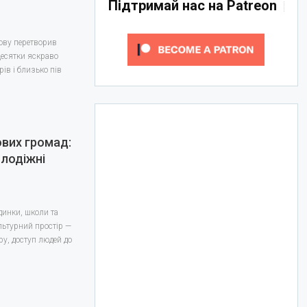
Підтримай нас на Patreon
нову перетворив
Десятки яскраво
ів і близько пів
ових громад:
олодіжні
динки, школи та
ультурний простір —
у, доступ людей до