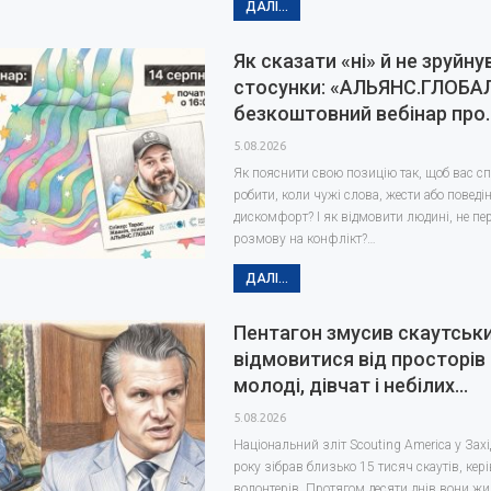
ДАЛІ...
Як сказати «ні» й не зруйну
стосунки: «АЛЬЯНС.ГЛОБА
безкоштовний вебінар про
5.08.2026
Як пояснити свою позицію так, щоб вас с
робити, коли чужі слова, жести або повед
дискомфорт? І як відмовити людині, не п
розмову на конфлікт?…
ДАЛІ...
Пентагон змусив скаутськи
відмовитися від просторів
молоді, дівчат і небілих…
5.08.2026
Національний зліт Scouting America у Захі
року зібрав близько 15 тисяч скаутів, кері
волонтерів. Протягом десяти днів вони жи