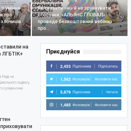
з уміння
Як сказати «ні» й не зруйнувати
ли про
стосунки: «АЛЬЯНС.ГЛОБАЛ»
 злочинів
проведе безкоштовний вебінар
про…
оставили на
Приєднуйся
в ЛГБТІК+
2,453
Підпісників
Підпісатись
а Рада не
1,562
Фоловерів
Фоловити нас
ивільного кодексу.
го суперечливі
5,879
Підпісники
Читати
1,485
Фоловерів
Фоловити нас
ттен
 приховувати