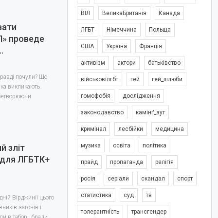
ВІЛ
ВеликаБританія
Канада
вати
ЛГБТ
Німеччина
Польща
Л» проведе
США
Україна
Франція
…
активізм
актори
батьківство
правді почули? Що
військовілгбт
гей
гей_шлюби
інка викликають
гомофобія
дослідження
еретворюючи
законодавство
камінґ_аут
кримінал
лесбійки
медицина
музика
освіта
політика
й зліт
 для ЛГБТК+
прайд
пропаганда
релігія
росія
серіали
скандал
спорт
статистика
суд
тв
дній Вірджинії цього
вників загонів і
толерантність
трансгендер
ли в таборі, брали…