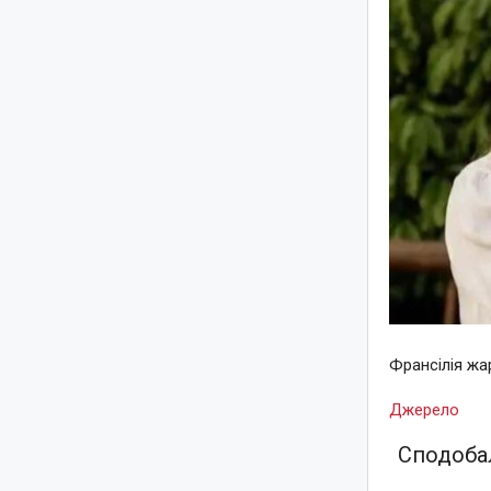
Франсілія жар
Джерело
Сподобал