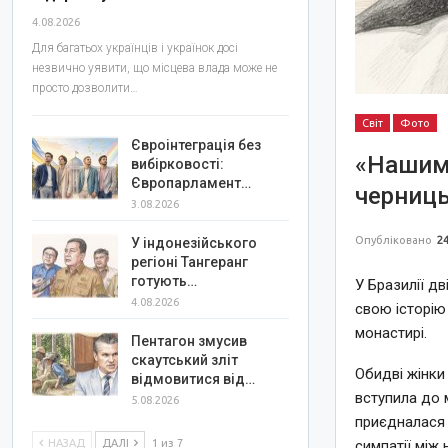
4.08.2026
Для багатьох українців і українок досі
незвично уявити, що місцева влада може не
просто дозволити…
Світ
Фото
Євроінтеграція без
«Нашим 
вибірковості:
Європарламент…
черниць
3.08.2026
Опубліковано
24
У індонезійського
регіоні Тангеранг
готують…
У Бразилії дв
4.08.2026
свою історію
монастирі.
Пентагон змусив
скаутський зліт
Обидві жінки
відмовитися від…
вступила до м
5.08.2026
приєдналася 
НАЗАД
ДАЛІ
1 из 7
симпатії між