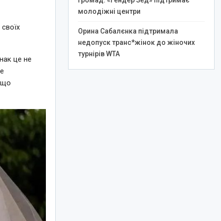
громад: «Гендер Зед» підтримає
молодіжні центри
 своїх
Орина Сабалєнка підтримала
недопуск транс*жінок до жіночих
турнірів WTA
нак це не
не
 що