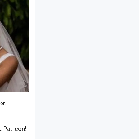
ог.
 Patreon!