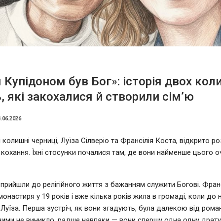
Купідоном був Бог»: історія двох кол
, які закохалися й створили сім’ю
.06.2026
і колишні черниці, Луїза Сілверіо та Франсілія Коста, відкрито р
 кохання. Їхні стосунки почалися там, де вони найменше цього оч
 прийшли до релігійного життя з бажанням служити Богові. Франс
онастиря у 19 років і вже кілька років жила в громаді, коли до н
Луїза. Перша зустріч, як вони згадують, була далекою від роман
 ними не виникло, радше навпаки — вони спершу одна одну драту