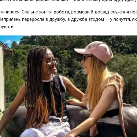
змінилося. Спільне життя, робота, розмови й досвід служіння по
 Неприязнь переросла в дружбу, а дружба згодом — у почуття, я
рувати.