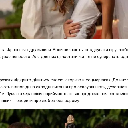
 та Франсілія одружилися. Вони визнають: поєднувати віру, любо
буває непросто. Але для них ці частини життя не суперечать одн
ружжя відкрито ділиться своєю історією в соцмережах. До них
ають відповіді на складні питання про сексуальність, духовність,
бе. Луїза та Франсілія сприймають це як продовження своєї місі
 інших і говорити про любов без сорому.