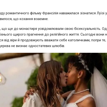
яду романтичного фільму Франсілія наважилася зізнатися Луїзі у
явилося, що кохання взаємне.
, що ще до монастиря усвідомлювали свою бісексуальність. Од
їхнього щирого прагнення до релігійного життя. Сьогодні вони 
я від віри й продовжують вважати себе католичками, попри те,
ерква не визнає одностатевих шлюбів.