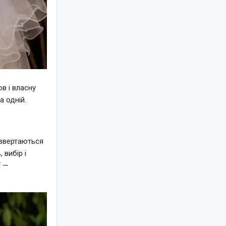
в і власну
а одній.
 звертаються
 вибір і
ї —