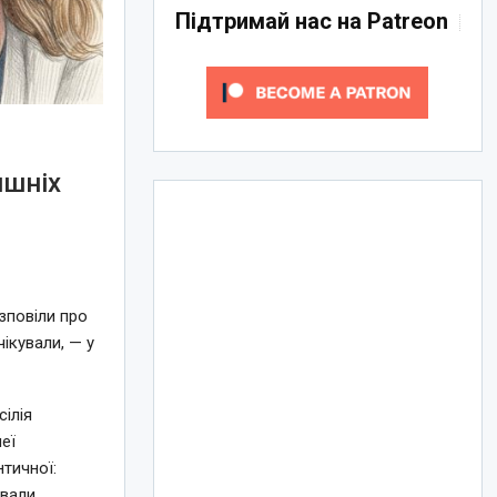
Підтримай нас на Patreon
ишніх
озповіли про
ікували, — у
ілія
еї
тичної:
вали.