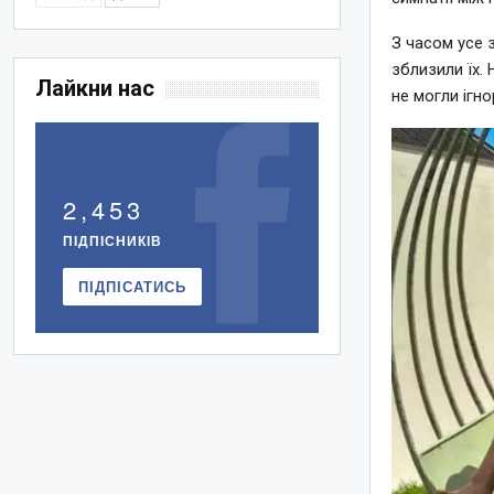
З часом усе 
зблизили їх.
Лайкни нас
не могли ігно
2,453
ПІДПІСНИКІВ
ПІДПІСАТИСЬ