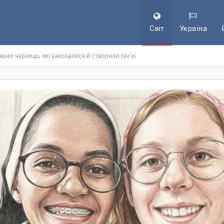
Світ
Україна
шніх черниць, які закохалися й створили сім’ю