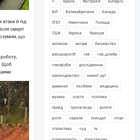
IT
Ізраїль
Австралія
Білорусь
ВІЛ
ВеликаБританія
Канада
 атаки й під
ЛГБТ
Німеччина
Польща
ісля смерті
США
Україна
Франція
озуміли, що
активізм
актори
батьківство
військовілгбт
гей
гей_шлюби
 роботу,
. Щоб
гомофобія
дослідження
ншими.
законодавство
камінґ_аут
кримінал
лесбійки
медицина
музика
освіта
політика
прайд
пропаганда
релігія
росія
серіали
скандал
спорт
статистика
суд
тв
толерантність
трансгендер