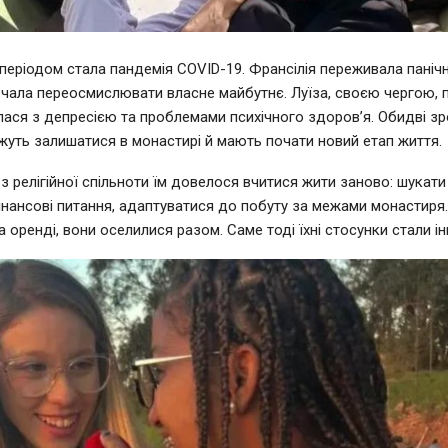
еріодом стала пандемія COVID-19. Франсілія переживала панічні
почала переосмислювати власне майбутнє. Луїза, своєю чергою, п
улася з депресією та проблемами психічного здоров’я. Обидві зр
жуть залишатися в монастирі й мають почати новий етап життя.
 з релігійної спільноти їм довелося вчитися жити заново: шукати
інансові питання, адаптуватися до побуту за межами монастиря
 оренді, вони оселилися разом. Саме тоді їхні стосунки стали і