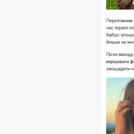
Переломним п
час терапії 
бабусі зіткн
більше не мо
Після виходу
вирішувати ф
заощадити на