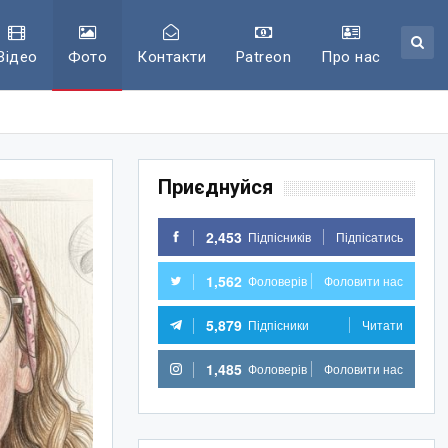
Відео
Фото
Контакти
Patreon
Про нас
Приєднуйся
2,453
Підпісників
Підпісатись
1,562
Фоловерів
Фоловити нас
5,879
Підпісники
Читати
1,485
Фоловерів
Фоловити нас