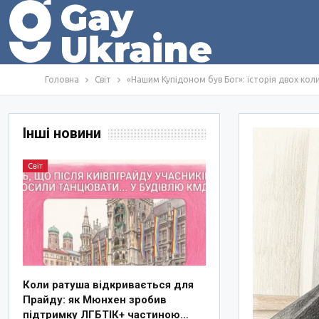
Головна
Світ
«Нашим Купідоном був Бог»: історія двох коли
Інші новини
Світ
Коли ратуша відкривається для
Прайду: як Мюнхен зробив
підтримку ЛГБТІК+ частиною…