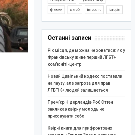
фільми
шлюб
інтерв'ю
історія
Останні записи
Рік місця, де можна не ховатися: як у
Франківську живе перший ЛГБТ+
ком’юніті-центр
Новий Цивільний кодекс поставили
на паузу, але загроза для прав
ЛГБТІК+ людей залишається
Прем’єр Нідерландів Роб Єттен
закликав квірну молодь не
приховувати себе
Квірні книги для прифронтових