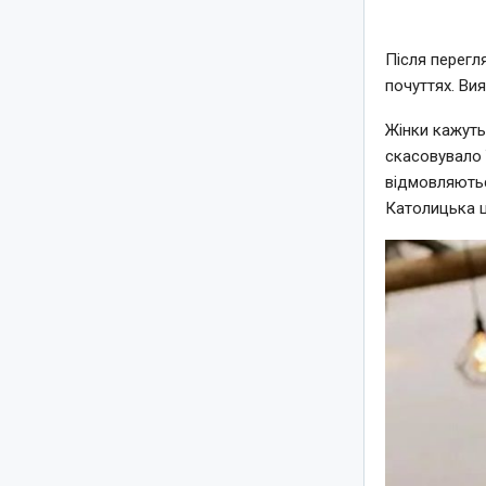
Після перегл
почуттях. Ви
Жінки кажуть
скасовувало 
відмовляютьс
Католицька ц