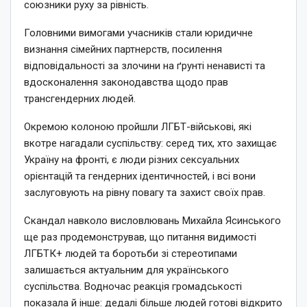
союзники руху за рівність.
Головними вимогами учасників стали юридичне
визнання сімейних партнерств, посилення
відповідальності за злочини на ґрунті ненависті та
вдосконалення законодавства щодо прав
трансгендерних людей.
Окремою колоною пройшли ЛГБТ-військові, які
вкотре нагадали суспільству: серед тих, хто захищає
Україну на фронті, є люди різних сексуальних
орієнтацій та гендерних ідентичностей, і всі вони
заслуговують на рівну повагу та захист своїх прав.
Скандал навколо висловлювань Михайла Ясинського
ще раз продемонстрував, що питання видимості
ЛГБТК+ людей та боротьби зі стереотипами
залишається актуальним для українського
суспільства. Водночас реакція громадськості
показала й інше: дедалі більше людей готові відкрито