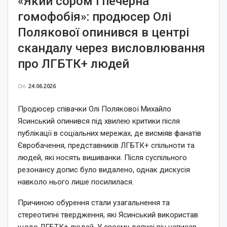
«Який сором і печерна
гомофобія»: продюсер Олі
Полякової опинився в центрі
скандалу через висловлювання
про ЛГБТК+ людей
On
24.06.2026
Продюсер співачки Олі Полякової Михайло
Ясинський опинився під хвилею критики після
публікації в соціальних мережах, де висміяв фанатів
Євробачення, представників ЛГБТК+ спільноти та
людей, які носять вишиванки. Після суспільного
резонансу допис було видалено, однак дискусія
навколо нього лише посилилася.
Причиною обурення стали узагальнення та
стереотипні твердження, які Ясинський використав
щодо ЛГБТК+ людей. У своєму дописі він написав,