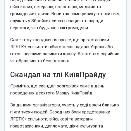
військових, ветеранів, волонтерів, медиків та
громадських діячів. Вони так само ризикують життям,
служать у Збройних силах і працюють заради
перемоги, як і будь-які інші громадяни.
Саме тому твердження про те, що представники
ЛГБТК+ спільноти нібито менш віддані Україні або
готові першими залишити країну, багато хто сприйняв
як образливі та безпідставні.
Скандал на тлі КиївПрайду
Примітно, що скандал розгорівся саме в день
проведення десятого Маршу КиївПрайд.
За даними організаторів, участь у ході взяли близько
п’яти тисяч людей. Серед них були представники
ЛГБТК+ спільноти, військові та ветерани,
правозахисники, дипломати, діячі культури та