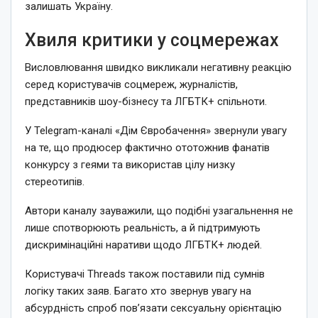
залишать Україну.
Хвиля критики у соцмережах
Висловлювання швидко викликали негативну реакцію
серед користувачів соцмереж, журналістів,
представників шоу-бізнесу та ЛГБТК+ спільноти.
У Telegram-каналі «Дім Євробачення» звернули увагу
на те, що продюсер фактично ототожнив фанатів
конкурсу з геями та використав цілу низку
стереотипів.
Автори каналу зауважили, що подібні узагальнення не
лише спотворюють реальність, а й підтримують
дискримінаційні наративи щодо ЛГБТК+ людей.
Користувачі Threads також поставили під сумнів
логіку таких заяв. Багато хто звернув увагу на
абсурдність спроб пов’язати сексуальну орієнтацію