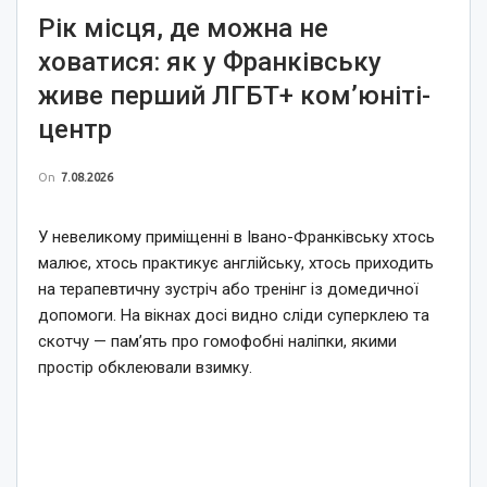
Рік місця, де можна не
ховатися: як у Франківську
живе перший ЛГБТ+ ком’юніті-
центр
On
7.08.2026
У невеликому приміщенні в Івано-Франківську хтось
малює, хтось практикує англійську, хтось приходить
на терапевтичну зустріч або тренінг із домедичної
допомоги. На вікнах досі видно сліди суперклею та
скотчу — пам’ять про гомофобні наліпки, якими
простір обклеювали взимку.