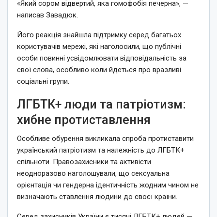
«Який сором відвертий, яка гомофобія печерна», —
написав Завадюк.
Його реакція знайшла підтримку серед багатьох
користувачів мережі, які наголосили, що публічні
особи повинні усвідомлювати відповідальність за
свої слова, особливо коли йдеться про вразливі
соціальні групи.
ЛГБТК+ люди та патріотизм:
хибне протиставлення
Особливе обурення викликала спроба протиставити
український патріотизм та належність до ЛГБТК+
спільноти. Правозахисники та активісти
неодноразово наголошували, що сексуальна
орієнтація чи гендерна ідентичність жодним чином не
визначають ставлення людини до своєї країни.
Серед захисників України є тисячі ЛГБТК+ людей —