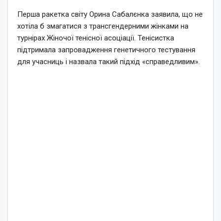
Перша ракетка світу Орина Сабалєнка заявила, що не
хотіла б змагатися з трансгендерними жінками на
турнірах Жіночої тенісної асоціації. Тенісистка
підтримала запровадження генетичного тестування
для учасниць і назвала такий підхід «справедливим».