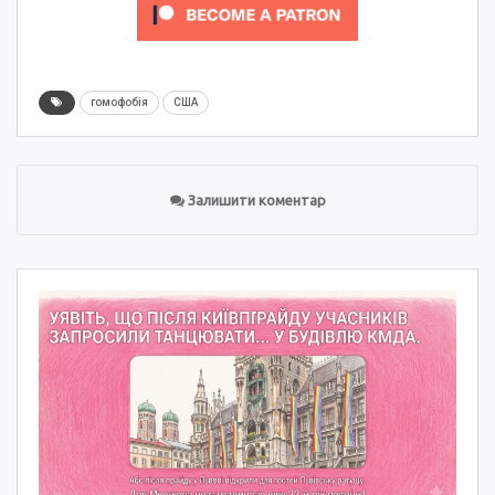
гомофобія
США
Залишити коментар