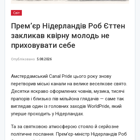
Світ
Прем’єр Нідерландів Роб Єттен
закликав квірну молодь не
приховувати себе
Опубліковано
5.08.2026
Амстердамський Canal Pride цього року знову
перетворив міські канали на велике веселкове свято.
Десятки яскраво оформлених човнів, музика, тисячі
прапорів і близько пів мільйона глядачів — саме так
виглядав один із головних заходів WorldPride, який
уперше проходить у Нідерландах.
Та за святковою атмосферою стояло й серйозне
політичне послання. Прем’єр-міністр Нідерландів Роб