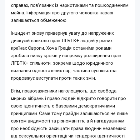
справах, пов’язаних із наркотиками та пошкодженням
майна. Інформація про другого чоловіка наразі
залишається обмеженою.
Інцидент знову привернув увагу до напружених
дискусій навколо прав ЛГБТК+ людей у різних
країнах Європи. Хоча Греція останніми роками
зробила низку кроків у напрямку розширення прав
ЛГБТК+ спільноти, зокрема щодо юридичного
визнання одностатевих пар, частина суспільства
продовжує виступати проти таких змін.
Втім, правозахисники наголошують, що свобода
мирних зібрань і право людей відкрито говорити про
свою ідентичність є базовими демократичними
принципами. Саме тому прайди залишаються не лише
святом видимості та різноманіття, а й нагадуванням
про необхідність захищати права людини незалежно
від сексуальної орієнтації чи гендерної ідентичності.