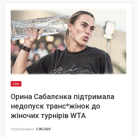
Світ
Орина Сабалєнка підтримала
недопуск транс*жінок до
жіночих турнірів WTA
Опубліковано
5.08.2026