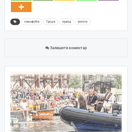
гомофобія
Греція
прайд
релігія
Залишити коментар