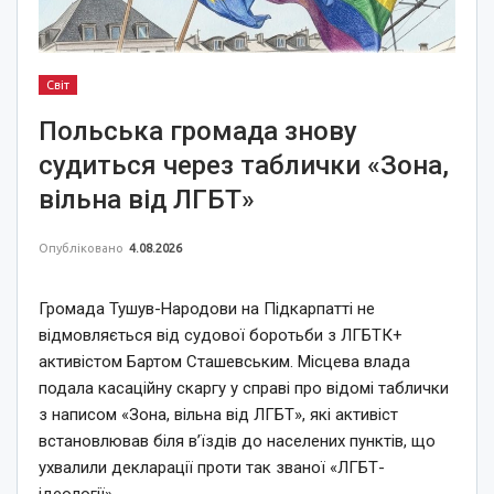
Світ
Польська громада знову
судиться через таблички «Зона,
вільна від ЛГБТ»
Опубліковано
4.08.2026
Громада Тушув-Народови на Підкарпатті не
відмовляється від судової боротьби з ЛГБТК+
активістом Бартом Сташевським. Місцева влада
подала касаційну скаргу у справі про відомі таблички
з написом «Зона, вільна від ЛГБТ», які активіст
встановлював біля в’їздів до населених пунктів, що
ухвалили декларації проти так званої «ЛГБТ-