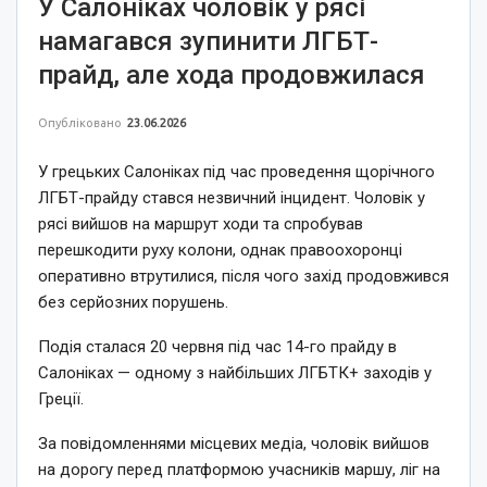
У Салоніках чоловік у рясі
намагався зупинити ЛГБТ-
прайд, але хода продовжилася
Опубліковано
23.06.2026
У грецьких Салоніках під час проведення щорічного
ЛГБТ-прайду стався незвичний інцидент. Чоловік у
рясі вийшов на маршрут ходи та спробував
перешкодити руху колони, однак правоохоронці
оперативно втрутилися, після чого захід продовжився
без серйозних порушень.
Подія сталася 20 червня під час 14-го прайду в
Салоніках — одному з найбільших ЛГБТК+ заходів у
Греції.
За повідомленнями місцевих медіа, чоловік вийшов
на дорогу перед платформою учасників маршу, ліг на