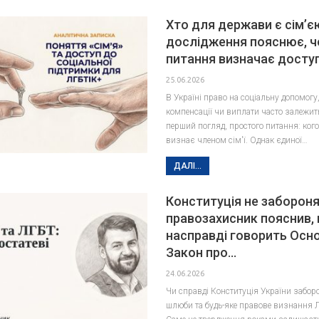
Хто для держави є сім’є
дослідження пояснює, ч
питання визначає досту
25.06.2026
В Україні право на соціальну допомогу,
компенсації чи виплати часто залежить
перший погляд, простого питання: ког
визнає членом сім'ї. Однак єдиної…
ДАЛІ...
Конституція не забороня
правозахисник пояснив,
насправді говорить Осн
Закон про…
24.06.2026
Чи справді Конституція України забор
шлюби та будь-яке правове визнання 