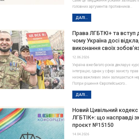
Саме це твердження роками залишаєть
головних аргументів противників…
ДАЛІ...
Права ЛГБТКІ+ та вступ 
чому Україна досі відкл
виконання своїх зобов’я
12.06.2026
Україна вже багато років декларує кур
інтеграцію, однак у сфері захисту пра
низка важливих змін залишається не
Попри рішення Європейського…
ДАЛІ...
Новий Цивільний кодекс 
ЛГБТІК+: що насправді з
проєкт №15150
14.04.2026