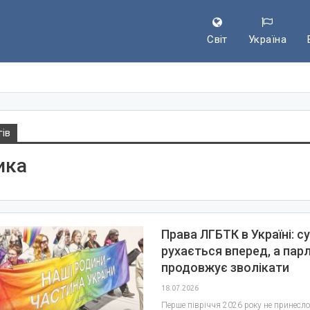
Світ
Україна
гів
ика
Права ЛГБТК в Україні: с
рухається вперед, а пар
продовжує зволікати
18.07.2026
Перше півріччя 2026 року не принесло