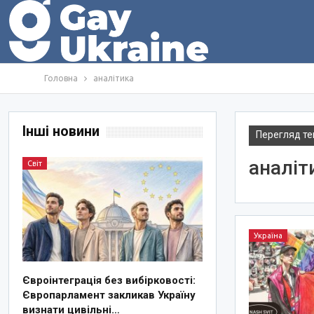
Головна
аналітика
Інші новини
Перегляд те
аналіт
Світ
Україна
Євроінтеграція без вибірковості:
Європарламент закликав Україну
визнати цивільні…