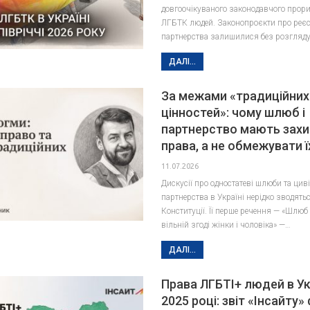
довгоочікуваного законодавчого прори
ЛГБТК людей. Законопроєкти про реєс
партнерства залишилися без розгляду
ДАЛІ...
За межами «традиційних
цінностей»: чому шлюб і
партнерство мають зах
права, а не обмежувати ї
11.07.2026
Дискусії про одностатеві шлюби та цив
партнерства в Україні нерідко зводятьс
Конституції. Її перше речення — «Шлюб
вільній згоді жінки і чоловіка» —…
ДАЛІ...
Права ЛГБТІ+ людей в Укр
2025 році: звіт «Інсайту»