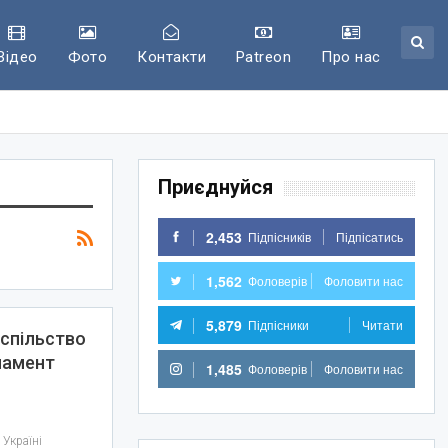
Відео
Фото
Контакти
Patreon
Про нас
Приєднуйся
2,453
Підпісників
Підпісатись
1,562
Фоловерів
Фоловити нас
5,879
Підпісники
Читати
успільство
ламент
1,485
Фоловерів
Фоловити нас
 Україні