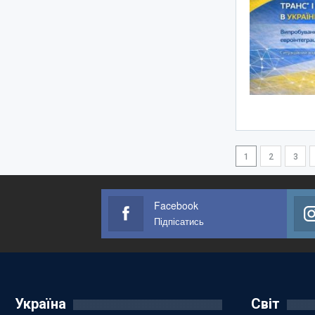
1
2
3
Facebook
Підпісатись
Україна
Світ