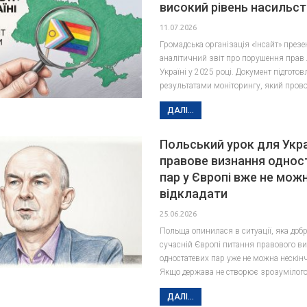
високий рівень насильст
11.07.2026
Громадська організація «Інсайт» през
аналітичний звіт про порушення прав
Україні у 2025 році. Документ підготов
результатами моніторингу, який пров
ДАЛІ...
Польський урок для Укра
правове визнання однос
пар у Європі вже не мож
відкладати
25.06.2026
Польща опинилася в ситуації, яка добр
сучасній Європі питання правового в
одностатевих пар уже не можна нескінч
Якщо держава не створює зрозумілог
ДАЛІ...