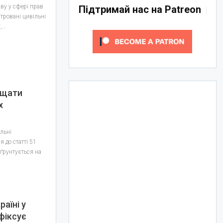
ву у сфері прав
Підтримай нас на Patreon
тровані цивільні
,…
ищати
х
ільні
я до статті 51
 ґрунтується на
аїні у
 фіксує