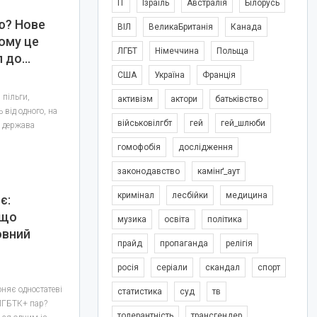
IT
Ізраїль
Австралія
Білорусь
ю? Нове
ВІЛ
ВеликаБританія
Канада
ому це
ЛГБТ
Німеччина
Польща
п до…
США
Україна
Франція
 пільги,
активізм
актори
батьківство
 від одного, на
військовілгбт
гей
гей_шлюби
о держава
гомофобія
дослідження
законодавство
камінґ_аут
кримінал
лесбійки
медицина
є:
 що
музика
освіта
політика
овний
прайд
пропаганда
релігія
росія
серіали
скандал
спорт
оняє одностатеві
статистика
суд
тв
ЛГБТК+ пар?
толерантність
трансгендер