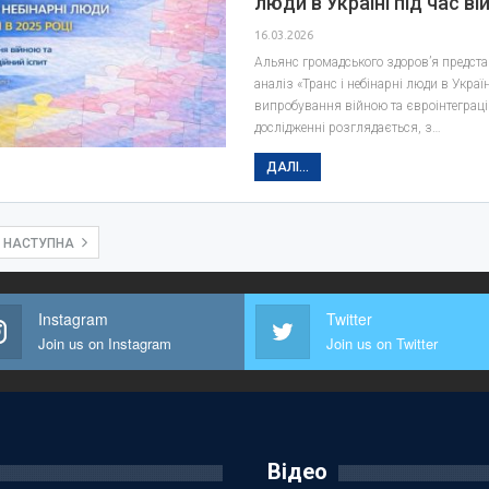
люди в Україні під час ві
16.03.2026
Альянс громадського здоров’я предст
аналіз «Транс і небінарні люди в Україн
випробування війною та євроінтеграці
дослідженні розглядається, з…
ДАЛІ...
НАСТУПНА
Instagram
Twitter
Join us on Instagram
Join us on Twitter
Відео