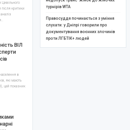
недопуск транс*жінок до жіночих
я Цивільного
турнірів WTA
и після критики
 аналіз
Правосуддя починається з уміння
я…
слухати: у Дніпрі говорили про
документування воєнних злочинів
проти ЛГБТІК+ людей
ність ВІЛ
сперти
сів
населення в
ків, які мають
), цей показник
ликами
нарні