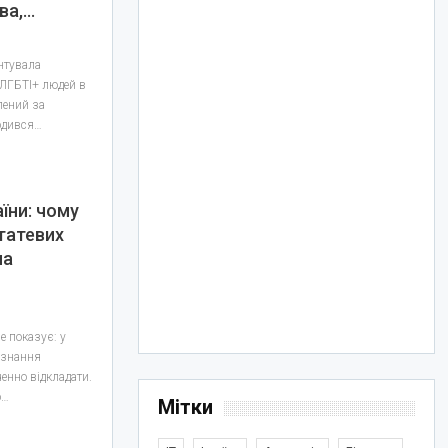
ва,…
ентувала
 ЛГБТІ+ людей в
лений за
одився…
їни: чому
татевих
на
е показує: у
изнання
енно відкладати.
о…
Мітки