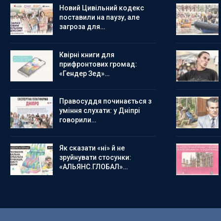
Новий Цивільний кодекс
поставили на паузу, але
загроза для…
Квірні книги для
прифронтових громад:
«Гендер Зед»…
Правосуддя починається з
уміння слухати: у Дніпрі
говорили…
Як сказати «ні» й не
зруйнувати стосунки:
«АЛЬЯНС.ГЛОБАЛ»…