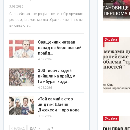
3.08.2026
Європейська інтеграція — це не набір зручних
реформ, із якого можна обрати лише ті, що не
викликають…
Україна
Священник назвав
напад на Берлінський
прайд…
4.08.2026
300 тисяч людей
вийшли на прайд у
Гамбурзі: хода…
4.08.2026
«Той самий актор
звідти»: Шаєнн
Джексон — про нове…
3.08.2026
Україна
НАЗАД
ДАЛІ
1 из 7