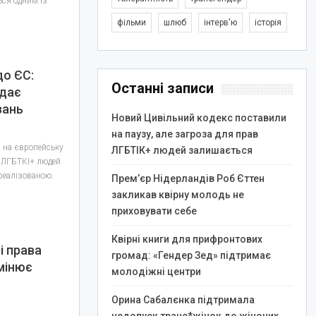
ся одним із
фільми
шлюб
інтерв'ю
історія
до ЄС:
Останні записи
адає
зань
Новий Цивільний кодекс поставили
на паузу, але загроза для прав
с на європейську
ЛГБТІК+ людей залишається
в ЛГБТКІ+ людей
реалізованою.
Прем’єр Нідерландів Роб Єттен
закликав квірну молодь не
приховувати себе
Квірні книги для прифронтових
і права
громад: «Гендер Зед» підтримає
мінює
молодіжні центри
Орина Сабалєнка підтримала