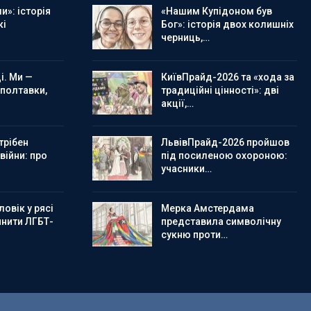
и»: історія
«Нашим Купідоном був
кі
Бог»: історія двох колишніх
черниць,…
і. Ми —
КиївПрайд-2026 та «хода за
 полтавки,
традиційні цінності»: дві
акції,…
трібен
ЛьвівПрайд-2026 пройшов
 війни: про
під посиленою охороною:
учасники…
овік у рясі
Мерка Амстердама
инити ЛГБТ-
представила символічну
сукню проти…