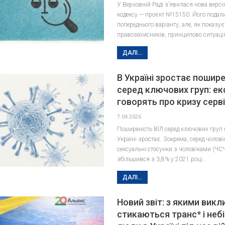
У Верховній Раді з’явилася нова версі
кодексу — проєкт №15150. Його подал
попереднього варіанту, але, як показує
правозахисників, принципово ситуаці
ДАЛІ...
В Україні зростає пошире
серед ключових груп: ек
говорять про кризу серві
7.04.2026
Поширеність ВІЛ серед ключових груп 
Україні зростає. Зокрема, серед чолові
сексуальні стосунки з чоловіками (ЧСЧ
збільшився з 3,8% у 2021 році…
ДАЛІ...
Новий звіт: з якими вик
стикаються транс* і небі