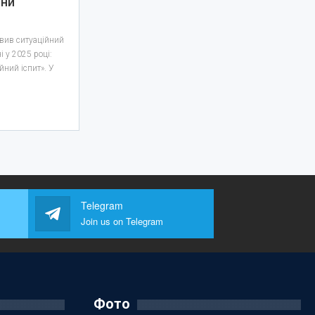
йни
авив ситуаційний
і у 2025 році:
йний іспит». У
Telegram
Join us on Telegram
Фото