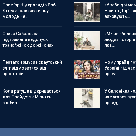
Прем’єр Нідерландів Роб
«У тебе дві мам
Єттен закликав квірну
Ніки та Дар’ї, я
молодь не…
виховують…
Орина Сабалєнка
«Ми не збоченц
підтримала недопуск
люди»: історія
транс*жінок до жіночих…
яка…
Пентагон змусив скаутський
Чому прайд по
зліт відмовитися від
Україні під час
просторів…
права,…
Коли ратуша відкривається
У Салоніках чол
для Прайду: як Мюнхен
намагався зуп
зробив…
прайд,…