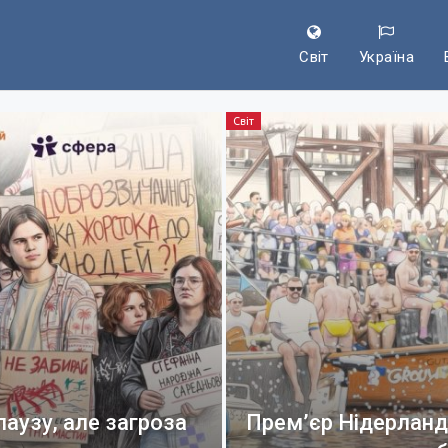
Світ
Україна
Світ
аузу, але загроза
Прем’єр Нідерланд