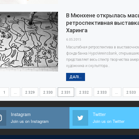
В Мюнхене открылась мас
ретроспективная выставк
Харинга
6.05.2015
Масштабная ретроспектива в выставочном
фонда банка HypoVereinsbank, открывшаяс
представляет весь спектр творчества аме
художника и скульптора…
ДАЛІ...
1
…
2 329
2 330
2 331
2 332
2 333
…
2 533
Instagram
Twitter
Join us on Instagram
Join us on Twitter