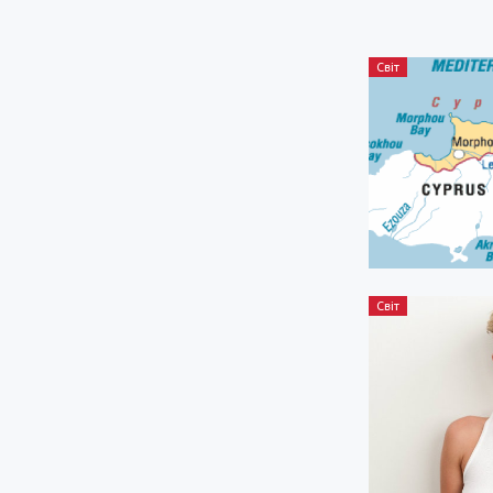
Світ
Світ