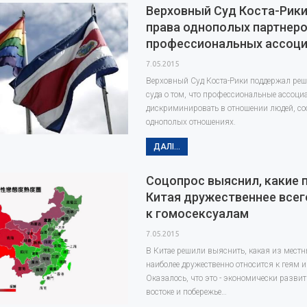
Верховный Суд Коста-Рик
права однополых партнеро
профессиональных ассоц
7.05.2015
Верховный Суд Коста-Рики поддержал реш
суда о том, что профессиональные ассоци
дискриминировать в отношении людей, со
однополых отношениях.
ДАЛІ...
Соцопрос выяснил, какие 
Китая дружественнее всег
к гомосексуалам
7.05.2015
В Китае решили выяснить, какая из мест
наиболее дружественно относится к геям 
Оказалось, что это - экономически развит
востоке и побережье…