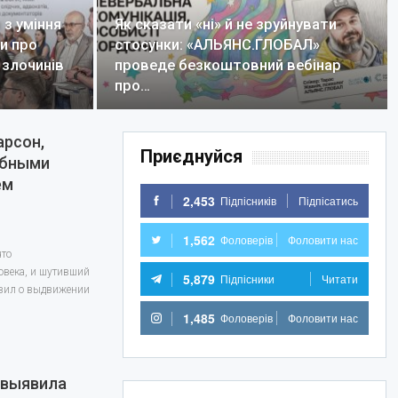
з уміння
Як сказати «ні» й не зруйнувати
ли про
стосунки: «АЛЬЯНС.ГЛОБАЛ»
 злочинів
проведе безкоштовний вебінар
про…
арсон,
Приєднуйся
обными
ем
2,453
Підпісників
Підпісатись
1,562
Фоловерів
Фоловити нас
что
овека, и шутивший
5,879
Підпісники
Читати
ъявил о выдвижении
1,485
Фоловерів
Фоловити нас
 выявила