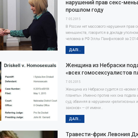
нарушений прав секс-мень
прошлом году
7.05.2015
В России нет массового нарушения прав 
меньшинств, говорится в докладе уполно
человека в РФ Эллы Памфиловой за 2014 
ДАЛІ...
Женщина из Небраски пода
«всех гомосексуалистов 
7.05.2015
Женщина из Небраски судится со «всеми 
планеты». Именно против них она подала
суд, обвиняя в нарушении «религиозных 
законов» — от имени…
ДАЛІ...
Травести-фрик Левония Д