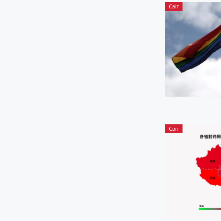
Світ
Світ