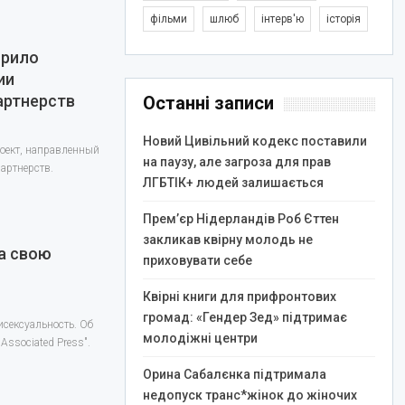
фільми
шлюб
інтерв'ю
історія
брило
ии
артнерств
Останні записи
Новий Цивільний кодекс поставили
оект, направленный
на паузу, але загроза для прав
артнерств.
ЛГБТІК+ людей залишається
Прем’єр Нідерландів Роб Єттен
закликав квірну молодь не
а свою
приховувати себе
Квірні книги для прифронтових
громад: «Гендер Зед» підтримає
исексуальность. Об
молодіжні центри
"Associated Press".
Орина Сабалєнка підтримала
недопуск транс*жінок до жіночих