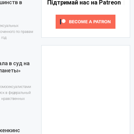
Підтримай нас на Patreon
шинств в
сексуальных
моченного по правам
год.
ла в суд на
планеты»
гомосексуалистами
 иск в федеральный
и нравственных
женкинс