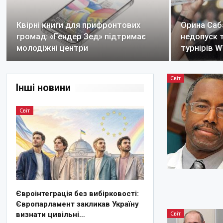
Квірні книги для прифронтових
Орина Саб
громад: «Гендер Зед» підтримає
недопуск 
молодіжні центри
турнірів 
Світ
Інші новини
Світ
Євроінтеграція без вибірковості:
Європарламент закликав Україну
визнати цивільні…
Світ