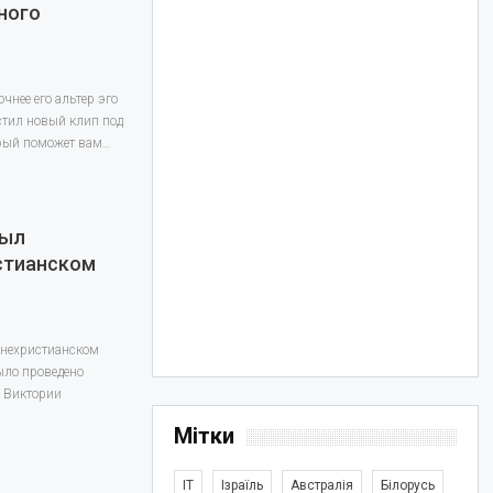
ного
очнее его альтер эго
стил новый клип под
торый поможет вам…
был
стианском
ннехристианском
ыло проведено
ы Виктории
Мітки
IT
Ізраїль
Австралія
Білорусь