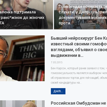
Правосуддя починається 
алєнка підтримала
слухати: у Дніпрі говори
транс*жінок до жіночих
документування воєнних
WTA
проти…
Бывший нейрохирург Бен К
известный своими гомоф
взглядами, объявил о сво
выдвижении в…
7.05.2015
Бен Карсон, который ранее заявил о том, 
гомосексуальность является выбором чел
об отравлении тортов для гей-свадеб, об
своей кандидатуры на…
ДАЛІ...
Российская Омбудсман не