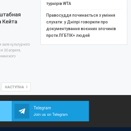
турнірів WTA
штабная
Правосуддя починається з уміння
а Кейта
слухати: у Дніпрі говорили про
документування воєнних злочинів
проти ЛГБТІК+ людей
 зале культурного
я 30 апреля,
риканского
НАСТУПНА
Telegram
Join us on Telegram