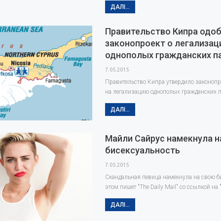
ДАЛІ...
Правительство Кипра одо
законопроект о легализац
однополых гражданских п
7.05.2015
Правительство Кипра утвердило законопр
на легализацию однополых гражданских п
ДАЛІ...
Майли Сайрус намекнула н
бисексуальность
7.05.2015
Скандальная певица намекнула на свою б
этом пишет "The Daily Mail" со ссылкой на 
ДАЛІ...