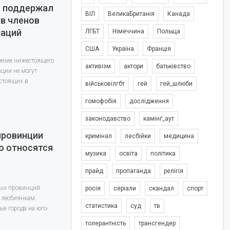
и поддержал
ВІЛ
ВеликаБританія
Канада
в членов
иаций
ЛГБТ
Німеччина
Польща
США
Україна
Франція
ение нижестоящего
активізм
актори
батьківство
ации не могут
стоящих в
військовілгбт
гей
гей_шлюби
гомофобія
дослідження
законодавство
камінґ_аут
провинции
кримінал
лесбійки
медицина
о относятся
музика
освіта
політика
прайд
пропаганда
релігія
ных провинций
росія
серіали
скандал
спорт
и лесбиянкам.
статистика
суд
тв
ые города на юго-
толерантність
трансгендер