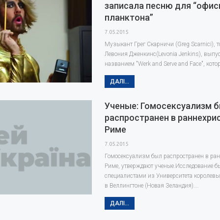
записала песню для “офис
планктона”
7.05.2015
Музыкант Грег Скарничи (Greg Scarnici), т
Левония Дженкинс(Levonia Jenkins), выпу
названием "Werk and Serve and Face", ко
ДАЛІ...
Ученые: Гомосексуализм 
распространен в раннехри
Риме
7.05.2015
Гомосексуализм был распространен в ра
Риме, утверждают ученые.Исследование б
специалистами из Университета королев
в Веллингтоне (Новая Зеландия).…
ДАЛІ...