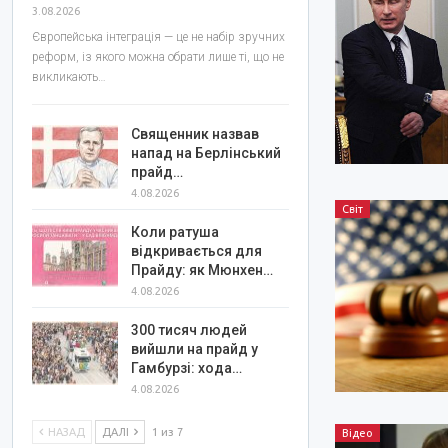
3.08.2026
Європейська інтеграція — це не набір зручних
реформ, із якого можна обрати лише ті, що не
викликають…
Священник назвав
напад на Берлінський
прайд…
4.08.2026
Світ
Коли ратуша
відкривається для
Прайду: як Мюнхен…
4.08.2026
300 тисяч людей
вийшли на прайд у
Гамбурзі: хода…
4.08.2026
НАЗАД
ДАЛІ
1 из 7
Відео