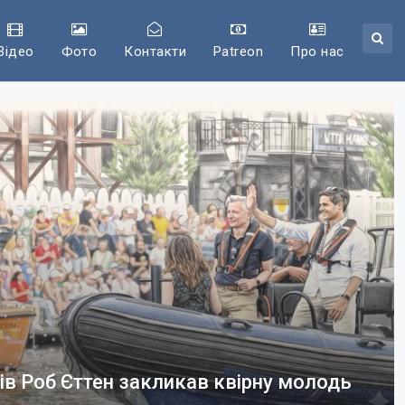
Відео
Фото
Контакти
Patreon
Про нас
ів Роб Єттен закликав квірну молодь