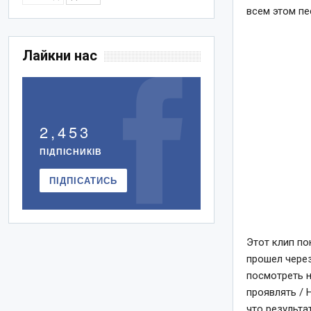
всем этом пе
Лайкни нас
2,453
ПІДПІСНИКІВ
ПІДПІСАТИСЬ
Этот клип по
прошел через
посмотреть н
проявлять / 
что результа