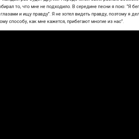
бирал то, что мне не подходило. В середине песни я пою: “Я бе
глазами и ищу правду”. Я не хотел видеть правду, поэтому я дел
ому способу, как мне кажется, прибегают многие из нас”.