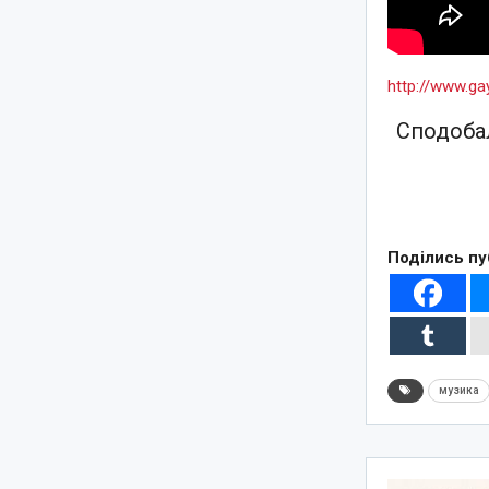
http://www.g
Сподобал
Поділись пу
музика