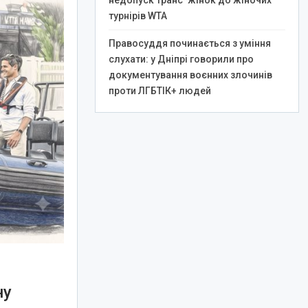
недопуск транс*жінок до жіночих
турнірів WTA
Правосуддя починається з уміння
слухати: у Дніпрі говорили про
документування воєнних злочинів
проти ЛГБТІК+ людей
ну