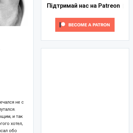
Підтримай нас на Patreon
к
ечался не с
утался.
ющим, и так
гого хотел,
исал обо