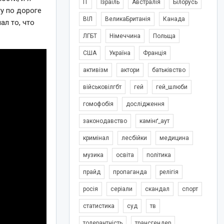
IT
Ізраїль
Австралія
Білорусь
гу по дороге
ВІЛ
ВеликаБританія
Канада
ал то, что
ЛГБТ
Німеччина
Польща
США
Україна
Франція
активізм
актори
батьківство
військовілгбт
гей
гей_шлюби
гомофобія
дослідження
законодавство
камінґ_аут
кримінал
лесбійки
медицина
музика
освіта
політика
прайд
пропаганда
релігія
росія
серіали
скандал
спорт
статистика
суд
тв
толерантність
трансгендер