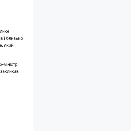
елике
в і близько
e, який
-міністр
 закликав