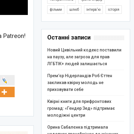
фільми
шлюб
інтерв'ю
історія
 Patreon!
Останні записи
Новий Цивільний кодекс поставили
на паузу, але загроза для прав
ЛГБТІК+ людей залишається
Прем’єр Нідерландів Роб Єттен
закликав квірну молодь не
приховувати себе
Квірні книги для прифронтових
громад: «Гендер Зед» підтримає
молодіжні центри
Орина Сабалєнка підтримала