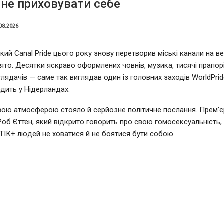
не приховувати себе
08.2026
ий Canal Pride цього року знову перетворив міські канали на в
ято. Десятки яскраво оформлених човнів, музика, тисячі прапорі
глядачів — саме так виглядав один із головних заходів WorldPrid
дить у Нідерландах.
вою атмосферою стояло й серйозне політичне послання. Прем’єр
Роб Єттен, який відкрито говорить про свою гомосексуальність,
ІК+ людей не ховатися й не боятися бути собою.