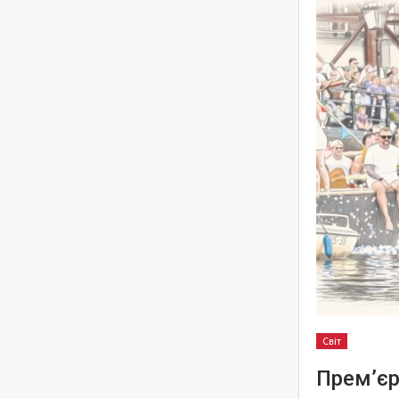
Світ
Прем’єр