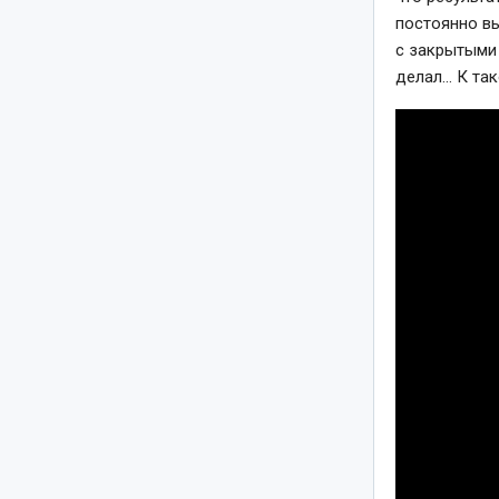
постоянно вы
с закрытыми 
делал… К так