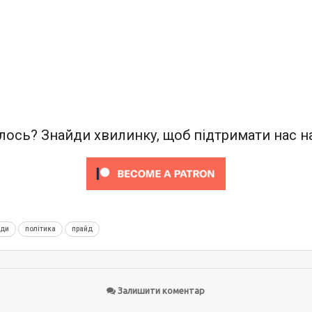
ось? Знайди хвилинку, щоб підтримати нас на
нди
політика
прайд
Залишити коментар