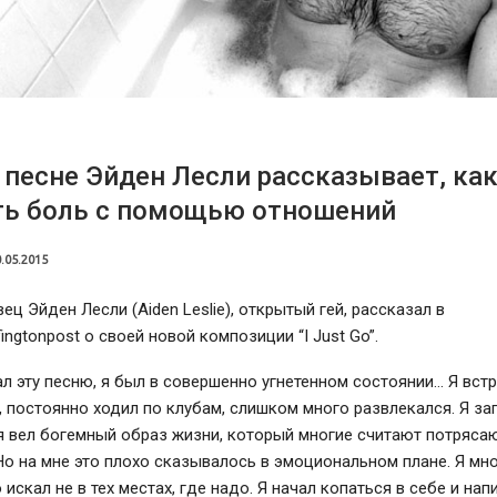
 песне Эйден Лесли рассказывает, ка
ть боль с помощью отношений
.05.2015
вец Эйден Лесли (Aiden Leslie), открытый гей, рассказал в
ingtonpost о своей новой композиции “I Just Go”.
ал эту песню, я был в совершенно угнетенном состоянии… Я встр
 постоянно ходил по клубам, слишком много развлекался. Я зап
я вел богемный образ жизни, который многие считают потряса
Но на мне это плохо сказывалось в эмоциональном плане. Я мно
 искал не в тех местах, где надо. Я начал копаться в себе и нап