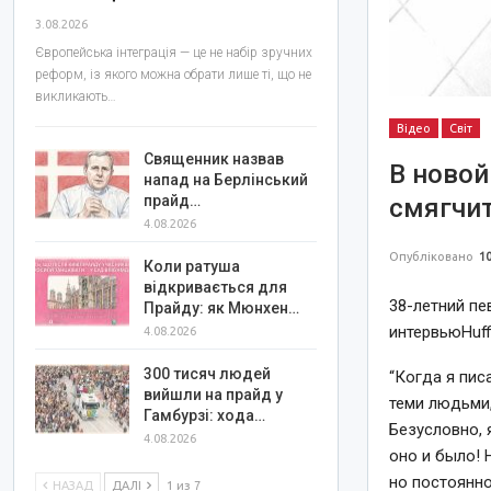
3.08.2026
Європейська інтеграція — це не набір зручних
реформ, із якого можна обрати лише ті, що не
викликають…
Відео
Світ
Священник назвав
В новой
напад на Берлінський
прайд…
смягчи
4.08.2026
Опубліковано
10
Коли ратуша
відкривається для
38-летний пе
Прайду: як Мюнхен…
интервьюHuff
4.08.2026
300 тисяч людей
“Когда я пис
вийшли на прайд у
теми людьми,
Гамбурзі: хода…
Безусловно, 
4.08.2026
оно и было! 
но постоянно
НАЗАД
ДАЛІ
1 из 7