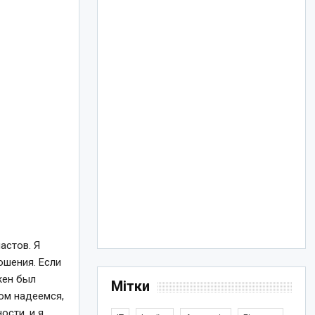
астов. Я
ошения. Если
жен был
Мітки
том надеемся,
ости, и я