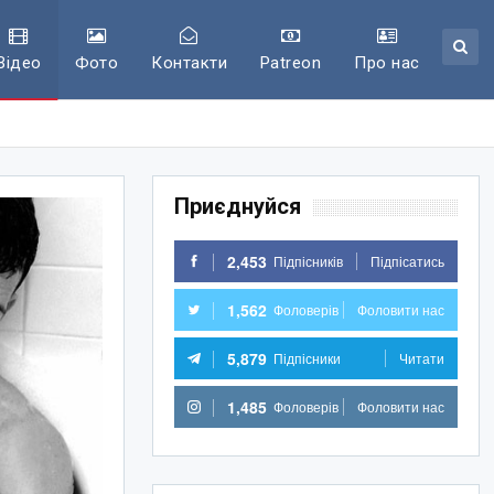
Відео
Фото
Контакти
Patreon
Про нас
Приєднуйся
2,453
Підпісників
Підпісатись
1,562
Фоловерів
Фоловити нас
5,879
Підпісники
Читати
1,485
Фоловерів
Фоловити нас