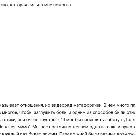
сню, которая сильно мне помогла…
казывает отношения, но видеоряд метафоричен. В нем много пл
 многое, чтобы заглушить боль, и одним из способов были отн
а стихи, они очень грустные: “Я мог бы проявлять заботу / Дол
Но я шел мимо”. Мы все постоянно делаем одно и то же и при э
т каждый раз будет другим. Передо мной были разные возможн