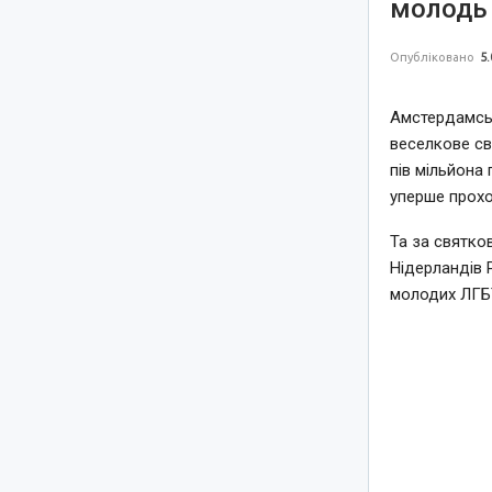
молодь 
Опубліковано
5.
Амстердамськ
веселкове св
пів мільйона 
уперше прохо
Та за святко
Нідерландів 
молодих ЛГБТ