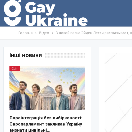
Головна
Відео
В новой песне Эйден Лесли рассказывает,
Інші новини
Світ
Євроінтеграція без вибірковості:
Європарламент закликав Україну
визнати цивільні…