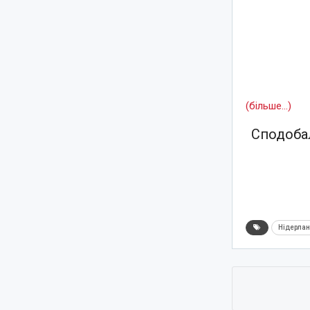
(більше…)
Сподобал
Нідерла