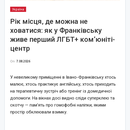
Україна
Рік місця, де можна не
ховатися: як у Франківську
живе перший ЛГБТ+ ком’юніті-
центр
On
7.08.2026
У невеликому приміщенні в Івано-Франківську хтось
малює, хтось практикує англійську, хтось приходить
на терапевтичну зустріч або тренінг із домедичної
допомоги. На вікнах досі видно сліди суперклею та
скотчу — пам’ять про гомофобні наліпки, якими
простір обклеювали взимку.