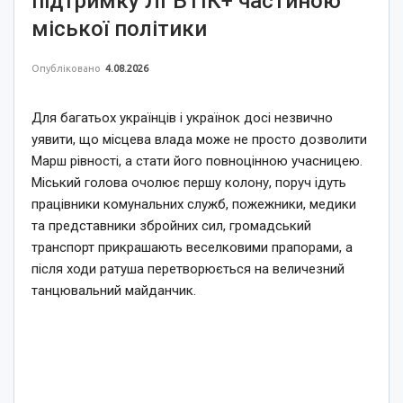
підтримку ЛГБТІК+ частиною
міської політики
Опубліковано
4.08.2026
Для багатьох українців і українок досі незвично
уявити, що місцева влада може не просто дозволити
Марш рівності, а стати його повноцінною учасницею.
Міський голова очолює першу колону, поруч ідуть
працівники комунальних служб, пожежники, медики
та представники збройних сил, громадський
транспорт прикрашають веселковими прапорами, а
після ходи ратуша перетворюється на величезний
танцювальний майданчик.