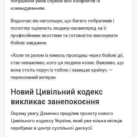
погіршення умов служби або конфліктів із
командуванням.
Водночас він наголошує, що багато побратимів і
посестер оцінюють людину насамперед за її
професійними якостями та готовністю виконувати
бойові завдання.
«Коли ти разом із кимось проходиш через бойові дії,
стає неважливо, кого ця людина кохає. Важливо, що
вона стоїть поруч із тобою і захищає країну», —
переконаний ветеран.
Новий Цивільний кодекс
викликає занепокоєння
Окрему увагу Деменко приділив проєкту нового
Цивільного кодексу України, який уже кілька місяців
перебуває в центрі суспільної дискусії.