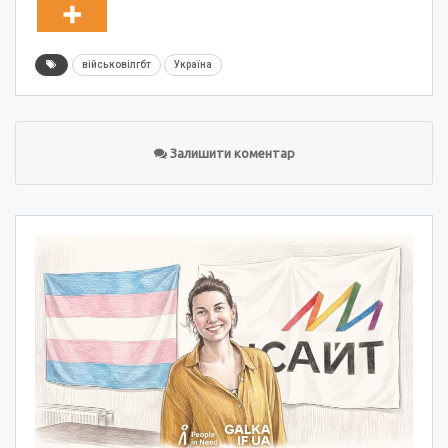
військовілгбт
Україна
Залишити коментар