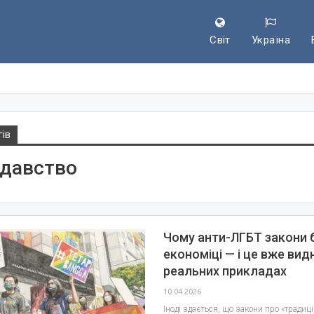
Світ
Україна
гів
одавство
Чому анти-ЛГБТ закони 
економіці — і це вже вид
реальних прикладах
10.04.2026
Іноді здається, що закони про «традиці