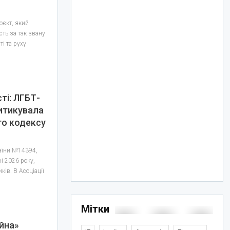
оєкт, який
сть за так звану
ті та руху
ті: ЛГБТ-
ритикувала
го кодексу
раїни №14394,
ні 2026 року,
ів. В Асоціації
Мітки
йна»