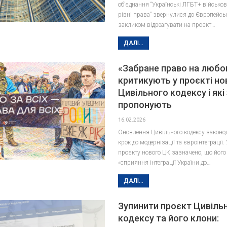
обʼєднання “Українські ЛГБТ+ військов
рівні права” звернулися до Європейсько
закликом відреагувати на проєкт…
ДАЛІ...
«Забране право на любо
критикують у проєкті но
Цивільного кодексу і які
пропонують
16.02.2026
Оновлення Цивільного кодексу законо
крок до модернізації та євроінтеграції.
проєкту нового ЦК зазначено, що його
«сприяння інтеграції України до…
ДАЛІ...
Зупинити проєкт Цивіль
кодексу та його клони: