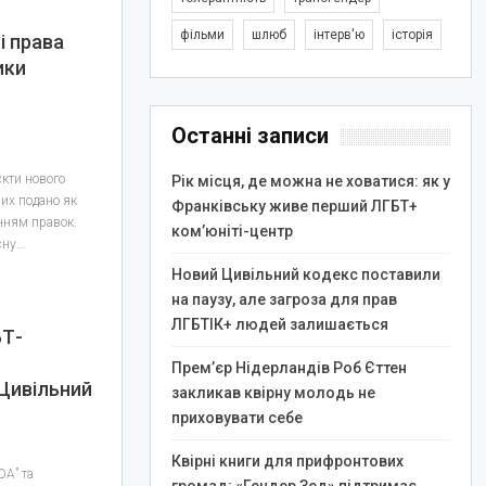
фільми
шлюб
інтерв'ю
історія
і права
ики
Останні записи
єкти нового
Рік місця, де можна не ховатися: як у
них подано як
Франківську живе перший ЛГБТ+
нням правок.
ком’юніті-центр
сну…
Новий Цивільний кодекс поставили
на паузу, але загроза для прав
ЛГБТІК+ людей залишається
БТ-
Прем’єр Нідерландів Роб Єттен
 Цивільний
закликав квірну молодь не
приховувати себе
Квірні книги для прифронтових
ЮА” та