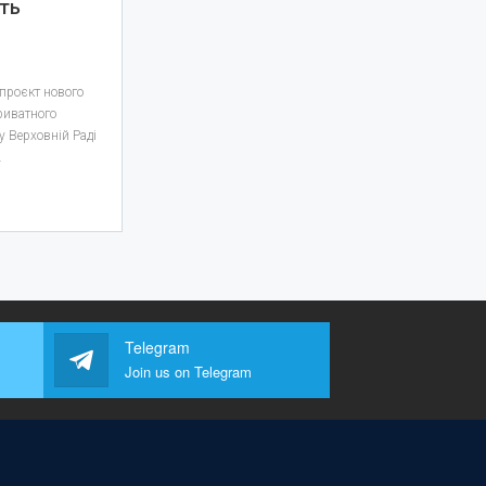
ть
проєкт нового
риватного
у Верховній Раді
…
Telegram
Join us on Telegram