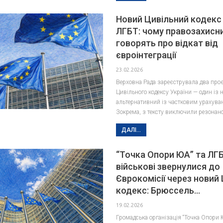
Новий Цивільний кодекс 
ЛГБТ: чому правозахисн
говорять про відкат від
євроінтеграції
23.02.2026
Верховна Рада зареєструвала два про
Цивільного кодексу України — один із 
альтернативний із частковим урахува
Зокрема, з тексту виключили резонан
ДАЛІ...
“Точка Опори ЮА” та ЛГ
військові звернулися до
Єврокомісії через новий
кодекс: Брюссель…
19.02.2026
Громадська організація “Точка Опори 