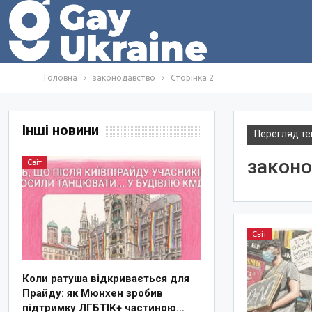
Головна
законодавство
Сторінка 2
Інші новини
Перегляд те
закон
Світ
Світ
Коли ратуша відкривається для
Прайду: як Мюнхен зробив
підтримку ЛГБТІК+ частиною…