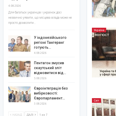
4.08.2026
Для багатьох українців і українок досі
незвично уявити, що місцева влада може не
просто дозволити…
Україна
У індонезійського
регіоні Тангеранг
готують…
4.08.2026
Пентагон змусив
скаутський зліт
відмовитися від…
5.08.2026
Євроінтеграція без
вибірковості:
Європарламент…
Світ
3.08.2026
НАЗАД
ДАЛІ
1 из 7