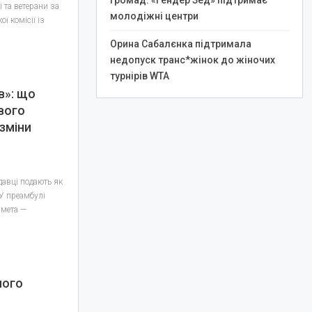
громад: «Гендер Зед» підтримає
і та ветерани за
молодіжні центри
ї комісії із
Орина Сабалєнка підтримала
недопуск транс*жінок до жіночих
турнірів WTA
в»: що
вого
 зміни
давці подають як
 У преамбулі
 мета —
ного