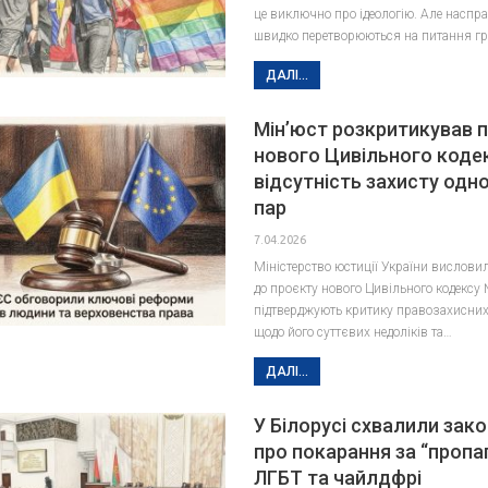
це виключно про ідеологію. Але наспра
швидко перетворюються на питання гр
ДАЛІ...
Мін’юст розкритикував 
нового Цивільного коде
відсутність захисту одн
пар
7.04.2026
Міністерство юстиції України вислов
до проєкту нового Цивільного кодексу
підтверджують критику правозахисних
щодо його суттєвих недоліків та…
ДАЛІ...
У Білорусі схвалили зак
про покарання за “пропа
ЛГБТ та чайлдфрі