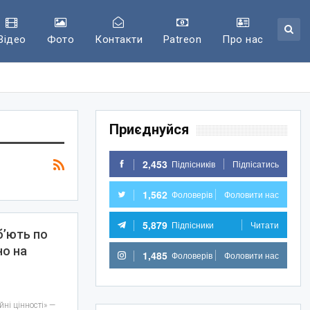
Відео
Фото
Контакти
Patreon
Про нас
Приєднуйся
2,453
Підпісників
Підпісатись
1,562
Фоловерів
Фоловити нас
5,879
Підпісники
Читати
б’ють по
но на
1,485
Фоловерів
Фоловити нас
йні цінності» —