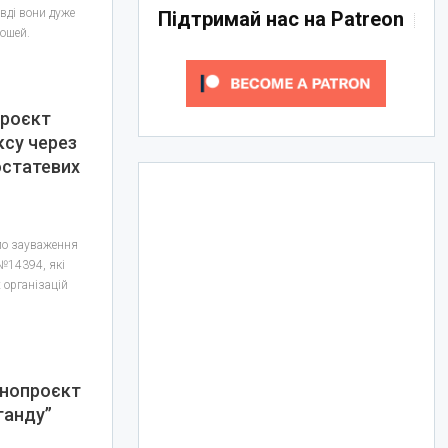
вді вони дуже
Підтримай нас на Patreon
ошей.
проєкт
ксу через
остатевих
ило зауваження
 №14394, які
 організацій
онопроєкт
ганду”