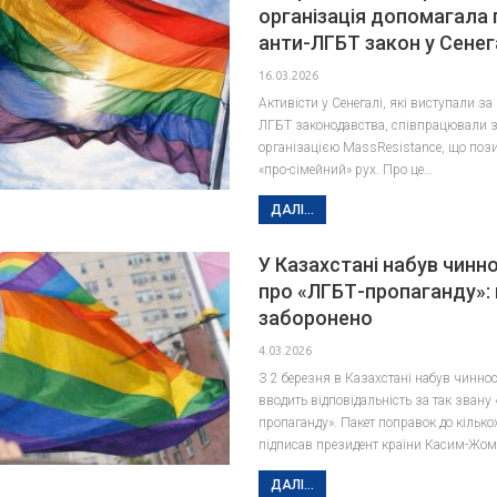
організація допомагала
анти-ЛГБТ закон у Сенег
16.03.2026
Активісти у Сенегалі, які виступали за
ЛГБТ законодавства, співпрацювали 
організацією MassResistance, що пози
«про-сімейний» рух. Про це…
ДАЛІ...
У Казахстані набув чинно
про «ЛГБТ-пропаганду»:
заборонено
4.03.2026
З 2 березня в Казахстані набув чиннос
вводить відповідальність за так звану
пропаганду». Пакет поправок до кілько
підписав президент країни Касим-Жо
ДАЛІ...