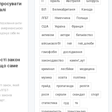
IT
Ізраїль
Австралія
Білорусь
 просувати
алі
ВІЛ
ВеликаБританія
Канада
ЛГБТ
Німеччина
Польща
 посилення анти-
США
Україна
Франція
з американською
ціонує себе як
активізм
актори
батьківство
військовілгбт
гей
гей_шлюби
гомофобія
дослідження
сті закон
законодавство
камінґ_аут
 що саме
кримінал
лесбійки
медицина
музика
освіта
політика
ті закон, який
прайд
пропаганда
релігія
 «ЛГБТ-
росія
серіали
скандал
спорт
х законів
март…
статистика
суд
тв
толерантність
трансгендер