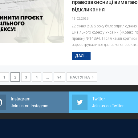
правозахисниці вимагаю
відкликання
13.02.2026
22 січня 2026 року було оприлюднено 
Цивільного кодексу України («Кодекс п
права») №14394. Після хвилі критики 
зареєстрували ще два законопроєкти
ДАЛІ...
1
2
3
4
…
94
НАСТУПНА
Instagram
Twitter
Join us on Instagram
Join us on Twitter