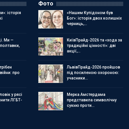
Фото
и»: історія
«Нашим Купідоном був
кі
Бог»: історія двох колишніх
черниць,…
і. Ми —
КиївПрайд-2026 та «хода за
 полтавки,
традиційні цінності»: дві
акції,…
трібен
ЛьвівПрайд-2026 пройшов
 війни: про
під посиленою охороною:
учасники…
овік у рясі
Мерка Амстердама
инити ЛГБТ-
представила символічну
сукню проти…