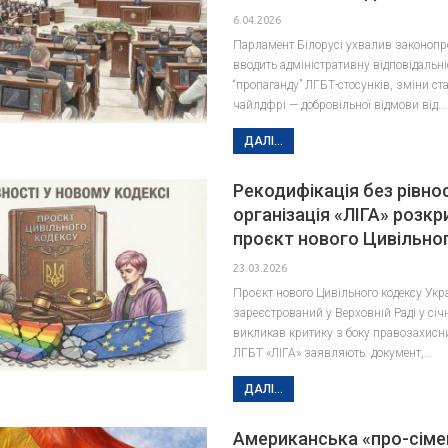
6.04.2026
Парламент Білорусі ухвалив законопр
вводить адміністративну відповідальні
“пропаганду” ЛГБТ-стосунків, зміни ста
чайлдфрі — добровільної відмови від…
ДАЛІ...
Рекодифікація без рівнос
організація «ЛІГА» розк
проєкт нового Цивільно
23.03.2026
Проєкт нового Цивільного кодексу Ук
зареєстрований у Верховній Раді у січ
викликав критику з боку правозахисник
ЛГБТ «ЛІГА» заявляють: документ,…
ДАЛІ...
Американська «про-сіме