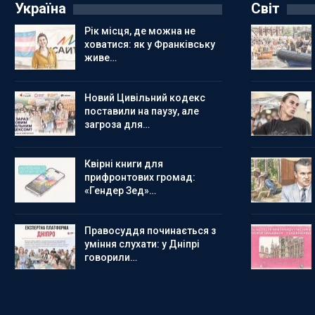
Україна
Світ
Рік місця, де можна не
ховатися: як у Франківську
живе…
Новий Цивільний кодекс
поставили на паузу, але
загроза для…
Квірні книги для
прифронтових громад:
«Гендер Зед»…
Правосуддя починається з
уміння слухати: у Дніпрі
говорили…