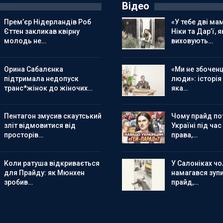
Відео
Прем’єр Нідерландів Роб
«У тебе дві мам
Єттен закликав квірну
Ніки та Дар’ї, я
молодь не…
виховують…
Орина Сабалєнка
«Ми не збоченц
підтримала недопуск
люди»: історія
транс*жінок до жіночих…
яка…
Пентагон змусив скаутський
Чому прайд по
зліт відмовитися від
Україні під час
просторів…
права,…
Коли ратуша відкривається
У Салоніках чол
для Прайду: як Мюнхен
намагався зуп
зробив…
прайд,…