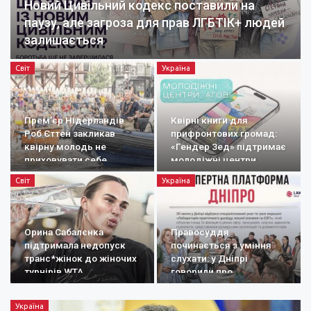
Новий Цивільний кодекс поставили на
паузу, але загроза для прав ЛГБТІК+ людей
залишається
Світ
Україна
Прем’єр Нідерландів
Квірні книги для
Роб Єттен закликав
прифронтових громад:
квірну молодь не
«Гендер Зед» підтримає
приховувати себе
молодіжні центри
Світ
Україна
Орина Сабалєнка
Правосуддя
підтримала недопуск
починається з уміння
транс*жінок до жіночих
слухати: у Дніпрі
турнірів WTA
говорили про
документування
воєнних злочинів
Україна