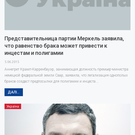
Представительница партии Меркель заявила,
что равенство брака может привести к
инцестам и полигамии
5.06.2015
Аннегрет Крамп-Карренбауэр, занимающая должность премьер-министра
немецкой федеральной земли Саар, заявила, что легализация однополых
браков создаст предпосылки для полигамии и инцеста.…
ДАЛІ...
Україна