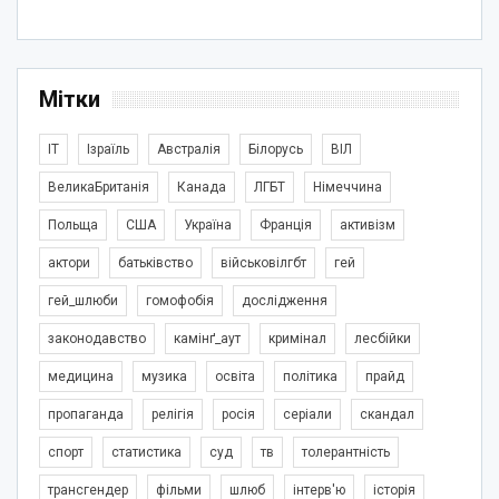
Мітки
IT
Ізраїль
Австралія
Білорусь
ВІЛ
ВеликаБританія
Канада
ЛГБТ
Німеччина
Польща
США
Україна
Франція
активізм
актори
батьківство
військовілгбт
гей
гей_шлюби
гомофобія
дослідження
законодавство
камінґ_аут
кримінал
лесбійки
медицина
музика
освіта
політика
прайд
пропаганда
релігія
росія
серіали
скандал
спорт
статистика
суд
тв
толерантність
трансгендер
фільми
шлюб
інтерв'ю
історія