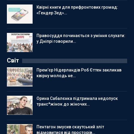
Квірні книги для прифронтових громад:
«Гендер Зед»…
Правосуддя починається з уміння слухати:
у Дніпрі говорили…
Світ
Прем’єр Нідерландів Роб Єттен закликав
квірну молодь не…
Орина Сабалєнка підтримала недопуск
транс*жінок до жіночих…
Пентагон змусив скаутський зліт
відмовитися від просторів…