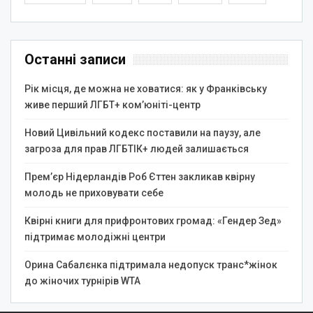
Останні записи
Рік місця, де можна не ховатися: як у Франківську
живе перший ЛГБТ+ ком’юніті-центр
Новий Цивільний кодекс поставили на паузу, але
загроза для прав ЛГБТІК+ людей залишається
Прем’єр Нідерландів Роб Єттен закликав квірну
молодь не приховувати себе
Квірні книги для прифронтових громад: «Гендер Зед»
підтримає молодіжні центри
Орина Сабалєнка підтримала недопуск транс*жінок
до жіночих турнірів WTA