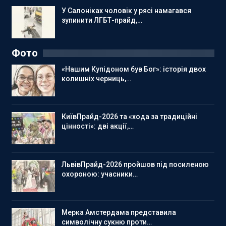
У Салоніках чоловік у рясі намагався
зупинити ЛГБТ-прайд,…
Фото
«Нашим Купідоном був Бог»: історія двох
колишніх черниць,…
КиївПрайд-2026 та «хода за традиційні
цінності»: дві акції,…
ЛьвівПрайд-2026 пройшов під посиленою
охороною: учасники…
Мерка Амстердама представила
символічну сукню проти…