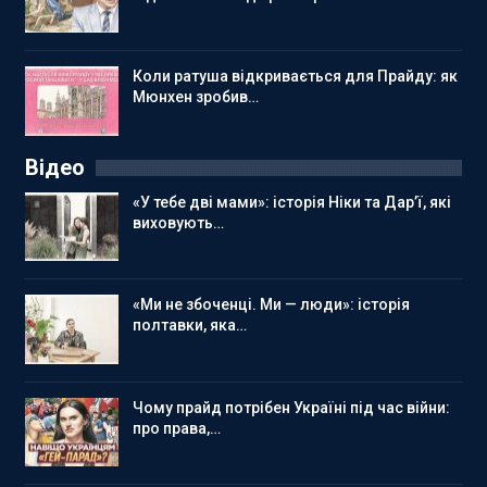
Коли ратуша відкривається для Прайду: як
Мюнхен зробив…
Відео
«У тебе дві мами»: історія Ніки та Дар’ї, які
виховують…
«Ми не збоченці. Ми — люди»: історія
полтавки, яка…
Чому прайд потрібен Україні під час війни:
про права,…