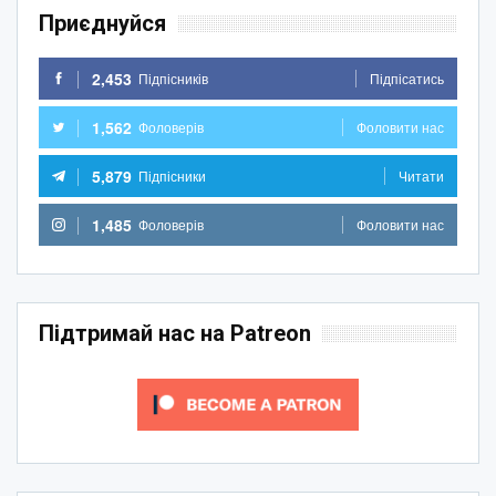
Приєднуйся
2,453
Підпісників
Підпісатись
1,562
Фоловерів
Фоловити нас
5,879
Підпісники
Читати
1,485
Фоловерів
Фоловити нас
Підтримай нас на Patreon