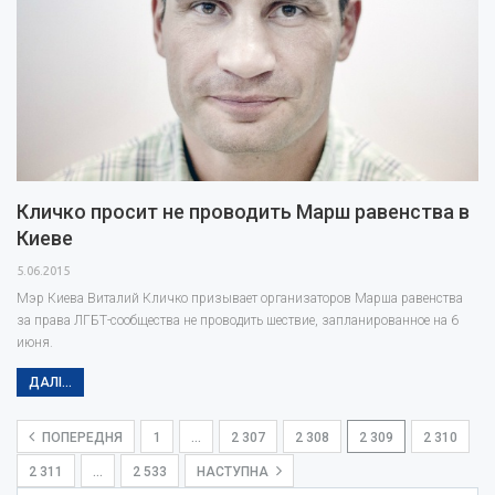
Кличко просит не проводить Марш равенства в
Киеве
5.06.2015
Мэр Киева Виталий Кличко призывает организаторов Марша равенства
за права ЛГБТ-сообщества не проводить шествие, запланированное на 6
июня.
ДАЛІ...
ПОПЕРЕДНЯ
1
…
2 307
2 308
2 309
2 310
2 311
…
2 533
НАСТУПНА