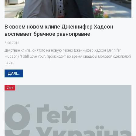
В своем новом клипе Дженнифер Хадсон
воспевает брачное равноправие
5.06.2015
Действие клипа, снятого на новую песню Дженнифер Хадсон (Jennifer
Hudson) "I Still Love You", происходит во время свадьбы молодой однополой
пары.
ДАЛІ...
Світ