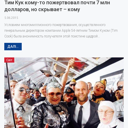
Тим Кук кому-то пожертвовал почти 7 млн
долларов, но скрывает – кому
5.06.2015
Условием многомиллионного пожертвования, осуществленного
генеральным директором компании Apple 54-летним Тимом Куком (Tim
Cook) была анонимность получателя этой поистине щедрой…
ДАЛІ...
Світ