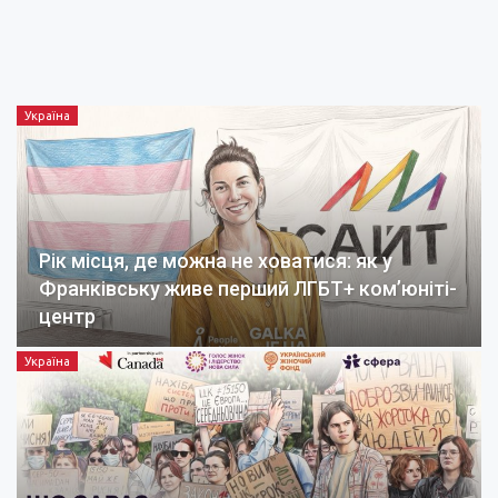
Україна
Рік місця, де можна не ховатися: як у
Франківську живе перший ЛГБТ+ ком’юніті-
центр
Україна