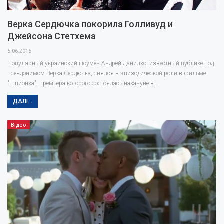
Верка Сердючка покорила Голливуд и
Джейсона Стетхема
5.06.2015
Популярный украинский шоумен Андрей Данилко, известный публике под
псевдонимом Верка Сердючка, снялся в эпизодической роли в фильме
"Шпионка", премьера которого состоялась накануне в…
ДАЛІ...
Відео