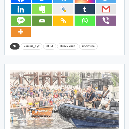
камінґ_аут
ЛГБТ
Німеччина
політика