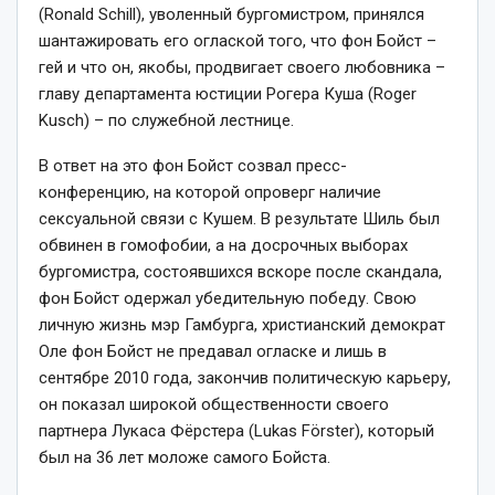
(Ronald Schill), уволенный бургомистром, принялся
шантажировать его оглаской того, что фон Бойст –
гей и что он, якобы, продвигает своего любовника –
главу департамента юстиции Рогера Куша (Roger
Kusch) – по служебной лестнице.
В ответ на это фон Бойст созвал пресс-
конференцию, на которой опроверг наличие
сексуальной связи с Кушем. В результате Шиль был
обвинен в гомофобии, а на досрочных выборах
бургомистра, состоявшихся вскоре после скандала,
фон Бойст одержал убедительную победу. Свою
личную жизнь мэр Гамбурга, христианский демократ
Оле фон Бойст не предавал огласке и лишь в
сентябре 2010 года, закончив политическую карьеру,
он показал широкой общественности своего
партнера Лукаса Фёрстера (Lukas Förster), который
был на 36 лет моложе самого Бойста.