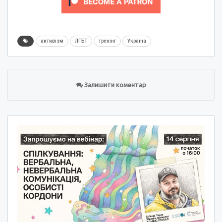
активізм
ЛГБТ
тренінг
Україна
Залишити коментар