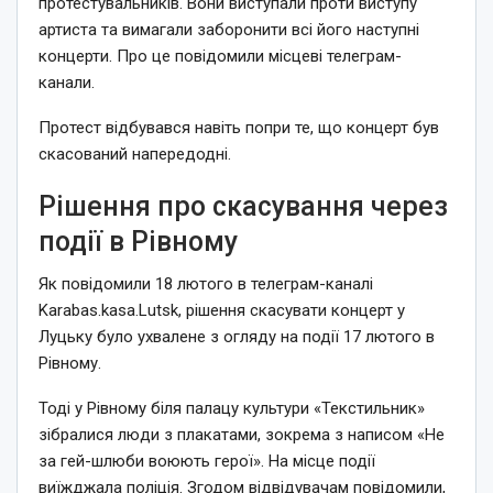
протестувальників. Вони виступали проти виступу
артиста та вимагали заборонити всі його наступні
концерти. Про це повідомили місцеві телеграм-
канали.
Протест відбувався навіть попри те, що концерт був
скасований напередодні.
Рішення про скасування через
події в Рівному
Як повідомили 18 лютого в телеграм-каналі
Karabas.kasa.Lutsk, рішення скасувати концерт у
Луцьку було ухвалене з огляду на події 17 лютого в
Рівному.
Тоді у Рівному біля палацу культури «Текстильник»
зібралися люди з плакатами, зокрема з написом «Не
за гей-шлюби воюють герої». На місце події
виїжджала поліція. Згодом відвідувачам повідомили,