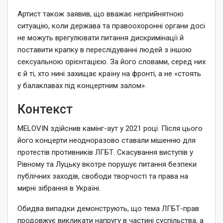
Артист також заявив, що вважає неприйнятною
ситуацію, коли держава та правоохоронні органи досі
не можуть врегулювати питання дискримінації й
поставити крапку в переслідуванні людей з іншою
сексуальною орієнтацією. За його словами, серед них
є й ті, хто нині захищає країну на фронті, а не «стоять
у балаклавах під концертним залом».
Контекст
MELOVIN здійснив камінг-аут у 2021 році. Після цього
його концерти неодноразово ставали мішенню для
протестів противників ЛГБТ. Скасування виступів у
Рівному та Луцьку вкотре порушує питання безпеки
публічних заходів, свободи творчості та права на
мирні зібрання в Україні.
Обидва випадки демонструють, що тема ЛГБТ-прав
продовжує викликати напругу в частині суспільства, а