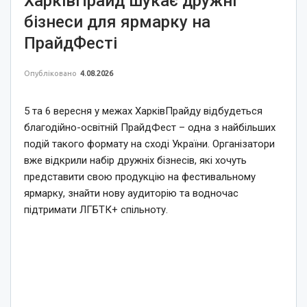
ХарківПрайд шукає дружні
бізнеси для ярмарку на
ПрайдФесті
Опубліковано
4.08.2026
5 та 6 вересня у межах ХарківПрайду відбудеться
благодійно-освітній ПрайдФест – одна з найбільших
подій такого формату на сході України. Організатори
вже відкрили набір дружніх бізнесів, які хочуть
представити свою продукцію на фестивальному
ярмарку, знайти нову аудиторію та водночас
підтримати ЛГБТК+ спільноту.