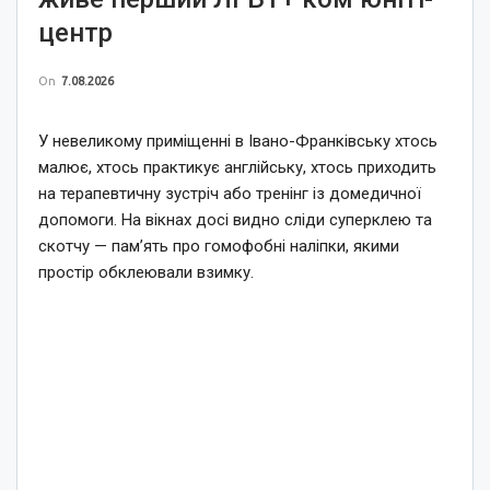
центр
On
7.08.2026
У невеликому приміщенні в Івано-Франківську хтось
малює, хтось практикує англійську, хтось приходить
на терапевтичну зустріч або тренінг із домедичної
допомоги. На вікнах досі видно сліди суперклею та
скотчу — пам’ять про гомофобні наліпки, якими
простір обклеювали взимку.