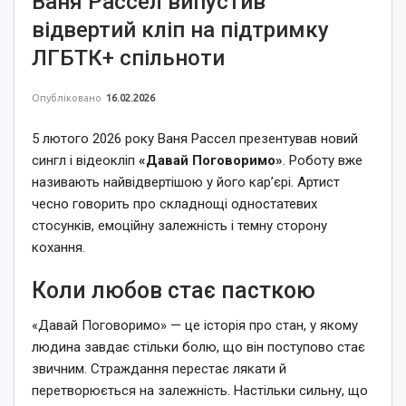
Ваня Рассел випустив
відвертий кліп на підтримку
ЛГБТК+ спільноти
Опубліковано
16.02.2026
5 лютого 2026 року Ваня Рассел презентував новий
сингл і відеокліп
«Давай Поговоримо»
. Роботу вже
називають найвідвертішою у його кар’єрі. Артист
чесно говорить про складнощі одностатевих
стосунків, емоційну залежність і темну сторону
кохання.
Коли любов стає пасткою
«Давай Поговоримо» — це історія про стан, у якому
людина завдає стільки болю, що він поступово стає
звичним. Страждання перестає лякати й
перетворюється на залежність. Настільки сильну, що