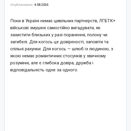
Опубліковано
4.08.2026
Поки в Україні немає цивільних партнерств, ЛГБТК+
військові змушені самостійно вигадувати, як
захистити близьких у разі поранення, полону чи
загибелі. Для когось це довіреності, заповіти та
спільні рахунки. Для когось — шлюб із людиною, з
якою немає романтичних стосунків у звичному
розумінні, але є глибока довіра, дружба і
відповідальність одне за одного.