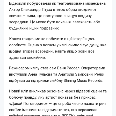
Відеокліп побудований як театралізована мізансцена.
Актор Олександр Птуха втілює образ шкідливої
звички — сили, що поступово знищує людину
зсередини. Це може бути кохання, залежність або
будь-який інший подразник.
Кожен глядач може побачити в цій історії щось
особисте. Сцена з вогнем у кліпі символізує душу, яка
щодня згорає всередині, навіть якщо зовні все
здається спокійним.
Режисером кліпу став сам Ваня Рассел. Операторами
виступили Анна Тульєва та Анатолій Замковий. Реліз
відбувся за підтримки лейблу Shining Music Records.
Новий кліп викликав резонанс через відверті сцени та
болючу правду, яку артист показав без прикрас.
«Давай Поговоримо» — це спроба чесно назвати речі
своїми іменами та підтримати тих, хто переживає
руйнівні стосунки, зокрема в ЛГБТК+ спільноті.