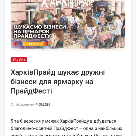
Україна
ХарківПрайд шукає дружні
бізнеси для ярмарку на
ПрайдФесті
Опубліковано
4.08.2026
5 та 6 вересня у межах ХарківПрайду відбудеться
благодійно-освітній ПрайдФест – одна з найбільших
подій такого формату на сході України. Організатори