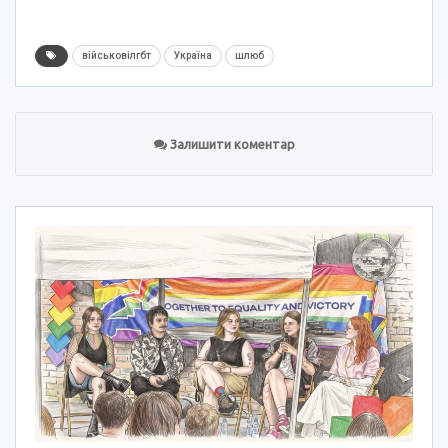
військовілгбт
Україна
шлюб
Залишити коментар