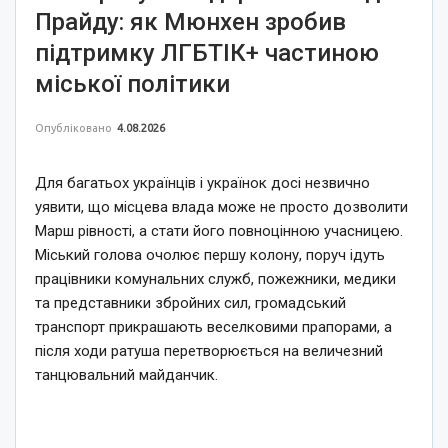
Прайду: як Мюнхен зробив
підтримку ЛГБТІК+ частиною
міської політики
Опубліковано
4.08.2026
Для багатьох українців і українок досі незвично
уявити, що місцева влада може не просто дозволити
Марш рівності, а стати його повноцінною учасницею.
Міський голова очолює першу колону, поруч ідуть
працівники комунальних служб, пожежники, медики
та представники збройних сил, громадський
транспорт прикрашають веселковими прапорами, а
після ходи ратуша перетворюється на величезний
танцювальний майданчик.