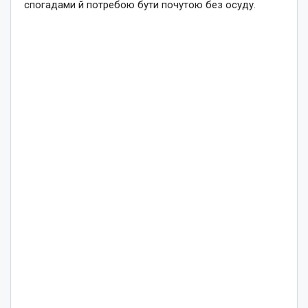
спогадами й потребою бути почутою без осуду.