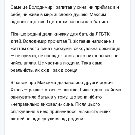
Саме це Володимир і запитав у сина: чи приймає він
себе, чи живе в мирі зі своєю душею. Максим
відповів, що так. І це трохи заспокоїло батька.
Пізніше родині дали книжку для батьків ЛГБТК+
дітей. Володимир прочитав її, зіставив написане з
життям свого сина і зрозумів: сексуальна орієнтація
— не примха, не наслідок «поганого виховання» і не
чийсь вплив. Це частина людини. Така сама
реальність, як схід і захід сонця.
З часом про Максима дізнавалися друзі й родичі.
Хтось — раніше, хтось — пізніше. Лише одна знайома
звинуватила батьків у тому, що вони нібито
«неправильно виховали» сина. Після цього
спілкування з нею припинилося. Більшість інших
людей не відвернулися від родини.