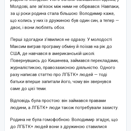
Молдові, але зв’язок між ними не обірвався. Навпаки,
за ці роки родина стала більшою: Володимир каже,
що колись у них із дружиною був один син, а тепер —
двоє, і вони люблять обох.
Перші здогадки з’явилися не одразу. У молодості
Максим виграв програму обміну й поїхав на рік до
США, де навчався в американській школі.
Повернувшись до Кишинева, займався перекладами,
журналістикою, правозахисною діяльністю. Одного
разу написав статтю про ЛГБТК+ людей — тоді
батьки вперше запитали його, чому він звернувся
саме до цієї теми.
Відповідь була простою: він займався правами
людини, а ЛГБТК+ люди також потребували захисту.
Родина не була гомофобною. Володимир згадує, що
до ЛГБТК+ людей вони з дружиною ставилися