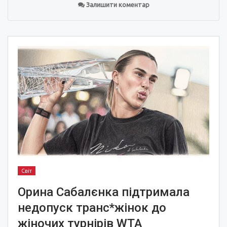
Залишити коментар
Світ
Орина Сабалєнка підтримала
недопуск транс*жінок до
жіночих турнірів WTA