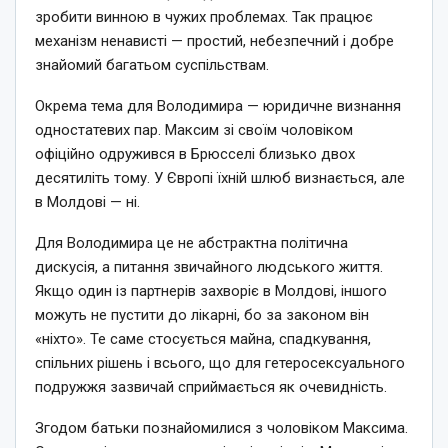
зробити винною в чужих проблемах. Так працює
механізм ненависті — простий, небезпечний і добре
знайомий багатьом суспільствам.
Окрема тема для Володимира — юридичне визнання
одностатевих пар. Максим зі своїм чоловіком
офіційно одружився в Брюсселі близько двох
десятиліть тому. У Європі їхній шлюб визнається, але
в Молдові — ні.
Для Володимира це не абстрактна політична
дискусія, а питання звичайного людського життя.
Якщо один із партнерів захворіє в Молдові, іншого
можуть не пустити до лікарні, бо за законом він
«ніхто». Те саме стосується майна, спадкування,
спільних рішень і всього, що для гетеросексуального
подружжя зазвичай сприймається як очевидність.
Згодом батьки познайомилися з чоловіком Максима.