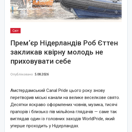
Світ
Прем’єр Нідерландів Роб Єттен
закликав квірну молодь не
приховувати себе
Опубліковано
5.08.2026
Амстердамський Canal Pride цього року знову
перетворив міські канали на велике веселкове свято.
Десятки яскраво оформлених човнів, музика, тисячі
прапорів і близько пів мільйона глядачів — саме так
виглядав один із головних заходів WorldPride, який
уперше проходить у Нідерландах.