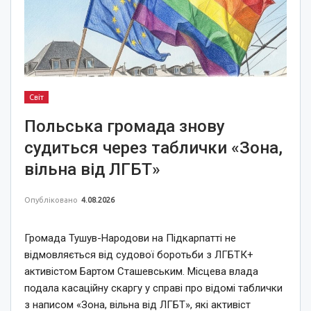
Світ
Польська громада знову
судиться через таблички «Зона,
вільна від ЛГБТ»
Опубліковано
4.08.2026
Громада Тушув-Народови на Підкарпатті не
відмовляється від судової боротьби з ЛГБТК+
активістом Бартом Сташевським. Місцева влада
подала касаційну скаргу у справі про відомі таблички
з написом «Зона, вільна від ЛГБТ», які активіст