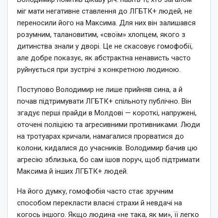
міг мати негативне ставлення до ЛГБТК+ людей, не
переносили його на Максима. Для них він залишався
розумним, талановитим, «своїм» хлопцем, якого з
дитинства знали у дворі. Це не скасовує гомофобії,
але добре показує, як абстрактна ненависть часто
руйнується при зустрічі з конкретною людиною.
Поступово Володимир не лише прийняв сина, а й
почав підтримувати ЛГБТК+ спільноту публічно. Він
згадує перші прайди в Молдові — короткі, напружені,
оточені поліцією та агресивними противниками. Люди
на тротуарах кричали, намагалися прорватися до
колони, кидалися до учасників. Володимир бачив цю
агресію зблизька, бо сам ішов поруч, щоб підтримати
Максима й інших ЛГБТК+ людей.
На його думку, гомофобія часто стає зручним
способом перекласти власні страхи й невдачі на
когось іншого. Якщо людина «не така, як ми», її легко