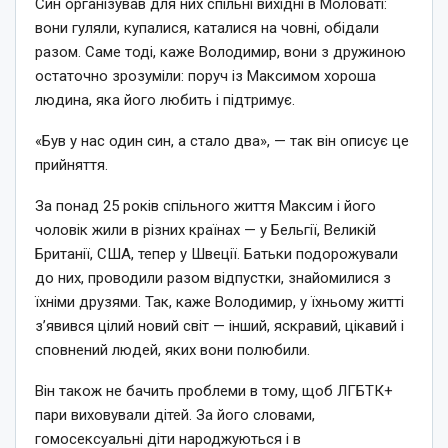
Син організував для них спільні вихідні в Моловаті:
вони гуляли, купалися, каталися на човні, обідали
разом. Саме тоді, каже Володимир, вони з дружиною
остаточно зрозуміли: поруч із Максимом хороша
людина, яка його любить і підтримує.
«Був у нас один син, а стало два», — так він описує це
прийняття.
За понад 25 років спільного життя Максим і його
чоловік жили в різних країнах — у Бельгії, Великій
Британії, США, тепер у Швеції. Батьки подорожували
до них, проводили разом відпустки, знайомилися з
їхніми друзями. Так, каже Володимир, у їхньому житті
з’явився цілий новий світ — інший, яскравий, цікавий і
сповнений людей, яких вони полюбили.
Він також не бачить проблеми в тому, щоб ЛГБТК+
пари виховували дітей. За його словами,
гомосексуальні діти народжуються і в