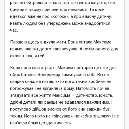
радше нейтрально: знали, що такі люди існують, і не
бачили в цьому причини для ненависті. Та коли
йдеться вже не про «когось», а про власну дитину,
навіть людям без упереджень може знадобитися
час.
Першою щось відчула мати. Вона питала Максима
прямо, але він довго заперечував. А потім одного дня
сказав: так, я гей.
Коли вони сіли втрьох і Максим повторив це вже для
обох батьків, Володимир замкнувся в собі. Він не
сварив сина, не питав, «хто його таким зробив», не
погрожував і не виганяв із дому. Натомість почав
згадувати все життя Максима — дитинство, юність,
дрібні деталі, які раніше не здавалися важливими. І
поступово дійшов висновку: його син завжди був
таким. Його ніхто не «зіпсував», не «збив зі шляху» і не
нав’язав йому цю ідентичність.