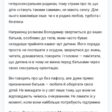
гетеросексуальних родинах, тому страхи про те, що
діти «стануть такими самими», не мають сенсу. Для
нього важливіше інше: чи є в родині любов, турбота і
безпека.
Наприкінці розмови Володимир звертається до інших
батьків, особливо до татів, яким часто буває
складніше прийняти камінг-аут дитини. Його порада
проста: не поспішати з осудом, звернутися до знань,
читати, дізнаватися, говорити. І головне — пам’ятати,
що дитина ні в чому не винна перед батьками через
свою сексуальну орієнтацію.
Він говорить про це без пафосу, але дуже прямо:
призначення батьків — любити й оберігати своїх
дітей. Не викидати їх у світ лише тому, що вони не
відповідають чиїмось очікуванням. Не ламати їх у
момент, коли вони найбільше потребують підтримки.