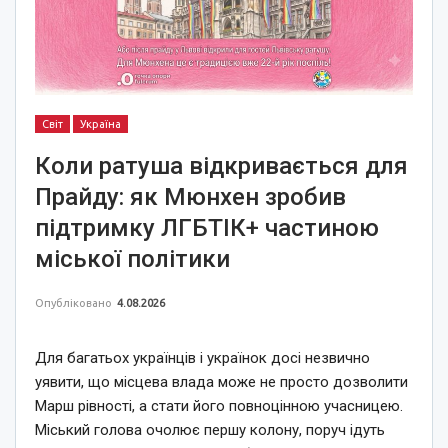
Світ
Україна
Коли ратуша відкривається для
Прайду: як Мюнхен зробив
підтримку ЛГБТІК+ частиною
міської політики
Опубліковано
4.08.2026
Для багатьох українців і українок досі незвично
уявити, що місцева влада може не просто дозволити
Марш рівності, а стати його повноцінною учасницею.
Міський голова очолює першу колону, поруч ідуть