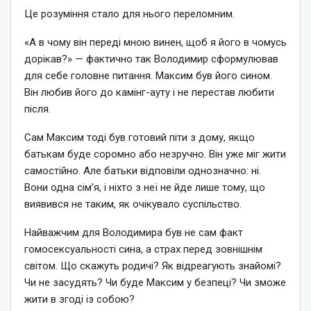
Це розуміння стало для нього переломним.
«А в чому він переді мною винен, щоб я його в чомусь
дорікав?» — фактично так Володимир сформулював
для себе головне питання. Максим був його сином.
Він любив його до камінг-ауту і не перестав любити
після.
Сам Максим тоді був готовий піти з дому, якщо
батькам буде соромно або незручно. Він уже міг жити
самостійно. Але батьки відповіли однозначно: ні.
Вони одна сім’я, і ніхто з неї не йде лише тому, що
виявився не таким, як очікувало суспільство.
Найважчим для Володимира був не сам факт
гомосексуальності сина, а страх перед зовнішнім
світом. Що скажуть родичі? Як відреагують знайомі?
Чи не засудять? Чи буде Максим у безпеці? Чи зможе
жити в згоді із собою?