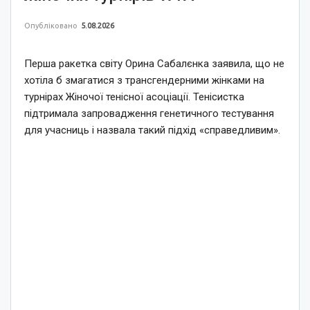
Опубліковано
5.08.2026
Перша ракетка світу Орина Сабалєнка заявила, що не
хотіла б змагатися з трансгендерними жінками на
турнірах Жіночої тенісної асоціації. Тенісистка
підтримала запровадження генетичного тестування
для учасниць і назвала такий підхід «справедливим».