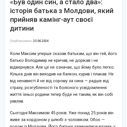
«Був один син, а стало два»:
історія батька з Молдови, який
прийняв камінг-аут своєї
дитини
Опубліковано
25.06.2026
Коли Максим уперше сказав батькам, що він гей, його
батько Володимир не кричав, не дорікав і не
відвернувся. Але це не означає, що йому було легко.
Кілька днів він виходив на балкон, курив і плакав. Не
від ненависті й не від сорому за сина — радше від
страху, розгубленості та болісного усвідомлення:
життя їхньої родини тепер буде не таким, як він собі
уявляв.
Сьогодні Максимові 45 років. Уже понад 25 років він
живе за кордоном у шлюбі з чоловіком. Обоє —
родом із Молдови. Його батьки залишилися вдома, у