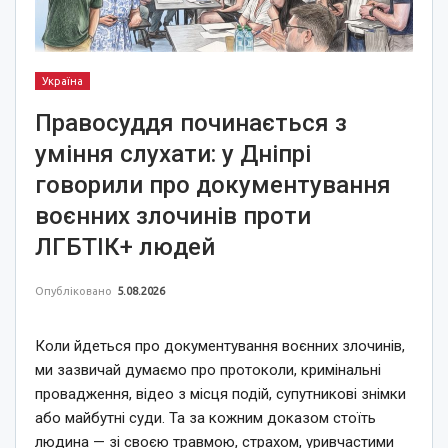
Україна
Правосуддя починається з
уміння слухати: у Дніпрі
говорили про документування
воєнних злочинів проти
ЛГБТІК+ людей
Опубліковано
5.08.2026
Коли йдеться про документування воєнних злочинів,
ми зазвичай думаємо про протоколи, кримінальні
провадження, відео з місця подій, супутникові знімки
або майбутні суди. Та за кожним доказом стоїть
людина — зі своєю травмою, страхом, уривчастими