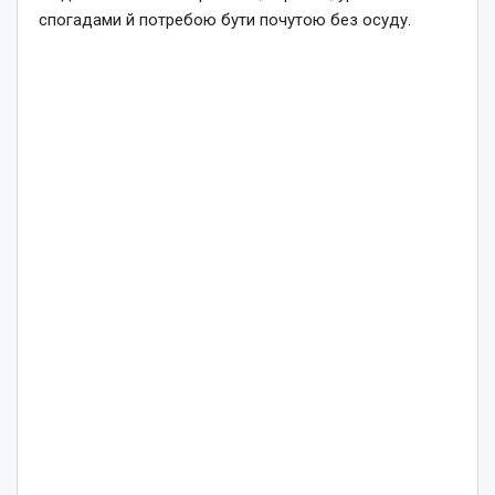
спогадами й потребою бути почутою без осуду.