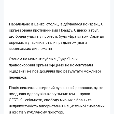
Паралельно в центрі столиці відбувалася контракція,
організована противниками Прайду. Однією з груп,
що брала участь у протесті, було «Братство». Саме дії
окремих її учасників стали предметом уваги
ізраїльських дипломатів.
Станом на момент публікації українські
правоохоронні органи офіційно не коментували
інцидент і не повідомляли про результати можливої
перевірки.
Подія викликала широкий суспільний резонанс, адже
поєднала одразу кілька чутливих тем — права
ЛГБТІК+ спільноти, свободу мирних зібрань та
неприпустимість використання нацистської символіки
й жестів у публічному просторі.