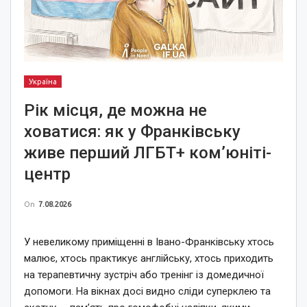
Україна
Рік місця, де можна не
ховатися: як у Франківську
живе перший ЛГБТ+ ком’юніті-
центр
On
7.08.2026
У невеликому приміщенні в Івано-Франківську хтось
малює, хтось практикує англійську, хтось приходить
на терапевтичну зустріч або тренінг із домедичної
допомоги. На вікнах досі видно сліди суперклею та