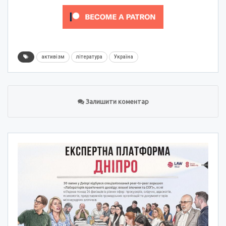
активізм
література
Україна
Залишити коментар