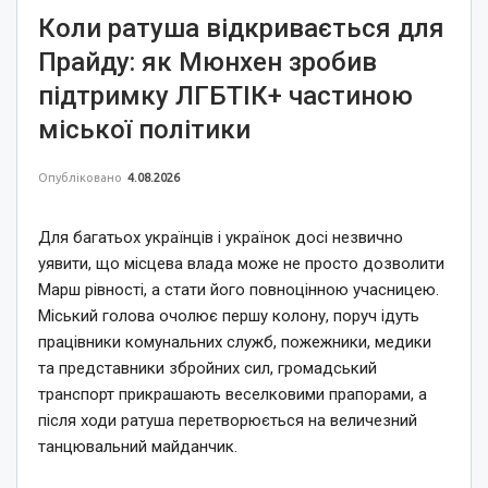
Коли ратуша відкривається для
Прайду: як Мюнхен зробив
підтримку ЛГБТІК+ частиною
міської політики
Опубліковано
4.08.2026
Для багатьох українців і українок досі незвично
уявити, що місцева влада може не просто дозволити
Марш рівності, а стати його повноцінною учасницею.
Міський голова очолює першу колону, поруч ідуть
працівники комунальних служб, пожежники, медики
та представники збройних сил, громадський
транспорт прикрашають веселковими прапорами, а
після ходи ратуша перетворюється на величезний
танцювальний майданчик.