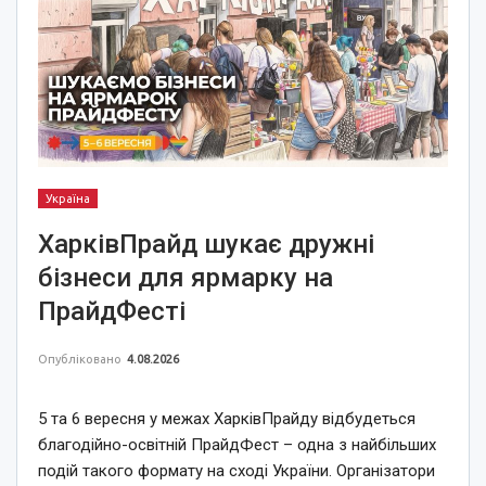
Україна
ХарківПрайд шукає дружні
бізнеси для ярмарку на
ПрайдФесті
Опубліковано
4.08.2026
5 та 6 вересня у межах ХарківПрайду відбудеться
благодійно-освітній ПрайдФест – одна з найбільших
подій такого формату на сході України. Організатори