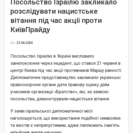
Посольство Ізраїлю закликало
розслідувати нацистське
вітання під час акції проти
КиївПрайду
On
25.06.2026
Посольство Ізраїлю в Україні висловило
занепокоєння через інцидент, що стався 21 червня в
центрі Києва під час акції противників Маршу рівності.
Дипломатичне представництво закликало українські
правоохоронні органи дати правову оцінку діям
учасників організації «Братство», які, за заявою
посольства, демонстрували нацистське вітання.
У заяві ізраїльської дипломатичної місії
наголошується, що використання подібної символіки
та жестів є неприпустимим, адже паплюжить пам’ять
мільйонів жертв нацизму.