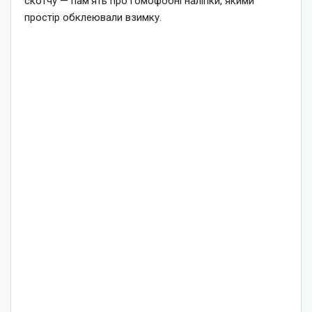
скотчу — пам’ять про гомофобні наліпки, якими
простір обклеювали взимку.