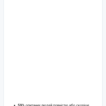
59%
опитаних людей повністю або скоріше