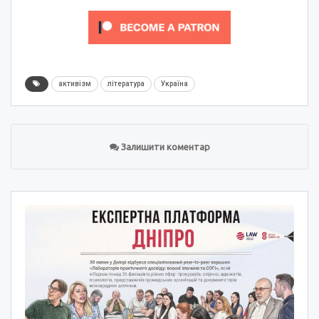
активізм
література
Україна
Залишити коментар