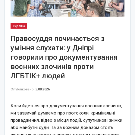
Україна
Правосуддя починається з
уміння слухати: у Дніпрі
говорили про документування
воєнних злочинів проти
ЛГБТІК+ людей
Опубліковано
5.08.2026
Коли йдеться про документування воєнних злочинів,
ми зазвичай думаємо про протоколи, кримінальні
провадження, відео з місця подій, супутникові знімки
або майбутні суди. Та за кожним доказом стоїть
людина — зі своєю травмою, страхом, уривчастими