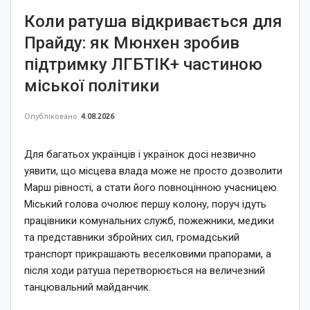
Коли ратуша відкривається для
Прайду: як Мюнхен зробив
підтримку ЛГБТІК+ частиною
міської політики
Опубліковано
4.08.2026
Для багатьох українців і українок досі незвично
уявити, що місцева влада може не просто дозволити
Марш рівності, а стати його повноцінною учасницею.
Міський голова очолює першу колону, поруч ідуть
працівники комунальних служб, пожежники, медики
та представники збройних сил, громадський
транспорт прикрашають веселковими прапорами, а
після ходи ратуша перетворюється на величезний
танцювальний майданчик.