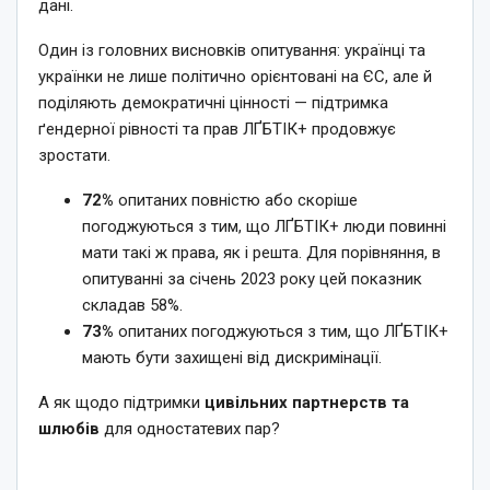
дані.
Один із головних висновків опитування: українці та
українки не лише політично орієнтовані на ЄС, але й
поділяють демократичні цінності — підтримка
ґендерної рівності та прав ЛҐБТІК+ продовжує
зростати.
72%
опитаних повністю або скоріше
погоджуються з тим, що ЛҐБТІК+ люди повинні
мати такі ж права, як і решта. Для порівняння, в
опитуванні за січень 2023 року цей показник
складав 58%.
73%
опитаних погоджуються з тим, що ЛҐБТІК+
мають бути захищені від дискримінації.
А як щодо підтримки
цивільних партнерств та
шлюбів
для одностатевих пар?