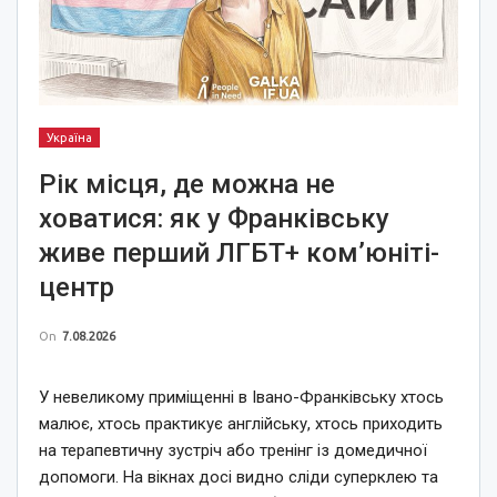
Україна
Рік місця, де можна не
ховатися: як у Франківську
живе перший ЛГБТ+ ком’юніті-
центр
On
7.08.2026
У невеликому приміщенні в Івано-Франківську хтось
малює, хтось практикує англійську, хтось приходить
на терапевтичну зустріч або тренінг із домедичної
допомоги. На вікнах досі видно сліди суперклею та