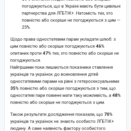
погоджуються, що в Україні мають бути цивільні
партнерства для ЛҐБТІК+. Натомість тих, хто
повністю або скоріше не погоджуються з цим —
25%.
Щодо права одностатевим парам укладати шлюб: з
цим повністю або скоріше погоджуються
46%
опитаних проти
47%
тих, хто повністю або скоріше не
погоджуються.
Найгіршими поки лишаються показники ставлення
українців та українок до всиновлення дітей
одностатевими парами на рівні з гетеросексуальними:
35%
повністю або скоріше погоджуються з тим, що
одностатеві пари повинні мати таку можливість, а
48%
повністю або скоріше не погоджуються з цим.
Також результати дослідження показали, що
70%
українців та українок не знають особисто ЛҐБТІК+
людину. А саме наявність фактору особистого