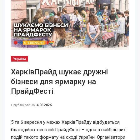
Україна
ХарківПрайд шукає дружні
бізнеси для ярмарку на
ПрайдФесті
Опубліковано
4.08.2026
5 та 6 вересня у межах ХарківПрайду відбудеться
благодійно-освітній ПрайдФест – одна з найбільших
подій такого формату на сході України. Організатори