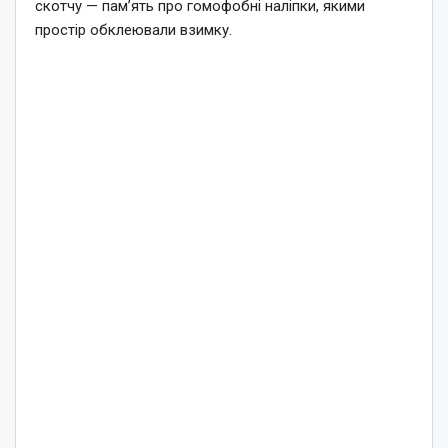
скотчу — пам’ять про гомофобні наліпки, якими
простір обклеювали взимку.