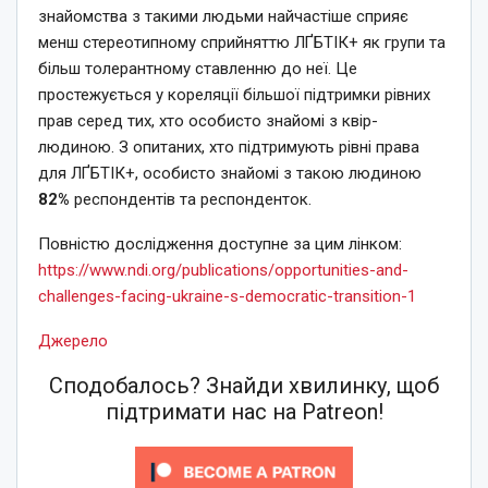
знайомства з такими людьми найчастіше сприяє
менш стереотипному сприйняттю ЛҐБТІК+ як групи та
більш толерантному ставленню до неї. Це
простежується у кореляції більшої підтримки рівних
прав серед тих, хто особисто знайомі з квір-
людиною. З опитаних, хто підтримують рівні права
для ЛҐБТІК+, особисто знайомі з такою людиною
82%
респондентів та респонденток.
Повністю дослідження доступне за цим лінком:
https://www.ndi.org/publications/opportunities-and-
challenges-facing-ukraine-s-democratic-transition-1
Джерело
Сподобалось? Знайди хвилинку, щоб
підтримати нас на Patreon!