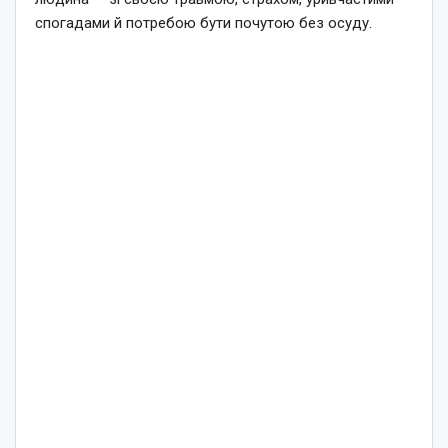
спогадами й потребою бути почутою без осуду.