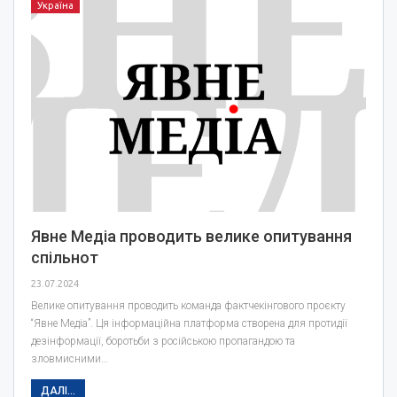
Україна
Явне Медіа проводить велике опитування
спільнот
23.07.2024
Велике опитування проводить команда фактчекінгового проєкту
“Явне Медіа”. Ця інформаційна платформа створена для протидії
дезінформації, боротьби з російською пропагандою та
зловмисними…
ДАЛІ...