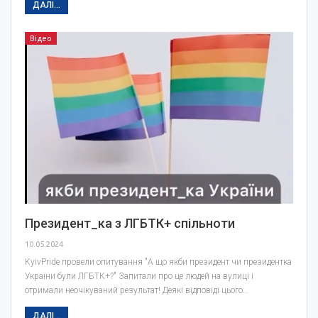
ДАЛІ...
Відео
Президент_ка з ЛГБТК+ спільноти
10.05.2024
KyivPride провели опитування "А що якби президент чи президентка
України були ЛГБТК+?" Запитали про це людей на вулиці і
отримали неочікуваний результат! Деякі відповіді цього…
ДАЛІ...