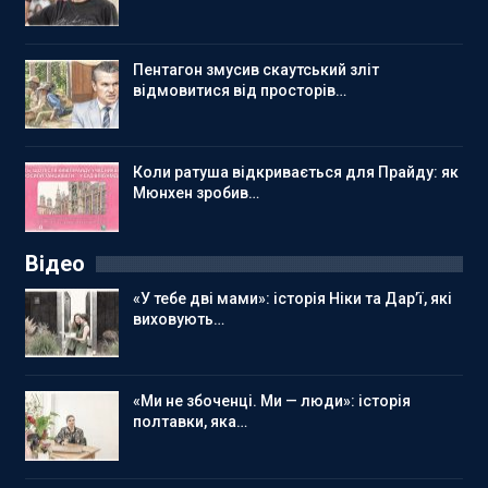
Пентагон змусив скаутський зліт
відмовитися від просторів…
Коли ратуша відкривається для Прайду: як
Мюнхен зробив…
Відео
«У тебе дві мами»: історія Ніки та Дар’ї, які
виховують…
«Ми не збоченці. Ми — люди»: історія
полтавки, яка…