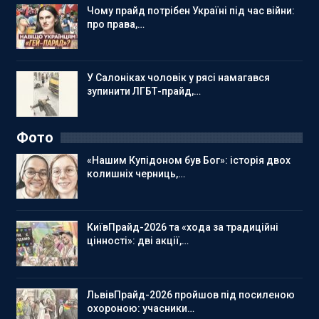
Чому прайд потрібен Україні під час війни:
про права,…
У Салоніках чоловік у рясі намагався
зупинити ЛГБТ-прайд,…
Фото
«Нашим Купідоном був Бог»: історія двох
колишніх черниць,…
КиївПрайд-2026 та «хода за традиційні
цінності»: дві акції,…
ЛьвівПрайд-2026 пройшов під посиленою
охороною: учасники…