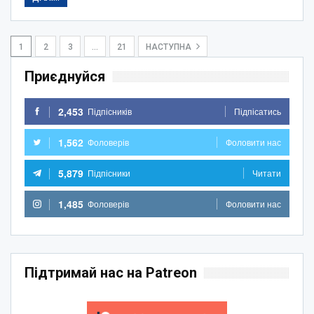
1
2
3
…
21
НАСТУПНА
Приєднуйся
2,453
Підпісників
Підпісатись
1,562
Фоловерів
Фоловити нас
5,879
Підпісники
Читати
1,485
Фоловерів
Фоловити нас
Підтримай нас на Patreon