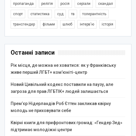
пропаганда
релігія
росія
серіали
скандал
спорт
статистика
суд
тв
толерантність
трансгендер
фільми
шлюб
інтерв'ю
історія
Останні записи
Рік місця, де можна не ховатися: як у Франківську
живе перший ЛГБТ+ ком’юніті-центр
Новий Цивільний кодекс поставили на паузу, але
загроза для прав ЛГБТІК+ людей залишається
Прем’єр Нідерландів Роб Єттен закликав квірну
молодь не приховувати себе
Квірні книги для прифронтових громад: «Гендер Зед»
підтримає молодіжні центри