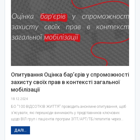
Опитування Оцінка барʼєрів у спроможності
захисту своїх прав в контексті загальної
мобілізації
18.12.2024
БО "100 ВІДСОТКІВ ЖИТТЯ" проводить анонімне опитування, щоб
з’ясувати, які перешкоди виникають у представників ключових
щодо ВІЛ груп і пацієнтів програм ЗПТ/АРТ/ТБ/гепатитів через…
ДАЛІ...