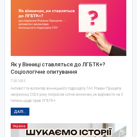
Як у Вінниці ставляться до ЛГБТК+?
Соціологічне опитування
7.02.2025
Активіст та волонтер вінницького підрозділу ГАУ Роман Прищепа
наприкінці 2024 року попросив сотню вінничан_ок відповісти на 5
питань щодо прав ЛГБТК+.
ДАЛІ...
Україна