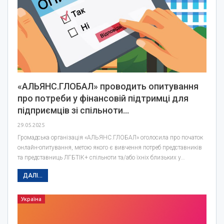
«АЛЬЯНС.ГЛОБАЛ» проводить опитування
про потреби у фінансовій підтримці для
підприємців зі спільноти…
29.05.2025
Громадська організація «АЛЬЯНС.ГЛОБАЛ» оголосила про початок
онлайн-опитування, метою якого є вивчення потреб представників
та представниць ЛГБТІК+ спільноти та/або їхніх близьких у…
ДАЛІ...
Україна