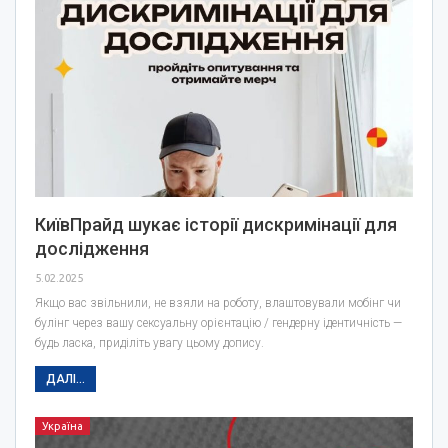
КиївПрайд шукає історії дискримінації для
дослідження
5.02.2025
Якщо вас звільнили, не взяли на роботу, влаштовували мобінг чи
булінг через вашу сексуальну орієнтацію / гендерну ідентичність —
будь ласка, приділіть увагу цьому допису.
ДАЛІ...
Україна