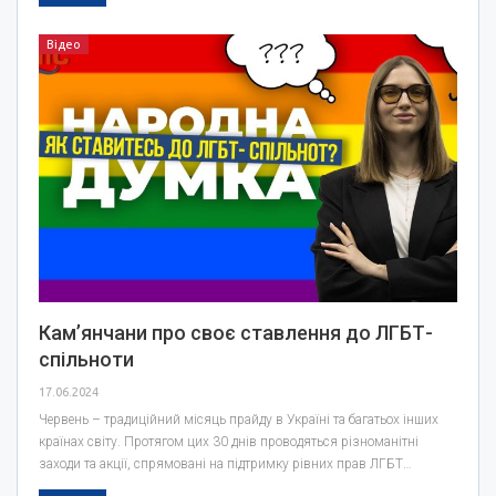
Відео
Кам’янчани про своє ставлення до ЛГБТ-
спільноти
17.06.2024
Червень – традиційний місяць прайду в Україні та багатьох інших
країнах світу. Протягом цих 30 днів проводяться різноманітні
заходи та акції, спрямовані на підтримку рівних прав ЛГБТ…