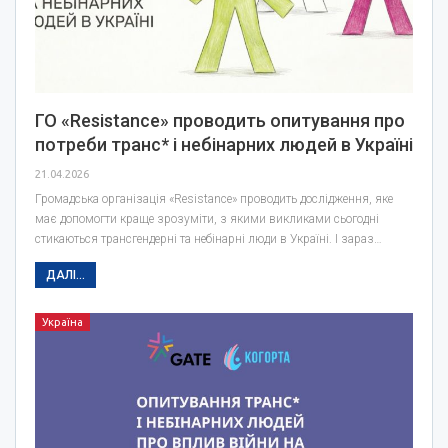
ГО «Resistance» проводить опитування про
потреби транс* і небінарних людей в Україні
21.04.2026
Громадська організація «Resistance» проводить дослідження, яке
має допомогти краще зрозуміти, з якими викликами сьогодні
стикаються трансгендерні та небінарні люди в Україні. І зараз…
ДАЛІ...
Україна