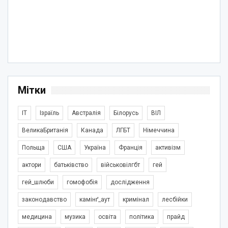
Мітки
IT
Ізраїль
Австралія
Білорусь
ВІЛ
ВеликаБританія
Канада
ЛГБТ
Німеччина
Польща
США
Україна
Франція
активізм
актори
батьківство
військовілгбт
гей
гей_шлюби
гомофобія
дослідження
законодавство
камінґ_аут
кримінал
лесбійки
медицина
музика
освіта
політика
прайд