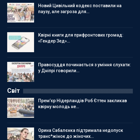
Новий Цивільний кодекс поставили на
паузу, але загроза для…
Квірні книги для прифронтових громад:
«Гендер Зед»…
Правосуддя починається з уміння слухати:
у Дніпрі говорили…
Світ
Прем’єр Нідерландів Роб Єттен закликав
квірну молодь не…
Орина Сабалєнка підтримала недопуск
транс*жінок до жіночих…