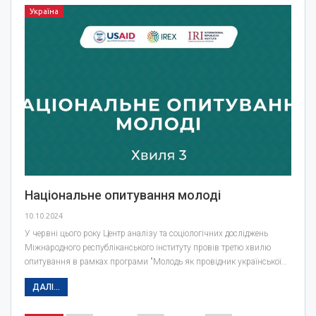
Україна
Національне опитування молоді
10.10.2024
У червні цього року Центр аналізу та соціологічних досліджень
Міжнародного республіканського інституту провів третю хвилю
опитування в рамках програми "Молодь як провідник української…
ДАЛІ...