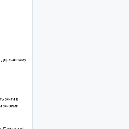
а державному
ть жити в
ти живими.