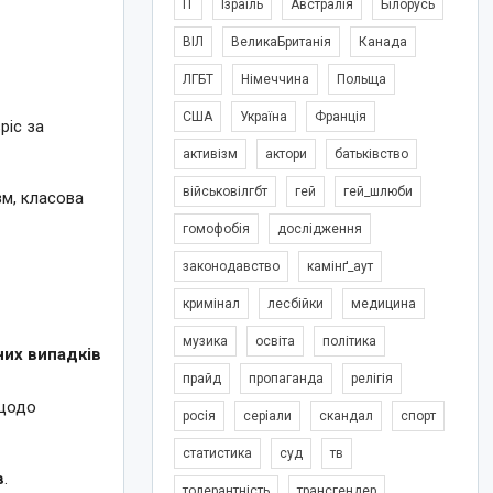
IT
Ізраїль
Австралія
Білорусь
ВІЛ
ВеликаБританія
Канада
ЛГБТ
Німеччина
Польща
США
Україна
Франція
ріс за
активізм
актори
батьківство
військовілгбт
гей
гей_шлюби
зм, класова
гомофобія
дослідження
законодавство
камінґ_аут
кримінал
лесбійки
медицина
музика
освіта
політика
их випадків
прайд
пропаганда
релігія
 щодо
росія
серіали
скандал
спорт
статистика
суд
тв
в
.
толерантність
трансгендер