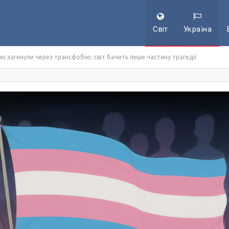
Світ
Україна
кі загинули через трансфобію: світ бачить лише частину трагедії