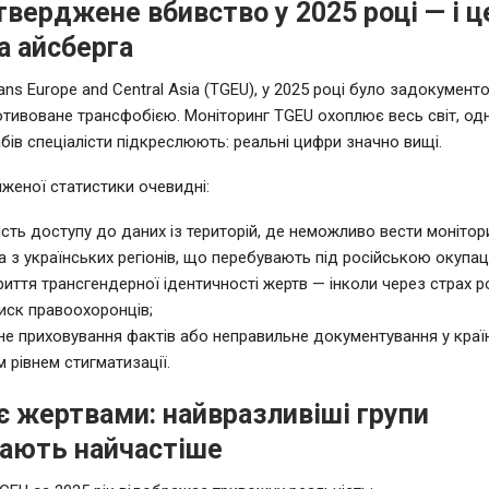
тверджене вбивство у 2025 році — і 
а айсберга
ans Europe and Central Asia (TGEU), у 2025 році було задокумен
отивоване трансфобією. Моніторинг TGEU охоплює весь світ, одн
бів спеціалісти підкреслюють: реальні цифри значно вищі.
женої статистики очевидні:
ість доступу до даних із територій, де неможливо вести монітор
 з українських регіонів, що перебувають під російською окупац
иття трансгендерної ідентичності жертв — інколи через страх ро
иск правоохоронців;
е приховування фактів або неправильне документування у краї
 рівнем стигматизації.
є жертвами: найвразливіші групи
ають найчастіше