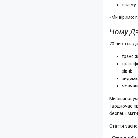
стигму,
«Ми віримо: п
Чому Де
20 листопада
транс ж
трансф
рівні;
видиміс
мовчан
Ми вшановуєм
І водночас п
безпеці, мат
Стаття засно