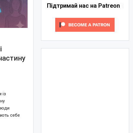
Підтримай нас на Patreon
і
частину
 із
бну
 люди
жають себе