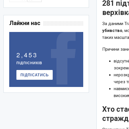
281 під
верхівк
Лайкни нас
За даними Tr
убивство
, м
таких масшта
Причини зани
2,453
відсутн
ПІДПІСНИКІВ
зокрема
ПІДПІСАТИСЬ
нерозкр
через т
навмисн
високим
Хто ста
стражд