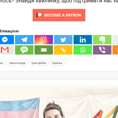
ось? Знайди хвилинку, щоб підтримати нас на
блікацією
ка
трансгендер
трансфобія
Україна