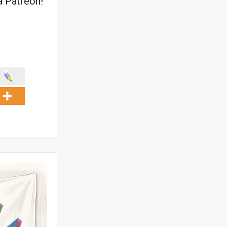
 Patreon!