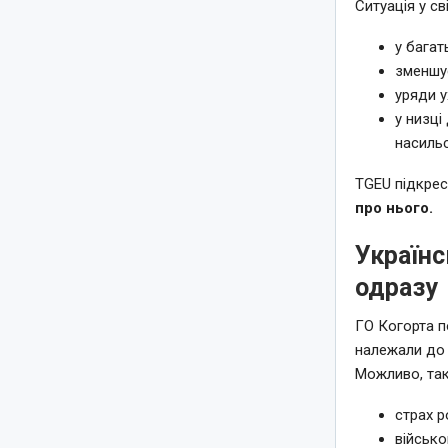
Ситуація у св
у багат
зменшу
уряди 
у низці
насильс
TGEU підкре
про нього.
Українс
одразу
ГО Когорта 
належали до 
Можливо, так
страх р
військо