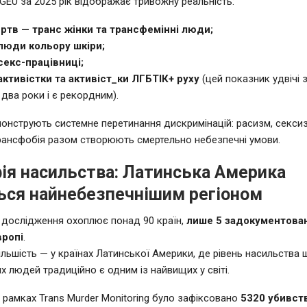
GEU за 2025 рік відображає тривожну реальність:
ртв — транс жінки та трансфемінні люди;
люди кольору шкіри;
секс-працівниці;
активістки та активіст_ки ЛГБТІК+ руху
(цей показник удвічі з
 два роки і є рекордним).
онструють системне перетинання дискримінацій: расизм, секси
 трансфобія разом створюють смертельно небезпечні умови.
ія насильства: Латинська Америка
ься найнебезпечнішим регіоном
 дослідження охоплює понад 90 країн,
лише 5 задокументован
вропі
.
льшість — у країнах Латинської Америки, де рівень насильства
х людей традиційно є одним із найвищих у світі.
в рамках Trans Murder Monitoring було зафіксовано
5320 убивст