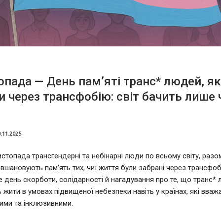
опада — День пам’яті транс* людей, як
и через трансфобію: світ бачить лише 
.11.2025
стопада трансгендерні та небінарні люди по всьому світу, разом
вшановують памʼять тих, чиї життя були забрані через трансфо
е день скорботи, солідарності й нагадування про те, що транс*
жити в умовах підвищеної небезпеки навіть у країнах, які вва
ими та інклюзивними.