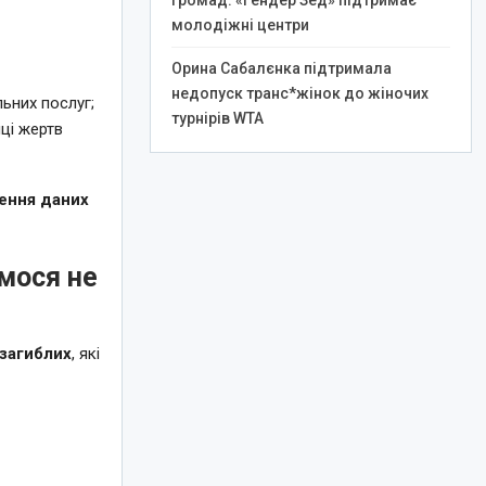
громад: «Гендер Зед» підтримає
молодіжні центри
Орина Сабалєнка підтримала
недопуск транс*жінок до жіночих
ьних послуг;
турнірів WTA
ці жертв
ення даних
ємося не
загиблих
, які