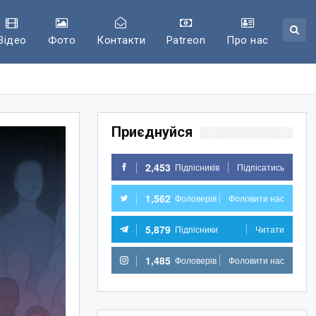
Відео
Фото
Контакти
Patreon
Про нас
Приєднуйся
2,453
Підпісників
Підпісатись
1,562
Фоловерів
Фоловити нас
5,879
Підпісники
Читати
1,485
Фоловерів
Фоловити нас