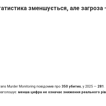
атистика зменшується, але загроза 
Trans Murder Monitoring повідомив про
350 убитих
, у 2025 —
281
.
наголошує:
менша цифра не означає зниження реального рі