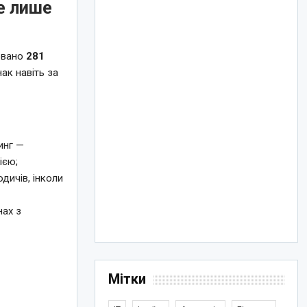
це лише
товано
281
ак навіть за
инг —
ією;
дичів, інколи
нах з
Мітки