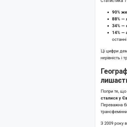
Статистика T
90% же
88% — 
34% — 
14% — 
останні
Ці цифри дем
нерівність і
Географ
лишаєт
Попри те, що
сталися у Є
Переважна бі
трансфемінни
З 2009 року 