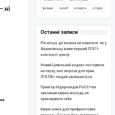
— ні
фільми
шлюб
інтерв'ю
історія
Останні записи
Рік місця, де можна не ховатися: як у
Франківську живе перший ЛГБТ+
ком’юніті-центр
Новий Цивільний кодекс поставили
на паузу, але загроза для прав
ЛГБТІК+ людей залишається
Прем’єр Нідерландів Роб Єттен
закликав квірну молодь не
приховувати себе
вня
Квірні книги для прифронтових