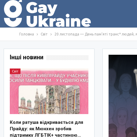
Головна
Світ
20 листопада — День пам’яті транс* людей, я
Інші новини
Світ
Коли ратуша відкривається для
Прайду: як Мюнхен зробив
підтримку ЛГБТІК+ частиною…