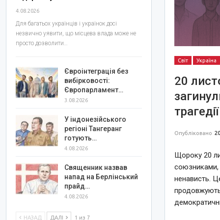
4.08.2026
Для багатьох українців і українок досі
незвично уявити, що місцева влада може не
просто дозволити…
Світ
Україна
Євроінтеграція без
20 лист
вибірковості:
Європарламент…
загинул
3.08.2026
трагедії
У індонезійського
регіоні Тангеранг
Опубліковано
20
готують…
4.08.2026
Щороку 20 ли
союзниками, 
Священник назвав
напад на Берлінський
ненависть. Ц
прайд…
продовжують 
4.08.2026
демократичн
НАЗАД
ДАЛІ
1 из 7