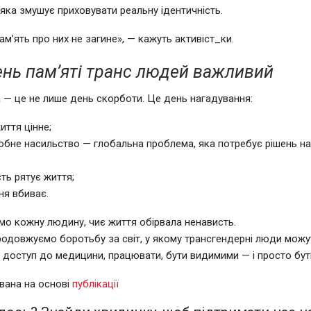
 яка змушує приховувати реальну ідентичність.
ам’ять про них не загине», — кажуть активіст_ки.
нь пам’яті транс людей важливий
 — це не лише день скорботи. Це день нагадування:
иття цінне;
обне насильство — глобальна проблема, яка потребує рішень н
ть рятує життя;
ня вбиває.
о кожну людину, чиє життя обірвала ненависть.
родовжуємо боротьбу за світ, у якому трансгендерні люди можу
и доступ до медицини, працювати, бути видимими — і просто бу
вана на основі
публікації