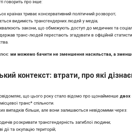
іті говорить про інше:
ьох країнах триває консервативний політичний розворот;
ється видимість трансгендерних людей у медіа;
ухвалюють закони, що обмежують доступ до медичних та соціал
 держав транс-людей перестають згадувати в офіційній статисти
тва.
слює:
ми можемо бачити не зменшення насильства, а зменш
ький контекст: втрати, про які дізна
повідомляє, що цього року стало відомо про щонайменше
двох 
місцевої транс* спільноти.
их випадків більше, але вони залишаються невідомими через:
одичів розкривати трансгендерність загиблої людини;
ві дії та окупацію територій;