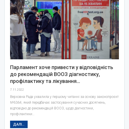
Парламент хоче привести у відповідність
до рекомендацій ВООЗ діагностику,
профілактику та лікування…
7.11.2022
Верховна Рада ухвалила у першому читанні за основу законопроєкт
№6364, який передбачає застосування сучасних досягнень,
відповідно до рекомендацій ВООЗ, щодо діагностики,
профілактики…
ДАЛІ...