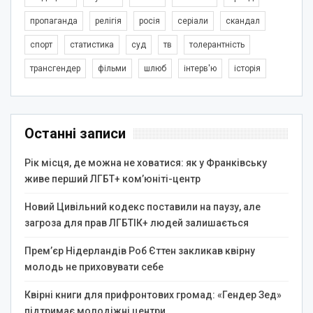
пропаганда
релігія
росія
серіали
скандал
спорт
статистика
суд
тв
толерантність
трансгендер
фільми
шлюб
інтерв'ю
історія
Останні записи
Рік місця, де можна не ховатися: як у Франківську
живе перший ЛГБТ+ ком’юніті-центр
Новий Цивільний кодекс поставили на паузу, але
загроза для прав ЛГБТІК+ людей залишається
Прем’єр Нідерландів Роб Єттен закликав квірну
молодь не приховувати себе
Квірні книги для прифронтових громад: «Гендер Зед»
підтримає молодіжні центри