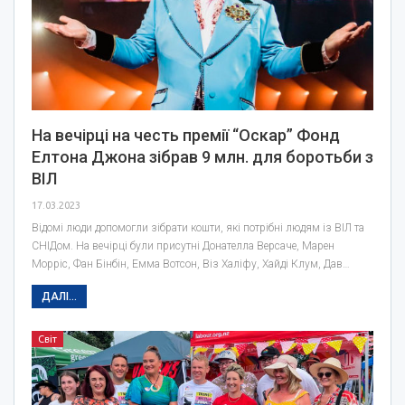
На вечірці на честь премії “Оскар” Фонд
Елтона Джона зібрав 9 млн. для боротьби з
ВІЛ
17.03.2023
Відомі люди допомогли зібрати кошти, які потрібні людям із ВІЛ та
СНІДом. На вечірці були присутні Донателла Версаче, Марен
Морріс, Фан Бінбін, Емма Вотсон, Віз Халіфу, Хайді Клум, Дав…
ДАЛІ...
Світ