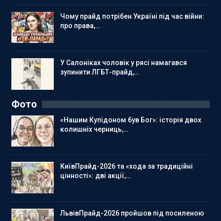
Чому прайд потрібен Україні під час війни:
про права,…
У Салоніках чоловік у рясі намагався
зупинити ЛГБТ-прайд,…
Фото
«Нашим Купідоном був Бог»: історія двох
колишніх черниць,…
КиївПрайд-2026 та «хода за традиційні
цінності»: дві акції,…
ЛьвівПрайд-2026 пройшов під посиленою