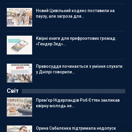
Новий Цивільний кодекс поставили на
паузу, але загроза для…
Квірні книги для прифронтових громад:
«Гендер Зед»…
Правосуддя починається з уміння слухати:
у Дніпрі говорили…
Світ
Прем’єр Нідерландів Роб Єттен закликав
квірну молодь не…
Орина Сабалєнка підтримала недопуск