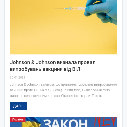
Johnson & Johnson визнала провал
випробувань вакцини від ВІЛ
20.01.2023
Johnson & Johnson заявила, що припиняє глобальне випробування
вакцини проти ВІЛ на пізній стадії після того, як щеплення було
визнано неефективним для запобігання інфекціям. Про це…
ДАЛІ...
Україна