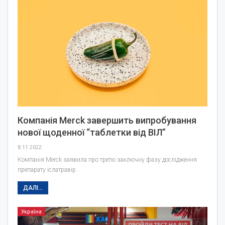
Компанія Merck завершить випробування
нової щоденної “таблетки від ВІЛ”
8.11.2022
Компанія Merck заявила про третю заключну фазу дослідження
препарату іслатравір.
ДАЛІ...
Україна