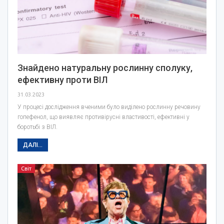
Знайдено натуральну рослинну сполуку,
ефективну проти ВІЛ
31.03.2023
У процесі дослідження вченими було виділено рослинну речовину
гопефенол, що виявляє противірусні властивості, ефективні у
боротьбі з ВІЛ.
ДАЛІ...
Світ