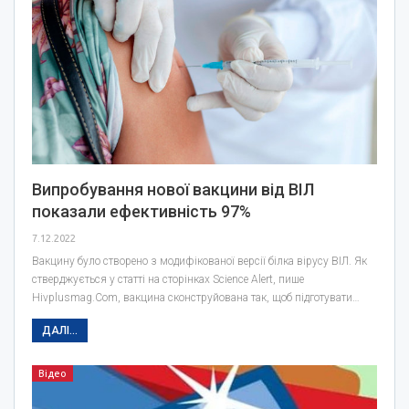
Випробування нової вакцини від ВІЛ
показали ефективність 97%
7.12.2022
Вакцину було створено з модифікованої версії білка вірусу ВІЛ. Як
стверджується у статті на сторінках Science Alert, пише
Hivplusmag.Com, вакцина сконструйована так, щоб підготувати…
ДАЛІ...
Відео