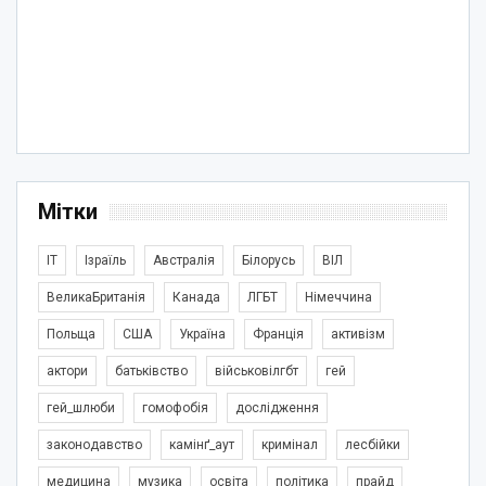
Мітки
IT
Ізраїль
Австралія
Білорусь
ВІЛ
ВеликаБританія
Канада
ЛГБТ
Німеччина
Польща
США
Україна
Франція
активізм
актори
батьківство
військовілгбт
гей
гей_шлюби
гомофобія
дослідження
законодавство
камінґ_аут
кримінал
лесбійки
медицина
музика
освіта
політика
прайд