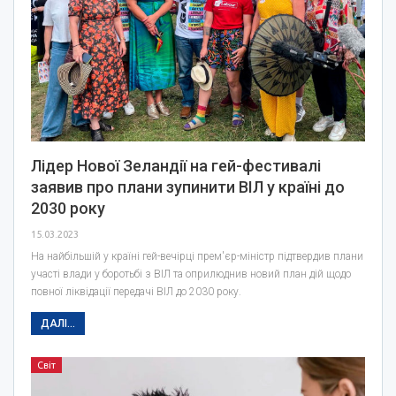
Лідер Нової Зеландії на гей-фестивалі
заявив про плани зупинити ВІЛ у країні до
2030 року
15.03.2023
На найбільшій у країні гей-вечірці прем'єр-міністр підтвердив плани
участі влади у боротьбі з ВІЛ та оприлюднив новий план дій щодо
повної ліквідації передачі ВІЛ до 2030 року.
ДАЛІ...
Світ