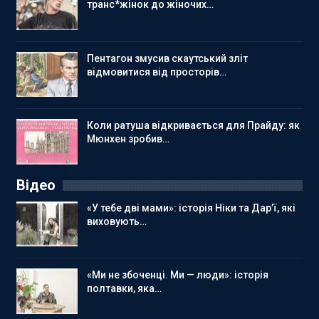
транс*жінок до жіночих…
Пентагон змусив скаутський зліт
відмовитися від просторів…
Коли ратуша відкривається для Прайду: як
Мюнхен зробив…
Відео
«У тебе дві мами»: історія Ніки та Дар’ї, які
виховують…
«Ми не збоченці. Ми — люди»: історія
полтавки, яка…