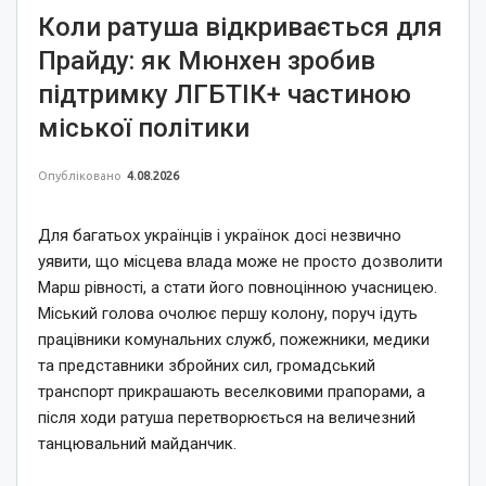
Коли ратуша відкривається для
Прайду: як Мюнхен зробив
підтримку ЛГБТІК+ частиною
міської політики
Опубліковано
4.08.2026
Для багатьох українців і українок досі незвично
уявити, що місцева влада може не просто дозволити
Марш рівності, а стати його повноцінною учасницею.
Міський голова очолює першу колону, поруч ідуть
працівники комунальних служб, пожежники, медики
та представники збройних сил, громадський
транспорт прикрашають веселковими прапорами, а
після ходи ратуша перетворюється на величезний
танцювальний майданчик.