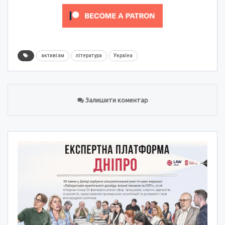
активізм
література
Україна
Залишити коментар