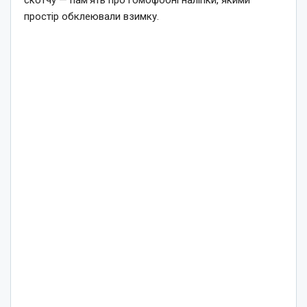
скотчу — пам’ять про гомофобні наліпки, якими
простір обклеювали взимку.