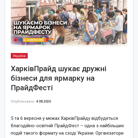
Україна
ХарківПрайд шукає дружні
бізнеси для ярмарку на
ПрайдФесті
Опубліковано
4.08.2026
5 та 6 вересня у межах ХарківПрайду відбудеться
благодійно-освітній ПрайдФест – одна з найбільших
подій такого формату на сході України. Організатори