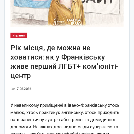
Україна
Рік місця, де можна не
ховатися: як у Франківську
живе перший ЛГБТ+ ком’юніті-
центр
On
7.08.2026
У невеликому приміщенні в Івано-Франківську хтось
малює, хтось практикує англійську, хтось приходить
на терапевтичну зустріч або тренінг із домедичної
допомоги. На вікнах досі видно сліди суперклею та