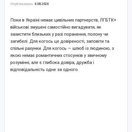
Опубліковано
4.08.2026
Поки в Україні немає цивільних партнерств, ЛГБТК+
військові змушені самостійно вигадувати, як
захистити близьких у разі поранення, полону чи
загибелі. Для когось це довіреності, заповіти та
спільні рахунки. Для когось — шлюб із людиною, з
якою немає романтичних стосунків у звичному
розумінні, але є глибока довіра, дружба і
відповідальність одне за одного.