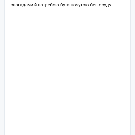
спогадами й потребою бути почутою без осуду.