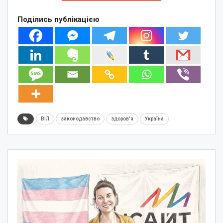
Поділись публікацією
ВІЛ
законодавство
здоров'я
Україна