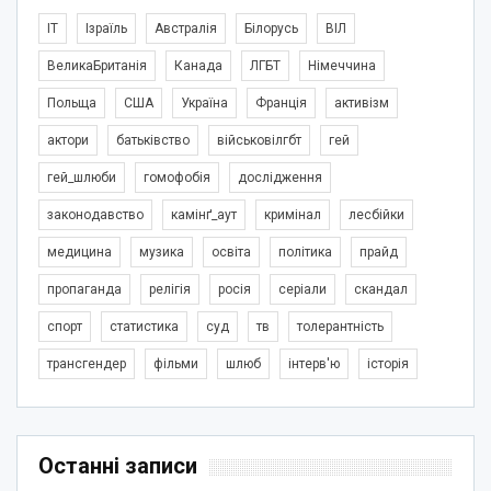
IT
Ізраїль
Австралія
Білорусь
ВІЛ
ВеликаБританія
Канада
ЛГБТ
Німеччина
Польща
США
Україна
Франція
активізм
актори
батьківство
військовілгбт
гей
гей_шлюби
гомофобія
дослідження
законодавство
камінґ_аут
кримінал
лесбійки
медицина
музика
освіта
політика
прайд
пропаганда
релігія
росія
серіали
скандал
спорт
статистика
суд
тв
толерантність
трансгендер
фільми
шлюб
інтерв'ю
історія
Останні записи