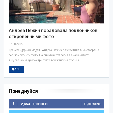
Андреа Пежич порадовала поклонников
откровенными фото
27.08.2015
Трансгендерная модель Андреа Пежич разместила в Инстаграме
серию «летних» фото. На снимках 23-летняя знаменитость
в купальнике демонстрирует свои женские формы.
ДАЛІ...
Приєднуйся
2,453
Підпісників
Підпісатись