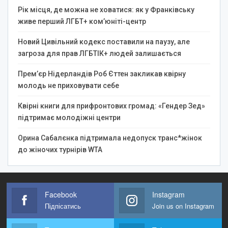
Рік місця, де можна не ховатися: як у Франківську
живе перший ЛГБТ+ ком’юніті-центр
Новий Цивільний кодекс поставили на паузу, але
загроза для прав ЛГБТІК+ людей залишається
Прем’єр Нідерландів Роб Єттен закликав квірну
молодь не приховувати себе
Квірні книги для прифронтових громад: «Гендер Зед»
підтримає молодіжні центри
Орина Сабалєнка підтримала недопуск транс*жінок
до жіночих турнірів WTA
Facebook
Instagram
Підпісатись
Join us on Instagram