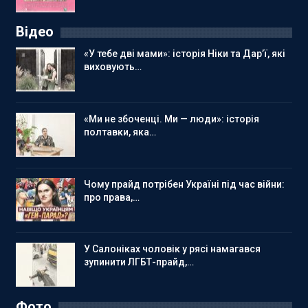
Відео
«У тебе дві мами»: історія Ніки та Дар’ї, які
виховують…
«Ми не збоченці. Ми — люди»: історія
полтавки, яка…
Чому прайд потрібен Україні під час війни:
про права,…
У Салоніках чоловік у рясі намагався
зупинити ЛГБТ-прайд,…
Фото