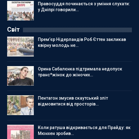
Правосуддя починається з уміння слухати:
у Дніпрі говорили…
Світ
Прем’єр Нідерландів Роб Єттен закликав
квірну молодь не…
Орина Сабалєнка підтримала недопуск
транс*жінок до жіночих…
Пентагон змусив скаутський зліт
відмовитися від просторів…
Коли ратуша відкривається для Прайду: як
Мюнхен зробив…