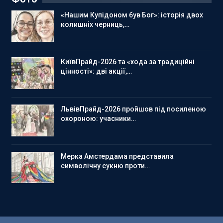
«Нашим Купідоном був Бог»: історія двох
колишніх черниць,…
КиївПрайд-2026 та «хода за традиційні
цінності»: дві акції,…
ЛьвівПрайд-2026 пройшов під посиленою
охороною: учасники…
Мерка Амстердама представила
символічну сукню проти…