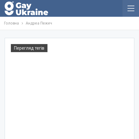
Головна
Андреа Пежич
Перегляд тегів