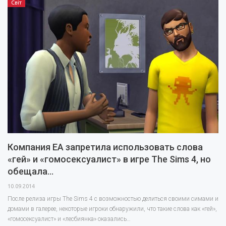
Світ
Компания EA запретила использовать слова
«гей» и «гомосексуалист» в игре The Sims 4, но
обещала…
10.09.2014
После релиза игры The Sims 4 с возможностью делиться своими симами и
домами в галерее, некоторые игроки обнаружили, что такие слова как «гей»,
«гомосексуалист» и «лесбиянка» оказались…