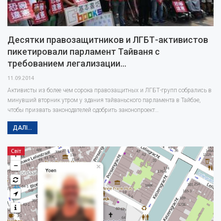
Десятки правозащитников и ЛГБТ-активистов
пикетировали парламент Тайваня с
требованием легализации…
11.09.2014
Активисты из более чем сорока правозащитных и ЛГБТ-групп собрались в
минувший вторник утром у здания тайваньского парламента в Тайбэе,
чтобы призвать законодателей одобрить законопроект…
ДАЛІ...
Світ