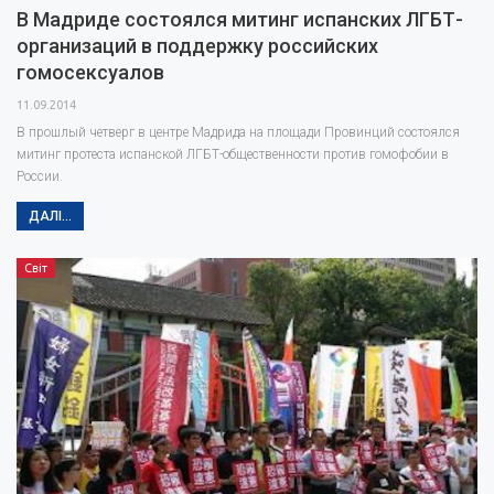
В Мадриде состоялся митинг испанских ЛГБТ-
организаций в поддержку российских
гомосексуалов
11.09.2014
В прошлый четверг в центре Мадрида на площади Провинций состоялся
митинг протеста испанской ЛГБТ-общественности против гомофобии в
России.
ДАЛІ...
Світ