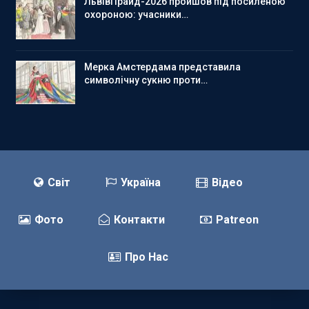
ЛьвівПрайд-2026 пройшов під посиленою
охороною: учасники…
Мерка Амстердама представила
символічну сукню проти…
Світ
Україна
Відео
Фото
Контакти
Patreon
Про Нас