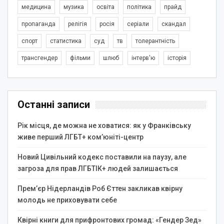
медицина
музика
освіта
політика
прайд
пропаганда
релігія
росія
серіали
скандал
спорт
статистика
суд
тв
толерантність
трансгендер
фільми
шлюб
інтерв'ю
історія
Останні записи
Рік місця, де можна не ховатися: як у Франківську
живе перший ЛГБТ+ ком’юніті-центр
Новий Цивільний кодекс поставили на паузу, але
загроза для прав ЛГБТІК+ людей залишається
Прем’єр Нідерландів Роб Єттен закликав квірну
молодь не приховувати себе
Квірні книги для прифронтових громад: «Гендер Зед»