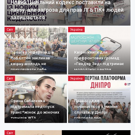
Новий Цивільний кодекс поставили на
паузу, але загроза для прав ЛГБТІК+ людей
залишається
Світ
Україна
Прем’єр Нідерландів
Квірні книги для
Роб Єттен закликав
прифронтових громад:
квірну молодь не
«Гендер Зед» підтримає
приховувати себе
молодіжні центри
Світ
Україна
Орина Сабалєнка
Правосуддя
підтримала недопуск
починається з уміння
транс*жінок до жіночих
слухати: у Дніпрі
турнірів WTA
говорили про
документування
воєнних злочинів
Світ