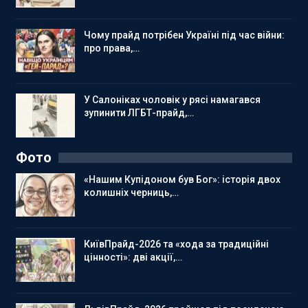
Чому прайд потрібен Україні під час війни:
про права,…
У Салоніках чоловік у рясі намагався
зупинити ЛГБТ-прайд,…
Фото
«Нашим Купідоном був Бог»: історія двох
колишніх черниць,…
КиївПрайд-2026 та «хода за традиційні
цінності»: дві акції,…