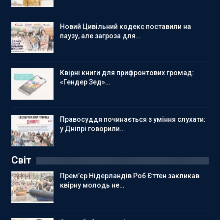
Новий Цивільний кодекс поставили на
паузу, але загроза для…
Квірні книги для прифронтових громад:
«Гендер Зед»…
Правосуддя починається з уміння слухати:
у Дніпрі говорили…
Світ
Прем’єр Нідерландів Роб Єттен закликав
квірну молодь не…