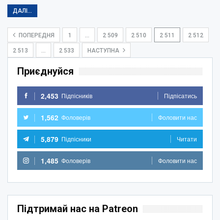
ДАЛІ...
ПОПЕРЕДНЯ
1
…
2 509
2 510
2 511
2 512
2 513
…
2 533
НАСТУПНА
Приєднуйся
2,453
Підпісників
Підпісатись
1,562
Фоловерів
Фоловити нас
5,879
Підпісники
Читати
1,485
Фоловерів
Фоловити нас
Підтримай нас на Patreon