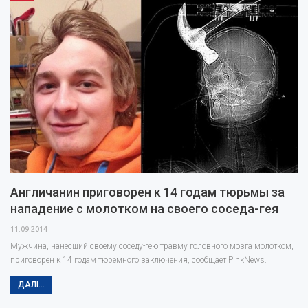
проти…
Англичанин приговорен к 14 годам тюрьмы за
нападение с молотком на своего соседа-гея
11.09.2014
Мужчина, нанесший своему соседу-гею травму головного мозга молотком,
приговорен к 14 годам тюремного заключения, сообщает PinkNews.
ДАЛІ...