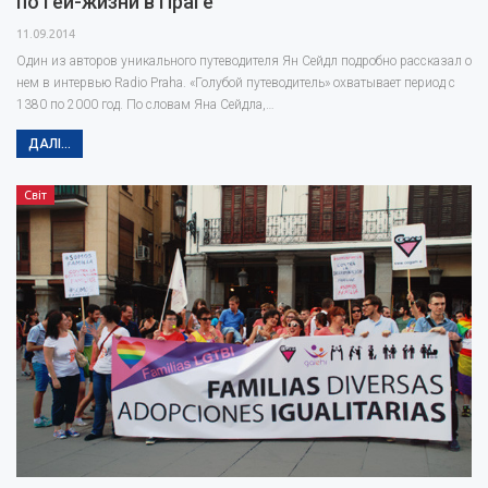
по гей-жизни в Праге
11.09.2014
Один из авторов уникального путеводителя Ян Сейдл подробно рассказал о
нем в интервью Radio Praha. «Голубой путеводитель» охватывает период с
1380 по 2000 год. По словам Яна Сейдла,…
ДАЛІ...
Світ