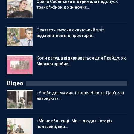
Орина Сабалєнка підтримала недопуск
транс*жінок до жіночих…
Пентагон змусив скаутський зліт
відмовитися від просторів…
Коли ратуша відкривається для Прайду: як
Мюнхен зробив…
Відео
«У тебе дві мами»: історія Ніки та Дар’ї, які
виховують…
«Ми не збоченці. Ми — люди»: історія
полтавки, яка…