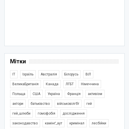
Мітки
IT
Ізраїль
Австралія
Білорусь
ВІЛ
ВеликаБританія
Канада
ЛГБТ
Німеччина
Польща
США
Україна
Франція
активізм
актори
батьківство
військовілгбт
гей
гей_шлюби
гомофобія
дослідження
законодавство
камінґ_аут
кримінал
лесбійки