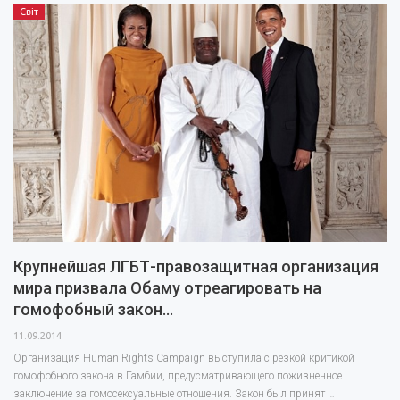
Світ
Крупнейшая ЛГБТ-правозащитная организация
мира призвала Обаму отреагировать на
гомофобный закон…
11.09.2014
Организация Human Rights Campaign выступила с резкой критикой
гомофобного закона в Гамбии, предусматривающего пожизненное
заключение за гомосексуальные отношения. Закон был принят …