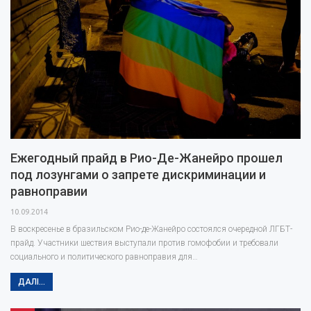
Ежегодный прайд в Рио-Де-Жанейро прошел
под лозунгами о запрете дискриминации и
равноправии
10.09.2014
В воскресенье в бразильском Рио-де-Жанейро состоялся очередной ЛГБТ-
прайд. Участники шествия выступали против гомофобии и требовали
социального и политического равноправия для…
ДАЛІ...