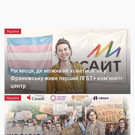
Україна
Рік місця, де можна не ховатися: як у
Франківську живе перший ЛГБТ+ ком’юніті-
центр
Україна