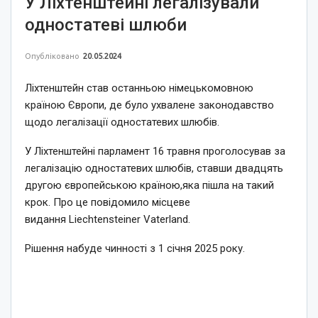
У Ліхтенштейні легалізували
одностатеві шлюби
Опубліковано
20.05.2024
Ліхтенштейн став останньою німецькомовною
країною Європи, де було ухвалене законодавство
щодо легалізації одностатевих шлюбів.
У Ліхтенштейні парламент 16 травня проголосував за
легалізацію одностатевих шлюбів, ставши двадцять
другою європейською країною,яка пішла на такий
крок. Про це повідомило місцеве
видання Liechtensteiner Vaterland.
Рішення набуде чинності з 1 січня 2025 року.