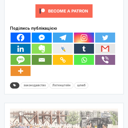
Поділись публікацією
законодавство
Ліхтенштейн
шлюб