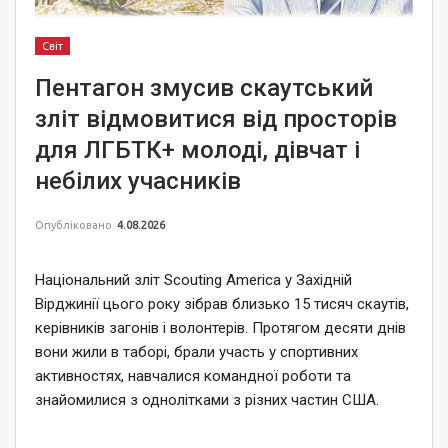
Світ
Пентагон змусив скаутський
зліт відмовитися від просторів
для ЛГБТК+ молоді, дівчат і
небілих учасників
Опубліковано
4.08.2026
Національний зліт Scouting America у Західній
Вірджинії цього року зібрав близько 15 тисяч скаутів,
керівників загонів і волонтерів. Протягом десяти днів
вони жили в таборі, брали участь у спортивних
активностях, навчалися командної роботи та
знайомилися з однолітками з різних частин США.