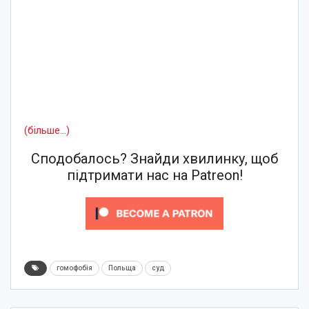
(більше…)
Сподобалось? Знайди хвилинку, щоб
підтримати нас на Patreon!
гомофобія
Польща
суд