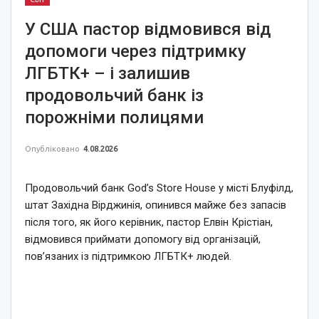
У США пастор відмовився від
допомоги через підтримку
ЛГБТК+ – і залишив
продовольчий банк із
порожніми полицями
Опубліковано
4.08.2026
Продовольчий банк God’s Store House у місті Блуфілд,
штат Західна Вірджинія, опинився майже без запасів
після того, як його керівник, пастор Елвін Крістіан,
відмовився приймати допомогу від організацій,
пов’язаних із підтримкою ЛГБТК+ людей.