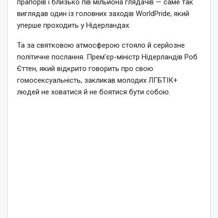
прапорів і близько пів мільйона глядачів — саме так
виглядав один із головних заходів WorldPride, який
уперше проходить у Нідерландах.
Та за святковою атмосферою стояло й серйозне
політичне послання. Прем’єр-міністр Нідерландів Роб
Єттен, який відкрито говорить про свою
гомосексуальність, закликав молодих ЛГБТІК+
людей не ховатися й не боятися бути собою.