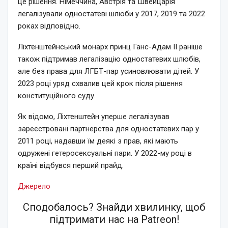
це рішення. Німеччина, Австрія та Швейцарія
легалізували одностатеві шлюби у 2017, 2019 та 2022
роках відповідно.
Ліхтенштейнський монарх принц Ганс-Адам II раніше
також підтримав легалізацію одностатевих шлюбів,
але без права для ЛГБТ-пар усиновлювати дітей. У
2023 році уряд схвалив цей крок після рішення
конституційного суду.
Як відомо, Ліхтенштейн уперше легалізував
зареєстровані партнерства для одностатевих пар у
2011 році, надавши їм деякі з прав, які мають
одружені гетеросексуальні пари. У 2022-му році в
країні відбувся перший прайд.
Джерело
Сподобалось? Знайди хвилинку, щоб
підтримати нас на Patreon!