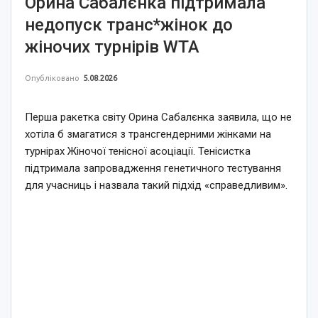
Орина Сабалєнка підтримала
недопуск транс*жінок до
жіночих турнірів WTA
Опубліковано
5.08.2026
Перша ракетка світу Орина Сабалєнка заявила, що не
хотіла б змагатися з трансгендерними жінками на
турнірах Жіночої тенісної асоціації. Тенісистка
підтримала запровадження генетичного тестування
для учасниць і назвала такий підхід «справедливим».