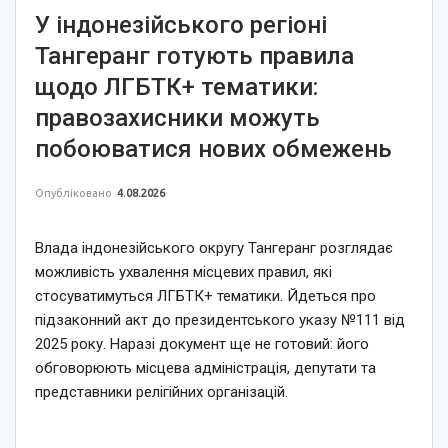
У індонезійського регіоні
Тангеранг готують правила
щодо ЛГБТК+ тематики:
правозахисники можуть
побоюватися нових обмежень
Опубліковано
4.08.2026
Влада індонезійського округу Тангеранг розглядає
можливість ухвалення місцевих правил, які
стосуватимуться ЛГБТК+ тематики. Йдеться про
підзаконний акт до президентського указу №111 від
2025 року. Наразі документ ще не готовий: його
обговорюють місцева адміністрація, депутати та
представники релігійних організацій.