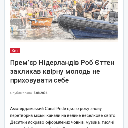
Світ
Прем’єр Нідерландів Роб Єттен
закликав квірну молодь не
приховувати себе
Опубліковано
5.08.2026
Амстердамський Canal Pride цього року знову
перетворив міські канали на велике веселкове свято.
Десятки яскраво оформлених човнів, музика, тисячі