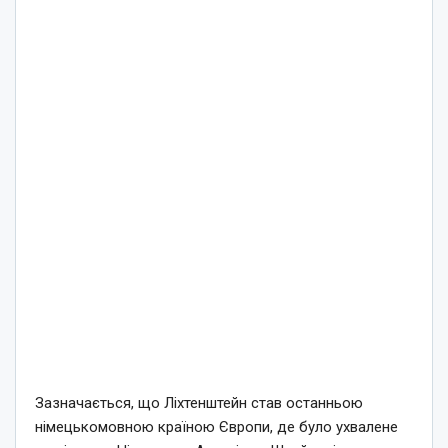
Зазначається, що Ліхтенштейн став останньою
німецькомовною країною Європи, де було ухвалене