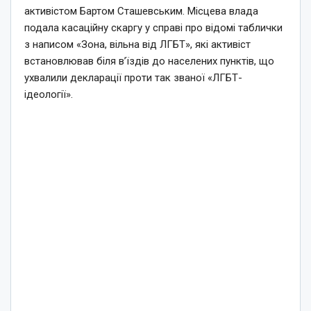
активістом Бартом Сташевським. Місцева влада
подала касаційну скаргу у справі про відомі таблички
з написом «Зона, вільна від ЛГБТ», які активіст
встановлював біля в’їздів до населених пунктів, що
ухвалили декларації проти так званої «ЛГБТ-
ідеології».