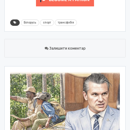
Білорусь
спорт
трансфобія
Залишити коментар