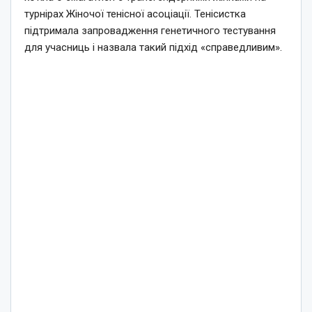
турнірах Жіночої тенісної асоціації. Тенісистка
підтримала запровадження генетичного тестування
для учасниць і назвала такий підхід «справедливим».