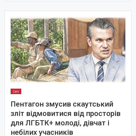
Світ
Пентагон змусив скаутський
зліт відмовитися від просторів
для ЛГБТК+ молоді, дівчат і
небілих учасників