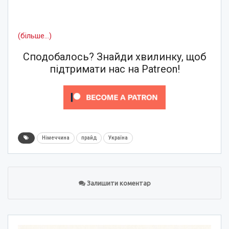
(більше…)
Сподобалось? Знайди хвилинку, щоб
підтримати нас на Patreon!
Німеччина
прайд
Україна
Залишити коментар