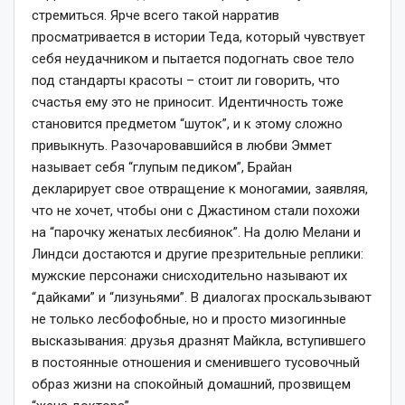
стремиться. Ярче всего такой нарратив
просматривается в истории Теда, который чувствует
себя неудачником и пытается подогнать свое тело
под стандарты красоты – стоит ли говорить, что
счастья ему это не приносит. Идентичность тоже
становится предметом “шуток”, и к этому сложно
привыкнуть. Разочаровавшийся в любви Эммет
называет себя “глупым педиком”, Брайан
декларирует свое отвращение к моногамии, заявляя,
что не хочет, чтобы они с Джастином стали похожи
на “парочку женатых лесбиянок”. На долю Мелани и
Линдси достаются и другие презрительные реплики:
мужские персонажи снисходительно называют их
“дайками” и “лизуньями”. В диалогах проскальзывают
не только лесбофобные, но и просто мизогинные
высказывания: друзья дразнят Майкла, вступившего
в постоянные отношения и сменившего тусовочный
образ жизни на спокойный домашний, прозвищем