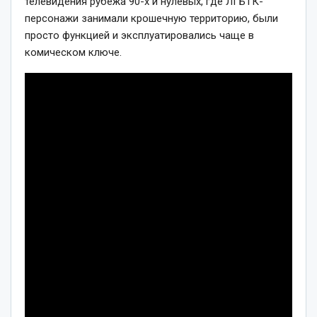
телевидения рубежа 90-х и нулевых, где ЛГБТК-
персонажи занимали крошечную территорию, были
просто функцией и эксплуатировались чаще в
комическом ключе.