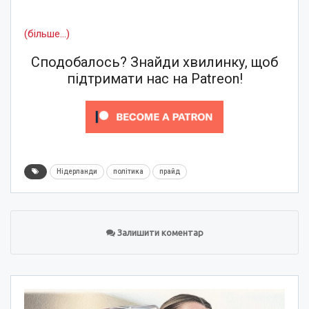
(більше…)
Сподобалось? Знайди хвилинку, щоб
підтримати нас на Patreon!
Нідерланди
політика
прайд
Залишити коментар