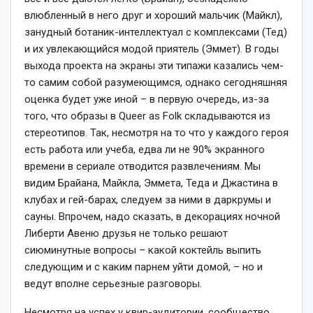
влюбленный в него друг и хороший мальчик (Майкл),
занудный ботаник-интеллектуал с комплексами (Тед)
и их увлекающийся модой приятель (Эммет). В годы
выхода проекта на экраны эти типажи казались чем-
то самим собой разумеющимся, однако сегодняшняя
оценка будет уже иной – в первую очередь, из-за
того, что образы в Queer as Folk складываются из
стереотипов. Так, несмотря на то что у каждого героя
есть работа или учеба, едва ли не 90% экранного
времени в сериале отводится развлечениям. Мы
видим Брайана, Майкла, Эммета, Теда и Джастина в
клубах и гей-барах, следуем за ними в даркрумы и
сауны. Впрочем, надо сказать, в декорациях ночной
Либерти Авеню друзья не только решают
сиюминутные вопросы – какой коктейль выпить
следующим и с каким парнем уйти домой, – но и
ведут вполне серьезные разговоры.
Несмотря на успех у квир-аудитории, сообщество