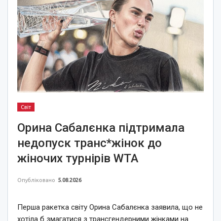
Світ
Орина Сабалєнка підтримала
недопуск транс*жінок до
жіночих турнірів WTA
Опубліковано
5.08.2026
Перша ракетка світу Орина Сабалєнка заявила, що не
хотіла б змагатися з трансгендерними жінками на