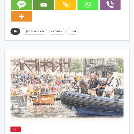
Queer as Folk
серіали
США
Світ