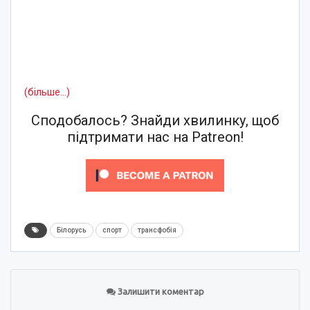
(більше…)
Сподобалось? Знайди хвилинку, щоб
підтримати нас на Patreon!
Білорусь
спорт
трансфобія
Залишити коментар