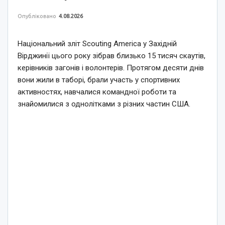
Опубліковано
4.08.2026
Національний зліт Scouting America у Західній
Вірджинії цього року зібрав близько 15 тисяч скаутів,
керівників загонів і волонтерів. Протягом десяти днів
вони жили в таборі, брали участь у спортивних
активностях, навчалися командної роботи та
знайомилися з однолітками з різних частин США.