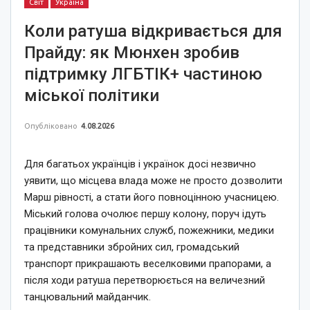
Світ
Україна
Коли ратуша відкривається для
Прайду: як Мюнхен зробив
підтримку ЛГБТІК+ частиною
міської політики
Опубліковано
4.08.2026
Для багатьох українців і українок досі незвично
уявити, що місцева влада може не просто дозволити
Марш рівності, а стати його повноцінною учасницею.
Міський голова очолює першу колону, поруч ідуть
працівники комунальних служб, пожежники, медики
та представники збройних сил, громадський
транспорт прикрашають веселковими прапорами, а
після ходи ратуша перетворюється на величезний
танцювальний майданчик.