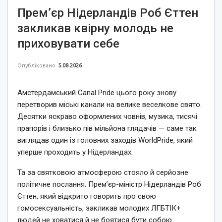
Прем’єр Нідерландів Роб Єттен
закликав квірну молодь не
приховувати себе
Опубліковано
5.08.2026
Амстердамський Canal Pride цього року знову
перетворив міські канали на велике веселкове свято.
Десятки яскраво оформлених човнів, музика, тисячі
прапорів і близько пів мільйона глядачів — саме так
виглядав один із головних заходів WorldPride, який
уперше проходить у Нідерландах.
Та за святковою атмосферою стояло й серйозне
політичне послання. Прем’єр-міністр Нідерландів Роб
Єттен, який відкрито говорить про свою
гомосексуальність, закликав молодих ЛГБТІК+
людей не ховатися й не боятися бути собою.