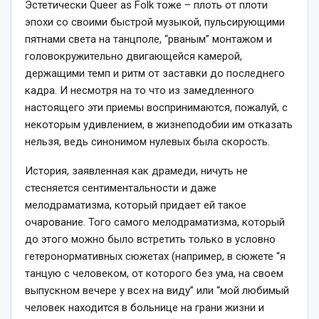
Эстетически Queer as Folk тоже – плоть от плоти
эпохи со своими быстрой музыкой, пульсирующими
пятнами света на танцполе, “рваным” монтажом и
головокружительно двигающейся камерой,
держащими темп и ритм от заставки до последнего
кадра. И несмотря на то что из замедленного
настоящего эти приемы воспринимаются, пожалуй, с
некоторым удивлением, в жизнеподобии им отказать
нельзя, ведь синонимом нулевых была скорость.
История, заявленная как драмеди, ничуть не
стесняется сентиментальности и даже
мелодраматизма, который придает ей такое
очарование. Того самого мелодраматизма, который
до этого можно было встретить только в условно
гетеронормативных сюжетах (например, в сюжете “я
танцую с человеком, от которого без ума, на своем
выпускном вечере у всех на виду” или “мой любимый
человек находится в больнице на грани жизни и