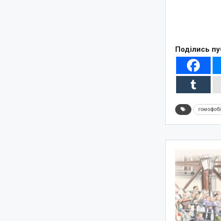
Поділись пу
гомофоб