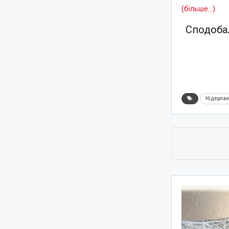
(більше…)
Сподобал
Нідерла