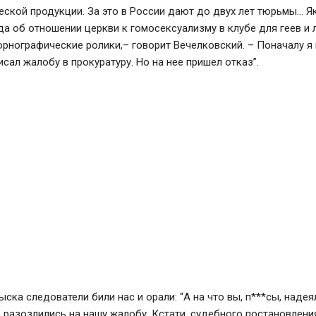
ской продукции. За это в России дают до двух лет тюрьмы… Я
а об отношении церкви к гомосексуализму в клубе для геев и 
орнографические ролики,
– говорит Вечелковский. –
Поначалу я 
исал жалобу в прокуратуру. Но на нее пришел отказ”
.
ыска следователи били нас и орали: “А на что вы, п***сы, надея
 разозлились на нашу жалобу. Кстати, судебного постановлени