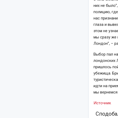
них не было”
полицию, где
нас признани
глаза и выве
этом не узна
мы сразу же 
Лондон”,
– р
Выбор пал на
лондонских 
пришлось по
убежища. Бри
туристическа
идти на прие
мы вернемся 
Источник
Сподобал