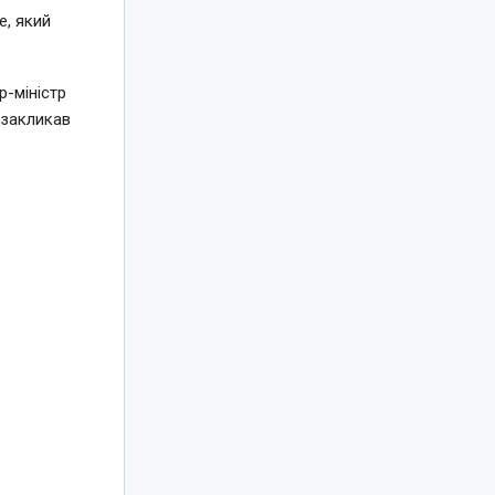
e, який
-міністр
 закликав