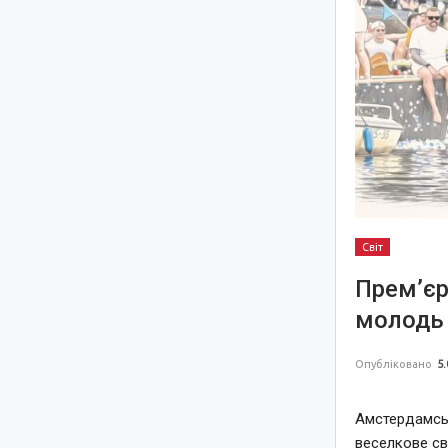
Світ
Прем’єр
молодь 
Опубліковано
5.
Амстердамськ
веселкове св