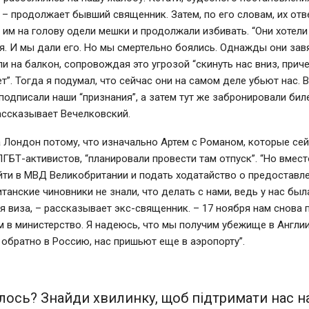
, – продолжает бывший священник. Затем, по его словам, их отв
 им на голову одели мешки и продолжали избивать.
“Они хотели
я. И мы дали его. Но мы смертельно боялись. Однажды они зав
ли на балкон, сопровождая это угрозой “скинуть нас вниз, прич
ет”. Тогда я подумал, что сейчас они на самом деле убьют нас. В
подписали наши “признания”, а затем тут же забронировали бил
ассказывает Вечелковский.
 Лондон потому, что изначально Артем с Романом, которые сей
ЛГБТ-активистов,
“планировали провести там отпуск”. “Но вмест
йти в МВД Великобритании и подать ходатайство о предоставл
танские чиновники не знали, что делать с нами, ведь у нас был
я виза,
– рассказывает экс-священник. –
17 ноября нам снова 
м в министерство. Я надеюсь, что мы получим убежище в Англии
обратно в Россию, нас пришьют еще в аэропорту”.
ось? Знайди хвилинку, щоб підтримати нас на