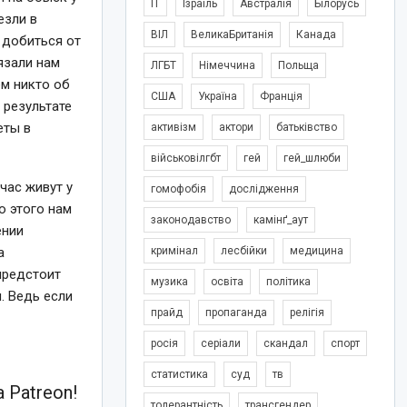
IT
Ізраїль
Австралія
Білорусь
езли в
ВІЛ
ВеликаБританія
Канада
 добиться от
язали нам
ЛГБТ
Німеччина
Польща
ем никто об
США
Україна
Франція
 результате
еты в
активізм
актори
батьківство
військовілгбт
гей
гей_шлюби
час живут у
гомофобія
дослідження
о этого нам
законодавство
камінґ_аут
ении
а
кримінал
лесбійки
медицина
предстоит
музика
освіта
політика
. Ведь если
прайд
пропаганда
релігія
росія
серіали
скандал
спорт
статистика
суд
тв
 Patreon!
толерантність
трансгендер