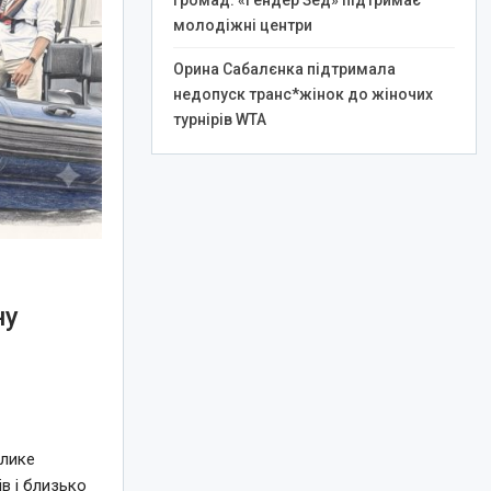
громад: «Гендер Зед» підтримає
молодіжні центри
Орина Сабалєнка підтримала
недопуск транс*жінок до жіночих
турнірів WTA
ну
елике
в і близько