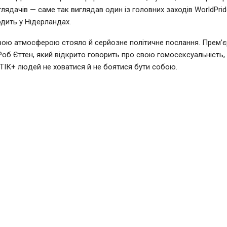
глядачів — саме так виглядав один із головних заходів WorldPrid
дить у Нідерландах.
вою атмосферою стояло й серйозне політичне послання. Прем’єр
Роб Єттен, який відкрито говорить про свою гомосексуальність,
ІК+ людей не ховатися й не боятися бути собою.