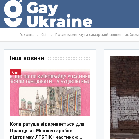
Головна
Світ
После камин-аута самарский священник беж
Інші новини
Світ
Коли ратуша відкривається для
Прайду: як Мюнхен зробив
підтримку ЛГБТІК+ частиною…