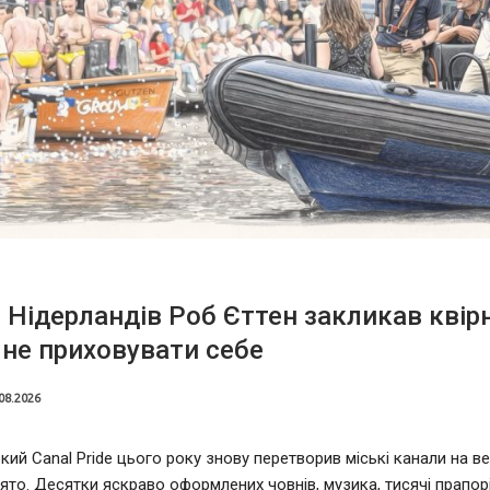
 Нідерландів Роб Єттен закликав квір
не приховувати себе
08.2026
ий Canal Pride цього року знову перетворив міські канали на в
ято. Десятки яскраво оформлених човнів, музика, тисячі прапорі