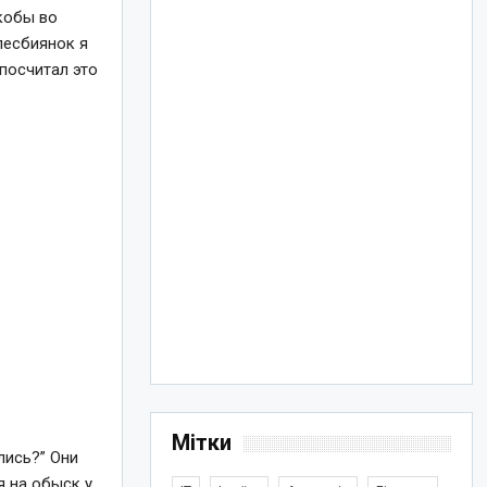
кобы во
лесбиянок я
посчитал это
Мітки
лись?” Они
я на обыск у