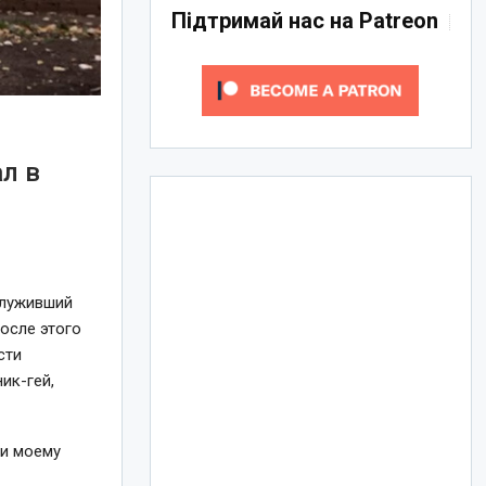
Підтримай нас на Patreon
л в
служивший
После этого
сти
ик-гей,
 и моему