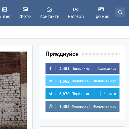
Відео
Фото
Контакти
Patreon
Про нас
Приєднуйся
2,453
Підпісників
Підпісатись
1,562
Фоловерів
Фоловити нас
5,879
Підпісники
Читати
1,485
Фоловерів
Фоловити нас