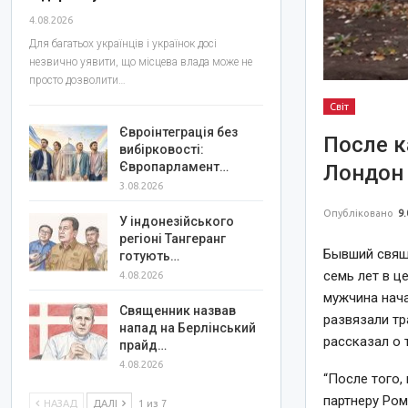
4.08.2026
Для багатьох українців і українок досі
незвично уявити, що місцева влада може не
просто дозволити…
Світ
Євроінтеграція без
После к
вибірковості:
Європарламент…
Лондон
3.08.2026
Опубліковано
9.
У індонезійського
регіоні Тангеранг
Бывший свящ
готують…
семь лет в ц
4.08.2026
мужчина нача
Священник назвав
развязали тр
напад на Берлінський
рассказал о 
прайд…
4.08.2026
“После того,
партнеру Ром
НАЗАД
ДАЛІ
1 из 7