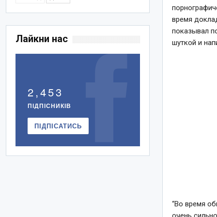
порнографиче
время доклад
показывал п
Лайкни нас
шуткой и нап
2,453
ПІДПІСНИКІВ
ПІДПІСАТИСЬ
“Во время об
очень сильно