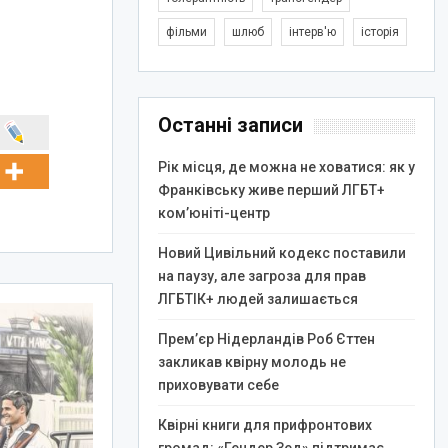
фільми
шлюб
інтерв'ю
історія
Останні записи
Рік місця, де можна не ховатися: як у
Франківську живе перший ЛГБТ+
ком’юніті-центр
Новий Цивільний кодекс поставили
на паузу, але загроза для прав
ЛГБТІК+ людей залишається
Прем’єр Нідерландів Роб Єттен
закликав квірну молодь не
приховувати себе
Квірні книги для прифронтових