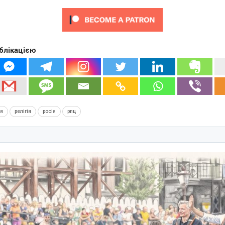
блікацією
ія
релігія
росія
рпц