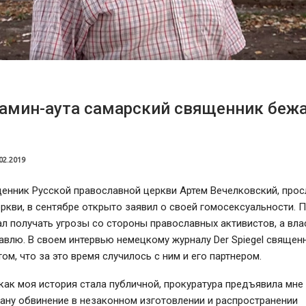
амин-аута самарский священник бежа
02.2019
енник Русской православной церкви Артем Вечелковский, про
еркви, в сентябре открыто заявил о своей гомосексуальности. 
л получать угрозы со стороны православных активистов, а вла
авлю. В своем интервью немецкому журналу Der Spiegel священн
том, что за это время случилось с ним и его партнером.
 как моя история стала публичной, прокуратура предъявила мне
ану обвинение в незаконном изготовлении и распространении