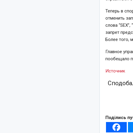
Теперь в спо
отменить зап
слова “SEX”,
запрет предс
Более того, 
Главное упра
пообещало п
Источник
Сподобал
Поділись пу