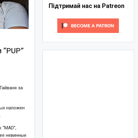
Підтримай нас на Patreon
и “PUP”
Тайваня за
рых наложен
.
к “MAD”,
олее невинные