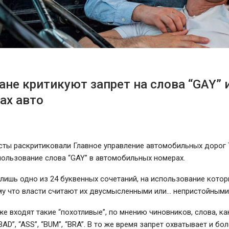
ане критикуют запрет на слова “GAY” 
ах авто
сты раскритиковали Главное управление автомобильных дорог 
пользование слова “GAY” в автомобильных номерах.
 лишь одно из 24 буквенных сочетаний, на использование кото
му что власти считают их двусмысленными или… непристойными
же входят такие “похотливые”, по мнению чиновников, слова, ка
 “BAD”, “ASS”, “BUM”, “BRA”. В то же время запрет охватывает и б