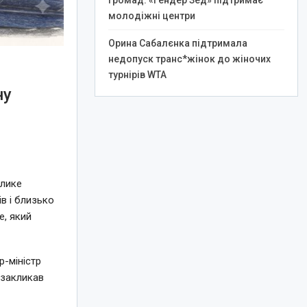
громад: «Гендер Зед» підтримає
молодіжні центри
Орина Сабалєнка підтримала
недопуск транс*жінок до жіночих
турнірів WTA
ну
елике
в і близько
e, який
-міністр
 закликав