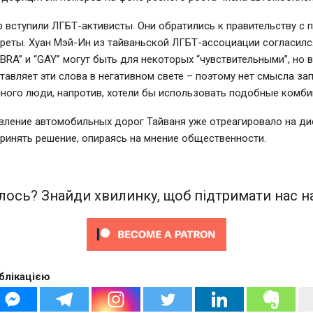
р вступили ЛГБТ-активисты. Они обратились к правительству с
реты. Хуан Мэй-Ин из тайваньской ЛГБТ-ассоциации согласился
 “BRA” и “GAY” могут быть для некоторых “чувствительными”, но
тавляет эти слова в негативном свете – поэтому нет смысла за
много люди, напротив, хотели бы использовать подобные комби
вление автомобильных дорог Тайваня уже отреагировало на ди
ринять решение, опираясь на мнение общественности.
ось? Знайди хвилинку, щоб підтримати нас на
блікацією