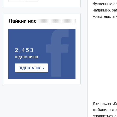
буквенные соч
например, за
животных, а 
Лайкни нас
2,453
ПІДПІСНИКІВ
ПІДПІСАТИСЬ
Как пишет GS
добавило до
справиться с