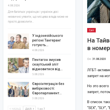
4.08.2026
Для багатьох українців і українок досі
незвично уявити, що місцева влада може не
просто дозволити…
Світ
У індонезійського
На Тайв
регіоні Тангеранг
готують…
в номер
4.08.2026
On
31.08.2020
Пентагон змусив
скаутський зліт
відмовитися від…
ЛГБТ-активи
5.08.2026
запрет на ис
Євроінтеграція без
Но это всего
вибірковості:
запрет, пото
Європарламент…
3.08.2026
В список так
“SEX”, “SLY”,
НАЗАД
ДАЛІ
1 из 7