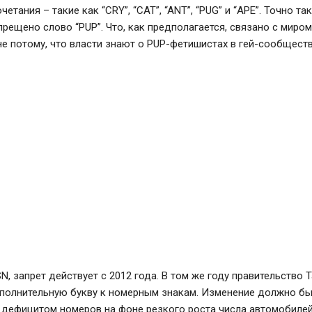
етания – такие как “CRY”, “CAT”, “ANT”, “PUG” и “APE”. Точно так
прещено слово “PUP”. Что, как предполагается, связано с миро
не потому, что власти знают о PUP-фетишистах в гей-сообществ
N, запрет действует с 2012 года. В том же году правительство 
полнительную букву к номерным знакам. Изменение должно б
 дефицитом номеров на фоне резкого роста числа автомобилей