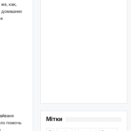
 же, как,
м домашних
е.
Тайваня
Мітки
ыло помочь
.