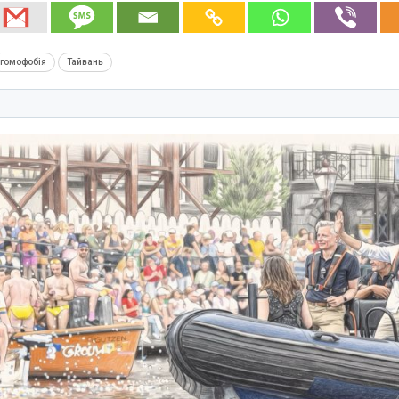
гомофобія
Тайвань