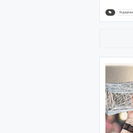
Нідерла