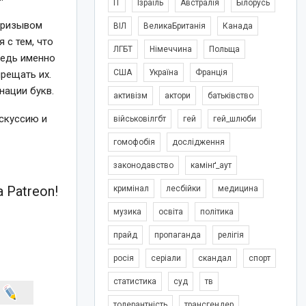
IT
Ізраїль
Австралія
Білорусь
 призывом
ВІЛ
ВеликаБританія
Канада
 с тем, что
ЛГБТ
Німеччина
Польща
 ведь именно
США
Україна
Франція
прещать их.
нации букв.
активізм
актори
батьківство
скуссию и
військовілгбт
гей
гей_шлюби
гомофобія
дослідження
законодавство
камінґ_аут
 Patreon!
кримінал
лесбійки
медицина
музика
освіта
політика
прайд
пропаганда
релігія
росія
серіали
скандал
спорт
статистика
суд
тв
толерантність
трансгендер