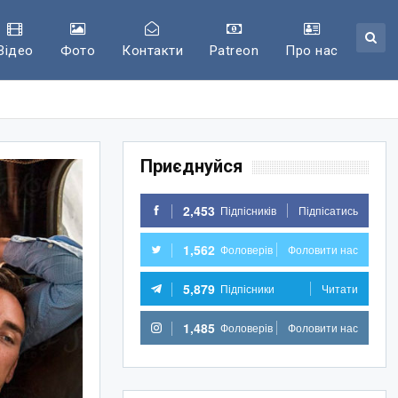
Відео
Фото
Контакти
Patreon
Про нас
Приєднуйся
2,453
Підпісників
Підпісатись
1,562
Фоловерів
Фоловити нас
5,879
Підпісники
Читати
1,485
Фоловерів
Фоловити нас