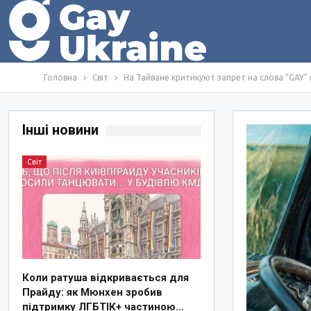
Головна
Світ
На Тайване критикуют запрет на слова “GAY” 
Інші новини
Світ
Коли ратуша відкривається для
Прайду: як Мюнхен зробив
підтримку ЛГБТІК+ частиною…