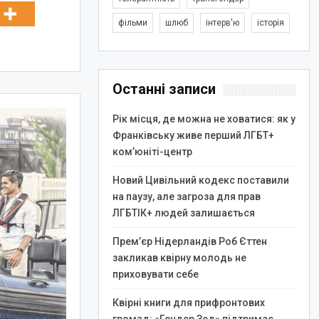
фільми
шлюб
інтерв'ю
історія
Останні записи
Рік місця, де можна не ховатися: як у
Франківську живе перший ЛГБТ+
ком’юніті-центр
Новий Цивільний кодекс поставили
на паузу, але загроза для прав
ЛГБТІК+ людей залишається
Прем’єр Нідерландів Роб Єттен
закликав квірну молодь не
приховувати себе
Квірні книги для прифронтових