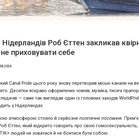
 Нідерландів Роб Єттен закликав квір
не приховувати себе
08.2026
ий Canal Pride цього року знову перетворив міські канали на в
ято. Десятки яскраво оформлених човнів, музика, тисячі прапорі
глядачів — саме так виглядав один із головних заходів WorldPrid
дить у Нідерландах.
вою атмосферою стояло й серйозне політичне послання. Прем’єр
Роб Єттен, який відкрито говорить про свою гомосексуальність,
ІК+ людей не ховатися й не боятися бути собою.