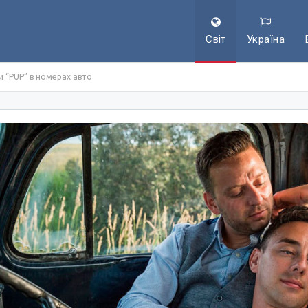
Світ
Україна
и “PUP” в номерах авто