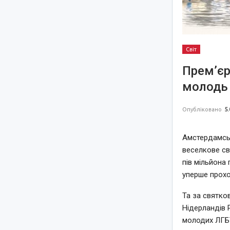
Світ
Прем’єр
молодь 
Опубліковано
5.
Амстердамськ
веселкове св
пів мільйона 
уперше прохо
Та за святко
Нідерландів 
молодих ЛГБТ