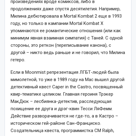
произведениях вроде комиксов, либо в
продолжениях даже спустя десятилетия. Например,
Милина дебютировала в Mortal Kombat 2 еще в 1993
году, но только в кампании Mortal Kombat X
упоминаются ее романтические отношения (или как
минимум явная взаимная симпатия) с Таней. С одной
стороны, это реткон (переписывание канона), с
другой – никто ведь раньше и не говорил, что Милина
гетеро.
Если в Moonmist репрезентация ЛГБТ-людей была
мимолетной, то уже в 1989 году на Mac вышел другой
детективный квест Caper in the Castro, посвященный
квир-тематике целиком. Главная героиня Трэкер
МакДюк – лесбиянка-детектив, расследующая
похищение ее друга и дрэг-квин Тесси ЛяФемм.
Действие разворачивается не где-то, а в Кастро –
историческом гей-районе Сан-Франциско.
Создательница квеста, программистка CM Ralph,