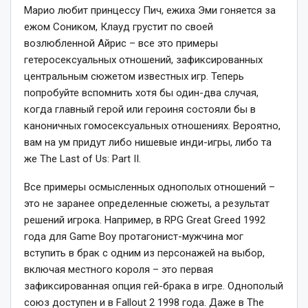
Марио любит принцессу Пич, ежиха Эми гоняется за
ежом Соником, Клауд грустит по своей
возлюбленной Айрис – все это примеры
гетеросексуальных отношений, зафиксированных
центральным сюжетом известных игр. Теперь
попробуйте вспомнить хотя бы один-два случая,
когда главный герой или героиня состояли бы в
каноничных гомосексуальных отношениях. Вероятно,
вам на ум придут либо нишевые инди-игры, либо та
же The Last of Us: Part II.
Все примеры осмысленных однополых отношений –
это не заранее определенные сюжеты, а результат
решений игрока. Например, в RPG Great Greed 1992
года для Game Boy протагонист-мужчина мог
вступить в брак с одним из персонажей на выбор,
включая местного короля – это первая
зафиксированная опция гей-брака в игре. Однополый
союз доступен и в Fallout 2 1998 года. Даже в The