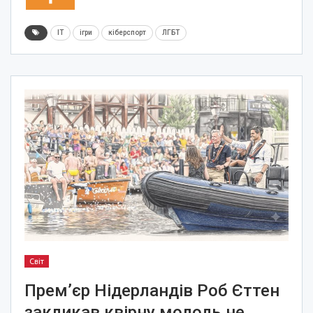
IT
ігри
кіберспорт
ЛГБТ
Світ
Прем’єр Нідерландів Роб Єттен
закликав квірну молодь не