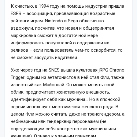
К счастью, в 1994 году на помощь индустрии пришла
ESRB – ассоциация, присваивающая возрастные
рейтинги играм. Nintendo и Sega облегченно
вздохнули, посчитав, что новая и общепринятая
маркировка сможет в достаточной мере
информировать покупателей о содержании их
релизов – если пользователь чем-то оскорбится, то
не сможет засудить издателей.
Уже через год на SNES вышла культовая jRPG Chrono
Trigger: одним из антагонистов в ней стал Фли, также
известный как Майоннай. Он может менять свой
облик, предпочитает женственную внешность,
идентифицирует себя как мужчина… Но в японской
версии использует местоимения женского рода. В
целом Фли можно считать даже не трансгендером, а
небинарным или гендерквир персонажем (не
определяющим себя конкретно как мужчина или
женщина). Однако к удачным примерам