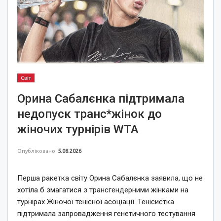
Світ
Орина Сабалєнка підтримала
недопуск транс*жінок до
жіночих турнірів WTA
Опубліковано
5.08.2026
Перша ракетка світу Орина Сабалєнка заявила, що не
хотіла б змагатися з трансгендерними жінками на
турнірах Жіночої тенісної асоціації. Тенісистка
підтримала запровадження генетичного тестування