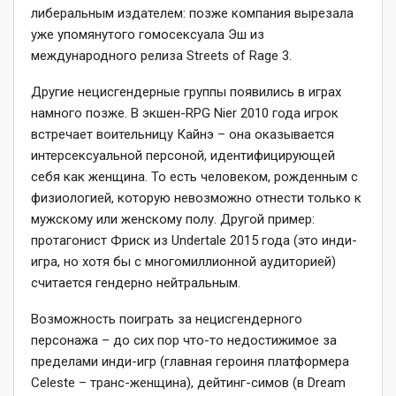
либеральным издателем: позже компания вырезала
уже упомянутого гомосексуала Эш из
международного релиза Streets of Rage 3.
Другие нецисгендерные группы появились в играх
намного позже. В экшен-RPG Nier 2010 года игрок
встречает воительницу Кайнэ – она оказывается
интерсексуальной персоной, идентифицирующей
себя как женщина. То есть человеком, рожденным с
физиологией, которую невозможно отнести только к
мужскому или женскому полу. Другой пример:
протагонист Фриск из Undertale 2015 года (это инди-
игра, но хотя бы с многомиллионной аудиторией)
считается гендерно нейтральным.
Возможность поиграть за нецисгендерного
персонажа – до сих пор что-то недостижимое за
пределами инди-игр (главная героиня платформера
Celeste – транс-женщина), дейтинг-симов (в Dream