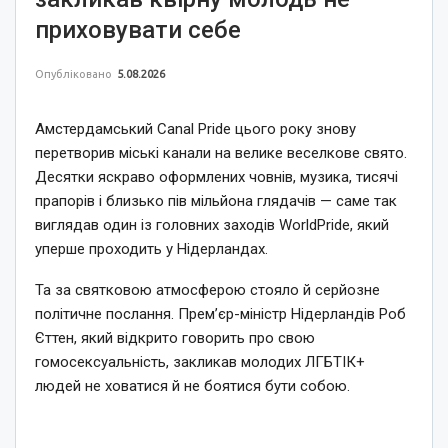
приховувати себе
Опубліковано
5.08.2026
Амстердамський Canal Pride цього року знову
перетворив міські канали на велике веселкове свято.
Десятки яскраво оформлених човнів, музика, тисячі
прапорів і близько пів мільйона глядачів — саме так
виглядав один із головних заходів WorldPride, який
уперше проходить у Нідерландах.
Та за святковою атмосферою стояло й серйозне
політичне послання. Прем’єр-міністр Нідерландів Роб
Єттен, який відкрито говорить про свою
гомосексуальність, закликав молодих ЛГБТІК+
людей не ховатися й не боятися бути собою.