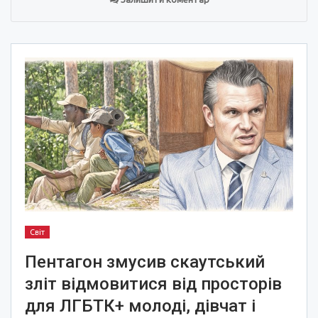
Світ
Пентагон змусив скаутський
зліт відмовитися від просторів
для ЛГБТК+ молоді, дівчат і