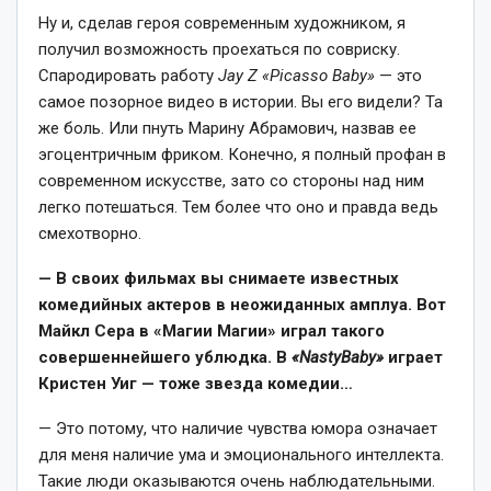
Ну и, сделав героя современным художником, я
получил возможность проехаться по совриску.
Спародировать работу
Jay Z «Picasso Baby»
— это
самое позорное видео в истории. Вы его видели? Та
же боль. Или пнуть Марину Абрамович, назвав ее
эгоцентричным фриком. Конечно, я полный профан в
современном искусстве, зато со стороны над ним
легко потешаться. Тем более что оно и правда ведь
смехотворно.
— В своих фильмах вы снимаете известных
комедийных актеров в неожиданных амплуа. Вот
Майкл Сера в «Магии Магии» играл такого
совершеннейшего ублюдка. В
«
Nasty
Baby
»
играет
Кристен Уиг — тоже звезда комедии…
— Это потому, что наличие чувства юмора означает
для меня наличие ума и эмоционального интеллекта.
Такие люди оказываются очень наблюдательными.