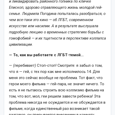
и ликвидировать районного гопника по кличке
Епископ, здорово отравляющего жизнь молодой гей-
семье. Людмила Погодина попыталась разобраться, о
чем все-таки это кино — об ЛГБТ, современном
искусстве или насилии. А в результате выслушала
подробную лекцию о временных стратегиях борьбы с
гомофобией — и их тщетности в перспективе коллапса
цивилизации.
— То, как вы работаете с ЛГБТ-темой…
—
(перебивает)
Стоп-стоп! Смотрите: я забыл о том,
что я — гей, с тех пор как мне исполнилось 14. Для
меня это сейчас вообще не проблема. Тот факт, что
герои моего фильма — гей-пара, не значит ничего. То
есть я не пытаюсь строить всю коллизию фильма на
том, что вот, мол, геи решили завести ребенка! Эта
проблема никогда не осуждается и не обсуждается в
фильме; когда единственный раз возникает такой
разговор, он прерывается внесением в комнату