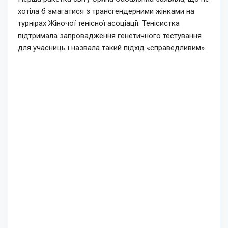
хотіла б змагатися з трансгендерними жінками на
турнірах Жіночої тенісної асоціації. Тенісистка
підтримала запровадження генетичного тестування
для учасниць і назвала такий підхід «справедливим».