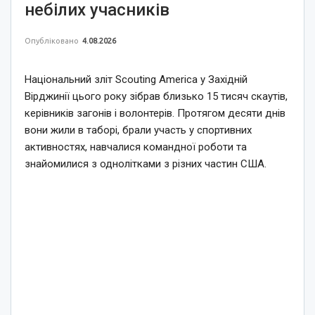
небілих учасників
Опубліковано
4.08.2026
Національний зліт Scouting America у Західній
Вірджинії цього року зібрав близько 15 тисяч скаутів,
керівників загонів і волонтерів. Протягом десяти днів
вони жили в таборі, брали участь у спортивних
активностях, навчалися командної роботи та
знайомилися з однолітками з різних частин США.