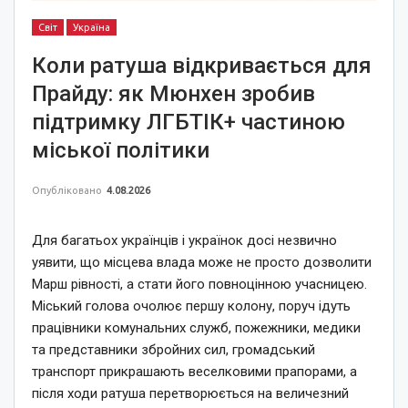
Світ
Україна
Коли ратуша відкривається для
Прайду: як Мюнхен зробив
підтримку ЛГБТІК+ частиною
міської політики
Опубліковано
4.08.2026
Для багатьох українців і українок досі незвично
уявити, що місцева влада може не просто дозволити
Марш рівності, а стати його повноцінною учасницею.
Міський голова очолює першу колону, поруч ідуть
працівники комунальних служб, пожежники, медики
та представники збройних сил, громадський
транспорт прикрашають веселковими прапорами, а
після ходи ратуша перетворюється на величезний