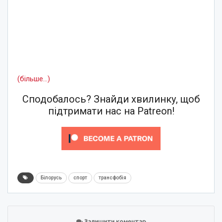
(більше…)
Сподобалось? Знайди хвилинку, щоб
підтримати нас на Patreon!
Білорусь
спорт
трансфобія
Залишити коментар