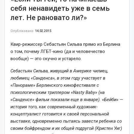
себя ненавидеть уже в семь
лет. Не рановато ли?»
Опубліковано
14.02.2015
Квир-режиссер Себастьян Сильва прямо из Берлина
о том, почему ЛГБТ-кино (да и человечество
вообще) — это скучно и устарело.
Себастьян Сильва, живущий в Америке чилиец,
любимец «Санденса»,
в этом году участвует в
«Панораме» Берлинского кинофестиваля с
психологическим триллером «
Nasty
Baby
» (на
«Санденсе» фильм показали еще в январе). «Бейби» —
история того, как современный художник-
концептуалист готовится к своей персональной
выставке, одновременно пытаясь завести ребенка со
своим бойфрендом и их общей подругой (Кристен Уиг)