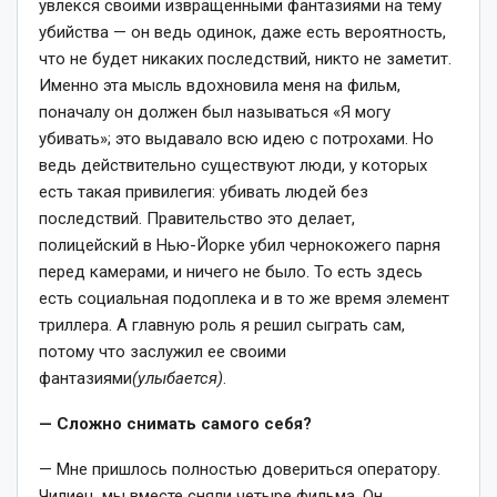
увлекся своими извращенными фантазиями на тему
убийства — он ведь одинок, даже есть вероятность,
что не будет никаких последствий, никто не заметит.
Именно эта мысль вдохновила меня на фильм,
поначалу он должен был называться «Я могу
убивать»; это выдавало всю идею с потрохами. Но
ведь действительно существуют люди, у которых
есть такая привилегия: убивать людей без
последствий. Правительство это делает,
полицейский в Нью-Йорке убил чернокожего парня
перед камерами, и ничего не было. То есть здесь
есть социальная подоплека и в то же время элемент
триллера. А главную роль я решил сыграть сам,
потому что заслужил ее своими
фантазиями
(улыбается)
.
— Сложно снимать самого себя?
— Мне пришлось полностью довериться оператору.
Чилиец, мы вместе сняли четыре фильма. Он