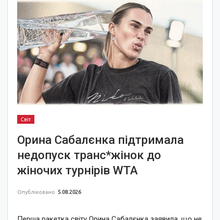
Світ
Орина Сабалєнка підтримала
недопуск транс*жінок до
жіночих турнірів WTA
Опубліковано
5.08.2026
Перша ракетка світу Орина Сабалєнка заявила, що не