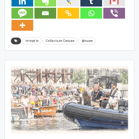
інтерв'ю
Себастьян Сильва
фільми