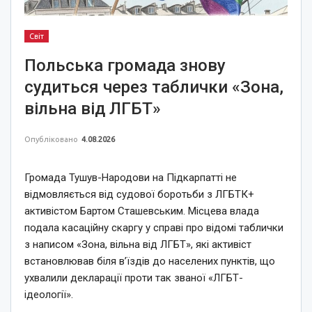
Світ
Польська громада знову
судиться через таблички «Зона,
вільна від ЛГБТ»
Опубліковано
4.08.2026
Громада Тушув-Народови на Підкарпатті не
відмовляється від судової боротьби з ЛГБТК+
активістом Бартом Сташевським. Місцева влада
подала касаційну скаргу у справі про відомі таблички
з написом «Зона, вільна від ЛГБТ», які активіст
встановлював біля в’їздів до населених пунктів, що
ухвалили декларації проти так званої «ЛГБТ-
ідеології».