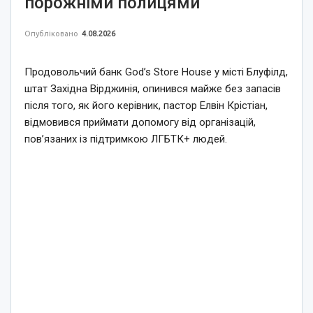
порожніми полицями
Опубліковано
4.08.2026
Продовольчий банк God’s Store House у місті Блуфілд,
штат Західна Вірджинія, опинився майже без запасів
після того, як його керівник, пастор Елвін Крістіан,
відмовився приймати допомогу від організацій,
пов’язаних із підтримкою ЛГБТК+ людей.