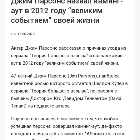
Джим Парсонс назвал каминг-
аут в 2012 году “великим
событием” своей жизни
On
16.08.2020
Актер Джим Парсонс рассказал о причинах ухода из
сериала “Теория большого взрыва” и назвал каминг-
аут в 2012 году “великим событием” своей жизни.
47-летний Джим Парсонс (Jim Parsons), наиболее
известной ролью которого остается Шелдон Купер в
сериале “Теория большого взрыва”, поговорил с
бывшим Доктором Кто Дэвидом Теннантом (David
Tenant) на подкасте актера.
Парсонс согласился с мнением о том, что любая
успешная персона, совершая каминг-аут, де-факто
попадает в ряды гей-активистов. “Абсолютно точно,