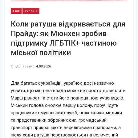
Світ
Україна
Коли ратуша відкривається для
Прайду: як Мюнхен зробив
підтримку ЛГБТІК+ частиною
міської політики
Опубліковано
4.08.2026
Для багатьох українців і українок досі незвично
уявити, що місцева влада може не просто дозволити
Марш рівності, а стати його повноцінною учасницею.
Міський голова очолює першу колону, поруч ідуть
працівники комунальних служб, пожежники, медики
та представники збройних сил, громадський
транспорт прикрашають веселковими прапорами, а
після ходи ратуша перетворюється на величезний