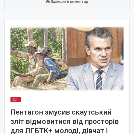
Залишити коментар
Світ
Пентагон змусив скаутський
зліт відмовитися від просторів
для ЛГБТК+ молоді, дівчат і