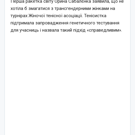
Перша ракетка світу Орина Сабалєнка заявила, що не
хотіла б змагатися з трансгендерними жінками на
турнірах Жіночої тенісної асоціації. Тенісистка
підтримала запровадження генетичного тестування
для учасниць і назвала такий підхід «справедливим».