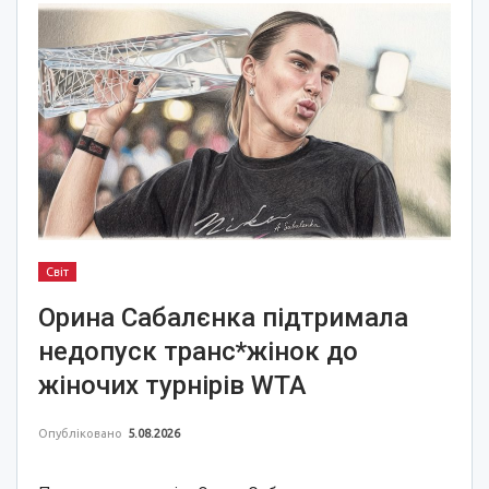
Світ
Орина Сабалєнка підтримала
недопуск транс*жінок до
жіночих турнірів WTA
Опубліковано
5.08.2026