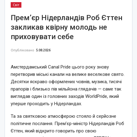
Світ
Прем’єр Нідерландів Роб Єттен
закликав квірну молодь не
приховувати себе
Опубліковано
5.08.2026
Амстердамський Canal Pride цього року знову
перетворив міські канали на велике веселкове свято.
Десятки яскраво оформлених човнів, музика, тисячі
прапорів і близько пів мільйона глядачів — саме так
виглядав один із головних заходів WorldPride, який
уперше проходить у Нідерландах.
Та за святковою атмосферою стояло й серйозне
політичне послання. Прем’єр-міністр Нідерландів Роб
Єттен, який відкрито говорить про свою