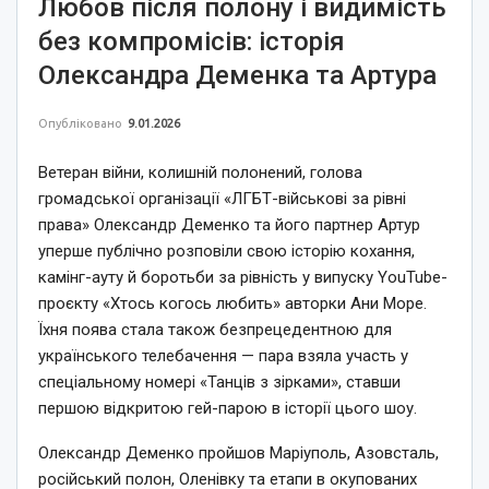
Любов після полону і видимість
без компромісів: історія
Олександра Деменка та Артура
Опубліковано
9.01.2026
Ветеран війни, колишній полонений, голова
громадської організації «ЛГБТ-військові за рівні
права» Олександр Деменко та його партнер Артур
уперше публічно розповіли свою історію кохання,
камінг-ауту й боротьби за рівність у випуску YouTube-
проєкту «Хтось когось любить» авторки Ани Море.
Їхня поява стала також безпрецедентною для
українського телебачення — пара взяла участь у
спеціальному номері «Танців з зірками», ставши
першою відкритою гей-парою в історії цього шоу.
Олександр Деменко пройшов Маріуполь, Азовсталь,
російський полон, Оленівку та етапи в окупованих