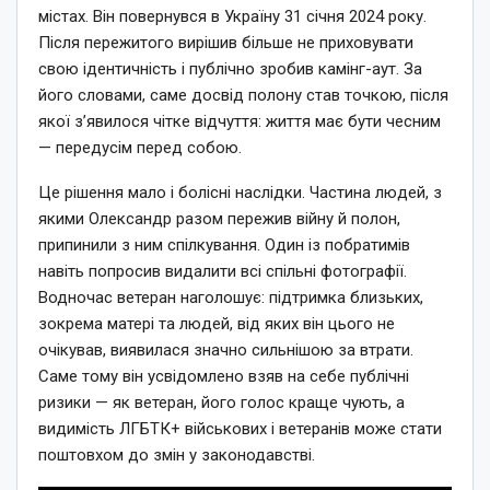
містах. Він повернувся в Україну 31 січня 2024 року.
Після пережитого вирішив більше не приховувати
свою ідентичність і публічно зробив камінг-аут. За
його словами, саме досвід полону став точкою, після
якої з’явилося чітке відчуття: життя має бути чесним
— передусім перед собою.
Це рішення мало і болісні наслідки. Частина людей, з
якими Олександр разом пережив війну й полон,
припинили з ним спілкування. Один із побратимів
навіть попросив видалити всі спільні фотографії.
Водночас ветеран наголошує: підтримка близьких,
зокрема матері та людей, від яких він цього не
очікував, виявилася значно сильнішою за втрати.
Саме тому він усвідомлено взяв на себе публічні
ризики — як ветеран, його голос краще чують, а
видимість ЛГБТК+ військових і ветеранів може стати
поштовхом до змін у законодавстві.