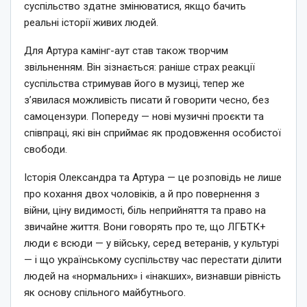
суспільство здатне змінюватися, якщо бачить
реальні історії живих людей.
Для Артура камінг-аут став також творчим
звільненням. Він зізнається: раніше страх реакції
суспільства стримував його в музиці, тепер же
з’явилася можливість писати й говорити чесно, без
самоцензури. Попереду — нові музичні проєкти та
співпраці, які він сприймає як продовження особистої
свободи.
Історія Олександра та Артура — це розповідь не лише
про кохання двох чоловіків, а й про повернення з
війни, ціну видимості, біль неприйняття та право на
звичайне життя. Вони говорять про те, що ЛГБТК+
люди є всюди — у війську, серед ветеранів, у культурі
— і що українському суспільству час перестати ділити
людей на «нормальних» і «інакших», визнавши рівність
як основу спільного майбутнього.