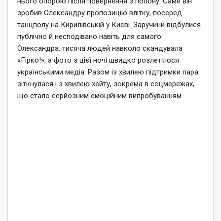
нього опорою після повернення з полону. Саме він
зробив Олександру пропозицію влітку, посеред
танцполу на Кирилівській у Києві. Заручини відбулися
публічно й несподівано навіть для самого
Олександра: тисяча людей навколо скандувала
«Гірко!», а фото з цієї ночі швидко розлетілося
українськими медіа. Разом із хвилею підтримки пара
зіткнулася і з хвилею хейту, зокрема в соцмережах,
що стало серйозним емоційним випробуванням.