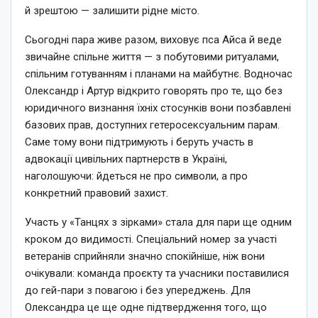
й зрештою — залишити рідне місто.
Сьогодні пара живе разом, виховує пса Айса й веде
звичайне спільне життя — з побутовими ритуалами,
спільним готуванням і планами на майбутнє. Водночас
Олександр і Артур відкрито говорять про те, що без
юридичного визнання їхніх стосунків вони позбавлені
базових прав, доступних гетеросексуальним парам.
Саме тому вони підтримують і беруть участь в
адвокації цивільних партнерств в Україні,
наголошуючи: йдеться не про символи, а про
конкретний правовий захист.
Участь у «Танцях з зірками» стала для пари ще одним
кроком до видимості. Спеціальний номер за участі
ветеранів сприйняли значно спокійніше, ніж вони
очікували: команда проєкту та учасники поставилися
до гей-пари з повагою і без упереджень. Для
Олександра це ще одне підтвердження того, що