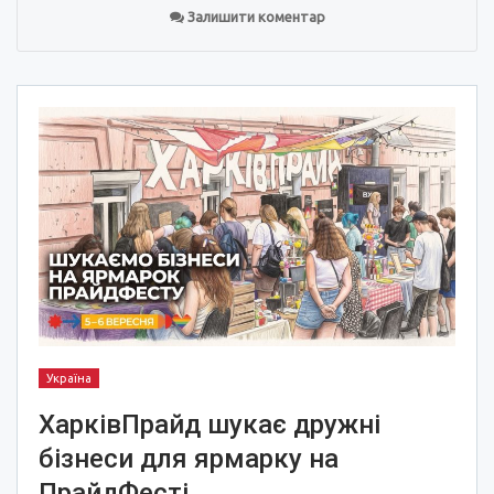
Залишити коментар
Україна
ХарківПрайд шукає дружні
бізнеси для ярмарку на
ПрайдФесті