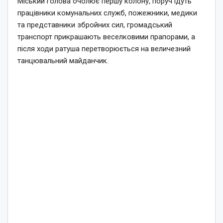
Міський голова очолює першу колону, поруч ідуть
працівники комунальних служб, пожежники, медики
та представники збройних сил, громадський
транспорт прикрашають веселковими прапорами, а
після ходи ратуша перетворюється на величезний
танцювальний майданчик.