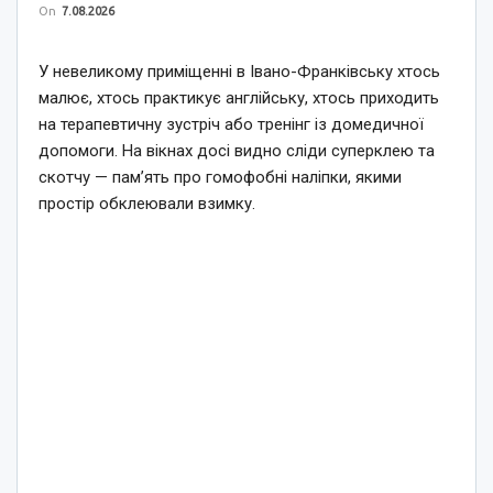
On
7.08.2026
У невеликому приміщенні в Івано-Франківську хтось
малює, хтось практикує англійську, хтось приходить
на терапевтичну зустріч або тренінг із домедичної
допомоги. На вікнах досі видно сліди суперклею та
скотчу — пам’ять про гомофобні наліпки, якими
простір обклеювали взимку.