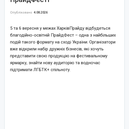
Опубліковано
4.08.2026
5 та 6 вересня у межах ХарківПрайду відбудеться
благодійно-освітній ПрайдФест – одна з найбільших
подій такого формату на сході України. Організатори
вже відкрили набір дружніх бізнесів, які хочуть
представити свою продукцію на фестивальному
ярмарку, знайти нову аудиторію та водночас
підтримати ЛГБТК+ спільноту.