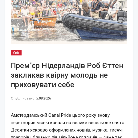
Світ
Прем’єр Нідерландів Роб Єттен
закликав квірну молодь не
приховувати себе
Опубліковано
5.08.2026
Амстердамський Canal Pride цього року знову
перетворив міські канали на велике веселкове свято.
Десятки яскраво оформлених човнів, музика, тисячі
прапорів і близько пів мільйона глядачів — саме так