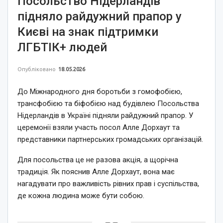
Посольство Нідерландів
підняло райдужний прапор у
Києві на знак підтримки
ЛГБТІК+ людей
Опубліковано
18.05.2026
До Міжнародного дня боротьби з гомофобією,
трансфобією та біфобією над будівлею Посольства
Нідерландів в Україні підняли райдужний прапор. У
церемонії взяли участь посол Алле Дорхаут та
представники партнерських громадських організацій.
Для посольства це не разова акція, а щорічна
традиція. Як пояснив Алле Дорхаут, вона має
нагадувати про важливість рівних прав і суспільства,
де кожна людина може бути собою.