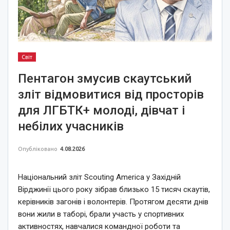
Світ
Пентагон змусив скаутський
зліт відмовитися від просторів
для ЛГБТК+ молоді, дівчат і
небілих учасників
Опубліковано
4.08.2026
Національний зліт Scouting America у Західній
Вірджинії цього року зібрав близько 15 тисяч скаутів,
керівників загонів і волонтерів. Протягом десяти днів
вони жили в таборі, брали участь у спортивних
активностях, навчалися командної роботи та