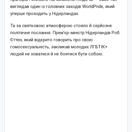
виглядав один із головних заходів WorldPride, який
уперше проходить у Нідерландах.
Та за святковою атмосферою стояло й серйозне
політичне послання. Прем’єр-міністр Нідерландів Роб
Єттен, який відкрито говорить про свою
гомосексуальність, закликав молодих ЛГБТІК+
людей не ховатися й не боятися бути собою.