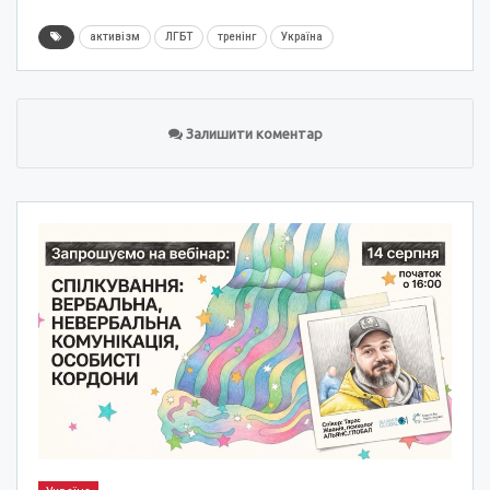
активізм
ЛГБТ
тренінг
Україна
Залишити коментар