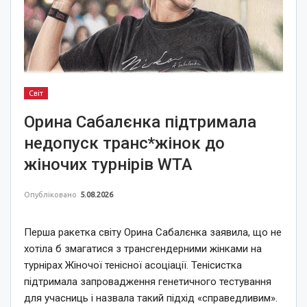
Світ
Орина Сабалєнка підтримала
недопуск транс*жінок до
жіночих турнірів WTA
Опубліковано
5.08.2026
Перша ракетка світу Орина Сабалєнка заявила, що не
хотіла б змагатися з трансгендерними жінками на
турнірах Жіночої тенісної асоціації. Тенісистка
підтримала запровадження генетичного тестування
для учасниць і назвала такий підхід «справедливим».