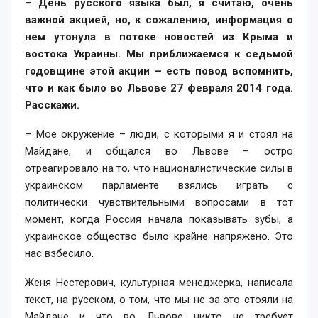
–
День русского языка был, я считаю, очень
важной акцией, но, к сожалению, информация о
нем утонула в потоке новостей из Крыма и
востока Украины. Мы приближаемся к седьмой
годовщине этой акции – есть повод вспомнить,
что и как было во Львове 27 февраля 2014 года.
Расскажи.
– Мое окружение – люди, с которыми я и стоял на
Майдане, и общался во Львове – остро
отреагировало на то, что националистические силы в
украинском парламенте взялись играть с
политически чувствительными вопросами в тот
момент, когда Россия начала показывать зубы, а
украинское общество было крайне напряжено. Это
нас взбесило.
Женя Нестерович, культурная менеджерка, написала
текст, на русском, о том, что мы не за это стояли на
Майдане и что во Львове никто не требует