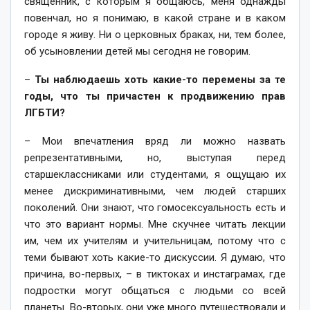
священник, с которым я общаюсь, меня однажды
повенчал, но я понимаю, в какой стране и в каком
городе я живу. Ни о церковных браках, ни, тем более,
об усыновлении детей мы сегодня не говорим.
–
Ты наблюдаешь хоть какие-то перемены за те
годы, что ты причастен к продвижению прав
ЛГБТИ?
– Мои впечатления вряд ли можно назвать
репрезентативными, но, выступая перед
старшеклассниками или студентами, я ощущаю их
менее дискриминативными, чем людей старших
поколений. Они знают, что гомосексуальность есть и
что это вариант нормы. Мне скучнее читать лекции
им, чем их учителям и учительницам, потому что с
теми бывают хоть какие-то дискуссии. Я думаю, что
причина, во-первых, – в тиктоках и инстаграмах, где
подростки могут общаться с людьми со всей
планеты. Во-вторых, они уже много путешествовали и