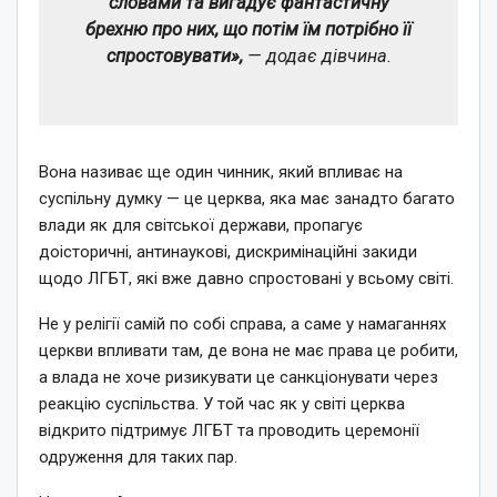
словами та вигадує фантастичну
брехню про них, що потім їм потрібно її
спростовувати»,
— додає дівчина.
Вона називає ще один чинник, який впливає на
суспільну думку — це церква, яка має занадто багато
влади як для світської держави, пропагує
доісторичні, антинаукові, дискримінаційні закиди
щодо ЛГБТ, які вже давно спростовані у всьому світі.
Не у релігії самій по собі справа, а саме у намаганнях
церкви впливати там, де вона не має права це робити,
а влада не хоче ризикувати це санкціонувати через
реакцію суспільства. У той час як у світі церква
відкрито підтримує ЛГБТ та проводить церемонії
одруження для таких пар.