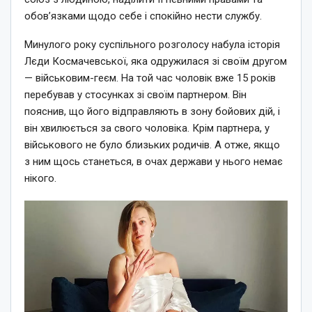
обов’язками щодо себе і спокійно нести службу.
Минулого року суспільного розголосу набула історія
Лєди Космачевської, яка одружилася зі своїм другом
— військовим-геєм. На той час чоловік вже 15 років
перебував у стосунках зі своїм партнером. Він
пояснив, що його відправляють в зону бойових дій, і
він хвилюється за свого чоловіка. Крім партнера, у
військового не було близьких родичів. А отже, якщо
з ним щось станеться, в очах держави у нього немає
нікого.