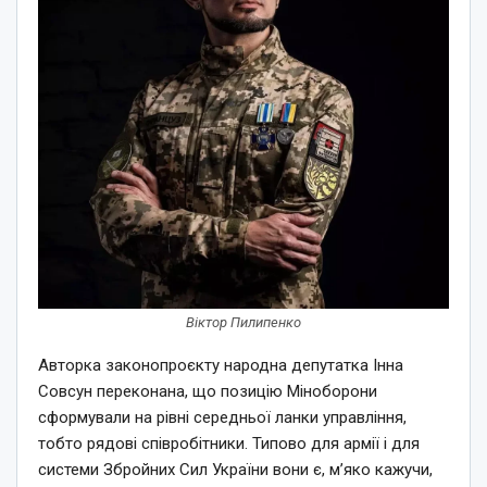
Віктор Пилипенко
Авторка законопроєкту народна депутатка Інна
Совсун переконана, що позицію Міноборони
сформували на рівні середньої ланки управління,
тобто рядові співробітники. Типово для армії і для
системи Збройних Сил України вони є, м’яко кажучи,