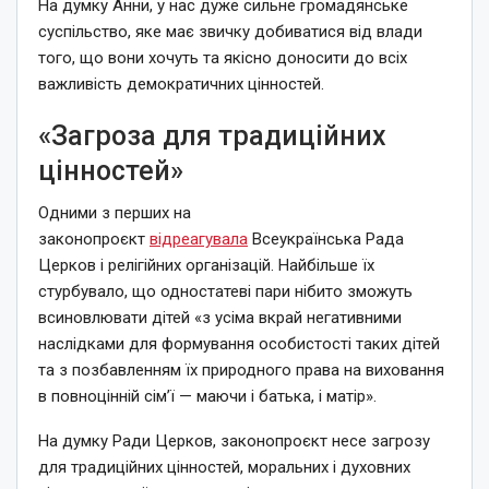
На думку Анни, у нас дуже сильне громадянське
суспільство, яке має звичку добиватися від влади
того, що вони хочуть та якісно доносити до всіх
важливість демократичних цінностей.
«Загроза для традиційних
цінностей»
Одними з перших на
законопроєкт
відреагувала
Всеукраїнська Рада
Церков і релігійних організацій. Найбільше їх
стурбувало, що одностатеві пари нібито зможуть
всиновлювати дітей «з усіма вкрай негативними
наслідками для формування особистості таких дітей
та з позбавленням їх природного права на виховання
в повноцінній сім’ї — маючи і батька, і матір».
На думку Ради Церков, законопроєкт несе загрозу
для традиційних цінностей, моральних і духовних