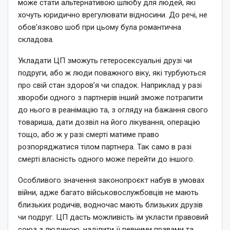
може стати альтернативою шлюбу для людей, які
хочуть юридично врегулювати відносини. До речі, не
обов’язково шоб при цьому була романтична
складова.
Укладати ЦП зможуть гетеросексуальні друзі чи
подруги, або ж люди поважного віку, які турбуються
про свій стан здоровʼя чи спадок. Наприклад у разі
хвороби одного з партнерів інший зможе потрапити
до нього в реанімацію та, з огляду на бажання свого
товариша, дати дозвіл на його лікування, операцію
тощо, або ж у разі смерті матиме право
розпоряджатися тілом партнера. Так само в разі
смерті власність одного може перейти до іншого.
Особливого значення законопроєкт набув в умовах
війни, адже багато військовослужбовців не мають
близьких родичів, водночас мають близьких друзів
чи подруг. ЦП дасть можливість їм укласти правовий
союз з людиною, наділити її певними правами та