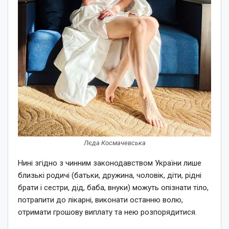
Лєда Космачевська
Нині згідно з чинним законодавством України лише
близькі родичі (батьки, дружина, чоловік, діти, рідні
брати і сестри, дід, баба, внуки) можуть опізнати тіло,
потрапити до лікарні, виконати останню волю,
отримати грошову виплату та нею розпорядитися.