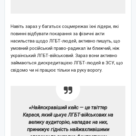
Навіть зараз у багатьох соцмережах їхні лідери, які
повинні відбувати покарання за фізичні акти
насильства щодо ЛГБТ-людей, активно пишуть, що
умовний російський право-радикал їм ближчий, ніж
український ЛГБТ-військовий. Зараз вони активно
займаються дискредитацією ЛГБТ-людей в ЗСУ, що
свідомо чи ні працює тільки на руку ворогу.
«Найяскравіший кейс — це твіттер
Карася, який цькує ЛГБТ-військових на
велику аудиторію, нападає на них,
принижує гідність найжахливішими