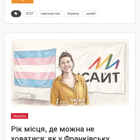
ЛГБТ
партнерство
Україна
шлюб
Україна
Рік місця, де можна не
ховатися: як у Франківську