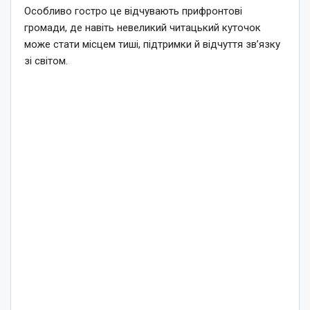
Особливо гостро це відчувають прифронтові
громади, де навіть невеликий читацький куточок
може стати місцем тиші, підтримки й відчуття зв’язку
зі світом.