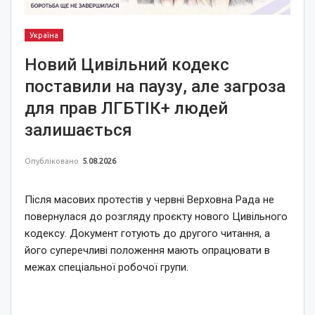
Україна
Новий Цивільний кодекс
поставили на паузу, але загроза
для прав ЛГБТІК+ людей
залишається
Опубліковано
5.08.2026
Після масових протестів у червні Верховна Рада не
повернулася до розгляду проєкту нового Цивільного
кодексу. Документ готують до другого читання, а
його суперечливі положення мають опрацювати в
межах спеціальної робочої групи.