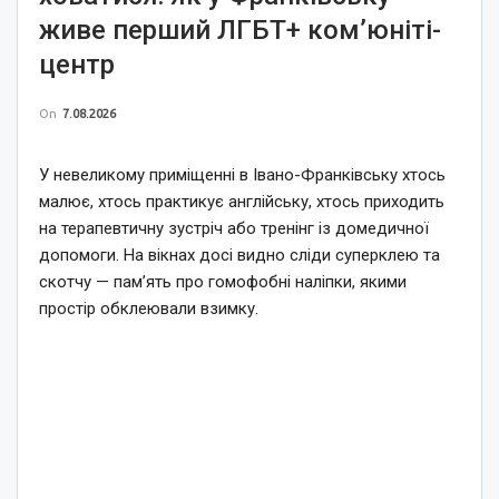
живе перший ЛГБТ+ ком’юніті-
центр
On
7.08.2026
У невеликому приміщенні в Івано-Франківську хтось
малює, хтось практикує англійську, хтось приходить
на терапевтичну зустріч або тренінг із домедичної
допомоги. На вікнах досі видно сліди суперклею та
скотчу — пам’ять про гомофобні наліпки, якими
простір обклеювали взимку.