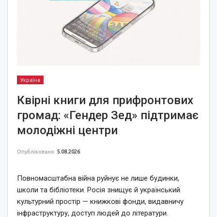
Україна
Квірні книги для прифронтових
громад: «Гендер Зед» підтримає
молодіжні центри
Опубліковано
5.08.2026
Повномасштабна війна руйнує не лише будинки,
школи та бібліотеки. Росія знищує й український
культурний простір — книжкові фонди, видавничу
інфраструктуру, доступ людей до літератури.