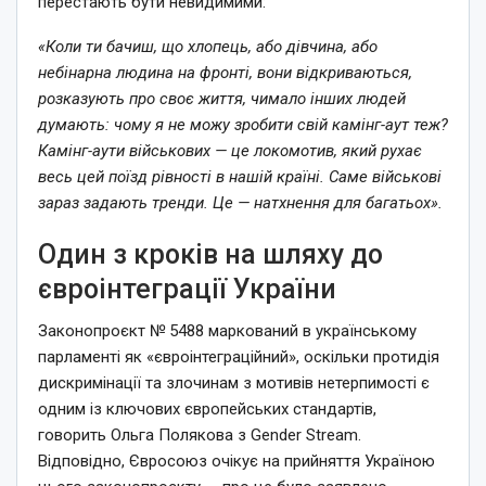
перестають бути невидимими:
«Коли ти бачиш, що хлопець, або дівчина, або
небінарна людина на фронті, вони відкриваються,
розказують про своє життя, чимало інших людей
думають: чому я не можу зробити свій камінг-аут теж?
Камінг-аути військових — це локомотив, який рухає
весь цей поїзд рівності в нашій країні. Саме військові
зараз задають тренди. Це — натхнення для багатьох».
Один з кроків на шляху до
євроінтеграції України
Законопроєкт № 5488 маркований в українському
парламенті як «євроінтеграційний», оскільки протидія
дискримінації та злочинам з мотивів нетерпимості є
одним із ключових європейських стандартів,
говорить Ольга Полякова з Gender Stream.
Відповідно, Євросоюз очікує на прийняття Україною