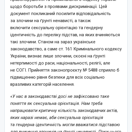
щодо боротьби з проявами дискримінації. Цей
документ покликаний посилити відповідальність
за злочини на ґрунті ненависті, а також
включити
сексуальну орієнтацію та гендерну
ідентичність
до переліку підстав, на яких вчиняються
такі злочини. Станом на зараз українське
законодавство, а саме
ст. 161 Кримінального кодексу
України
, визнає лише злочини, скоєні на ґрунті
нетерпимості до раси, національності, релігії, але
не СОГІ. Прийняття законопроєкту № 5488 сприяло б
підвищенню рівня безпеки для всіх соціально
вразливих категорій населення.
«У нас в законодавстві досі не зафіксовано таке
поняття як сексуальна орієнтація. Нам треба
напрацювати критичну кількість законодавчих актів,
яких наразі немає, аби сексуальна орієнтація
та гендерна ідентичність могли вважатися підставою
для вчинення злочинів на ґрунті ненависті. Поки цього