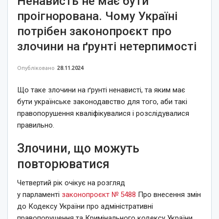
Ненависть не має бути
проігнорована. Чому Україні
потрібен законопроєкт про
злочини на ґрунті нетерпимості
Опубліковано
28.11.2024
Що таке злочини на ґрунті ненависті, та яким має
бути українське законодавство для того, аби такі
правопорушення кваліфікувалися і розслідувалися
правильно.
Злочини, що можуть
повторюватися
Четвертий рік
очікує на розгляд
у парламенті
законопроєкт № 5488
Про внесення змін
до Кодексу України про адміністративні
правопорушення та Кримінального кодексу України