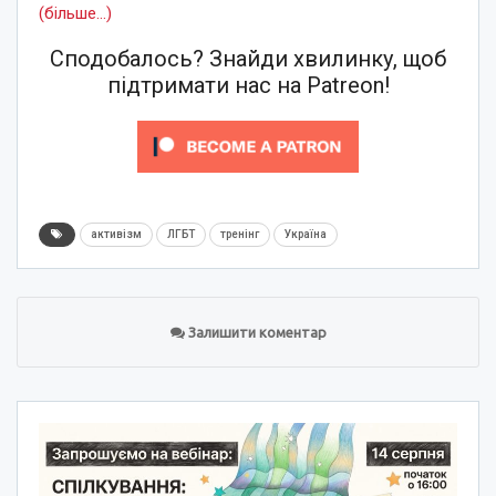
(більше…)
Сподобалось? Знайди хвилинку, щоб
підтримати нас на Patreon!
активізм
ЛГБТ
тренінг
Україна
Залишити коментар