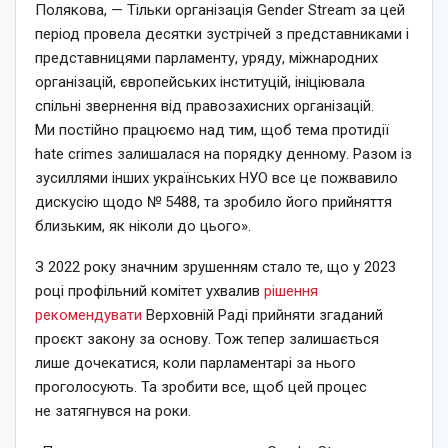
Полякова, — Тільки організація Gender Stream за цей
період провела десятки зустрічей з представниками і
представницями парламенту, уряду, міжнародних
організацій, європейських інституцій, ініціювала
спільні звернення від правозахисних організацій.
Ми постійно працюємо над тим, щоб тема протидії
hate crimes залишалася на порядку денному. Разом із
зусиллями інших українських НУО все це пожвавило
дискусію щодо № 5488, та зробило його прийняття
близьким, як ніколи до цього».
З 2022 року значним зрушенням стало те, що у 2023
році профільний комітет ухвалив
рішення
рекомендувати
Верховній Раді прийняти згаданий
проєкт закону за основу. Тож тепер залишається
лише дочекатися, коли парламентарі за нього
проголосують. Та зробити все, щоб цей процес
не затягнувся на роки.