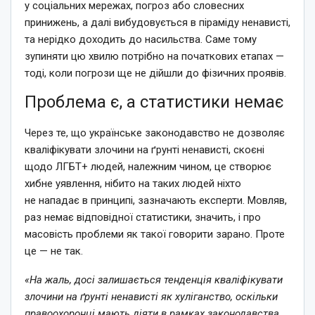
у соціальних мережах, погроз або словесних
принижень, а далі вибудовується в піраміду ненависті,
та нерідко доходить до насильства. Саме тому
зупиняти цю хвилю потрібно на початкових етапах —
тоді, коли погрози ще не дійшли до фізичних проявів.
Проблема є, а статистики немає
Через те, що українське законодавство не дозволяє
кваліфікувати злочини на ґрунті ненависті, скоєні
щодо ЛГБТ+ людей, належним чином, це створює
хибне уявлення, нібито на таких людей ніхто
не нападає в принципі, зазначають експерти. Мовляв,
раз немає відповідної статистики, значить, і про
масовість проблеми як такої говорити зарано. Проте
це — не так.
«На жаль, досі залишається тенденція кваліфікувати
злочини на ґрунті ненависті як хуліганство, оскільки
правоохоронці мають діяти в рамках законодавства,