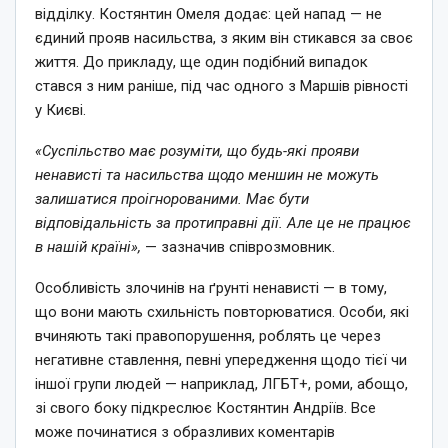
відділку. Костянтин Омеля додає: цей напад — не
єдиний прояв насильства, з яким він стикався за своє
життя. До прикладу, ще один подібний випадок
стався з ним раніше, під час одного з Маршів рівності
у Києві.
«Суспільство має розуміти, що будь-які прояви
ненависті та насильства щодо меншин не можуть
залишатися проігнорованими. Має бути
відповідальність за протиправні дії. Але це не працює
в нашій країні»,
— зазначив співрозмовник.
Особливість злочинів на ґрунті ненависті — в тому,
що вони мають схильність повторюватися. Особи, які
вчиняють такі правопорушення, роблять це через
негативне ставлення, певні упередження щодо тієї чи
іншої групи людей — наприклад, ЛГБТ+, роми, абощо,
зі свого боку підкреслює Костянтин Андріїв. Все
може починатися з образливих коментарів