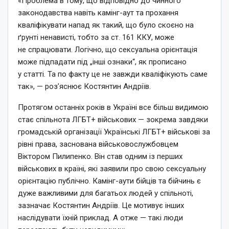
«Проблема в тому, що відповідно до чинного
законодавства навіть камінг-аут та прохання
кваліфікувати напад як такий, що було скоєно на
ґрунті ненависті, тобто за ст. 161 ККУ, може
не спрацювати. Логічно, що сексуальна орієнтація
може підпадати під „інші ознаки“, як прописано
у статті. Та по факту це не завжди кваліфікують саме
так», — роз’яснює Костянтин Андріїв.
Протягом останніх років в Україні все більш видимою
стає спільнота ЛГБТ+ військових — зокрема завдяки
громадській організації Українські ЛГБТ+ військові за
рівні права, заснована військовослужбовцем
Віктором Пилипенко. Він став одним із перших
військових в країні, які заявили про свою сексуальну
орієнтацію публічно. Камінг-аути бійців та бійчинь є
дуже важливими для багатьох людей у спільноті,
зазначає Костянтин Андріїв. Це мотивує інших
наслідувати їхній приклад. А отже — такі люди