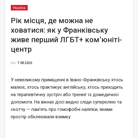
Україна
Рік місця, де можна не
ховатися: як у Франківську
живе перший ЛГБТ+ ком’юніті-
центр
On
7.08.2026
У невеликому приміщенні в Івано-Франківську хтось
малює, хтось практикує англійську, хтось приходить
на терапевтичну зустріч або тренінг із домедичної
допомоги. На вікнах досі видно сліди суперклею та
скотчу — пам’ять про гомофобні наліпки, якими
простір обклеювали взимку.