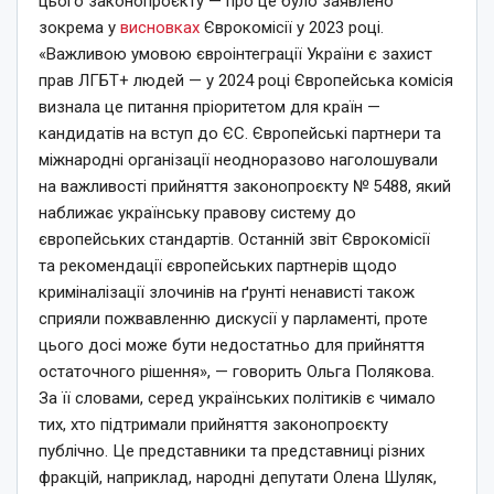
цього законопроєкту — про це було заявлено
зокрема у
висновках
Єврокомісії у 2023 році.
«Важливою умовою євроінтеграції України є захист
прав ЛГБТ+ людей — у 2024 році Європейська комісія
визнала це питання пріоритетом для країн —
кандидатів на вступ до ЄС. Європейські партнери та
міжнародні організації неодноразово наголошували
на важливості прийняття законопроєкту № 5488, який
наближає українську правову систему до
європейських стандартів. Останній звіт Єврокомісії
та рекомендації європейських партнерів щодо
криміналізації злочинів на ґрунті ненависті також
сприяли пожвавленню дискусії у парламенті, проте
цього досі може бути недостатньо для прийняття
остаточного рішення», — говорить Ольга Полякова.
За її словами, серед українських політиків є чимало
тих, хто підтримали прийняття законопроєкту
публічно. Це представники та представниці різних
фракцій, наприклад, народні депутати Олена Шуляк,