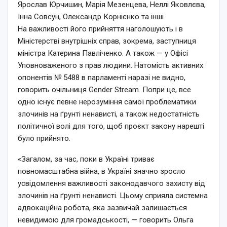
Ярослав Юрчишин, Марія Мезенцева, Неллі Яковлєва,
Інна Совсун, Олександр Корнієнко та інші.
На важливості його прийняття наголошують і в
Міністерстві внутрішніх справ, зокрема, заступниця
міністра Катерина Павліченко. А також — у Офісі
Уповноваженого з прав людини. Натомість активних
опонентів № 5488 в парламенті наразі не видно,
говорить очільниця Gender Stream. Попри це, все
одно існує певне нерозуміння самої проблематики
злочинів на ґрунті ненависті, а також недостатність
політичної волі для того, щоб проєкт закону нарешті
було прийнято.
«Загалом, за час, поки в Україні триває
повномасштабна війна, в Україні значно зросло
усвідомлення важливості законодавчого захисту від
злочинів на ґрунті ненависті. Цьому сприяла системна
адвокаційна робота, яка зазвичай залишається
невидимою для громадськості, — говорить Ольга