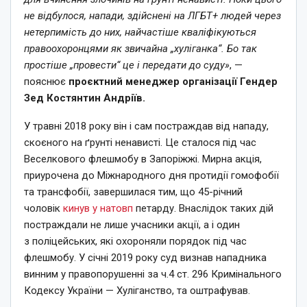
не відбулося, напади, здійснені на ЛГБТ+ людей через
нетерпимість до них, найчастіше кваліфікуються
правоохоронцями як звичайна „хуліганка“. Бо так
простіше „провести“ це і передати до суду»
, —
пояснює
проєктний менеджер організації Гендер
Зед Костянтин Андріїв.
У травні 2018 року він і сам постраждав від нападу,
скоєного на ґрунті ненависті. Це сталося під час
Веселкового флешмобу в Запоріжжі. Мирна акція,
приурочена до Міжнародного дня протидії гомофобії
та трансфобії, завершилася тим, що 45-річний
чоловік
кинув у натовп
петарду. Внаслідок таких дій
постраждали не лише учасники акції, а і один
з поліцейських, які охороняли порядок під час
флешмобу. У січні 2019 року суд визнав нападника
винним у правопорушенні за ч.4 ст. 296 Кримінального
Кодексу України — Хуліганство, та оштрафував.