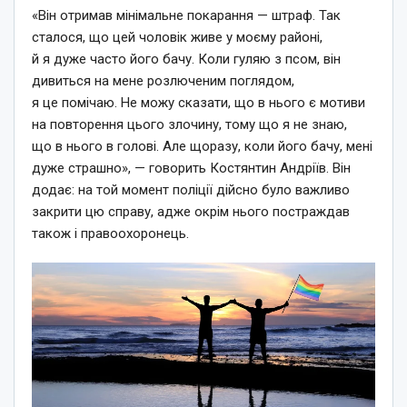
«Він отримав мінімальне покарання — штраф. Так
сталося, що цей чоловік живе у моєму районі,
й я дуже часто його бачу. Коли гуляю з псом, він
дивиться на мене розлюченим поглядом,
я це помічаю. Не можу сказати, що в нього є мотиви
на повторення цього злочину, тому що я не знаю,
що в нього в голові. Але щоразу, коли його бачу, мені
дуже страшно», — говорить Костянтин Андріїв. Він
додає: на той момент поліції дійсно було важливо
закрити цю справу, адже окрім нього постраждав
також і правоохоронець.