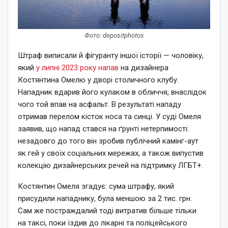
Фото: depositphotos
Штраф виписали й фігуранту іншої історії — чоловіку,
який
у липні 2023 року напав
на дизайнера
Костянтина Омелю у дворі столичного клубу.
Нападник вдарив його кулаком в обличчя, внаслідок
чого той впав на асфальт. В результаті нападу
отримав перелом кісток носа та синці. У суді Омеля
заявив, що напад стався на ґрунті нетерпимості:
незадовго до того він зробив публічний камінг-аут
як гей у своїх соціальних мережах, а також випустив
колекцію дизайнерських речей на підтримку ЛГБТ+.
Костянтин Омеля згадує: сума штрафу, який
присудили нападнику, була меншою за 2 тис. грн.
Сам же постраждалий тоді витратив більше тільки
на таксі, поки їздив до лікарні та поліцейського