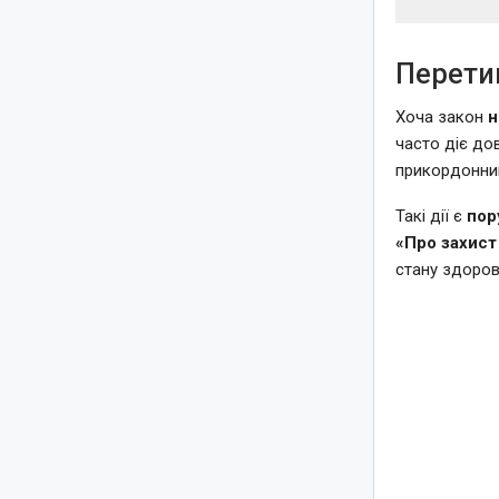
Перетин
Хоча закон
н
часто діє до
прикордонник
Такі дії є
пор
«Про захист
стану здоров