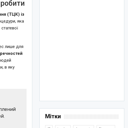
 робити
ня (ТЦК) із
оцедури, яка
 статевої
ес лише для
еречностей
*людей
, в яку
іплений
Мітки
й.