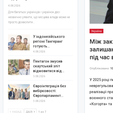
4.08.2026
Для багатьох українців і українок досі
незвично уявити, що місцева влада може не
просто дозволити…
Україна
У індонезійського
Між зак
регіоні Тангеранг
готують…
залишаю
4.08.2026
під час 
Пентагон змусив
скаутський зліт
Опубліковано
10
відмовитися від…
5.08.2026
У 2025 році 
неврегульован
Євроінтеграція без
вибірковості:
реалізації п
Європарламент…
воєнного ста
3.08.2026
«Когорта» та
НАЗАД
ДАЛІ
1 из 7