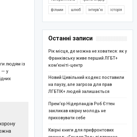
фільми
шлюб
інтерв'ю
історія
Останні записи
Рік місця, де можна не ховатися: як у
Франківську живе перший ЛГБТ+
ги людям із
ком’юніті-центр
и
— у
Новий Цивільний кодекс поставили
ідних
на паузу, але загроза для прав
ЛГБТІК+ людей залишається
Прем’єр Нідерландів Роб Єттен
закликав квірну молодь не
приховувати себе
охорону
Квірні книги для прифронтових
можна