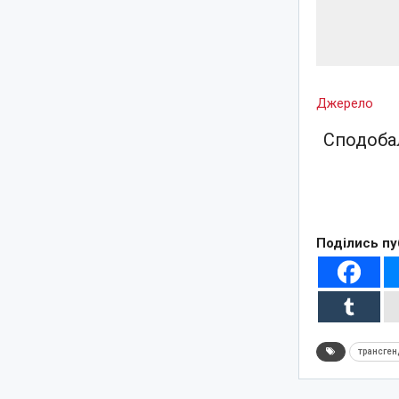
Джерело
Сподобал
Поділись пу
трансген