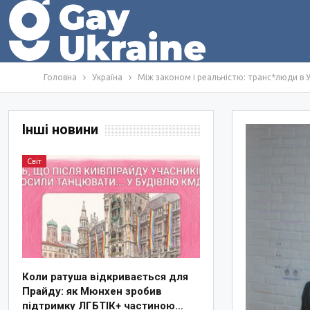
Головна
Україна
Між законом і реальністю: транс*люди в У
Інші новини
Світ
Коли ратуша відкривається для
Прайду: як Мюнхен зробив
підтримку ЛГБТІК+ частиною…