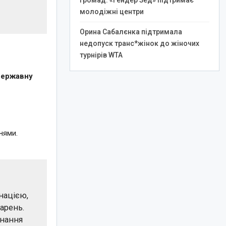
громад: «Гендер Зед» підтримає
.
молодіжні центри
Орина Сабалєнка підтримала
недопуск транс*жінок до жіночих
турнірів WTA
державну
нями.
нацією,
арень.
знання