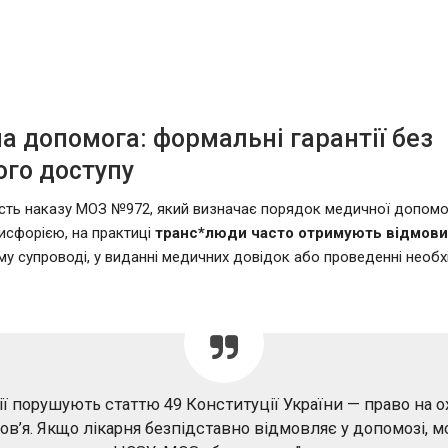
 допомога: формальні гарантії без
ого доступу
сть наказу МОЗ №972, який визначає порядок медичної допомо
исфорією, на практиці
транс*люди часто отримують відмов
му супроводі, у виданні медичних довідок або проведенні необх
дії порушують статтю 49 Конституції України — право на 
ов’я. Якщо лікарня безпідставно відмовляє у допомозі, 