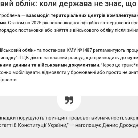
вий облік: коли держава не знає, що
 проблема —
взаємодія територіальних центрів комплектуван
ьми
. Станом на 2025 рік немає жодної офіційно затвердженої пр
порядок постановки або зняття з військового обліку після зміни
ійськовий облік» та постанова КМУ №1487 регламентують проц
випадку”. ТЦК діють на власний розсуд, що призводить до
суп
тними даними та військовими документами
. Через це транс
онно мобілізувати, відмовляти у бронюванні або просто не знати
віднести.
випадки порушують принцип правової визначеності, закр
 статті 8 Конституції України,” — наголошує Денис Дрожде