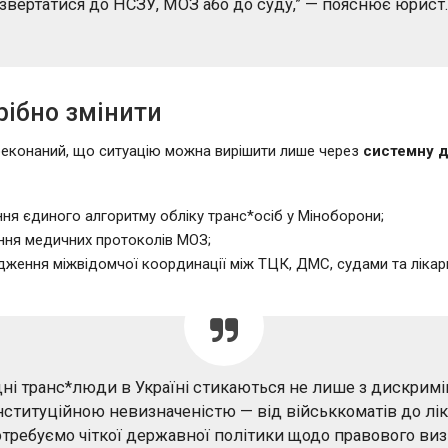
звертатися до НСЗУ, МОЗ або до суду,” — пояснює юрист
рібно змінити
еконаний, що ситуацію можна вирішити лише через
системну 
ня єдиного алгоритму обліку транс*осіб у Міноборони;
ння медичних протоколів МОЗ;
ження міжвідомчої координації між ТЦК, ДМС, судами та лікар
дні транс*люди в Україні стикаються не лише з дискримі
 інституційною невизначеністю — від військкоматів до лік
требуємо чіткої державної політики щодо правового ви