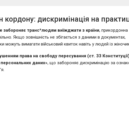
 кордону: дискримінація на практиц
е забороняє транс*людям виїжджати з країни
, прикордонна
вільно. Якщо зовнішність не збігається з даними в документах,
и можуть вимагати військовий квиток навіть у людей із жіночи
ушенням права на свободу пересування (ст. 33 Конституції
 персональних даних»
, що забороняє дискримінацію за ознак
’я.