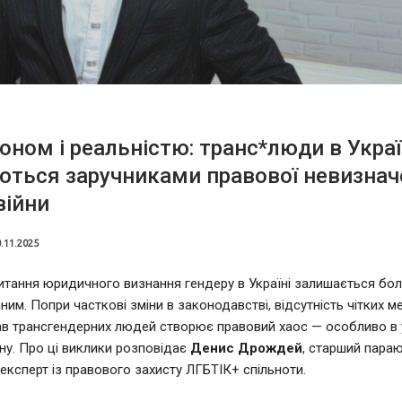
оном і реальністю: транс*люди в Украї
ться заручниками правової невизнач
війни
.11.2025
питання юридичного визнання гендеру в Україні залишається бо
им. Попри часткові зміни в законодавстві, відсутність чітких м
рав трансгендерних людей створює правовий хаос — особливо в
ну. Про ці виклики розповідає
Денис Дрождей
, старший пара
 експерт із правового захисту ЛГБТІК+ спільноти.