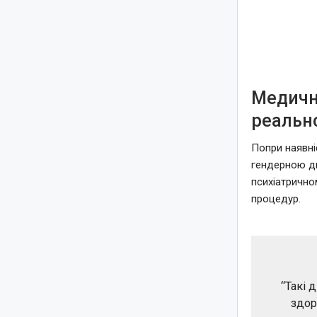
Медична
реальн
Попри наявні
гендерною д
психіатрично
процедур.
“Такі 
здор