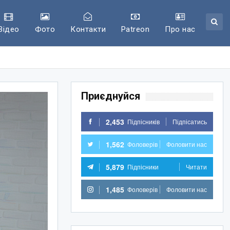
Відео
Фото
Контакти
Patreon
Про нас
Приєднуйся
2,453
Підпісників
Підпісатись
1,562
Фоловерів
Фоловити нас
5,879
Підпісники
Читати
1,485
Фоловерів
Фоловити нас