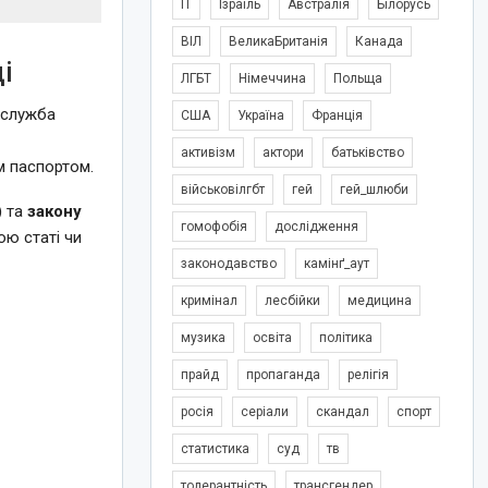
IT
Ізраїль
Австралія
Білорусь
ВІЛ
ВеликаБританія
Канада
і
ЛГБТ
Німеччина
Польща
 служба
США
Україна
Франція
активізм
актори
батьківство
м паспортом.
військовілгбт
гей
гей_шлюби
)
та
закону
гомофобія
дослідження
ою статі чи
законодавство
камінґ_аут
кримінал
лесбійки
медицина
музика
освіта
політика
прайд
пропаганда
релігія
росія
серіали
скандал
спорт
статистика
суд
тв
толерантність
трансгендер