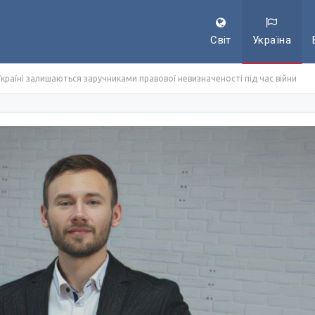
Світ
Україна
країні залишаються заручниками правової невизначеності під час війни