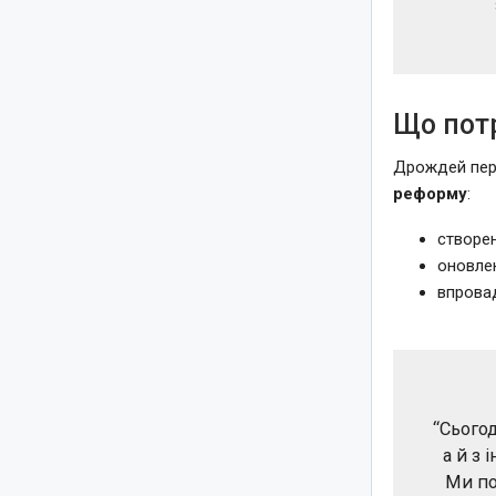
Що пот
Дрождей пер
реформу
:
створен
оновле
впровад
“Сього
а й з
Ми по