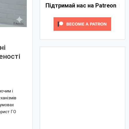
Підтримай нас на Patreon
ні
еності
лючим і
еханізмів
 умовах
юрист ГО