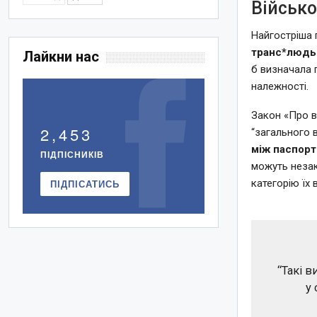
Військо
Найгостріша
транс*люд
Лайкни нас
б визначала 
належності.
Закон «Про в
2,453
“загального 
між паспор
ПІДПІСНИКІВ
можуть незак
ПІДПІСАТИСЬ
категорію їх 
“Такі 
у