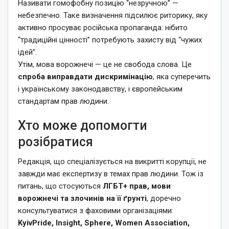
Називати гомофобну позицію “незручною” —
небезпечно. Таке визначення підсилює риторику, яку
активно просуває російська пропаганда: нібито
“традиційні цінності” потребують захисту від “чужих
ідей”.
Утім, мова ворожнечі — це не свобода слова. Це
спроба виправдати дискримінацію
, яка суперечить
і українському законодавству, і європейським
стандартам прав людини.
Хто може допомогти
розібратися
Редакція, що спеціалізується на викритті корупції, не
завжди має експертизу в темах прав людини. Тож із
питань, що стосуються
ЛГБТ+ прав, мови
ворожнечі та злочинів на її ґрунті
, доречно
консультуватися з фаховими організаціями:
KyivPride, Insight, Sphere, Women Association,