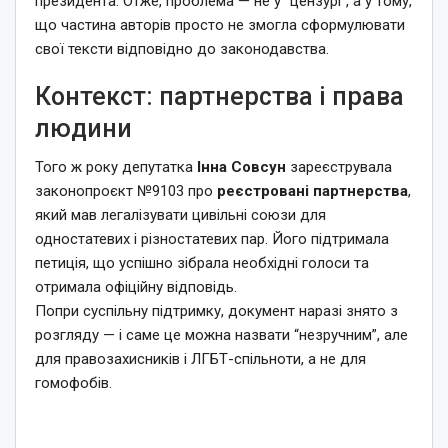
президента. Отже, проблема — не у “цензурі”, а у тому,
що частина авторів просто не змогла сформулювати
свої тексти відповідно до законодавства.
Контекст: партнерства і права
людини
Того ж року депутатка
Інна Совсун
зареєструвала
законопроєкт №9103 про
реєстровані партнерства
,
який мав легалізувати цивільні союзи для
одностатевих і різностатевих пар. Його підтримала
петиція, що успішно зібрала необхідні голоси та
отримала офіційну відповідь.
Попри суспільну підтримку, документ наразі знято з
розгляду — і саме це можна назвати “незручним”, але
для правозахисників і ЛГБТ-спільноти, а не для
гомофобів.