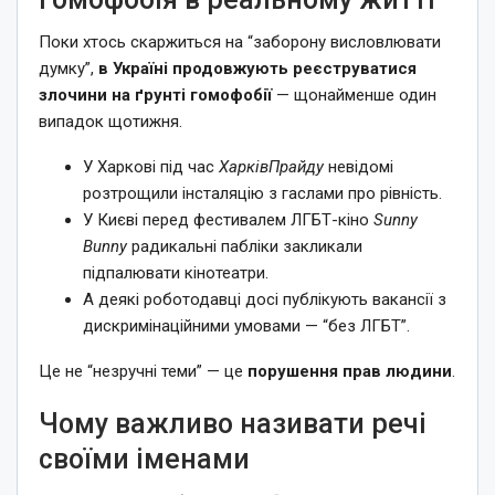
Поки хтось скаржиться на “заборону висловлювати
думку”,
в Україні продовжують реєструватися
злочини на ґрунті гомофобії
— щонайменше один
випадок щотижня.
У Харкові під час
ХарківПрайду
невідомі
розтрощили інсталяцію з гаслами про рівність.
У Києві перед фестивалем ЛГБТ-кіно
Sunny
Bunny
радикальні пабліки закликали
підпалювати кінотеатри.
А деякі роботодавці досі публікують вакансії з
дискримінаційними умовами — “без ЛГБТ”.
Це не “незручні теми” — це
порушення прав людини
.
Чому важливо називати речі
своїми іменами