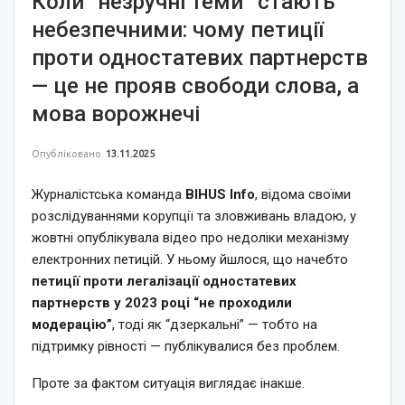
Коли “незручні теми” стають
небезпечними: чому петиції
проти одностатевих партнерств
— це не прояв свободи слова, а
мова ворожнечі
Опубліковано
13.11.2025
Журналістська команда
BIHUS Info
, відома своїми
розслідуваннями корупції та зловживань владою, у
жовтні опублікувала відео про недоліки механізму
електронних петицій. У ньому йшлося, що начебто
петиції проти легалізації одностатевих
партнерств у 2023 році “не проходили
модерацію”
, тоді як “дзеркальні” — тобто на
підтримку рівності — публікувалися без проблем.
Проте за фактом ситуація виглядає інакше.