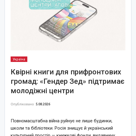
Україна
Квірні книги для прифронтових
громад: «Гендер Зед» підтримає
молодіжні центри
Опубліковано
5.08.2026
Повномасштабна війна руйнує не лише будинки,
школи та бібліотеки. Росія знищує й український
культурний простір — книжкові фонди, видавничу