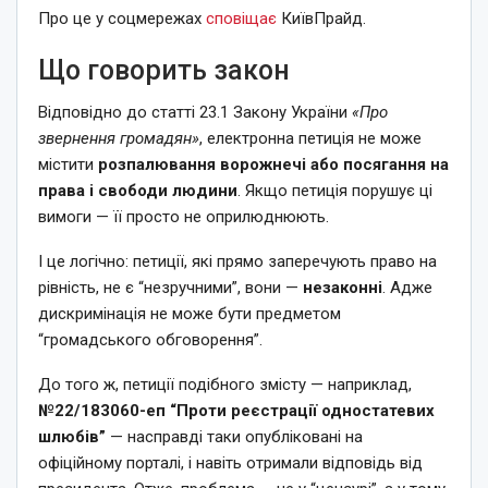
Про це у соцмережах
сповіщає
КиївПрайд.
Що говорить закон
Відповідно до статті 23.1 Закону України
«Про
звернення громадян»
, електронна петиція не може
містити
розпалювання ворожнечі або посягання на
права і свободи людини
. Якщо петиція порушує ці
вимоги — її просто не оприлюднюють.
І це логічно: петиції, які прямо заперечують право на
рівність, не є “незручними”, вони —
незаконні
. Адже
дискримінація не може бути предметом
“громадського обговорення”.
До того ж, петиції подібного змісту — наприклад,
№22/183060-еп “Проти реєстрації одностатевих
шлюбів”
— насправді таки опубліковані на
офіційному порталі, і навіть отримали відповідь від