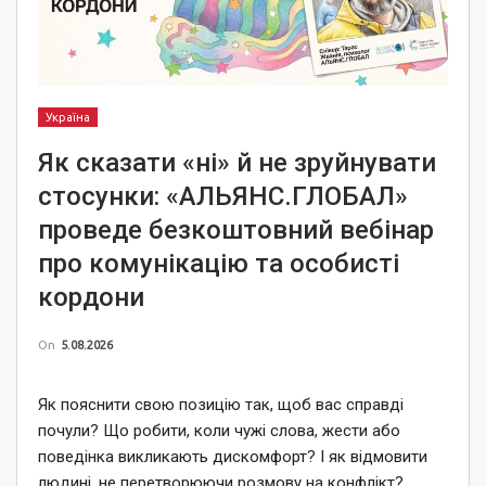
Україна
Як сказати «ні» й не зруйнувати
стосунки: «АЛЬЯНС.ГЛОБАЛ»
проведе безкоштовний вебінар
про комунікацію та особисті
кордони
On
5.08.2026
Як пояснити свою позицію так, щоб вас справді
почули? Що робити, коли чужі слова, жести або
поведінка викликають дискомфорт? І як відмовити
людині, не перетворюючи розмову на конфлікт?