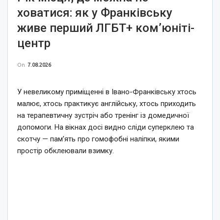
ховатися: як у Франківську
живе перший ЛГБТ+ ком’юніті-
центр
On
7.08.2026
У невеликому приміщенні в Івано-Франківську хтось
малює, хтось практикує англійську, хтось приходить
на терапевтичну зустріч або тренінг із домедичної
допомоги. На вікнах досі видно сліди суперклею та
скотчу — пам’ять про гомофобні наліпки, якими
простір обклеювали взимку.