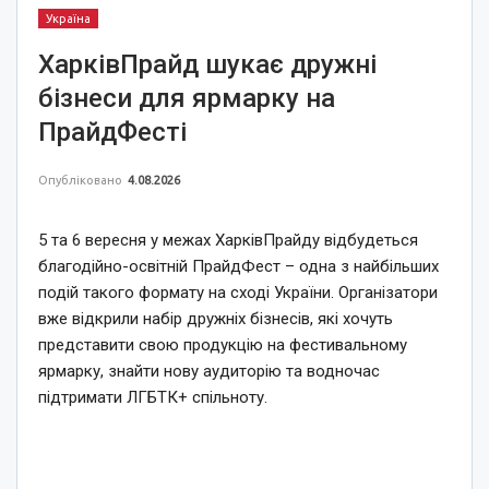
Україна
ХарківПрайд шукає дружні
бізнеси для ярмарку на
ПрайдФесті
Опубліковано
4.08.2026
5 та 6 вересня у межах ХарківПрайду відбудеться
благодійно-освітній ПрайдФест – одна з найбільших
подій такого формату на сході України. Організатори
вже відкрили набір дружніх бізнесів, які хочуть
представити свою продукцію на фестивальному
ярмарку, знайти нову аудиторію та водночас
підтримати ЛГБТК+ спільноту.