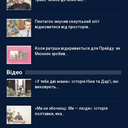
Пентагон змусив скаутський зліт
відмовитися від просторів…
Коли ратуша відкривається для Прайду: як
Мюнхен зробив…
Відео
«У тебе дві мами»: історія Ніки та Дар’ї, які
виховують…
«Ми не збоченці. Ми — люди»: історія
полтавки, яка…