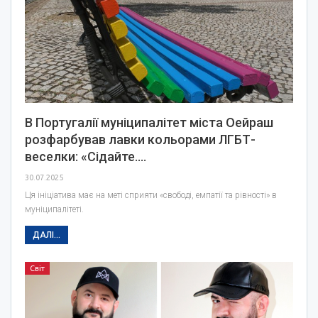
В Португалії муніципалітет міста Оейраш
розфарбував лавки кольорами ЛГБТ-
веселки: «Сідайте.…
30.07.2025
Ця ініціатива має на меті сприяти «свободі, емпатії та рівності» в
муніципалітеті.
ДАЛІ...
Світ