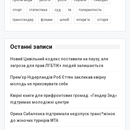
спорт
статистика
суд
тв
толерантність
трансгендер
фільми
шлюб
інтерв'ю
історія
Останні записи
Новий Цивільний кодекс поставили на паузу, але
загроза для прав ЛГБТІК+ людей залишається
Прем’єр Нідерландів Роб Єттен закликав квірну
молодь не приховувати себе
Квірні книги для прифронтових громад: «Гендер Зед»
підтримає молодіжні центри
Орина Сабалєнка підтримала недопуск транс*жінок
до жіночих турнірів WTA