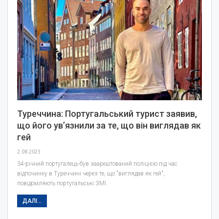
Туреччина: Португальський турист заявив,
що його ув’язнили за те, що він виглядав як
гей
2.08.2023
34-річний португалець був заарештований поліцією під час
відпочинку в Туреччині через те, що "виглядав як гей",
повідомляють португальські ЗМІ.
ДАЛІ...