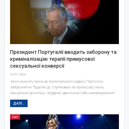
Президент Португалії вводить заборону та
криміналізацію терапії примусової
сексуальної конверсії
24.01.2024
Закон вносить зміни до Кримінального кодексу Португалії,
забороняючи "будь-які дії, спрямовані на примусову зміну
сексуальної орієнтації, гендерної ідентичності або самовираження".
ДАЛІ...
Світ