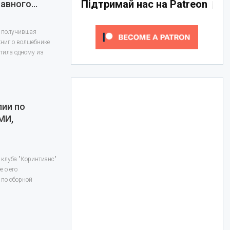
Підтримай нас на Patreon
лавного…
, получившая
книг о волшебнике
етила одному из
лии по
МИ,
клуба "Коринтианс"
 о его
 по сборной