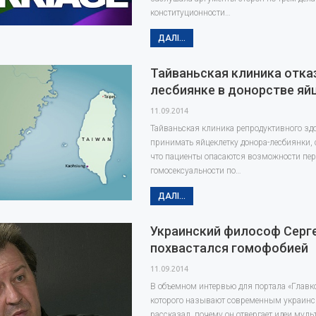
конституционности…
ДАЛІ...
Тайваньская клиника отка
лесбиянке в донорстве яй
11.09.2014
Тайваньская клиника репродуктивного зд
принимать яйцеклетку донора-лесбиянки, 
что пациенты опасаются возможности пе
гомосексуальности по…
ДАЛІ...
Украинский философ Серг
похвастался гомофобией
11.09.2014
В объемном интервью для портала «Главк
которого называют современным украин
рассказал, почему он отвергает идеи мул