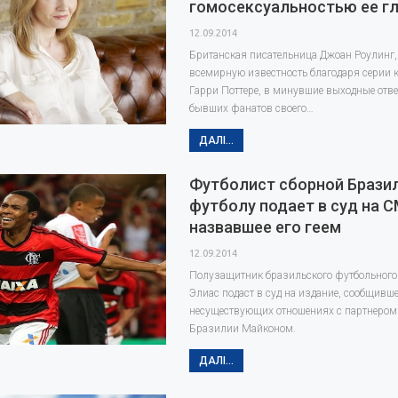
гомосексуальностью ее г
12.09.2014
Британская писательница Джоан Роулинг
всемирную известность благодаря серии 
Гарри Поттере, в минувшие выходные отв
бывших фанатов своего…
ДАЛІ...
Футболист сборной Брази
футболу подает в суд на С
назвавшее его геем
12.09.2014
Полузащитник бразильского футбольного 
Элиас подаст в суд на издание, сообщившее
несуществующих отношениях с партнером
Бразилии Майконом.
ДАЛІ...