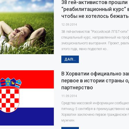
38 гей-активистов прошли
“реабилитационный курс” в
чтобы не хотелось бежать
12.09.2014
38 гей-активистов "Российской ЛГБТ-сети
специальный курс, направленный на про
эмоционального выгорания. Проект, реа
этого года, явно подоспел ко…
ДАЛІ...
В Хорватии официально з
первое в истории страны 
партнерство
11.09.2014
Средства массовой информации сообщают
пятницу 5 сентября в преимущественно к
Хорватии заключено первое гражданское 
мужчин.