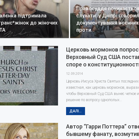
Правосуддя починається 
алєнка підтримала
слухати: у Дніпрі говори
транс*жінок до жіночих
документування воєнних
WTA
проти…
Церковь мормонов попрос
Верховный Суд США постав
споре о конституционност
12.09.2014
Церковь Иисуса Христа Святых последних 
известная, как церковь мормонов, выраз
чтобы Верховный Суд США вынес четкое и
решение по вопросу однополых…
ДАЛІ...
Автор “Гарри Поттера” отв
бывшему фанату, возмути