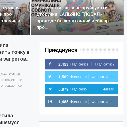
з уміння
Як сказати «ні» й не зруйнувати
ли про
стосунки: «АЛЬЯНС.ГЛОБАЛ»
 злочинів
проведе безкоштовний вебінар
про…
ила
Приєднуйся
ить точку в
и запретов…
2,453
Підпісників
Підпісатись
дней, больше
1,562
Фоловерів
Фоловити нас
ила пожелание,
 определенное
5,879
Підпісники
Читати
1,485
Фоловерів
Фоловити нас
етила
вшемуся