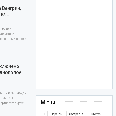
 Венгрии,
 из…
" прошли
филактику
лизованный в июле
аключено
однополое
, что в минувшую
атолической
Мітки
партнерство двух
IT
Ізраїль
Австралія
Білорусь