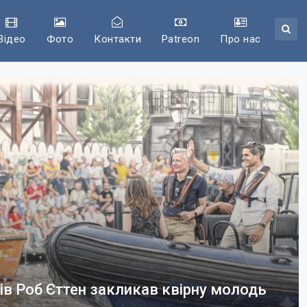
Відео
Фото
Контакти
Patreon
Про нас
ів Роб Єттен закликав квірну молодь