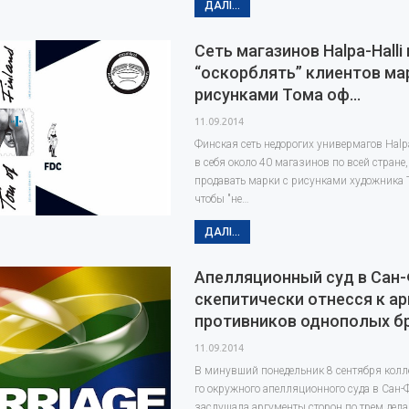
ДАЛІ...
Сеть магазинов Halpa-Halli
“оскорблять” клиентов ма
рисунками Тома оф…
11.09.2014
Финская сеть недорогих универмагов Halp
в себя около 40 магазинов по всей стране
продавать марки с рисунками художника 
чтобы "не…
ДАЛІ...
Апелляционный суд в Сан
скепитически отнесся к а
противников однополых б
11.09.2014
В минувший понедельник 8 сентября колле
го окружного апелляционного суда в Сан
заслушала аргументы сторон по трем дел