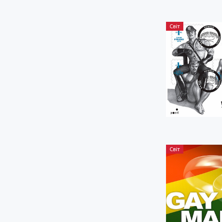
Світ
Світ