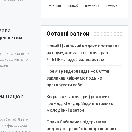
фільми
шлюб
інтерв'ю
історія
зала
Останні записи
цеклетки
Новий Цивільний кодекс поставили
на паузу, але загроза для прав
оровья отказалась
ЛГБТІК+ людей залишається
сославшись на то,
редачи
Прем’єр Нідерландів Роб Єттен
закликав квірну молодь не
приховувати себе
ей Дацюк
Квірні книги для прифронтових
громад: «Гендер Зед» підтримає
молодіжні центри
ом» Сергей Дацюк,
Орина Сабалєнка підтримала
ским философом,
недопуск транс*жінок до жіночих
ьтикультурализма и