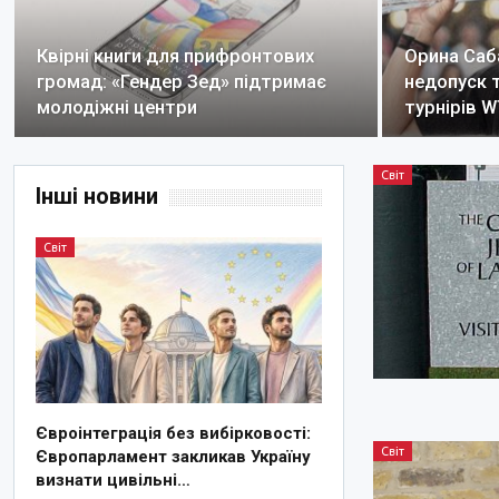
Квірні книги для прифронтових
Орина Саб
громад: «Гендер Зед» підтримає
недопуск 
молодіжні центри
турнірів 
Світ
Інші новини
Світ
Євроінтеграція без вибірковості:
Світ
Європарламент закликав Україну
визнати цивільні…