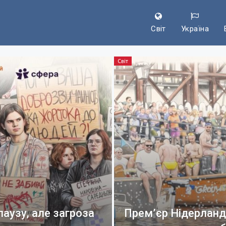
Світ
Україна
Світ
аузу, але загроза
Прем’єр Нідерланд