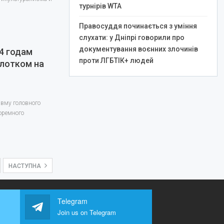
турнірів WTA
Правосуддя починається з уміння
слухати: у Дніпрі говорили про
документування воєнних злочинів
4 годам
проти ЛГБТІК+ людей
лотком на
авму головного
юремного
НАСТУПНА
Telegram
Join us on Telegram