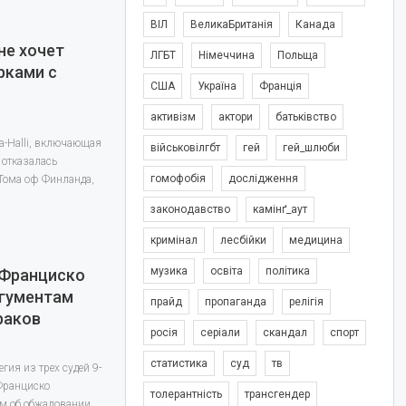
ВІЛ
ВеликаБританія
Канада
 не хочет
ЛГБТ
Німеччина
Польща
рками с
США
Україна
Франція
активізм
актори
батьківство
a-Halli, включающая
військовілгбт
гей
гей_шлюби
, отказалась
гомофобія
дослідження
Тома оф Финланда,
законодавство
камінґ_аут
кримінал
лесбійки
медицина
музика
освіта
політика
-Франциско
ргументам
прайд
пропаганда
релігія
раков
росія
серіали
скандал
спорт
статистика
суд
тв
гия из трех судей 9-
-Франциско
толерантність
трансгендер
ам об обжаловании