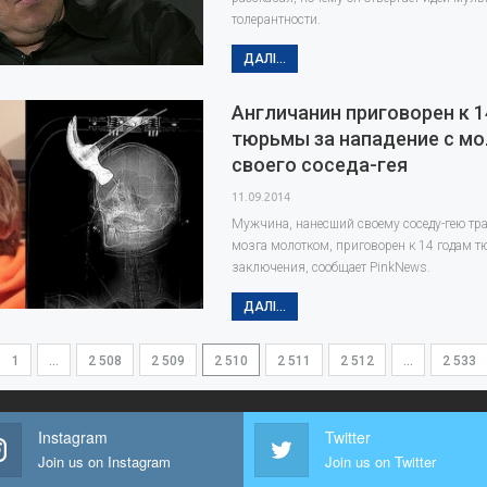
толерантности.
ДАЛІ...
Англичанин приговорен к 1
тюрьмы за нападение с мо
своего соседа-гея
11.09.2014
Мужчина, нанесший своему соседу-гею тр
мозга молотком, приговорен к 14 годам т
заключения, сообщает PinkNews.
ДАЛІ...
1
…
2 508
2 509
2 510
2 511
2 512
…
2 533
Instagram
Twitter
Join us on Instagram
Join us on Twitter