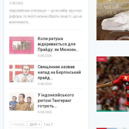
3.08.2026
Європейська інтеграція — це не набір зручних
реформ, із якого можна обрати лише ті, що не
викликають…
Коли ратуша
відкривається для
Прайду: як Мюнхен…
4.08.2026
Світ
Священник назвав
напад на Берлінський
прайд…
4.08.2026
У індонезійського
регіоні Тангеранг
готують…
4.08.2026
НАЗАД
ДАЛІ
1 из 7