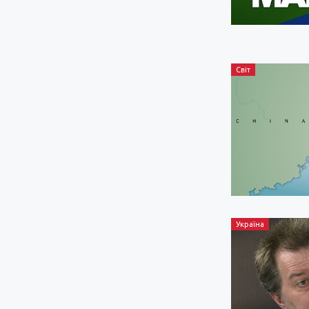
Світ
Україна