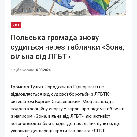
Світ
Польська громада знову
судиться через таблички «Зона,
вільна від ЛГБТ»
Опубліковано
4.08.2026
Громада Тушув-Народови на Підкарпатті не
відмовляється від судової боротьби з ЛГБТК+
активістом Бартом Сташевським. Місцева влада
подала касаційну скаргу у справі про відомі таблички
з написом «Зона, вільна від ЛГБТ», які активіст
встановлював біля в’їздів до населених пунктів, що
ухвалили декларації проти так званої «ЛГБТ-