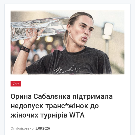
Світ
Орина Сабалєнка підтримала
недопуск транс*жінок до
жіночих турнірів WTA
Опубліковано
5.08.2026