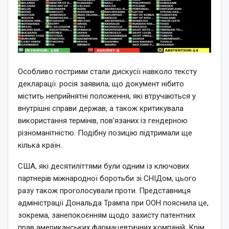
Особливо гострими стали дискусії навколо тексту
декларації. росія заявила, що документ нібито
містить неприйнятні положення, які втручаються у
внутрішні справи держав, а також критикувала
використання термінів, пов’язаних із гендерною
різноманітністю. Подібну позицію підтримали ще
кілька країн.
США, які десятиліттями були одним із ключових
партнерів міжнародної боротьби зі СНІДом, цього
разу також проголосували проти. Представниця
адміністрації Дональда Трампа при ООН пояснила це,
зокрема, занепокоєнням щодо захисту патентних
прав американських фармацевтичних компаній. Крім