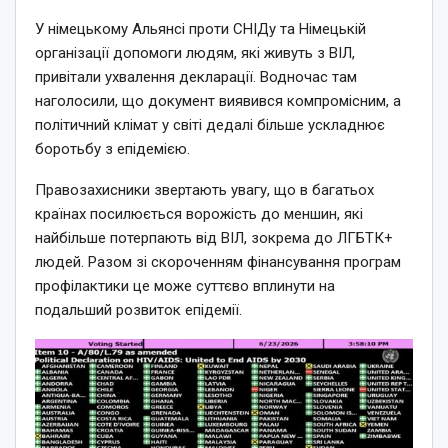
У німецькому Альянсі проти СНІДу та Німецькій
організації допомоги людям, які живуть з ВІЛ,
привітали ухвалення декларації. Водночас там
наголосили, що документ виявився компромісним, а
політичний клімат у світі дедалі більше ускладнює
боротьбу з епідемією.
Правозахисники звертають увагу, що в багатьох
країнах посилюється ворожість до меншин, які
найбільше потерпають від ВІЛ, зокрема до ЛГБТК+
людей. Разом зі скороченням фінансування програм
профілактики це може суттєво вплинути на
подальший розвиток епідемії.