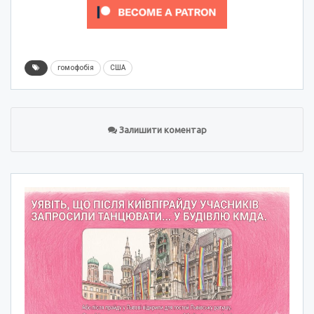
гомофобія
США
Залишити коментар