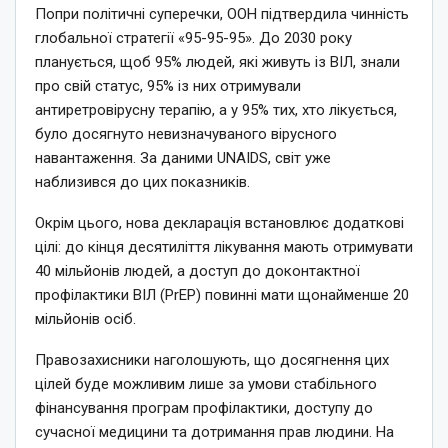
Попри політичні суперечки, ООН підтвердила чинність
глобальної стратегії «95-95-95». До 2030 року
планується, щоб 95% людей, які живуть із ВІЛ, знали
про свій статус, 95% із них отримували
антиретровірусну терапію, а у 95% тих, хто лікується,
було досягнуто невизначуваного вірусного
навантаження. За даними UNAIDS, світ уже
наблизився до цих показників.
Окрім цього, нова декларація встановлює додаткові
цілі: до кінця десятиліття лікування мають отримувати
40 мільйонів людей, а доступ до доконтактної
профілактики ВІЛ (PrEP) повинні мати щонайменше 20
мільйонів осіб.
Правозахисники наголошують, що досягнення цих
цілей буде можливим лише за умови стабільного
фінансування програм профілактики, доступу до
сучасної медицини та дотримання прав людини. На