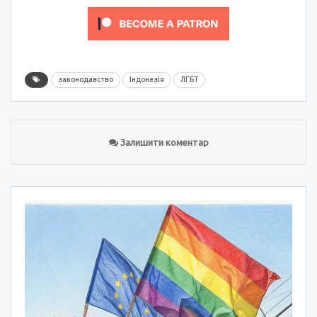
законодавство
Індонезія
ЛГБТ
Залишити коментар