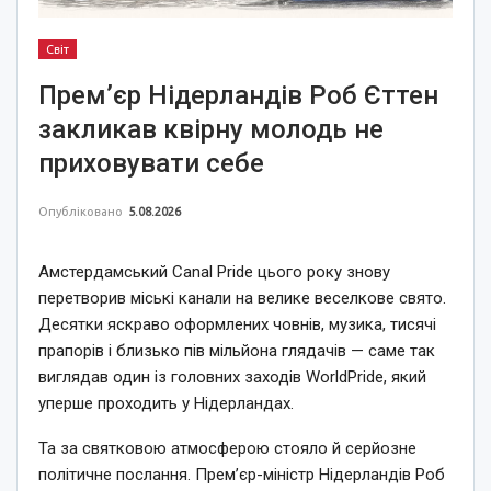
Світ
Прем’єр Нідерландів Роб Єттен
закликав квірну молодь не
приховувати себе
Опубліковано
5.08.2026
Амстердамський Canal Pride цього року знову
перетворив міські канали на велике веселкове свято.
Десятки яскраво оформлених човнів, музика, тисячі
прапорів і близько пів мільйона глядачів — саме так
виглядав один із головних заходів WorldPride, який
уперше проходить у Нідерландах.
Та за святковою атмосферою стояло й серйозне
політичне послання. Прем’єр-міністр Нідерландів Роб