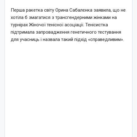
Перша ракетка світу Орина Сабалєнка заявила, що не
хотіла б змагатися з трансгендерними жінками на
турнірах Жіночої тенісної асоціації. Тенісистка
підтримала запровадження генетичного тестування
для учасниць і назвала такий підхід «справедливим».