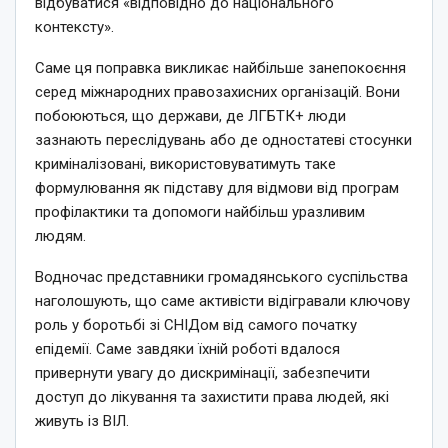
відбуватися «відповідно до національного
контексту».
Саме ця поправка викликає найбільше занепокоєння
серед міжнародних правозахисних організацій. Вони
побоюються, що держави, де ЛГБТК+ люди
зазнають переслідувань або де одностатеві стосунки
криміналізовані, використовуватимуть таке
формулювання як підставу для відмови від програм
профілактики та допомоги найбільш уразливим
людям.
Водночас представники громадянського суспільства
наголошують, що саме активісти відігравали ключову
роль у боротьбі зі СНІДом від самого початку
епідемії. Саме завдяки їхній роботі вдалося
привернути увагу до дискримінації, забезпечити
доступ до лікування та захистити права людей, які
живуть із ВІЛ.