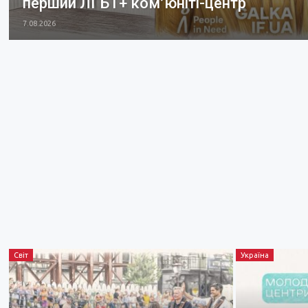
перший ЛГБТ+ ком’юніті-центр
7.08.2026
Світ
Україна