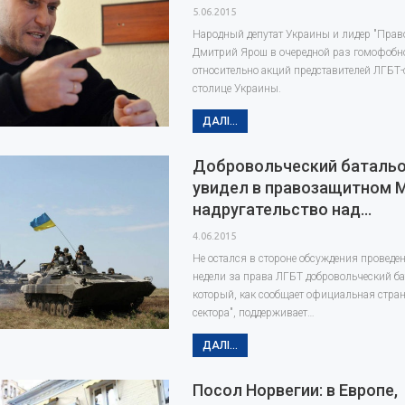
5.06.2015
Народный депутат Украины и лидер "Право
Дмитрий Ярош в очередной раз гомофобн
относительно акций представителей ЛГБТ-
столице Украины.
ДАЛІ...
Добровольческий батальо
увидел в правозащитном 
надругательство над…
4.06.2015
Не остался в стороне обсуждения проведен
недели за права ЛГБТ добровольческий ба
который, как сообщает официальная стра
сектора", поддерживает…
ДАЛІ...
Посол Норвегии: в Европе,