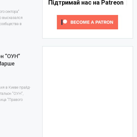
Підтримай нас на Patreon
го сектора"
о высказался
сообщества в
н “ОУН”
Марше
ия в Киеве прайд-
тальон "ОУН",
ница "Правого