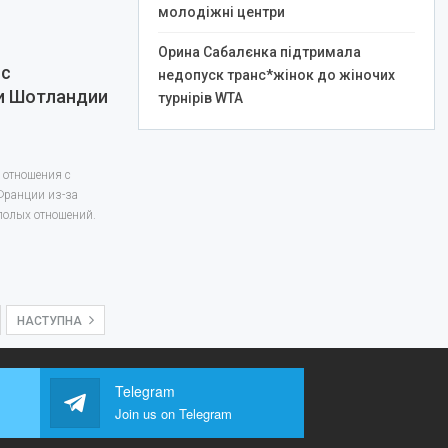
молодіжні центри
Орина Сабалєнка підтримала
 с
недопуск транс*жінок до жіночих
и Шотландии
турнірів WTA
 отношения с
Франции из-за
полых отношений.
НАСТУПНА
Telegram
Join us on Telegram