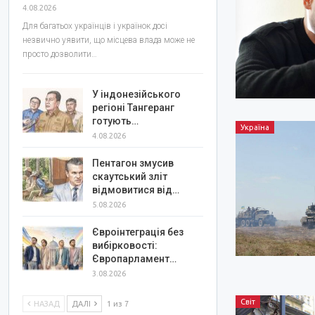
4.08.2026
Для багатьох українців і українок досі
незвично уявити, що місцева влада може не
просто дозволити…
У індонезійського
регіоні Тангеранг
готують…
Україна
4.08.2026
Пентагон змусив
скаутський зліт
відмовитися від…
5.08.2026
Євроінтеграція без
вибірковості:
Європарламент…
3.08.2026
Світ
НАЗАД
ДАЛІ
1 из 7