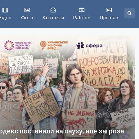
Відео
Фото
Контакти
Patreon
Про нас
декс поставили на паузу, але загроза