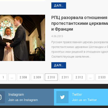
ДАЛІ...
РПЦ разорвала отношения
протестантскими церквям
и Франции
4.06.2015
Русская православная церковь разорвала
протестантскими церквями Шотландии и 
принятых ими решений в отношении одно
Соответствующее заявление…
ДАЛІ...
1
…
2 308
2 309
2 310
2 311
2 312
…
2 533
Instagram
Twitter
Join us on Instagram
Join us on Twitter