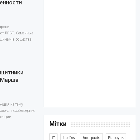
енности
вропе,
ют ЛГБТ. Семейные
бщинам в обществе
ащитники
 «Марша
енция на тему
овека: несоблюдение
ренции
Мітки
IT
Ізраїль
Австралія
Білорусь