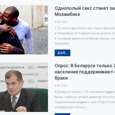
Однополый секс станет з
Мозамбике
4.06.2015
С 29 июня однополый секс станет офици
в Мозамбике. В то время как во многих с
в последнее время антигейские законы ли
Мозамбик…
ДАЛІ...
Опрос: В Беларуси только 
населения поддерживают
браки
4.06.2015
В Беларуси только 2,2% населения подде
браки, сообщил сегодня директор Институ
Национальной академии наук Игорь Котля
конференции «Роль и…