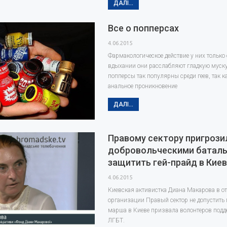
ДАЛІ...
Все о попперсах
4.06.2015
Фармакологическое действие у них только
вдыхании они расслабляют гладкую муску
попперсы так популярны среди геев, так к
анальное проникновение
ДАЛІ...
Правому сектору пригрози
добровольческими батал
защитить гей-прайд в Кие
4.06.2015
Киевская активистка Диана Макарова в от
организации Правый сектор не допустить 
марша в Киеве призвала волонтеров подд
ЛГБТ.