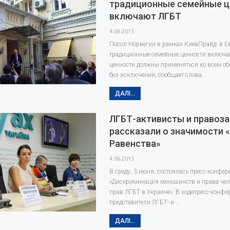
традиционные семейные ц
включают ЛГБТ
4.06.2015
Посол Норвегии в рамках КиевПрайд: в Е
традиционные семейные ценности включа
ценности должны применяться ко всем о
без исключения, сообщает слова…
ДАЛІ...
ЛГБТ-активисты и правоз
рассказали о значимости
Равенства»
4.06.2015
В среду, 3 июня, состоялась пресс-конфер
«Дискриминация меньшинств и права чел
прав ЛГБТ в Украине». В ходепресс-конфе
представители ЛГБТ- и …
ДАЛІ...