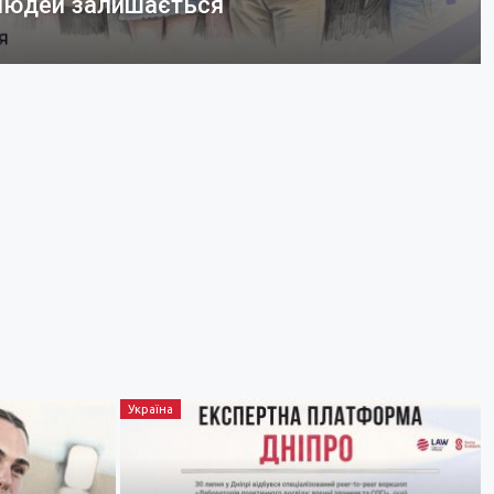
 людей залишається
Україна