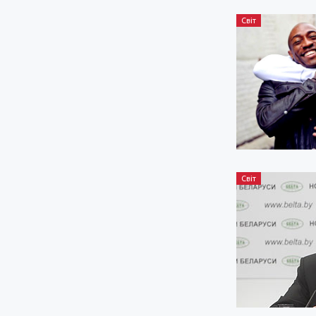
Світ
Світ