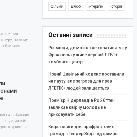
фільми
шлюб
інтерв'ю
історія
Останні записи
 одно – при
латуру, поэтому
ак облегчают
Рік місця, де можна не ховатися: як у
Франківську живе перший ЛГБТ+
ком’юніті-центр
Новий Цивільний кодекс поставили
на паузу, але загроза для прав
ли
ЛГБТІК+ людей залишається
ьонами
ве
Прем’єр Нідерландів Роб Єттен
закликав квірну молодь не
приховувати себе
вет на требования
проведения гей-
Квірні книги для прифронтових
ержать движение
громад: «Гендер Зед» підтримає