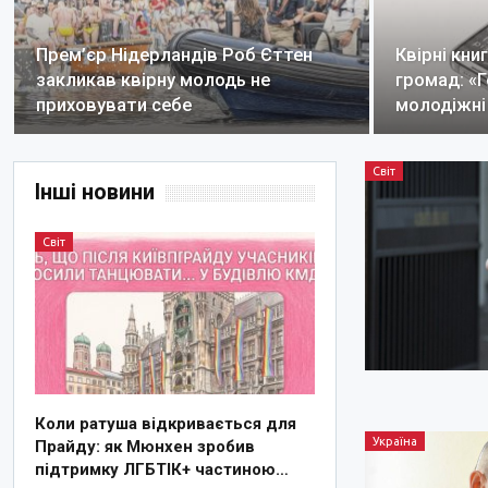
Прем’єр Нідерландів Роб Єттен
Квірні кн
закликав квірну молодь не
громад: «
приховувати себе
молодіжні
Світ
Інші новини
Світ
Коли ратуша відкривається для
Україна
Прайду: як Мюнхен зробив
підтримку ЛГБТІК+ частиною…