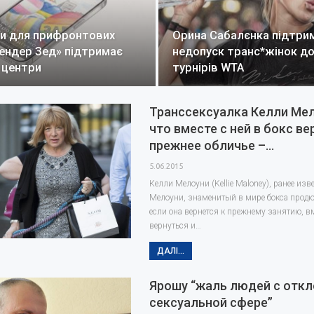
иги для прифронтових
Орина Сабалєнка підтри
Гендер Зед» підтримає
недопуск транс*жінок до
 центри
турнірів WTA
Транссексуалка Келли Мел
что вместе с ней в бокс ве
прежнее обличье –…
5.06.2015
Келли Мелоуни (Kellie Maloney), ранее из
Мелоуни, знаменитый в мире бокса продюс
если она вернется к прежнему занятию, вм
вернуться и…
ДАЛІ...
Ярошу “жаль людей с откл
сексуальной сфере”