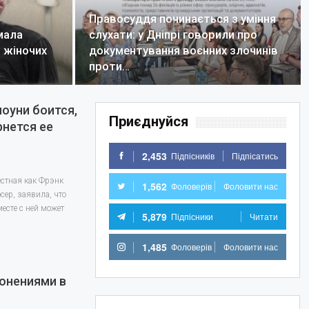
Правосуддя починається з уміння
мала
слухати: у Дніпрі говорили про
 жіночих
документування воєнних злочинів
проти…
оуни боится,
Приєднуйся
рнется ее
2,453
Підпісників
Підпісатись
вестная как Фрэнк
1,562
Фоловерів
Фоловити нас
ер, заявила, что
есте с ней может
5,879
Підпісники
Читати
1,485
Фоловерів
Фоловити нас
онениями в