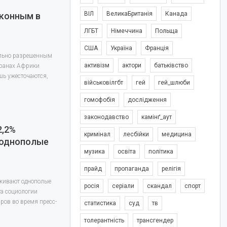
ВІЛ
ВеликаБританія
Канада
аконным в
ЛГБТ
Німеччина
Польща
США
Україна
Франція
ально разрешенным
активізм
актори
батьківство
транах Африки
шь ужесточаются,
військовілгбт
гей
гей_шлюби
гомофобія
дослідження
законодавство
камінґ_аут
2,2%
кримінал
лесбійки
медицина
 однополые
музика
освіта
політика
прайд
пропаганда
релігія
рживают однополые
росія
серіали
скандал
спорт
та социологии
ров во время пресс-
статистика
суд
тв
толерантність
трансгендер