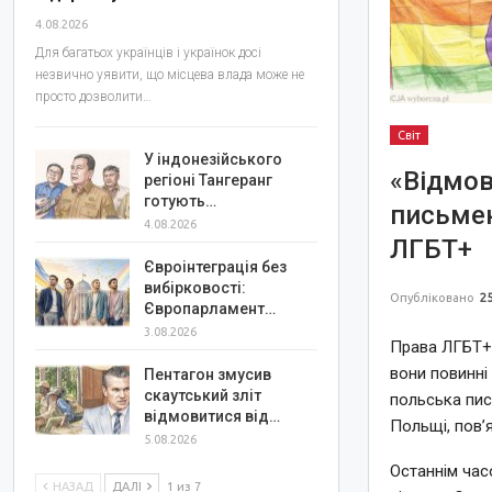
4.08.2026
Для багатьох українців і українок досі
незвично уявити, що місцева влада може не
просто дозволити…
Світ
У індонезійського
«Відмов
регіоні Тангеранг
готують…
письмен
4.08.2026
ЛГБТ+
Євроінтеграція без
вибірковості:
Опубліковано
25
Європарламент…
3.08.2026
Права ЛГБТ+ 
вони повинні
Пентагон змусив
скаутський зліт
польська пис
відмовитися від…
Польщі, пов’
5.08.2026
Останнім час
НАЗАД
ДАЛІ
1 из 7