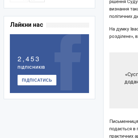
рішення Суду
визнання так
політичних ди
Лайкни нас
На думку Іва
розділене», 
2,453
ПІДПІСНИКІВ
«Сусп
ПІДПІСАТИСЬ
додаю
Письменниця 
подається в 
практичних ар