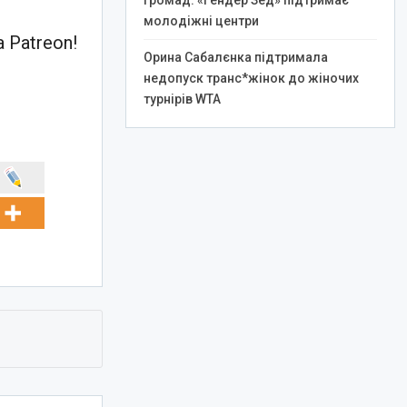
громад: «Гендер Зед» підтримає
молодіжні центри
 Patreon!
Орина Сабалєнка підтримала
недопуск транс*жінок до жіночих
турнірів WTA