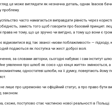
гляд це може виглядати як незначна деталь, однак Івасюв бачи
у проблему.
 суспільство часто намагається виправдати рівність через корист
обхідність, замість того щоб говорити про базовий принцип: лю
і права не тому, що це зручно чи вигідно, а тому що вони є гро
є відмовитися від так званої «мови поблажливості» — підходу, 
дей подаються як поступка чи жест доброї волі.
чення, за словами авторки, сьогодні набуває і сам інститут шлюб
йне уявлення про шлюб як союз «до кінця життя» змінюється, а 
зноманітним, одностатеві шлюби, на її думку, повертають йому по
іст.
не лише про церемонію чи офіційний статус, а про право бути в
д законом.
іна, схоже, поступово стає частиною нової реальності в Польщі.