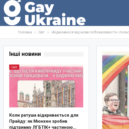
Головна
Світ
«Відмовмося від мови поблажливості»: польсь
Інші новини
Світ
Коли ратуша відкривається для
Прайду: як Мюнхен зробив
підтримку ЛГБТІК+ частиною…