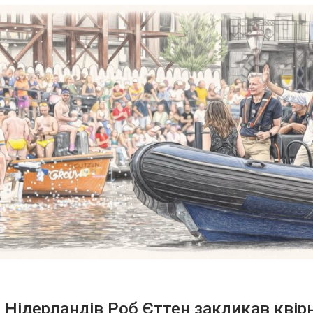
 Нідерландів Роб Єттен закликав квір