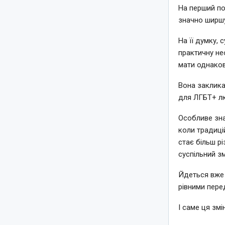
На перший по
значно ширш
На її думку,
практичну не
мати однаков
Вона заклика
для ЛГБТ+ лю
Особливе зна
коли традиці
стає більш рі
суспільний зм
Йдеться вже 
рівними пере
І саме ця зм