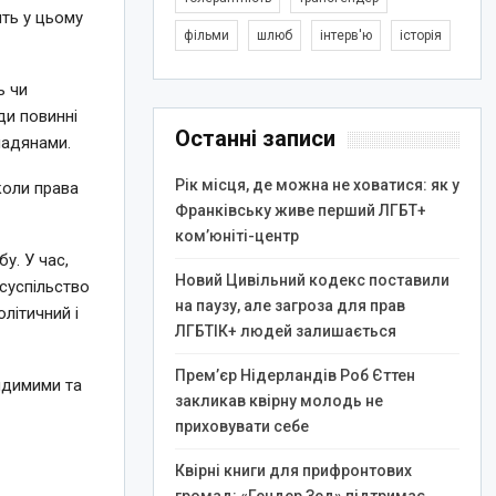
ть у цьому
фільми
шлюб
інтерв'ю
історія
ь чи
ди повинні
Останні записи
мадянами.
Рік місця, де можна не ховатися: як у
коли права
Франківську живе перший ЛГБТ+
ком’юніті-центр
у. У час,
Новий Цивільний кодекс поставили
суспільство
на паузу, але загроза для прав
літичний і
ЛГБТІК+ людей залишається
Прем’єр Нідерландів Роб Єттен
идимими та
закликав квірну молодь не
приховувати себе
Квірні книги для прифронтових