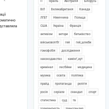
IT
Ізраїль
Австралія
Білорусь
ВІЛ
ВеликаБританія
Канада
ації
ЛГБТ
Німеччина
Польща
томатично
едставляла
США
Україна
Франція
активізм
актори
батьківство
військовілгбт
гей
гей_шлюби
гомофобія
дослідження
законодавство
камінґ_аут
кримінал
лесбійки
медицина
музика
освіта
політика
прайд
пропаганда
релігія
росія
серіали
скандал
спорт
статистика
суд
тв
толерантність
трансгендер