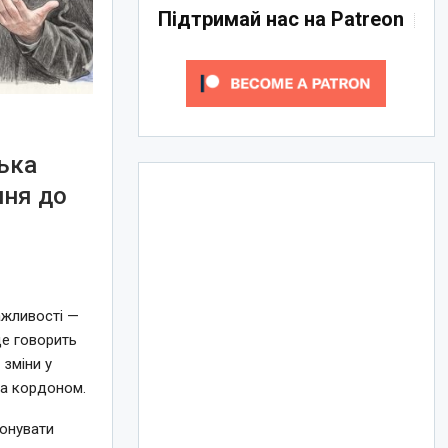
Підтримай нас на Patreon
ька
ння до
ажливості —
це говорить
 зміни у
за кордоном.
конувати