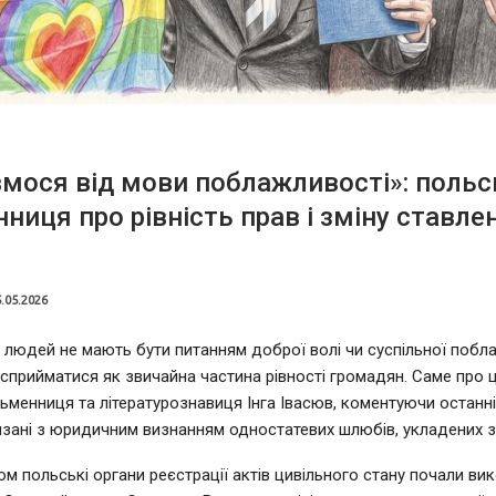
мося від мови поблажливості»: польс
ниця про рівність прав і зміну ставле
.05.2026
людей не мають бути питанням доброї волі чи суспільної побл
 сприйматися як звичайна частина рівності громадян. Саме про 
ьменниця та літературознавиця Інга Івасюв, коментуючи останні
язані з юридичним визнанням одностатевих шлюбів, укладених 
ом польські органи реєстрації актів цивільного стану почали ви