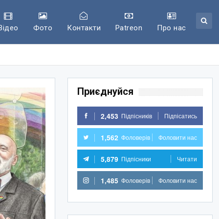
Відео
Фото
Контакти
Patreon
Про нас
Приєднуйся
2,453
Підпісників
Підпісатись
1,562
Фоловерів
Фоловити нас
5,879
Підпісники
Читати
1,485
Фоловерів
Фоловити нас