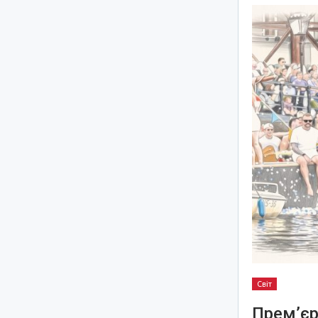
Світ
Прем’єр