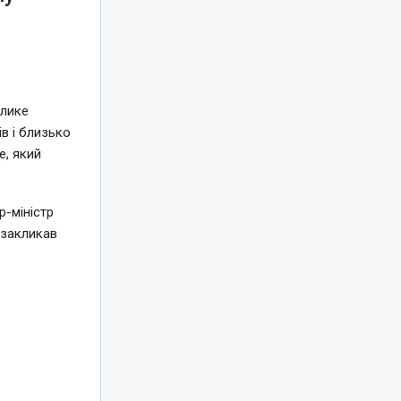
елике
в і близько
e, який
-міністр
 закликав