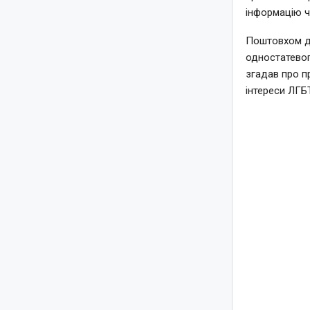
інформацію 
Поштовхом до
одностатевог
згадав про п
інтереси ЛГБТ