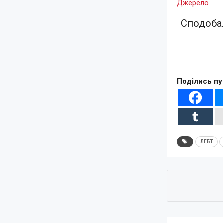
Джерело
Сподобал
Поділись пу
ЛГБТ