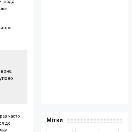
ни щодо
оків
льство
 вона,
тупово
прав часто
Мітки
ся до
ичну