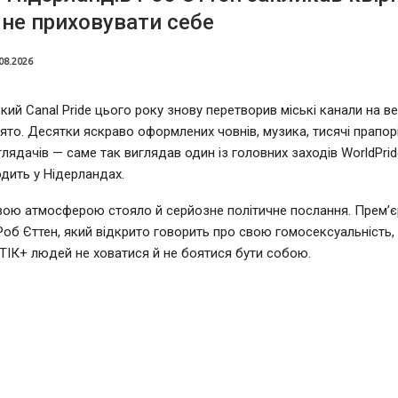
не приховувати себе
08.2026
ий Canal Pride цього року знову перетворив міські канали на в
ято. Десятки яскраво оформлених човнів, музика, тисячі прапорі
глядачів — саме так виглядав один із головних заходів WorldPrid
дить у Нідерландах.
вою атмосферою стояло й серйозне політичне послання. Прем’єр
Роб Єттен, який відкрито говорить про свою гомосексуальність,
ІК+ людей не ховатися й не боятися бути собою.