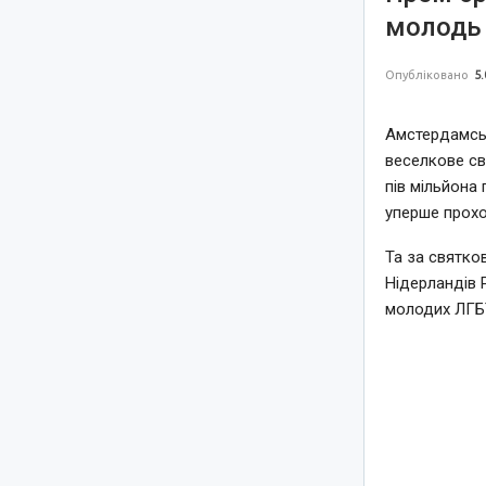
молодь 
Опубліковано
5.
Амстердамськ
веселкове св
пів мільйона 
уперше прохо
Та за святко
Нідерландів 
молодих ЛГБТ