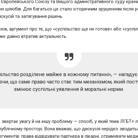
 Європейського Союзу та Вищого адміністративного суду краї
их шлюбів. Для багатьох це стало історичним зрушенням після р
скусій та затягування рішень.
сюв, аргумент про те, що «суспільство ще не готове» або «суспі
вже давно втратив актуальність.
ільство розділене майже в кожному питанні», — нагадує
чи, що саме право часто стає тим механізмом, який пос
змінює суспільні уявлення й моральні норми.
звертає увагу й на іншу проблему — спосіб, у який тема ЛГБТ+ 
публічному просторі. Вона вважає, що дискусія нерідко зводить
гументів: права відвідувати партнера в лікарні, отримувати мед