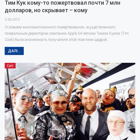
Тим Кук кому-то пожертвовал почти 7 млн
долларов, но скрывает – кому
5.06.2015
Условием многомиллионного пожертвования, осуществленного
генеральным директором компании Apple 54-летним Тимом Куком (Tim
Cook) была анонимность получателя этой поистине щедрой…
ДАЛІ...
Світ