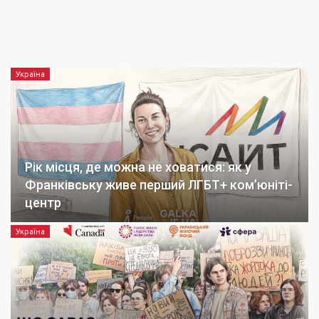
Україна
Рік місця, де можна не ховатися: як у
Франківську живе перший ЛГБТ+ ком’юніті-
центр
Україна