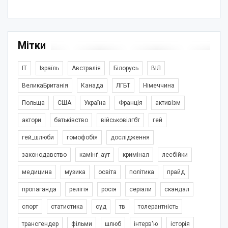
Мітки
IT
Ізраїль
Австралія
Білорусь
ВІЛ
ВеликаБританія
Канада
ЛГБТ
Німеччина
Польща
США
Україна
Франція
активізм
актори
батьківство
військовілгбт
гей
гей_шлюби
гомофобія
дослідження
законодавство
камінґ_аут
кримінал
лесбійки
медицина
музика
освіта
політика
прайд
пропаганда
релігія
росія
серіали
скандал
спорт
статистика
суд
тв
толерантність
трансгендер
фільми
шлюб
інтерв'ю
історія