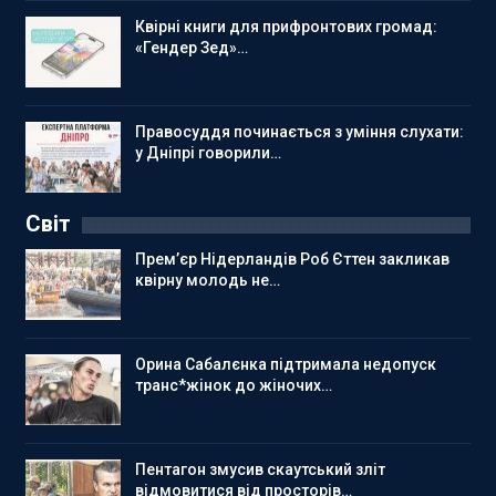
Квірні книги для прифронтових громад:
«Гендер Зед»…
Правосуддя починається з уміння слухати:
у Дніпрі говорили…
Світ
Прем’єр Нідерландів Роб Єттен закликав
квірну молодь не…
Орина Сабалєнка підтримала недопуск
транс*жінок до жіночих…
Пентагон змусив скаутський зліт
відмовитися від просторів…