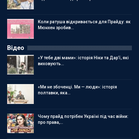
Коли ратуша відкривається для Прайду: як
Мюнхен зробив…
Відео
«У тебе дві мами»: історія Ніки та Дар’ї, які
виховують…
«Ми не збоченці. Ми — люди»: історія
полтавки, яка…
Чому прайд потрібен Україні під час війни:
про права,…