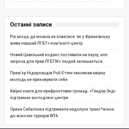
Останні записи
Рік місця, де можна не ховатися: як у Франківську
живе перший ЛГБТ+ ком’юніті-центр
Новий Цивільний кодекс поставили на паузу, але
загроза для прав ЛГБТІК+ людей залишається
Прем’єр Нідерландів Роб Єттен закликав квірну
молодь не приховувати себе
Квірні книги для прифронтових громад: «Гендер Зед»
підтримає молодіжні центри
Орина Сабалєнка підтримала недопуск транс*жінок
до жіночих турнірів WTA