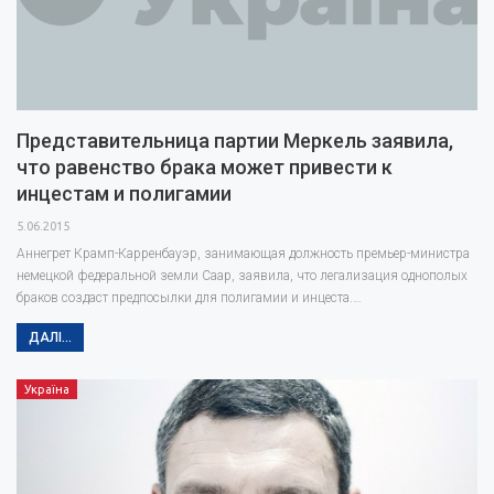
Представительница партии Меркель заявила,
что равенство брака может привести к
инцестам и полигамии
5.06.2015
Аннегрет Крамп-Карренбауэр, занимающая должность премьер-министра
немецкой федеральной земли Саар, заявила, что легализация однополых
браков создаст предпосылки для полигамии и инцеста.…
ДАЛІ...
Україна