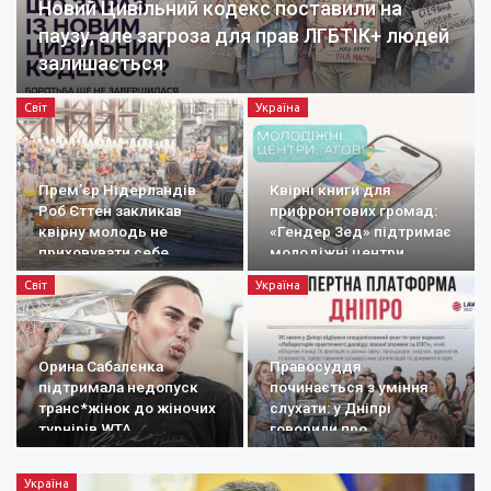
Новий Цивільний кодекс поставили на
паузу, але загроза для прав ЛГБТІК+ людей
залишається
Світ
Україна
Прем’єр Нідерландів
Квірні книги для
Роб Єттен закликав
прифронтових громад:
квірну молодь не
«Гендер Зед» підтримає
приховувати себе
молодіжні центри
Світ
Україна
Орина Сабалєнка
Правосуддя
підтримала недопуск
починається з уміння
транс*жінок до жіночих
слухати: у Дніпрі
турнірів WTA
говорили про
документування
воєнних злочинів
Україна