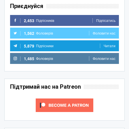
Приєднуйся
2,453
Підпісників
Підпісатись
1,562
Фоловерів
Фоловити нас
5,879
Підпісники
Читати
1,485
Фоловерів
Фоловити нас
Підтримай нас на Patreon