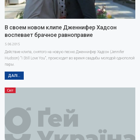
В своем новом клипе Дженнифер Хадсон
воспевает брачное равноправие
5.06.2015
Действие клипа, снятого на новую песню Дженнифер Хадсон (Jennifer
Hudson) "I Still Love You", происходит во время свадьбы молодой однополой
пары.
ДАЛІ...
Світ