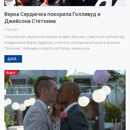
Верка Сердючка покорила Голливуд и
Джейсона Стетхема
5.06.2015
Популярный украинский шоумен Андрей Данилко, известный публике под
псевдонимом Верка Сердючка, снялся в эпизодической роли в фильме
"Шпионка", премьера которого состоялась накануне в…
ДАЛІ...
Відео