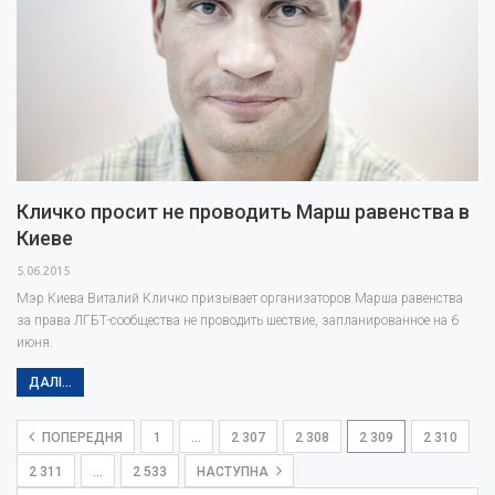
Кличко просит не проводить Марш равенства в
Киеве
5.06.2015
Мэр Киева Виталий Кличко призывает организаторов Марша равенства
за права ЛГБТ-сообщества не проводить шествие, запланированное на 6
июня.
ДАЛІ...
ПОПЕРЕДНЯ
1
…
2 307
2 308
2 309
2 310
2 311
…
2 533
НАСТУПНА