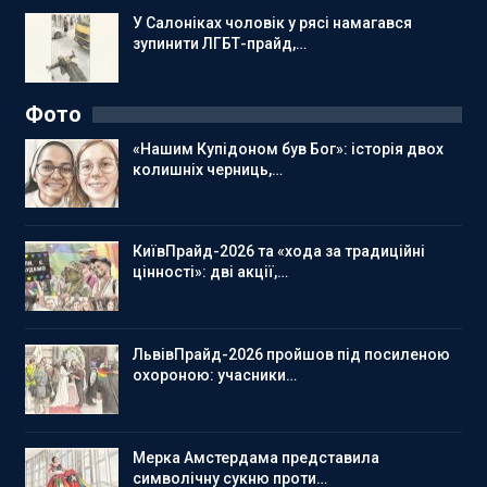
У Салоніках чоловік у рясі намагався
зупинити ЛГБТ-прайд,…
Фото
«Нашим Купідоном був Бог»: історія двох
колишніх черниць,…
КиївПрайд-2026 та «хода за традиційні
цінності»: дві акції,…
ЛьвівПрайд-2026 пройшов під посиленою
охороною: учасники…
Мерка Амстердама представила
символічну сукню проти…