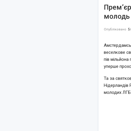
Прем’єр
молодь 
Опубліковано
5.
Амстердамськ
веселкове св
пів мільйона 
уперше прохо
Та за святко
Нідерландів 
молодих ЛГБТ