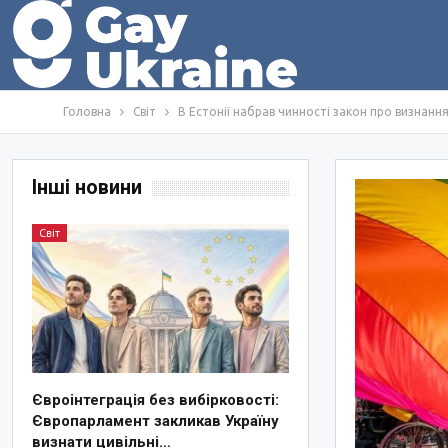
Головна
Світ
В Естонії набрав чинності закон про визнан
Інші новини
Світ
Євроінтеграція без вибірковості:
Європарламент закликав Україну
визнати цивільні…