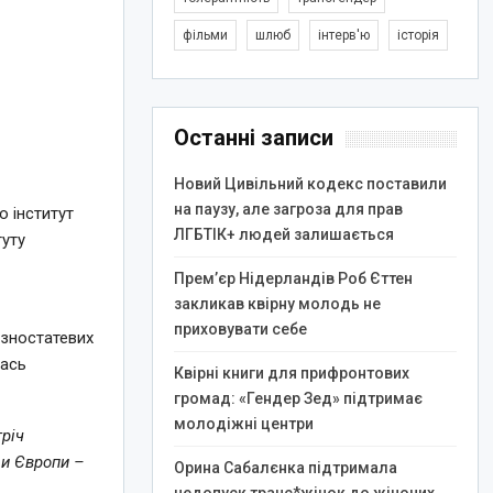
фільми
шлюб
інтерв'ю
історія
Останні записи
Новий Цивільний кодекс поставили
на паузу, але загроза для прав
о інститут
ЛГБТІК+ людей залишається
туту
Прем’єр Нідерландів Роб Єттен
закликав квірну молодь не
приховувати себе
ізностатевих
лась
Квірні книги для прифронтових
громад: «Гендер Зед» підтримає
молодіжні центри
річ
ди Європи –
Орина Сабалєнка підтримала