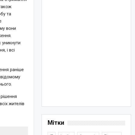
 також
бу та
е
ому вони
ження.
є уникнути
я, і всі
ення раніше
есвідомому
нього.
 рішення
всіх жителів
Мітки