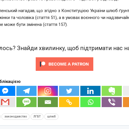
енський нагадав, що згідно з Конституцією України шлюб ґрун
 жінки та чоловіка (стаття 51), а в умовах воєнного чи надзвичай
е може бути змінена (стаття 157).
ось? Знайди хвилинку, щоб підтримати нас на
блікацією
законодавство
ЛГБТ
шлюб