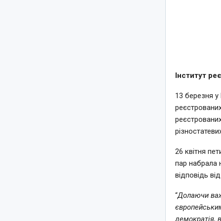
Інститут ре
13 березня у
реєстрованих
реєстрованих
різностатевих
26 квітня пе
пар набрала н
відповідь ві
“
Долаючи важ
європейським
демократія, 