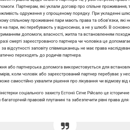
опомоги. Партнерам, які уклали договір про спільне проживання,
жливість одруження у спрощеному порядку. При укладенні шлю
ому спільному проживанні пари мають права та обов’язки, які н
на пари, які перебувають у відносинах, а не у шлюбі. В основн
отриманням допомоги, власності, житла та встановленням поход
 разі смерті зареєстрованого партнера чи чоловіка це допомага
и за відсутності заповіту співмешканець не має права наслідуванн
атично переходять до родичів партнера.
жня або партнерська допомога використовується для встановл
мірів, коли чоловік або зареєстрований партнер перебуває у н
 може самостійно ухвалити рішення про лікування чи відмову від 
ністерки соціального захисту Естонії Сігне Рійсало це історичне
багаторічній правовій плутанині та забезпечити рівні права для 