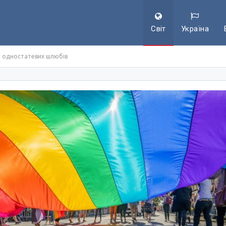
Світ
Україна
ня одностатевих шлюбів