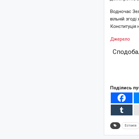
Водночас Зел
вільній згоді
Конституція н
Джерело
Сподобал
Поділись пу
Естонія