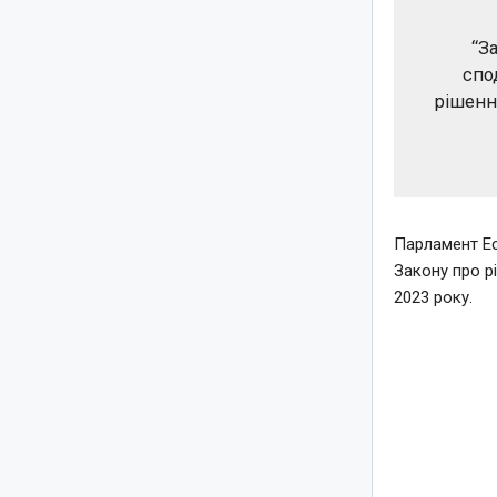
“З
спо
рішення
Парламент Ес
Закону про р
2023 року.