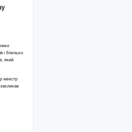
ну
елике
в і близько
e, який
-міністр
 закликав