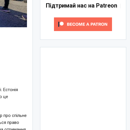
Підтримай нас на Patreon
з
. Естонія
о це
р про спільне
ься право
 на отримання