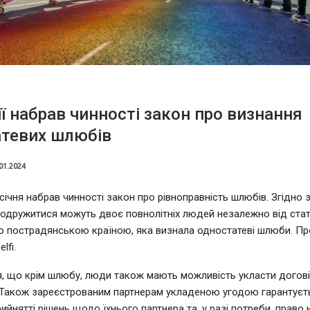
ії набрав чинності закон про визнання
атевих шлюбів
01.2024
 січня набрав чинності закон про рівноправність шлюбів. Згідно 
одружитися можуть двоє повнолітніх людей незалежно від статі
 пострадянською країною, яка визнала одностатеві шлюби. Пр
lfi.
, що крім шлюбу, люди також мають можливість укласти догові
 Також зареєстрованим партнерам укладеною угодою гарантуєт
рийнятті рішень щодо їхнього партнера та, у разі потреби, право