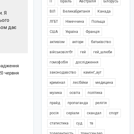
IT
Ізраїль
Австралія
Білорусь
ВІЛ
ВеликаБританія
Канада
. Я
ього
ЛГБТ
Німеччина
Польща
тьом дає
США
Україна
Франція
активізм
актори
батьківство
військовілгбт
гей
гей_шлюби
гомофобія
дослідження
овадження
законодавство
камінґ_аут
20 червня
кримінал
лесбійки
медицина
музика
освіта
політика
прайд
пропаганда
релігія
росія
серіали
скандал
спорт
статистика
суд
тв
толерантність
трансгендер