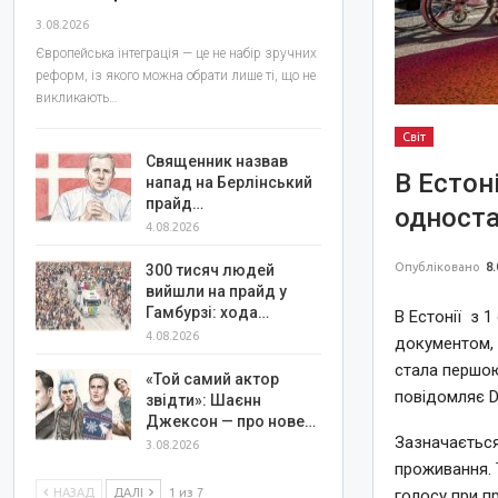
3.08.2026
Європейська інтеграція — це не набір зручних
реформ, із якого можна обрати лише ті, що не
викликають…
Світ
Священник назвав
В Естон
напад на Берлінський
прайд…
одност
4.08.2026
Опубліковано
8.
300 тисяч людей
вийшли на прайд у
Гамбурзі: хода…
В Естонії з 1
4.08.2026
документом, 
стала першою
«Той самий актор
повідомляє De
звідти»: Шаєнн
Джексон — про нове…
Зазначається
3.08.2026
проживання.
НАЗАД
ДАЛІ
1 из 7
голосу при п