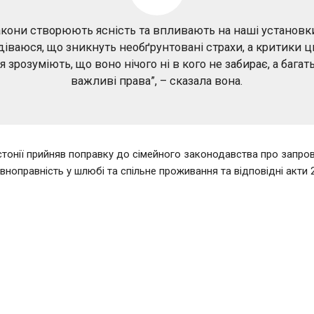
акони створюють ясність та впливають на наші установки
діваюся, що зникнуть необґрунтовані страхи, а критики ц
 зрозуміють, що воно нічого ні в кого не забирає, а бага
важливі права”, – сказала вона.
тонії прийняв поправку до сімейного законодавства про запр
івноправність у шлюбі та спільне проживання та відповідні акти 