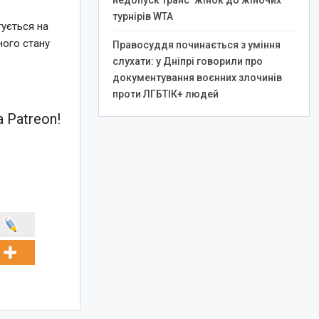
недопуск транс*жінок до жіночих
турнірів WTA
тується на
ного стану
Правосуддя починається з уміння
слухати: у Дніпрі говорили про
документування воєнних злочинів
проти ЛГБТІК+ людей
 Patreon!