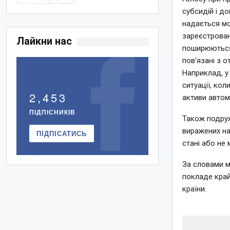
субсидій і д
надається мо
зареєстрован
Лайкни нас
поширюються 
пов’язані з 
Наприклад, у
ситуації, кол
2,453
активи автом
ПІДПІСНИКІВ
Також подру
виражених на
ПІДПІСАТИСЬ
стані або не
За словами мі
покладе край 
країни.