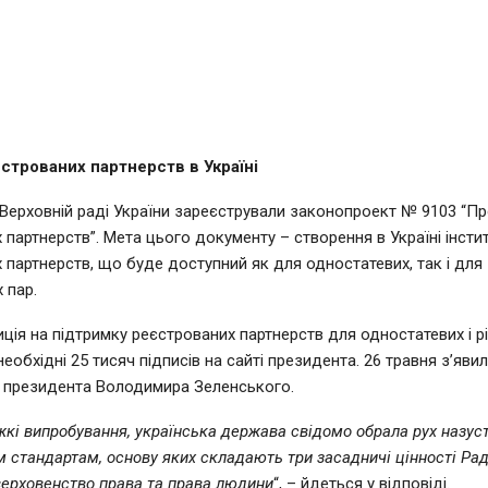
єстрованих партнерств в Україні
 Верховній раді України зареєстрували законопроект № 9103 “Пр
 партнерств”. Мета цього документу – створення в Україні інсти
 партнерств, що буде доступний як для одностатевих, так і для
 пар.
тиція на підтримку реєстрованих партнерств для одностатевих і р
еобхідні 25 тисяч підписів на сайті президента. 26 травня з’яви
д президента Володимира Зеленського.
кі випробування, українська держава свідомо обрала рух назуст
 стандартам, основу яких складають три засадничі цінності Ра
верховенство права та права людини
“, – йдеться у відповіді.