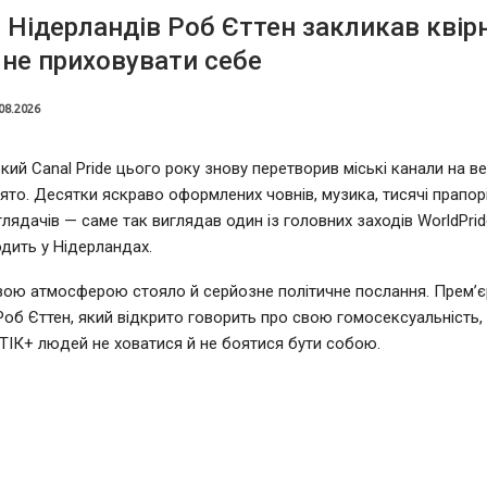
 Нідерландів Роб Єттен закликав квір
не приховувати себе
08.2026
ий Canal Pride цього року знову перетворив міські канали на в
ято. Десятки яскраво оформлених човнів, музика, тисячі прапорі
глядачів — саме так виглядав один із головних заходів WorldPrid
дить у Нідерландах.
вою атмосферою стояло й серйозне політичне послання. Прем’єр
Роб Єттен, який відкрито говорить про свою гомосексуальність,
ІК+ людей не ховатися й не боятися бути собою.