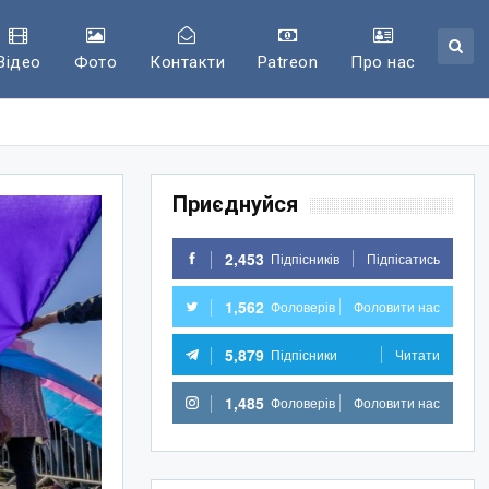
Відео
Фото
Контакти
Patreon
Про нас
Приєднуйся
2,453
Підпісників
Підпісатись
1,562
Фоловерів
Фоловити нас
5,879
Підпісники
Читати
1,485
Фоловерів
Фоловити нас